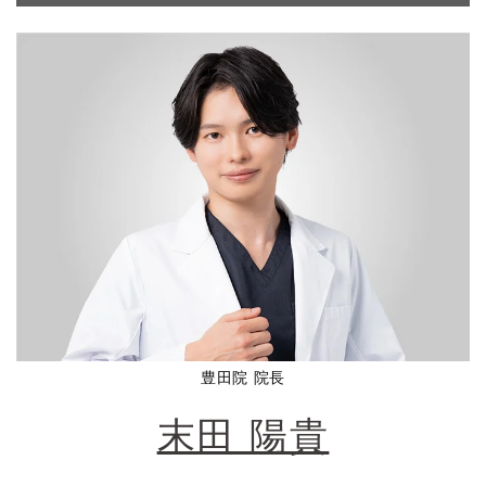
豊田院 院長
末田 陽貴