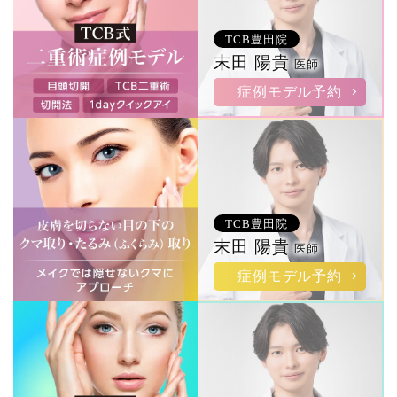
TCB豊田院
末田 陽貴
医師
症例モデル予約
TCB豊田院
末田 陽貴
医師
症例モデル予約