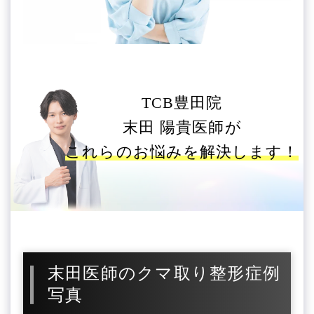
TCB豊田院
末田 陽貴医師が
これらのお悩みを解決します！
末田医師のクマ取り整形症例
写真