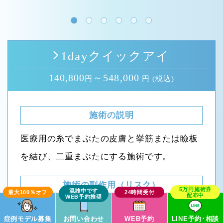
1dayクイックアイ
140,800
～548,000
円
円 (税込)
施術の説明
医療用の糸でまぶたの皮膚と挙筋または瞼板
を結び、二重まぶたにする施術です。
施術の副作用（リスク）
腫れ・痛み・内出血：2日～2週間程度
症例モデル募集
お問い合わせ
WEB予約
LINE予約･相談