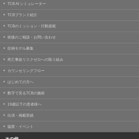
TCB AI シミュレーター
TCBブランド紹介
TCBのミッション・行動規範
術後のご相談・お問い合わせ
症例モデル募集
死亡事故リスクゼロへの取り組み
カウンセリングフロー
はじめての方へ
数字で見るTCBの施術
19歳以下の患者様へ
出演・掲載実績
協賛・イベント
その他