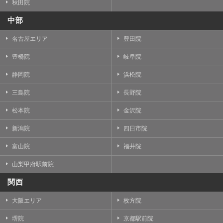
秋田院
中部
名古屋エリア
豊田院
豊橋院
岐阜院
静岡院
浜松院
三島院
長野院
松本院
金沢院
新潟院
四日市院
富山院
福井院
山梨甲府駅前院
関西
大阪エリア
枚方院
堺院
京都駅前院