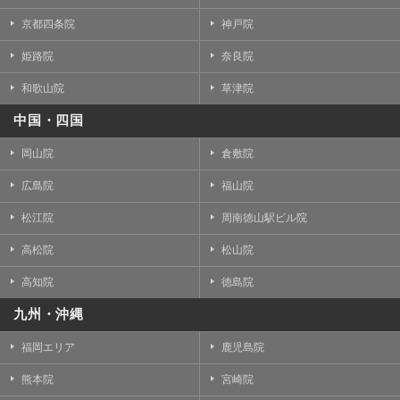
京都四条院
神戸院
姫路院
奈良院
和歌山院
草津院
中国・四国
岡山院
倉敷院
広島院
福山院
松江院
周南徳山駅ビル院
高松院
松山院
高知院
徳島院
九州・沖縄
福岡エリア
鹿児島院
熊本院
宮崎院