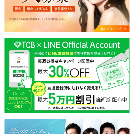
・クリニックの来院予約、医療サービスの提供、医療関
連商品の販売、アフターケア対応、これらに付随する諸
対応等のサービス提供のため
・医療サービスの提供に関する他の医療機関、検査機関
及び研究機関との連携のため
・サービス向上を目的とした医療サービス・販売する医
療関連商品に関する患者様へのアンケートの送受信及び
これに付随する諸対応のため
・Cookie等の技術を用いたアクセス履歴、閲覧記録等に
関する情報の収集、分析
・閲覧記録等から趣味・嗜好を分析した情報を使用して
の広告に利用するため
・お問い合わせ又はご意見の内容確認及びその対応のた
め
・患者様のサービス利用状況の分析及び症例研究のため
・広告、宣伝、マーケティングのため