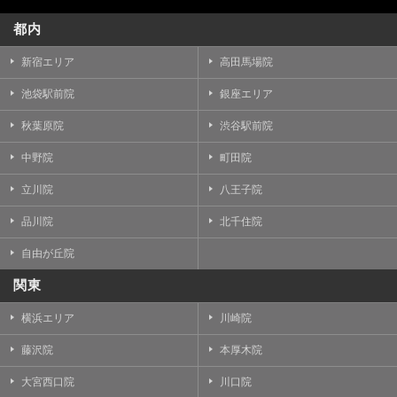
都内
新宿エリア
高田馬場院
池袋駅前院
銀座エリア
秋葉原院
渋谷駅前院
中野院
町田院
立川院
八王子院
品川院
北千住院
自由が丘院
関東
横浜エリア
川崎院
藤沢院
本厚木院
大宮西口院
川口院