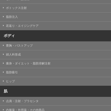
【Cookie(クッキー)について】
Cookieは、一般的にインターネット閲覧を行う際、又は
ボトックス注射
WEBサービスを利用する際に、閲覧者のデバイス内にそ
の閲覧情報を記憶させておく機能です。
脂肪注入
TCBグループでは、Cookie及び類似技術を使用して収集
した情報を利用することにより、WEBサイトの利用状況
若返り・エイジングケア
を分析し、パフォーマンス改善や、WEBサイトを通じて
提供するサービスの向上・改善のため、Cookieを使用す
ることがあります。ご使用のブラウザによりCookieを無
ボディ
効とすることが可能です。ただし、Cookieを無効にした
場合、WEBサイト上のサービスの全部または一部のペー
豊胸・バストアップ
ジが正しく表示されなくなる場合がありますのでご留意
ください。
婦人科形成
【アクセスログについて】
痩身・ダイエット・脂肪溶解注射
TCBグループが運営するWEBサイトでは、アクセスログ
として患者様の履歴情報をサーバ上に記録しています。
脂肪吸引
アクセスログはWEBサイトの保守管理や利用状況に関す
る統計分析のために使用されます。それ以外の目的で使
用されることはありません。
ヒップ
【プライバシーポリシーの改定について】
肌
本プライバシーポリシーの内容は、法令変更への対応や
事業上の必要性等に応じて、改定される場合がありま
点滴・注射・プラセンタ
す。
変更後のプライバシーポリシーについては、当サイトに
内服薬・外用薬・その他商品