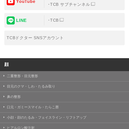
YouTube
③共同利用する者の利用目的
TCB サブチャンネル
【利用目的】の達成のため
LINE
TCB
【外部委託について】
TCBグループは、【利用目的】の達成に必要な範囲内に
おいて、取得情報の取扱いの全部または一部を外部の業
TCBドクター SNSアカウント
務委託先に委託することがあります。取得情報の取り扱
いを委託する場合、委託先との間で、個人情報の保護に
関する取り決めを行い、契約にあたっては取得情報が適
正に管理されるよう確保します。
顔
【第三者提供について】
TCBグループは、個人情報保護法その他の法令により認
められる場合を除き、患者様の同意なしに、取得情報を
二重整形・目元整形
委託先以外の第三者に開示・提供することはありませ
ん。
目元のクマ・しわ・たるみ取り
【個人情報の開示・訂正・利用停止について】
鼻の整形
TCBグループは、本人の申し出により個人情報に関する
開示、訂正、更新、削除、利用停止その他お問い合わせ
口元・ガミースマイル・たらこ唇
について、これを適切に対応します。
小顔・顔のたるみ・フェイスライン・リフトアップ
問合せ先：
個人情報お問合せフォーム
ヒアルロン酸注射