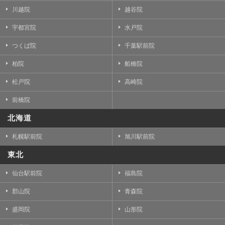
川越院
越谷院
宇都宮院
水戸院
つくば院
千葉駅前院
柏院
船橋院
松戸院
高崎院
前橋院
北海道
札幌駅前院
旭川駅前院
東北
仙台駅前院
福島院
郡山院
青森院
盛岡院
山形院