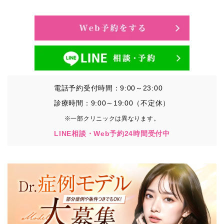
・氏名、生年月日、メールアドレス、電話番号
・その他、特定の個人を識別することができる情報
②TCBグループが各種サービスの利用に関連して取得す
る情報
・患者様がご利用になった各種サービスの内容、ご利用
日時、閲覧履歴等に関連する情報
電話予約受付時間：9:00～23:00
（これには、Cookie情報、アクセスログ等の利用状況に
関する情報を含みます。）
診療時間：9:00～19:00（不定休）
※一部クリニックは異なります。
③TCBグループが第三者から間接的に収集する情報
LINE相談・Web予約24時間受付中
患者様の同意を得た上で、以下の情報をパブリックDMP
事業者およびアフィリエイトサービスプロバイダ等の第
三者から取得し、TCBグループが既に有している患者様
の個人情報と紐づける場合があります。
・患者様の閲覧履歴、端末等の情報
【利用目的】
TCBグループは取得情報を以下の目的で利用いたしま
す。