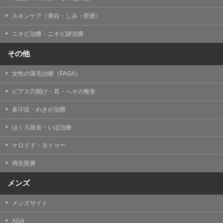
掲載したときをもって効力を生じるものとします。
スキンケア（美白・しみ・肝斑）
ニキビ治療・ニキビ跡治療
その他
女性の薄毛治療（FAGA）
ピアス穴開け・耳・へその整形
多汗症・わきが治療
ほくろ除去・いぼ治療
ケロイド・タトゥー
再生医療
メンズ
メンズサイト
AGA