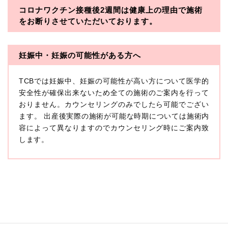
コロナワクチン接種後2週間は
健康上の理由で施術
・一般社団法人メディカルアライアンス
をお断りさせていただいております。
・医療法人社団メディカルフロンティア
・医療法人社団創彩会
妊娠中・妊娠の可能性がある方へ
【定義】
TCBでは妊娠中、妊娠の可能性が高い方について医学的
本プライバシーポリシーにおいて「個人情報」とは、生
存する個人に関する情報であって、当該情報に含まれる
安全性が確保出来ないため全ての施術のご案内を行って
氏名、生年月日その他の記述等により特定の個人を識別
おりません。カウンセリングのみでしたら可能でござい
できるもの又は個人識別符号（個人情報保護委員会の政
ます。 出産後実際の施術が可能な時期については施術内
令に準じます。）が含まれるものをいいます。
収集した患者様に関する情報には、単独のままでは特定
容によって異なりますのでカウンセリング時にご案内致
の個人を識別できない情報もありますが、他の情報と組
します。
み合わせることにより特定の個人を識別できる場合、か
かる情報は「個人関連情報」として「個人情報」と同様
に扱うものとします。
【取得する情報】
TCBグループが【利用目的】に定める目的を達成するた
めに取得する情報には、次のものが含まれます（以下①
ないし③を併せて「取得情報」といいます。）。
①TCBグループが患者様から取得する情報