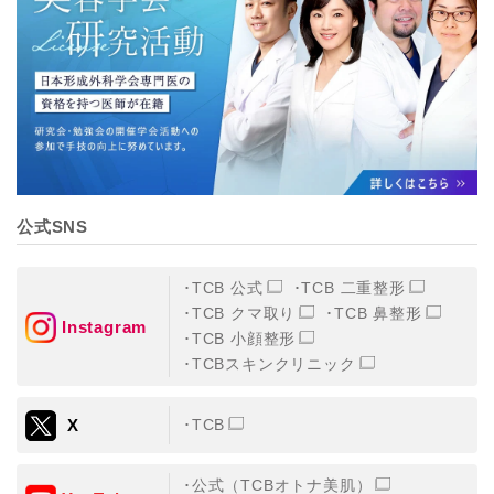
【個人情報の管理体制について】
TCBグループは、取り扱う個人情報を、厳正な管理の下
に蓄積・保管し、当該個人情報への不正アクセス・紛
失・破壊・改ざんおよび漏洩等を防止するため、必要か
つ適切な組織的・人的・物理的・技術的防御措置を講じ
ます。
【個人情報の共同利用について】
TCBグループは、【利用目的】達成に必要な範囲で、取
得情報を共同して利用することがあります。
なお、共同利用にあたっては、一般社団法人メディカル
アライアンスが個人情報の管理について責任を有しま
公式SNS
す。
東京都港区西新橋3-25-33 フロンティア御成門7F
一般社団法人メディカルアライアンス
TCB 公式
TCB 二重整形
代表電話番号03-6459-0169
TCB クマ取り
TCB 鼻整形
Instagram
TCB 小顔整形
①共同して利用される情報
TCBスキンクリニック
【取得する情報】に規定されている取得情報
X
TCB
②共同して利用する者の範囲
【基本理念】に規定するTCBグループ
公式（TCBオトナ美肌）