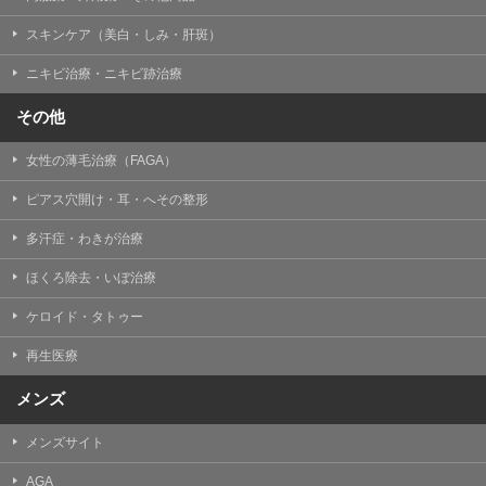
掲載したときをもって効力を生じるものとします。
スキンケア（美白・しみ・肝斑）
ニキビ治療・ニキビ跡治療
その他
女性の薄毛治療（FAGA）
ピアス穴開け・耳・へその整形
多汗症・わきが治療
ほくろ除去・いぼ治療
ケロイド・タトゥー
再生医療
メンズ
メンズサイト
AGA