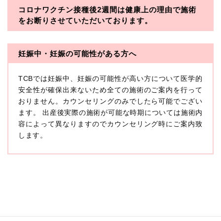
コロナワクチン接種後2週間は
健康上の理由で施術
・一般社団法人メディカルアライアンス
をお断りさせていただいております。
・医療法人社団メディカルフロンティア
・医療法人社団創彩会
妊娠中・妊娠の可能性がある方へ
【定義】
TCBでは妊娠中、妊娠の可能性が高い方について医学的
本プライバシーポリシーにおいて「個人情報」とは、生
存する個人に関する情報であって、当該情報に含まれる
安全性が確保出来ないため全ての施術のご案内を行って
氏名、生年月日その他の記述等により特定の個人を識別
おりません。カウンセリングのみでしたら可能でござい
できるもの又は個人識別符号（個人情報保護委員会の政
ます。 出産後実際の施術が可能な時期については施術内
令に準じます。）が含まれるものをいいます。
収集した患者様に関する情報には、単独のままでは特定
容によって異なりますのでカウンセリング時にご案内致
の個人を識別できない情報もありますが、他の情報と組
します。
み合わせることにより特定の個人を識別できる場合、か
かる情報は「個人関連情報」として「個人情報」と同様
に扱うものとします。
【取得する情報】
TCBグループが【利用目的】に定める目的を達成するた
めに取得する情報には、次のものが含まれます（以下①
ないし③を併せて「取得情報」といいます。）。
①TCBグループが患者様から取得する情報