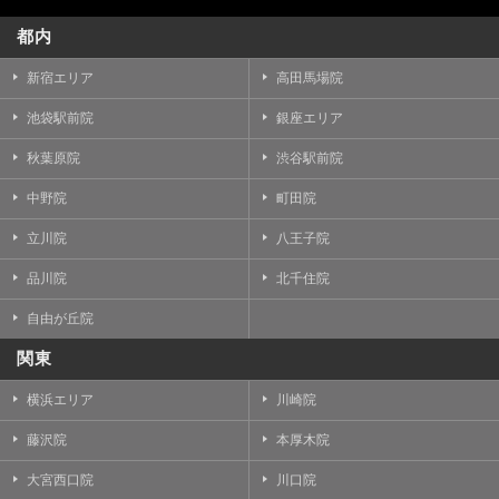
都内
新宿エリア
高田馬場院
池袋駅前院
銀座エリア
秋葉原院
渋谷駅前院
中野院
町田院
立川院
八王子院
品川院
北千住院
自由が丘院
関東
横浜エリア
川崎院
藤沢院
本厚木院
大宮西口院
川口院