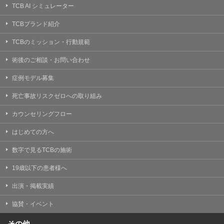
TCB AI シミュレーター
TCBブランド紹介
TCBのミッション・行動規範
術後のご相談・お問い合わせ
症例モデル募集
死亡事故リスクゼロへの取り組み
カウンセリングフロー
はじめての方へ
数字で見るTCBの施術
19歳以下の患者様へ
出演・掲載実績
協賛・イベント
その他