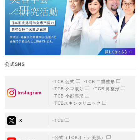
【個人情報の管理体制について】
TCBグループは、取り扱う個人情報を、厳正な管理の下
に蓄積・保管し、当該個人情報への不正アクセス・紛
失・破壊・改ざんおよび漏洩等を防止するため、必要か
つ適切な組織的・人的・物理的・技術的防御措置を講じ
ます。
【個人情報の共同利用について】
TCBグループは、【利用目的】達成に必要な範囲で、取
得情報を共同して利用することがあります。
なお、共同利用にあたっては、一般社団法人メディカル
アライアンスが個人情報の管理について責任を有しま
公式SNS
す。
東京都港区西新橋3-25-33 フロンティア御成門7F
一般社団法人メディカルアライアンス
TCB 公式
TCB 二重整形
代表電話番号03-6459-0169
TCB クマ取り
TCB 鼻整形
Instagram
TCB 小顔整形
①共同して利用される情報
TCBスキンクリニック
【取得する情報】に規定されている取得情報
X
TCB
②共同して利用する者の範囲
【基本理念】に規定するTCBグループ
公式（TCBオトナ美肌）