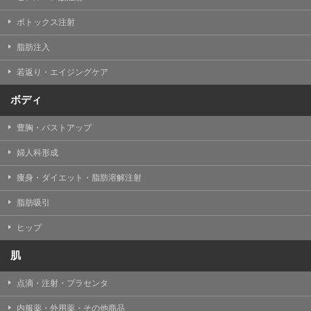
【Cookie(クッキー)について】
Cookieは、一般的にインターネット閲覧を行う際、又は
ボトックス注射
WEBサービスを利用する際に、閲覧者のデバイス内にそ
の閲覧情報を記憶させておく機能です。
脂肪注入
TCBグループでは、Cookie及び類似技術を使用して収集
した情報を利用することにより、WEBサイトの利用状況
若返り・エイジングケア
を分析し、パフォーマンス改善や、WEBサイトを通じて
提供するサービスの向上・改善のため、Cookieを使用す
ることがあります。ご使用のブラウザによりCookieを無
ボディ
効とすることが可能です。ただし、Cookieを無効にした
場合、WEBサイト上のサービスの全部または一部のペー
豊胸・バストアップ
ジが正しく表示されなくなる場合がありますのでご留意
ください。
婦人科形成
【アクセスログについて】
痩身・ダイエット・脂肪溶解注射
TCBグループが運営するWEBサイトでは、アクセスログ
として患者様の履歴情報をサーバ上に記録しています。
脂肪吸引
アクセスログはWEBサイトの保守管理や利用状況に関す
る統計分析のために使用されます。それ以外の目的で使
用されることはありません。
ヒップ
【プライバシーポリシーの改定について】
肌
本プライバシーポリシーの内容は、法令変更への対応や
事業上の必要性等に応じて、改定される場合がありま
点滴・注射・プラセンタ
す。
変更後のプライバシーポリシーについては、当サイトに
内服薬・外用薬・その他商品