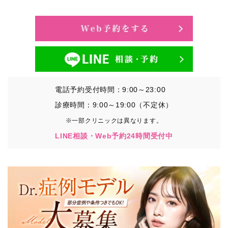
・氏名、生年月日、メールアドレス、電話番号
・その他、特定の個人を識別することができる情報
②TCBグループが各種サービスの利用に関連して取得す
る情報
・患者様がご利用になった各種サービスの内容、ご利用
日時、閲覧履歴等に関連する情報
電話予約受付時間：9:00～23:00
（これには、Cookie情報、アクセスログ等の利用状況に
関する情報を含みます。）
診療時間：9:00～19:00（不定休）
※一部クリニックは異なります。
③TCBグループが第三者から間接的に収集する情報
LINE相談・Web予約24時間受付中
患者様の同意を得た上で、以下の情報をパブリックDMP
事業者およびアフィリエイトサービスプロバイダ等の第
三者から取得し、TCBグループが既に有している患者様
の個人情報と紐づける場合があります。
・患者様の閲覧履歴、端末等の情報
【利用目的】
TCBグループは取得情報を以下の目的で利用いたしま
す。