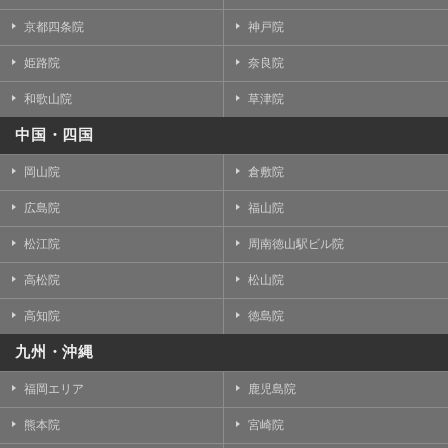
京都四条院
神戸院
姫路院
奈良院
和歌山院
草津院
中国・四国
岡山院
倉敷院
広島院
福山院
松江院
周南徳山駅ビル院
高松院
松山院
高知院
徳島院
九州・沖縄
福岡エリア
鹿児島院
熊本院
宮崎院