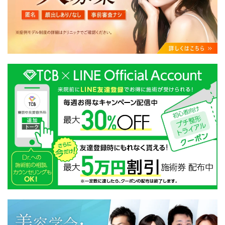
・クリニックの来院予約、医療サービスの提供、医療関
連商品の販売、アフターケア対応、これらに付随する諸
対応等のサービス提供のため
・医療サービスの提供に関する他の医療機関、検査機関
及び研究機関との連携のため
・サービス向上を目的とした医療サービス・販売する医
療関連商品に関する患者様へのアンケートの送受信及び
これに付随する諸対応のため
・Cookie等の技術を用いたアクセス履歴、閲覧記録等に
関する情報の収集、分析
・閲覧記録等から趣味・嗜好を分析した情報を使用して
の広告に利用するため
・お問い合わせ又はご意見の内容確認及びその対応のた
め
・患者様のサービス利用状況の分析及び症例研究のため
・広告、宣伝、マーケティングのため