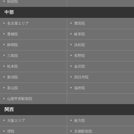
秋田院
中部
名古屋エリア
豊田院
豊橋院
岐阜院
静岡院
浜松院
三島院
長野院
松本院
金沢院
新潟院
四日市院
富山院
福井院
山梨甲府駅前院
関西
大阪エリア
枚方院
堺院
京都駅前院