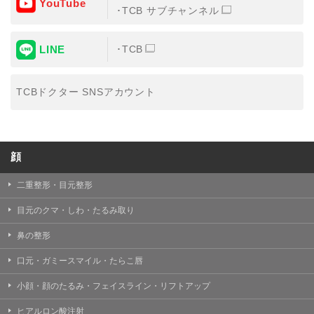
YouTube
③共同利用する者の利用目的
TCB サブチャンネル
【利用目的】の達成のため
LINE
TCB
【外部委託について】
TCBグループは、【利用目的】の達成に必要な範囲内に
おいて、取得情報の取扱いの全部または一部を外部の業
TCBドクター SNSアカウント
務委託先に委託することがあります。取得情報の取り扱
いを委託する場合、委託先との間で、個人情報の保護に
関する取り決めを行い、契約にあたっては取得情報が適
正に管理されるよう確保します。
顔
【第三者提供について】
TCBグループは、個人情報保護法その他の法令により認
められる場合を除き、患者様の同意なしに、取得情報を
二重整形・目元整形
委託先以外の第三者に開示・提供することはありませ
ん。
目元のクマ・しわ・たるみ取り
【個人情報の開示・訂正・利用停止について】
鼻の整形
TCBグループは、本人の申し出により個人情報に関する
開示、訂正、更新、削除、利用停止その他お問い合わせ
口元・ガミースマイル・たらこ唇
について、これを適切に対応します。
小顔・顔のたるみ・フェイスライン・リフトアップ
問合せ先：
個人情報お問合せフォーム
ヒアルロン酸注射