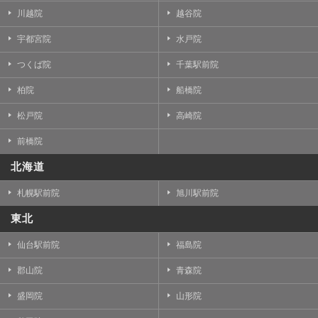
川越院
越谷院
宇都宮院
水戸院
つくば院
千葉駅前院
柏院
船橋院
松戸院
高崎院
前橋院
北海道
札幌駅前院
旭川駅前院
東北
仙台駅前院
福島院
郡山院
青森院
盛岡院
山形院