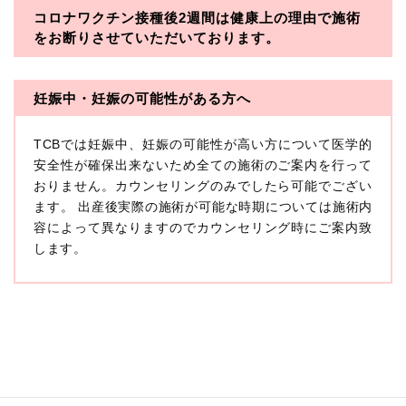
コロナワクチン接種後2週間は
健康上の理由で施術
・一般社団法人メディカルアライアンス
をお断りさせていただいております。
・医療法人社団メディカルフロンティア
・医療法人社団創彩会
妊娠中・妊娠の可能性がある方へ
【定義】
TCBでは妊娠中、妊娠の可能性が高い方について医学的
本プライバシーポリシーにおいて「個人情報」とは、生
存する個人に関する情報であって、当該情報に含まれる
安全性が確保出来ないため全ての施術のご案内を行って
氏名、生年月日その他の記述等により特定の個人を識別
おりません。カウンセリングのみでしたら可能でござい
できるもの又は個人識別符号（個人情報保護委員会の政
ます。 出産後実際の施術が可能な時期については施術内
令に準じます。）が含まれるものをいいます。
収集した患者様に関する情報には、単独のままでは特定
容によって異なりますのでカウンセリング時にご案内致
の個人を識別できない情報もありますが、他の情報と組
します。
み合わせることにより特定の個人を識別できる場合、か
かる情報は「個人関連情報」として「個人情報」と同様
に扱うものとします。
【取得する情報】
TCBグループが【利用目的】に定める目的を達成するた
めに取得する情報には、次のものが含まれます（以下①
ないし③を併せて「取得情報」といいます。）。
①TCBグループが患者様から取得する情報