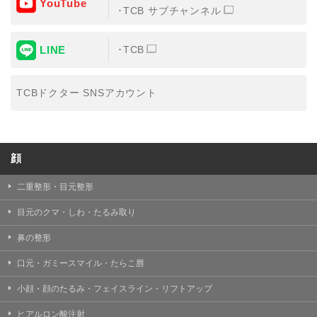
YouTube
③共同利用する者の利用目的
TCB サブチャンネル
【利用目的】の達成のため
LINE
TCB
【外部委託について】
TCBグループは、【利用目的】の達成に必要な範囲内に
おいて、取得情報の取扱いの全部または一部を外部の業
TCBドクター SNSアカウント
務委託先に委託することがあります。取得情報の取り扱
いを委託する場合、委託先との間で、個人情報の保護に
関する取り決めを行い、契約にあたっては取得情報が適
正に管理されるよう確保します。
顔
【第三者提供について】
TCBグループは、個人情報保護法その他の法令により認
められる場合を除き、患者様の同意なしに、取得情報を
二重整形・目元整形
委託先以外の第三者に開示・提供することはありませ
ん。
目元のクマ・しわ・たるみ取り
【個人情報の開示・訂正・利用停止について】
鼻の整形
TCBグループは、本人の申し出により個人情報に関する
開示、訂正、更新、削除、利用停止その他お問い合わせ
口元・ガミースマイル・たらこ唇
について、これを適切に対応します。
小顔・顔のたるみ・フェイスライン・リフトアップ
問合せ先：
個人情報お問合せフォーム
ヒアルロン酸注射