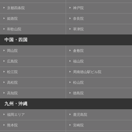
京都四条院
神戸院
姫路院
奈良院
和歌山院
草津院
中国・四国
岡山院
倉敷院
広島院
福山院
松江院
周南徳山駅ビル院
高松院
松山院
高知院
徳島院
九州・沖縄
福岡エリア
鹿児島院
熊本院
宮崎院