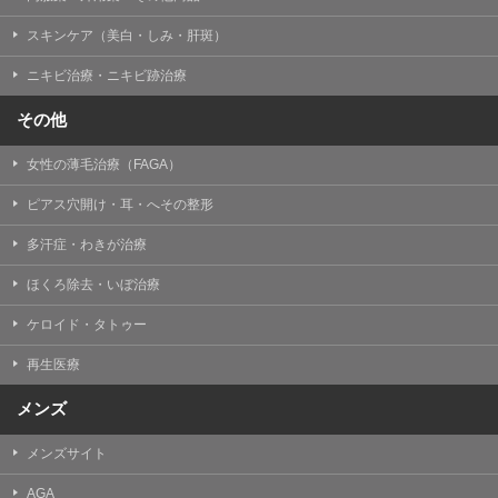
掲載したときをもって効力を生じるものとします。
スキンケア（美白・しみ・肝斑）
ニキビ治療・ニキビ跡治療
その他
女性の薄毛治療（FAGA）
ピアス穴開け・耳・へその整形
多汗症・わきが治療
ほくろ除去・いぼ治療
ケロイド・タトゥー
再生医療
メンズ
メンズサイト
AGA