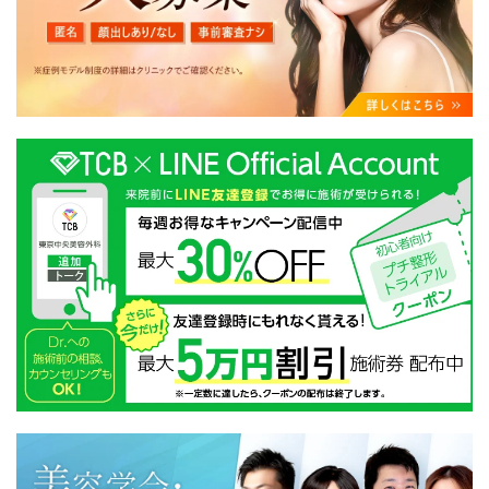
・クリニックの来院予約、医療サービスの提供、医療関
連商品の販売、アフターケア対応、これらに付随する諸
対応等のサービス提供のため
・医療サービスの提供に関する他の医療機関、検査機関
及び研究機関との連携のため
・サービス向上を目的とした医療サービス・販売する医
療関連商品に関する患者様へのアンケートの送受信及び
これに付随する諸対応のため
・Cookie等の技術を用いたアクセス履歴、閲覧記録等に
関する情報の収集、分析
・閲覧記録等から趣味・嗜好を分析した情報を使用して
の広告に利用するため
・お問い合わせ又はご意見の内容確認及びその対応のた
め
・患者様のサービス利用状況の分析及び症例研究のため
・広告、宣伝、マーケティングのため