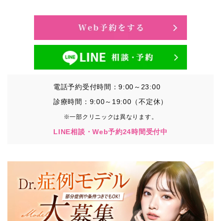
・氏名、生年月日、メールアドレス、電話番号
・その他、特定の個人を識別することができる情報
②TCBグループが各種サービスの利用に関連して取得す
る情報
・患者様がご利用になった各種サービスの内容、ご利用
日時、閲覧履歴等に関連する情報
電話予約受付時間：9:00～23:00
（これには、Cookie情報、アクセスログ等の利用状況に
関する情報を含みます。）
診療時間：9:00～19:00（不定休）
※一部クリニックは異なります。
③TCBグループが第三者から間接的に収集する情報
LINE相談・Web予約24時間受付中
患者様の同意を得た上で、以下の情報をパブリックDMP
事業者およびアフィリエイトサービスプロバイダ等の第
三者から取得し、TCBグループが既に有している患者様
の個人情報と紐づける場合があります。
・患者様の閲覧履歴、端末等の情報
【利用目的】
TCBグループは取得情報を以下の目的で利用いたしま
す。