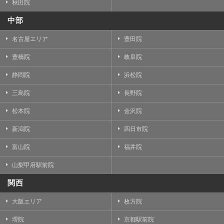
秋田院
中部
名古屋エリア
豊田院
豊橋院
岐阜院
静岡院
浜松院
三島院
長野院
松本院
金沢院
新潟院
四日市院
富山院
福井院
山梨甲府駅前院
関西
大阪エリア
枚方院
堺院
京都駅前院