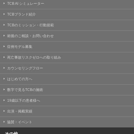
TCB AI シミュレーター
TCBブランド紹介
TCBのミッション・行動規範
術後のご相談・お問い合わせ
症例モデル募集
死亡事故リスクゼロへの取り組み
カウンセリングフロー
はじめての方へ
数字で見るTCBの施術
19歳以下の患者様へ
出演・掲載実績
協賛・イベント
その他