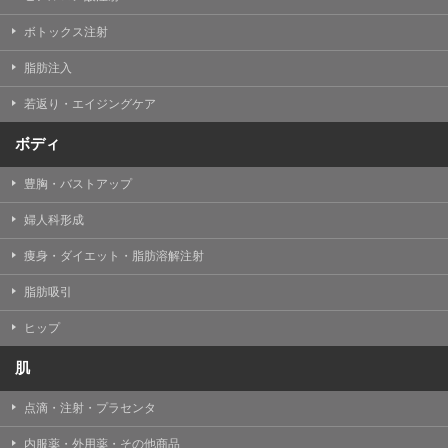
【Cookie(クッキー)について】
Cookieは、一般的にインターネット閲覧を行う際、又は
ボトックス注射
WEBサービスを利用する際に、閲覧者のデバイス内にそ
の閲覧情報を記憶させておく機能です。
脂肪注入
TCBグループでは、Cookie及び類似技術を使用して収集
した情報を利用することにより、WEBサイトの利用状況
若返り・エイジングケア
を分析し、パフォーマンス改善や、WEBサイトを通じて
提供するサービスの向上・改善のため、Cookieを使用す
ることがあります。ご使用のブラウザによりCookieを無
ボディ
効とすることが可能です。ただし、Cookieを無効にした
場合、WEBサイト上のサービスの全部または一部のペー
豊胸・バストアップ
ジが正しく表示されなくなる場合がありますのでご留意
ください。
婦人科形成
【アクセスログについて】
痩身・ダイエット・脂肪溶解注射
TCBグループが運営するWEBサイトでは、アクセスログ
として患者様の履歴情報をサーバ上に記録しています。
脂肪吸引
アクセスログはWEBサイトの保守管理や利用状況に関す
る統計分析のために使用されます。それ以外の目的で使
用されることはありません。
ヒップ
【プライバシーポリシーの改定について】
肌
本プライバシーポリシーの内容は、法令変更への対応や
事業上の必要性等に応じて、改定される場合がありま
点滴・注射・プラセンタ
す。
変更後のプライバシーポリシーについては、当サイトに
内服薬・外用薬・その他商品