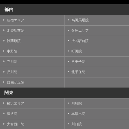
都内
新宿エリア
高田馬場院
池袋駅前院
銀座エリア
秋葉原院
渋谷駅前院
中野院
町田院
立川院
八王子院
品川院
北千住院
自由が丘院
関東
横浜エリア
川崎院
藤沢院
本厚木院
大宮西口院
川口院