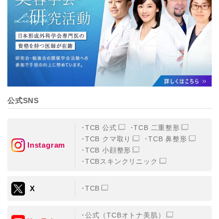
【個人情報の管理体制について】
TCBグループは、取り扱う個人情報を、厳正な管理の下
に蓄積・保管し、当該個人情報への不正アクセス・紛
失・破壊・改ざんおよび漏洩等を防止するため、必要か
つ適切な組織的・人的・物理的・技術的防御措置を講じ
ます。
【個人情報の共同利用について】
TCBグループは、【利用目的】達成に必要な範囲で、取
得情報を共同して利用することがあります。
なお、共同利用にあたっては、一般社団法人メディカル
アライアンスが個人情報の管理について責任を有しま
公式SNS
す。
東京都港区西新橋3-25-33 フロンティア御成門7F
一般社団法人メディカルアライアンス
TCB 公式
TCB 二重整形
代表電話番号03-6459-0169
TCB クマ取り
TCB 鼻整形
Instagram
TCB 小顔整形
①共同して利用される情報
TCBスキンクリニック
【取得する情報】に規定されている取得情報
X
TCB
②共同して利用する者の範囲
【基本理念】に規定するTCBグループ
公式（TCBオトナ美肌）