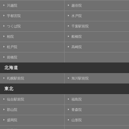
川越院
越谷院
宇都宮院
水戸院
つくば院
千葉駅前院
柏院
船橋院
松戸院
高崎院
前橋院
北海道
札幌駅前院
旭川駅前院
東北
仙台駅前院
福島院
郡山院
青森院
盛岡院
山形院