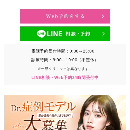
・氏名、生年月日、メールアドレス、電話番号
・その他、特定の個人を識別することができる情報
②TCBグループが各種サービスの利用に関連して取得す
る情報
・患者様がご利用になった各種サービスの内容、ご利用
日時、閲覧履歴等に関連する情報
電話予約受付時間：9:00～23:00
（これには、Cookie情報、アクセスログ等の利用状況に
関する情報を含みます。）
診療時間：9:00～19:00（不定休）
※一部クリニックは異なります。
③TCBグループが第三者から間接的に収集する情報
LINE相談・Web予約24時間受付中
患者様の同意を得た上で、以下の情報をパブリックDMP
事業者およびアフィリエイトサービスプロバイダ等の第
三者から取得し、TCBグループが既に有している患者様
の個人情報と紐づける場合があります。
・患者様の閲覧履歴、端末等の情報
【利用目的】
TCBグループは取得情報を以下の目的で利用いたしま
す。