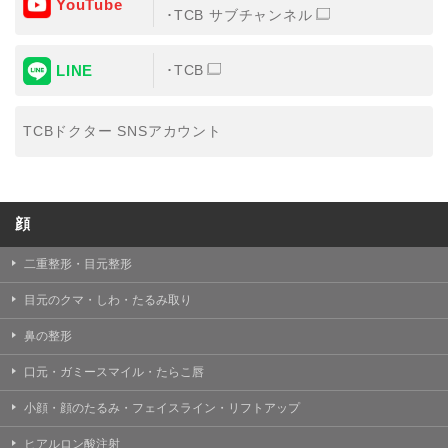
YouTube
③共同利用する者の利用目的
TCB サブチャンネル
【利用目的】の達成のため
LINE
TCB
【外部委託について】
TCBグループは、【利用目的】の達成に必要な範囲内に
おいて、取得情報の取扱いの全部または一部を外部の業
TCBドクター SNSアカウント
務委託先に委託することがあります。取得情報の取り扱
いを委託する場合、委託先との間で、個人情報の保護に
関する取り決めを行い、契約にあたっては取得情報が適
正に管理されるよう確保します。
顔
【第三者提供について】
TCBグループは、個人情報保護法その他の法令により認
められる場合を除き、患者様の同意なしに、取得情報を
二重整形・目元整形
委託先以外の第三者に開示・提供することはありませ
ん。
目元のクマ・しわ・たるみ取り
【個人情報の開示・訂正・利用停止について】
鼻の整形
TCBグループは、本人の申し出により個人情報に関する
開示、訂正、更新、削除、利用停止その他お問い合わせ
口元・ガミースマイル・たらこ唇
について、これを適切に対応します。
小顔・顔のたるみ・フェイスライン・リフトアップ
問合せ先：
個人情報お問合せフォーム
ヒアルロン酸注射