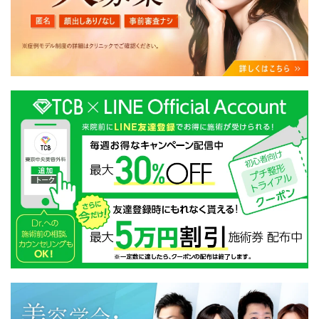
・クリニックの来院予約、医療サービスの提供、医療関
連商品の販売、アフターケア対応、これらに付随する諸
対応等のサービス提供のため
・医療サービスの提供に関する他の医療機関、検査機関
及び研究機関との連携のため
・サービス向上を目的とした医療サービス・販売する医
療関連商品に関する患者様へのアンケートの送受信及び
これに付随する諸対応のため
・Cookie等の技術を用いたアクセス履歴、閲覧記録等に
関する情報の収集、分析
・閲覧記録等から趣味・嗜好を分析した情報を使用して
の広告に利用するため
・お問い合わせ又はご意見の内容確認及びその対応のた
め
・患者様のサービス利用状況の分析及び症例研究のため
・広告、宣伝、マーケティングのため