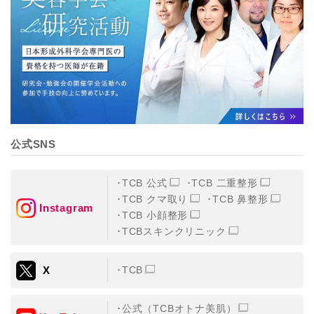
【個人情報の管理体制について】
TCBグループは、取り扱う個人情報を、厳正な管理の下
に蓄積・保管し、当該個人情報への不正アクセス・紛
失・破壊・改ざんおよび漏洩等を防止するため、必要か
つ適切な組織的・人的・物理的・技術的防御措置を講じ
ます。
【個人情報の共同利用について】
TCBグループは、【利用目的】達成に必要な範囲で、取
得情報を共同して利用することがあります。
なお、共同利用にあたっては、一般社団法人メディカル
アライアンスが個人情報の管理について責任を有しま
公式SNS
す。
東京都港区西新橋3-25-33 フロンティア御成門7F
一般社団法人メディカルアライアンス
TCB 公式
TCB 二重整形
代表電話番号03-6459-0169
TCB クマ取り
TCB 鼻整形
Instagram
TCB 小顔整形
①共同して利用される情報
TCBスキンクリニック
【取得する情報】に規定されている取得情報
X
TCB
②共同して利用する者の範囲
【基本理念】に規定するTCBグループ
公式（TCBオトナ美肌）