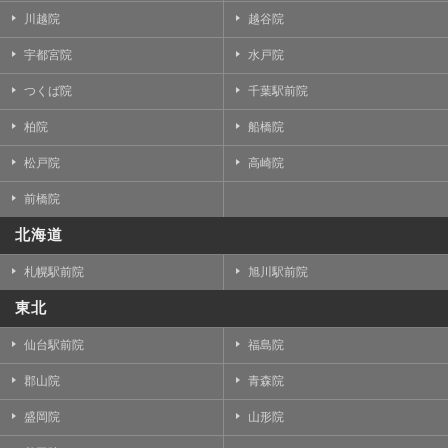
川越院
越谷院
宇都宮院
水戸院
つくば院
千葉駅前院
柏院
船橋院
松戸院
高崎院
前橋院
北海道
札幌駅前院
旭川駅前院
東北
仙台駅前院
福島院
郡山院
青森院
盛岡院
山形院