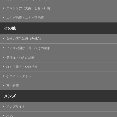
掲載したときをもって効力を生じるものとします。
スキンケア（美白・しみ・肝斑）
ニキビ治療・ニキビ跡治療
その他
女性の薄毛治療（FAGA）
ピアス穴開け・耳・へその整形
多汗症・わきが治療
ほくろ除去・いぼ治療
ケロイド・タトゥー
再生医療
メンズ
メンズサイト
AGA