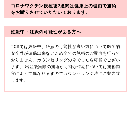
コロナワクチン接種後2週間は
健康上の理由で施術
・一般社団法人メディカルアライアンス
をお断りさせていただいております。
・医療法人社団メディカルフロンティア
・医療法人社団創彩会
妊娠中・妊娠の可能性がある方へ
【定義】
TCBでは妊娠中、妊娠の可能性が高い方について医学的
本プライバシーポリシーにおいて「個人情報」とは、生
存する個人に関する情報であって、当該情報に含まれる
安全性が確保出来ないため全ての施術のご案内を行って
氏名、生年月日その他の記述等により特定の個人を識別
おりません。カウンセリングのみでしたら可能でござい
できるもの又は個人識別符号（個人情報保護委員会の政
ます。 出産後実際の施術が可能な時期については施術内
令に準じます。）が含まれるものをいいます。
収集した患者様に関する情報には、単独のままでは特定
容によって異なりますのでカウンセリング時にご案内致
の個人を識別できない情報もありますが、他の情報と組
します。
み合わせることにより特定の個人を識別できる場合、か
かる情報は「個人関連情報」として「個人情報」と同様
に扱うものとします。
【取得する情報】
TCBグループが【利用目的】に定める目的を達成するた
めに取得する情報には、次のものが含まれます（以下①
ないし③を併せて「取得情報」といいます。）。
①TCBグループが患者様から取得する情報