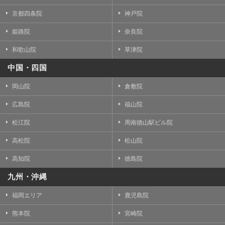
京都四条院
神戸院
姫路院
奈良院
和歌山院
草津院
中国・四国
岡山院
倉敷院
広島院
福山院
松江院
周南徳山駅ビル院
高松院
松山院
高知院
徳島院
九州・沖縄
福岡エリア
鹿児島院
熊本院
宮崎院