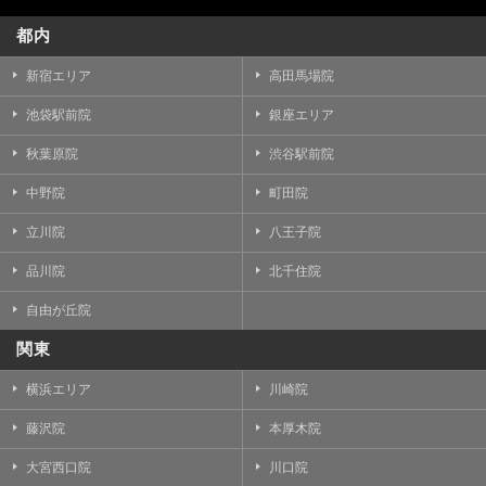
都内
新宿エリア
高田馬場院
池袋駅前院
銀座エリア
秋葉原院
渋谷駅前院
中野院
町田院
立川院
八王子院
品川院
北千住院
自由が丘院
関東
横浜エリア
川崎院
藤沢院
本厚木院
大宮西口院
川口院