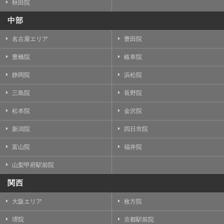
秋田院
中部
名古屋エリア
豊田院
豊橋院
岐阜院
静岡院
浜松院
三島院
長野院
松本院
金沢院
新潟院
四日市院
富山院
福井院
山梨甲府駅前院
関西
大阪エリア
枚方院
堺院
京都駅前院