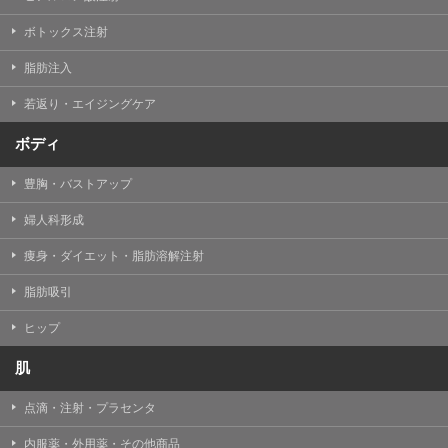
【Cookie(クッキー)について】
Cookieは、一般的にインターネット閲覧を行う際、又は
ボトックス注射
WEBサービスを利用する際に、閲覧者のデバイス内にそ
の閲覧情報を記憶させておく機能です。
脂肪注入
TCBグループでは、Cookie及び類似技術を使用して収集
した情報を利用することにより、WEBサイトの利用状況
若返り・エイジングケア
を分析し、パフォーマンス改善や、WEBサイトを通じて
提供するサービスの向上・改善のため、Cookieを使用す
ることがあります。ご使用のブラウザによりCookieを無
ボディ
効とすることが可能です。ただし、Cookieを無効にした
場合、WEBサイト上のサービスの全部または一部のペー
豊胸・バストアップ
ジが正しく表示されなくなる場合がありますのでご留意
ください。
婦人科形成
【アクセスログについて】
痩身・ダイエット・脂肪溶解注射
TCBグループが運営するWEBサイトでは、アクセスログ
として患者様の履歴情報をサーバ上に記録しています。
脂肪吸引
アクセスログはWEBサイトの保守管理や利用状況に関す
る統計分析のために使用されます。それ以外の目的で使
用されることはありません。
ヒップ
【プライバシーポリシーの改定について】
肌
本プライバシーポリシーの内容は、法令変更への対応や
事業上の必要性等に応じて、改定される場合がありま
点滴・注射・プラセンタ
す。
変更後のプライバシーポリシーについては、当サイトに
内服薬・外用薬・その他商品