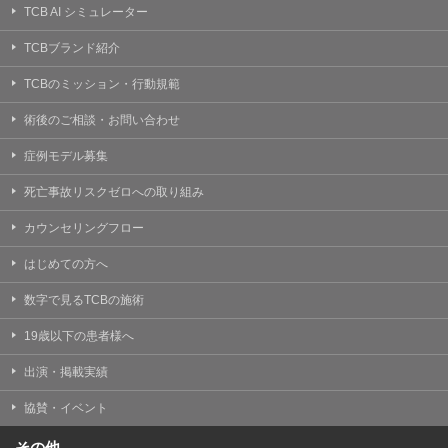
TCB AI シミュレーター
TCBブランド紹介
TCBのミッション・行動規範
術後のご相談・お問い合わせ
症例モデル募集
死亡事故リスクゼロへの取り組み
カウンセリングフロー
はじめての方へ
数字で見るTCBの施術
19歳以下の患者様へ
出演・掲載実績
協賛・イベント
その他