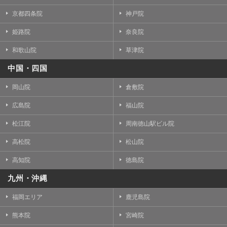
京都四条院
神戸院
姫路院
奈良院
和歌山院
草津院
中国・四国
岡山院
倉敷院
広島院
福山院
松江院
周南徳山駅ビル院
高松院
松山院
高知院
徳島院
九州・沖縄
福岡エリア
鹿児島院
熊本院
宮崎院