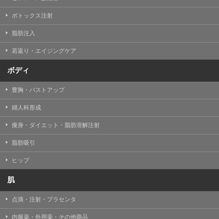
【Cookie(クッキー)について】
Cookieは、一般的にインターネット閲覧を行う際、又は
ボトックス注射
WEBサービスを利用する際に、閲覧者のデバイス内にそ
の閲覧情報を記憶させておく機能です。
脂肪注入
TCBグループでは、Cookie及び類似技術を使用して収集
した情報を利用することにより、WEBサイトの利用状況
若返り・エイジングケア
を分析し、パフォーマンス改善や、WEBサイトを通じて
提供するサービスの向上・改善のため、Cookieを使用す
ることがあります。ご使用のブラウザによりCookieを無
ボディ
効とすることが可能です。ただし、Cookieを無効にした
場合、WEBサイト上のサービスの全部または一部のペー
豊胸・バストアップ
ジが正しく表示されなくなる場合がありますのでご留意
ください。
婦人科形成
【アクセスログについて】
痩身・ダイエット・脂肪溶解注射
TCBグループが運営するWEBサイトでは、アクセスログ
として患者様の履歴情報をサーバ上に記録しています。
脂肪吸引
アクセスログはWEBサイトの保守管理や利用状況に関す
る統計分析のために使用されます。それ以外の目的で使
用されることはありません。
ヒップ
【プライバシーポリシーの改定について】
肌
本プライバシーポリシーの内容は、法令変更への対応や
事業上の必要性等に応じて、改定される場合がありま
点滴・注射・プラセンタ
す。
変更後のプライバシーポリシーについては、当サイトに
内服薬・外用薬・その他商品