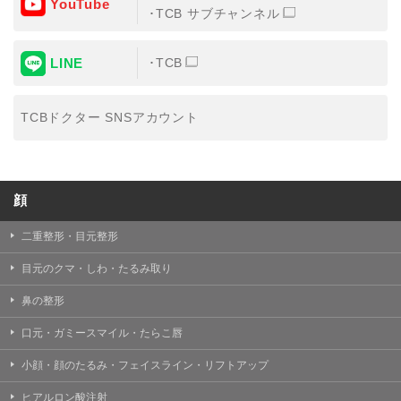
YouTube
③共同利用する者の利用目的
TCB サブチャンネル
【利用目的】の達成のため
LINE
TCB
【外部委託について】
TCBグループは、【利用目的】の達成に必要な範囲内に
おいて、取得情報の取扱いの全部または一部を外部の業
TCBドクター SNSアカウント
務委託先に委託することがあります。取得情報の取り扱
いを委託する場合、委託先との間で、個人情報の保護に
関する取り決めを行い、契約にあたっては取得情報が適
正に管理されるよう確保します。
顔
【第三者提供について】
TCBグループは、個人情報保護法その他の法令により認
められる場合を除き、患者様の同意なしに、取得情報を
二重整形・目元整形
委託先以外の第三者に開示・提供することはありませ
ん。
目元のクマ・しわ・たるみ取り
【個人情報の開示・訂正・利用停止について】
鼻の整形
TCBグループは、本人の申し出により個人情報に関する
開示、訂正、更新、削除、利用停止その他お問い合わせ
口元・ガミースマイル・たらこ唇
について、これを適切に対応します。
小顔・顔のたるみ・フェイスライン・リフトアップ
問合せ先：
個人情報お問合せフォーム
ヒアルロン酸注射