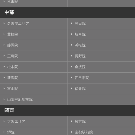
秋田院
中部
名古屋エリア
豊田院
豊橋院
岐阜院
静岡院
浜松院
三島院
長野院
松本院
金沢院
新潟院
四日市院
富山院
福井院
山梨甲府駅前院
関西
大阪エリア
枚方院
堺院
京都駅前院