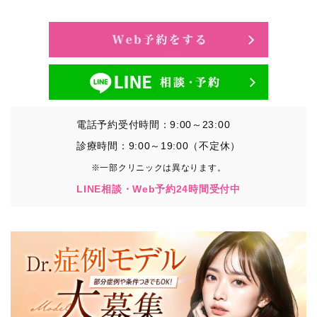
・氏名、生年月日、メールアドレス、電話番号
・その他、特定の個人を識別することができる情報
②TCBグループが各種サービスの利用に関連して取得す
る情報
・患者様がご利用になった各種サービスの内容、ご利用
日時、閲覧履歴等に関連する情報
電話予約受付時間：9:00～23:00
（これには、Cookie情報、アクセスログ等の利用状況に
関する情報を含みます。）
診療時間：9:00～19:00（不定休）
※一部クリニックは異なります。
③TCBグループが第三者から間接的に収集する情報
LINE相談・Web予約24時間受付中
患者様の同意を得た上で、以下の情報をパブリックDMP
事業者およびアフィリエイトサービスプロバイダ等の第
三者から取得し、TCBグループが既に有している患者様
の個人情報と紐づける場合があります。
・患者様の閲覧履歴、端末等の情報
【利用目的】
TCBグループは取得情報を以下の目的で利用いたしま
す。