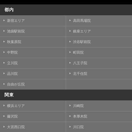
都内
新宿エリア
高田馬場院
池袋駅前院
銀座エリア
秋葉原院
渋谷駅前院
中野院
町田院
立川院
八王子院
品川院
北千住院
自由が丘院
関東
横浜エリア
川崎院
藤沢院
本厚木院
大宮西口院
川口院