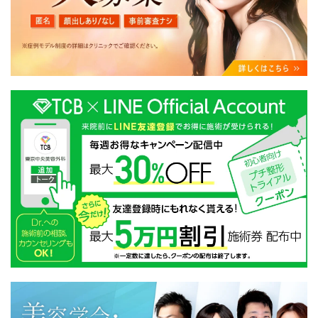
・クリニックの来院予約、医療サービスの提供、医療関
連商品の販売、アフターケア対応、これらに付随する諸
対応等のサービス提供のため
・医療サービスの提供に関する他の医療機関、検査機関
及び研究機関との連携のため
・サービス向上を目的とした医療サービス・販売する医
療関連商品に関する患者様へのアンケートの送受信及び
これに付随する諸対応のため
・Cookie等の技術を用いたアクセス履歴、閲覧記録等に
関する情報の収集、分析
・閲覧記録等から趣味・嗜好を分析した情報を使用して
の広告に利用するため
・お問い合わせ又はご意見の内容確認及びその対応のた
め
・患者様のサービス利用状況の分析及び症例研究のため
・広告、宣伝、マーケティングのため