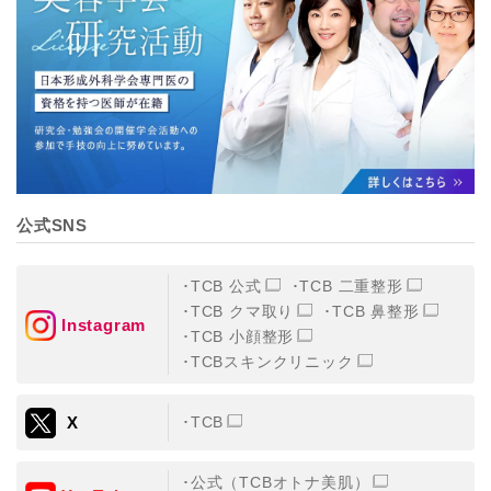
【個人情報の管理体制について】
TCBグループは、取り扱う個人情報を、厳正な管理の下
に蓄積・保管し、当該個人情報への不正アクセス・紛
失・破壊・改ざんおよび漏洩等を防止するため、必要か
つ適切な組織的・人的・物理的・技術的防御措置を講じ
ます。
【個人情報の共同利用について】
TCBグループは、【利用目的】達成に必要な範囲で、取
得情報を共同して利用することがあります。
なお、共同利用にあたっては、一般社団法人メディカル
アライアンスが個人情報の管理について責任を有しま
公式SNS
す。
東京都港区西新橋3-25-33 フロンティア御成門7F
一般社団法人メディカルアライアンス
TCB 公式
TCB 二重整形
代表電話番号03-6459-0169
TCB クマ取り
TCB 鼻整形
Instagram
TCB 小顔整形
①共同して利用される情報
TCBスキンクリニック
【取得する情報】に規定されている取得情報
X
TCB
②共同して利用する者の範囲
【基本理念】に規定するTCBグループ
公式（TCBオトナ美肌）