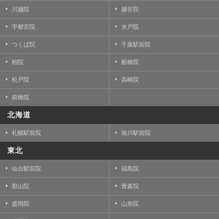
川越院
越谷院
宇都宮院
水戸院
つくば院
千葉駅前院
柏院
船橋院
松戸院
高崎院
前橋院
北海道
札幌駅前院
旭川駅前院
東北
仙台駅前院
福島院
郡山院
青森院
盛岡院
山形院