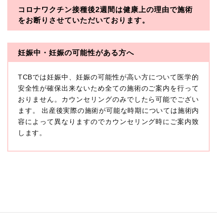
コロナワクチン接種後2週間は
健康上の理由で施術
・一般社団法人メディカルアライアンス
をお断りさせていただいております。
・医療法人社団メディカルフロンティア
・医療法人社団創彩会
妊娠中・妊娠の可能性がある方へ
【定義】
TCBでは妊娠中、妊娠の可能性が高い方について医学的
本プライバシーポリシーにおいて「個人情報」とは、生
存する個人に関する情報であって、当該情報に含まれる
安全性が確保出来ないため全ての施術のご案内を行って
氏名、生年月日その他の記述等により特定の個人を識別
おりません。カウンセリングのみでしたら可能でござい
できるもの又は個人識別符号（個人情報保護委員会の政
ます。 出産後実際の施術が可能な時期については施術内
令に準じます。）が含まれるものをいいます。
収集した患者様に関する情報には、単独のままでは特定
容によって異なりますのでカウンセリング時にご案内致
の個人を識別できない情報もありますが、他の情報と組
します。
み合わせることにより特定の個人を識別できる場合、か
かる情報は「個人関連情報」として「個人情報」と同様
に扱うものとします。
【取得する情報】
TCBグループが【利用目的】に定める目的を達成するた
めに取得する情報には、次のものが含まれます（以下①
ないし③を併せて「取得情報」といいます。）。
①TCBグループが患者様から取得する情報