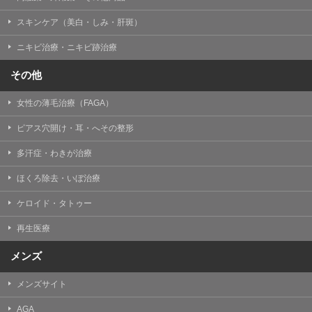
掲載したときをもって効力を生じるものとします。
スキンケア（美白・しみ・肝斑）
ニキビ治療・ニキビ跡治療
その他
女性の薄毛治療（FAGA）
ピアス穴開け・耳・へその整形
多汗症・わきが治療
ほくろ除去・いぼ治療
ケロイド・タトゥー
再生医療
メンズ
メンズサイト
AGA