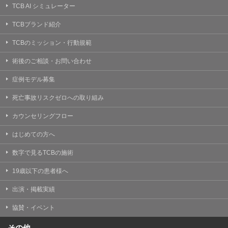
TCB AI シミュレーター
TCBブランド紹介
TCBのミッション・行動規範
術後のご相談・お問い合わせ
症例モデル募集
死亡事故リスクゼロへの取り組み
カウンセリングフロー
はじめての方へ
数字で見るTCBの施術
19歳以下の患者様へ
出演・掲載実績
協賛・イベント
その他