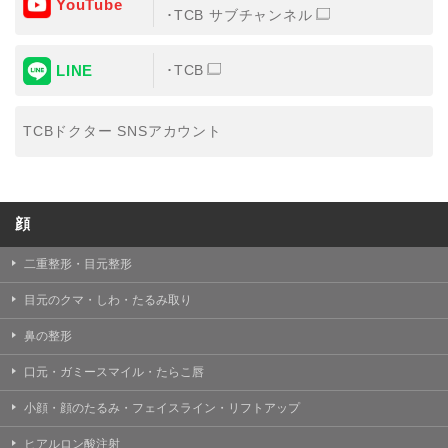
YouTube
③共同利用する者の利用目的
TCB サブチャンネル
【利用目的】の達成のため
LINE
TCB
【外部委託について】
TCBグループは、【利用目的】の達成に必要な範囲内に
おいて、取得情報の取扱いの全部または一部を外部の業
TCBドクター SNSアカウント
務委託先に委託することがあります。取得情報の取り扱
いを委託する場合、委託先との間で、個人情報の保護に
関する取り決めを行い、契約にあたっては取得情報が適
正に管理されるよう確保します。
顔
【第三者提供について】
TCBグループは、個人情報保護法その他の法令により認
められる場合を除き、患者様の同意なしに、取得情報を
二重整形・目元整形
委託先以外の第三者に開示・提供することはありませ
ん。
目元のクマ・しわ・たるみ取り
【個人情報の開示・訂正・利用停止について】
鼻の整形
TCBグループは、本人の申し出により個人情報に関する
開示、訂正、更新、削除、利用停止その他お問い合わせ
口元・ガミースマイル・たらこ唇
について、これを適切に対応します。
小顔・顔のたるみ・フェイスライン・リフトアップ
問合せ先：
個人情報お問合せフォーム
ヒアルロン酸注射