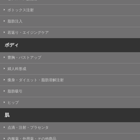
【Cookie(クッキー)について】
Cookieは、一般的にインターネット閲覧を行う際、又は
ボトックス注射
WEBサービスを利用する際に、閲覧者のデバイス内にそ
の閲覧情報を記憶させておく機能です。
脂肪注入
TCBグループでは、Cookie及び類似技術を使用して収集
した情報を利用することにより、WEBサイトの利用状況
若返り・エイジングケア
を分析し、パフォーマンス改善や、WEBサイトを通じて
提供するサービスの向上・改善のため、Cookieを使用す
ることがあります。ご使用のブラウザによりCookieを無
ボディ
効とすることが可能です。ただし、Cookieを無効にした
場合、WEBサイト上のサービスの全部または一部のペー
豊胸・バストアップ
ジが正しく表示されなくなる場合がありますのでご留意
ください。
婦人科形成
【アクセスログについて】
痩身・ダイエット・脂肪溶解注射
TCBグループが運営するWEBサイトでは、アクセスログ
として患者様の履歴情報をサーバ上に記録しています。
脂肪吸引
アクセスログはWEBサイトの保守管理や利用状況に関す
る統計分析のために使用されます。それ以外の目的で使
用されることはありません。
ヒップ
【プライバシーポリシーの改定について】
肌
本プライバシーポリシーの内容は、法令変更への対応や
事業上の必要性等に応じて、改定される場合がありま
点滴・注射・プラセンタ
す。
変更後のプライバシーポリシーについては、当サイトに
内服薬・外用薬・その他商品