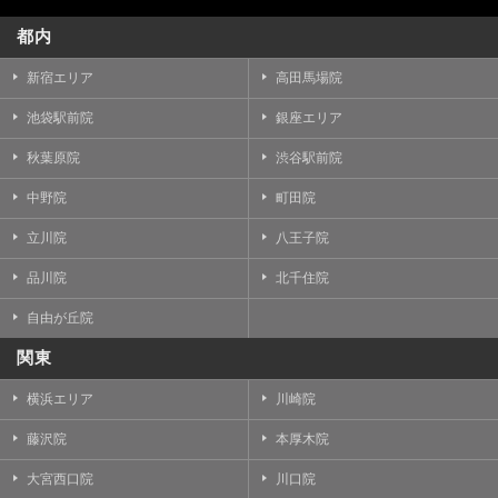
都内
新宿エリア
高田馬場院
池袋駅前院
銀座エリア
秋葉原院
渋谷駅前院
中野院
町田院
立川院
八王子院
品川院
北千住院
自由が丘院
関東
横浜エリア
川崎院
藤沢院
本厚木院
大宮西口院
川口院