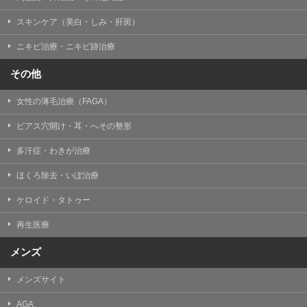
掲載したときをもって効力を生じるものとします。
スキンケア（美白・しみ・肝斑）
ニキビ治療・ニキビ跡治療
その他
女性の薄毛治療（FAGA）
ピアス穴開け・耳・へその整形
多汗症・わきが治療
ほくろ除去・いぼ治療
ケロイド・タトゥー
再生医療
メンズ
メンズサイト
AGA