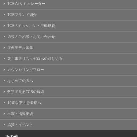
TCB AI シミュレーター
TCBブランド紹介
TCBのミッション・行動規範
術後のご相談・お問い合わせ
症例モデル募集
死亡事故リスクゼロへの取り組み
カウンセリングフロー
はじめての方へ
数字で見るTCBの施術
19歳以下の患者様へ
出演・掲載実績
協賛・イベント
その他