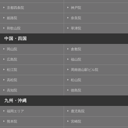
京都四条院
神戸院
姫路院
奈良院
和歌山院
草津院
中国・四国
岡山院
倉敷院
広島院
福山院
松江院
周南徳山駅ビル院
高松院
松山院
高知院
徳島院
九州・沖縄
福岡エリア
鹿児島院
熊本院
宮崎院