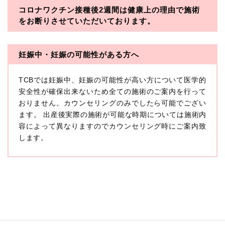
コロナワクチン接種後2週間は
健康上の理由で施術
・一般社団法人メディカルアライアンス
をお断りさせていただいております。
・医療法人社団メディカルフロンティア
・医療法人社団創彩会
妊娠中・妊娠の可能性がある方へ
【定義】
TCBでは妊娠中、妊娠の可能性が高い方について医学的
本プライバシーポリシーにおいて「個人情報」とは、生
存する個人に関する情報であって、当該情報に含まれる
安全性が確保出来ないため全ての施術のご案内を行って
氏名、生年月日その他の記述等により特定の個人を識別
おりません。カウンセリングのみでしたら可能でござい
できるもの又は個人識別符号（個人情報保護委員会の政
ます。 出産後実際の施術が可能な時期については施術内
令に準じます。）が含まれるものをいいます。
収集した患者様に関する情報には、単独のままでは特定
容によって異なりますのでカウンセリング時にご案内致
の個人を識別できない情報もありますが、他の情報と組
します。
み合わせることにより特定の個人を識別できる場合、か
かる情報は「個人関連情報」として「個人情報」と同様
に扱うものとします。
【取得する情報】
TCBグループが【利用目的】に定める目的を達成するた
めに取得する情報には、次のものが含まれます（以下①
ないし③を併せて「取得情報」といいます。）。
①TCBグループが患者様から取得する情報