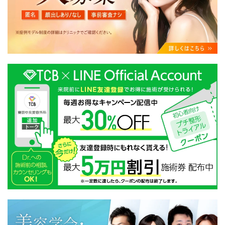
・クリニックの来院予約、医療サービスの提供、医療関
連商品の販売、アフターケア対応、これらに付随する諸
対応等のサービス提供のため
・医療サービスの提供に関する他の医療機関、検査機関
及び研究機関との連携のため
・サービス向上を目的とした医療サービス・販売する医
療関連商品に関する患者様へのアンケートの送受信及び
これに付随する諸対応のため
・Cookie等の技術を用いたアクセス履歴、閲覧記録等に
関する情報の収集、分析
・閲覧記録等から趣味・嗜好を分析した情報を使用して
の広告に利用するため
・お問い合わせ又はご意見の内容確認及びその対応のた
め
・患者様のサービス利用状況の分析及び症例研究のため
・広告、宣伝、マーケティングのため