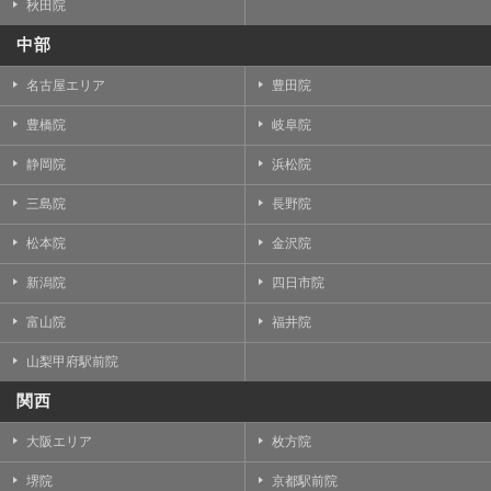
秋田院
中部
名古屋エリア
豊田院
豊橋院
岐阜院
静岡院
浜松院
三島院
長野院
松本院
金沢院
新潟院
四日市院
富山院
福井院
山梨甲府駅前院
関西
大阪エリア
枚方院
堺院
京都駅前院