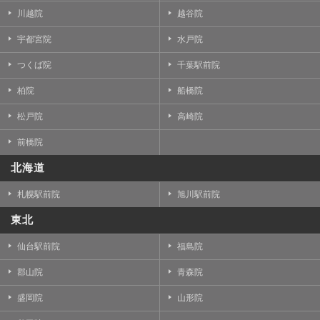
川越院
越谷院
宇都宮院
水戸院
つくば院
千葉駅前院
柏院
船橋院
松戸院
高崎院
前橋院
北海道
札幌駅前院
旭川駅前院
東北
仙台駅前院
福島院
郡山院
青森院
盛岡院
山形院