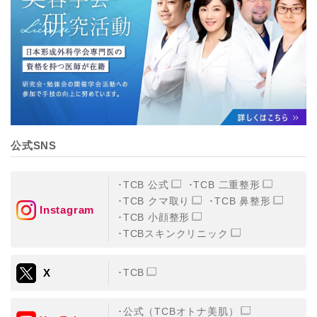
【個人情報の管理体制について】
TCBグループは、取り扱う個人情報を、厳正な管理の下
に蓄積・保管し、当該個人情報への不正アクセス・紛
失・破壊・改ざんおよび漏洩等を防止するため、必要か
つ適切な組織的・人的・物理的・技術的防御措置を講じ
ます。
【個人情報の共同利用について】
TCBグループは、【利用目的】達成に必要な範囲で、取
得情報を共同して利用することがあります。
なお、共同利用にあたっては、一般社団法人メディカル
アライアンスが個人情報の管理について責任を有しま
公式SNS
す。
東京都港区西新橋3-25-33 フロンティア御成門7F
一般社団法人メディカルアライアンス
TCB 公式
TCB 二重整形
代表電話番号03-6459-0169
TCB クマ取り
TCB 鼻整形
Instagram
TCB 小顔整形
①共同して利用される情報
TCBスキンクリニック
【取得する情報】に規定されている取得情報
X
TCB
②共同して利用する者の範囲
【基本理念】に規定するTCBグループ
公式（TCBオトナ美肌）