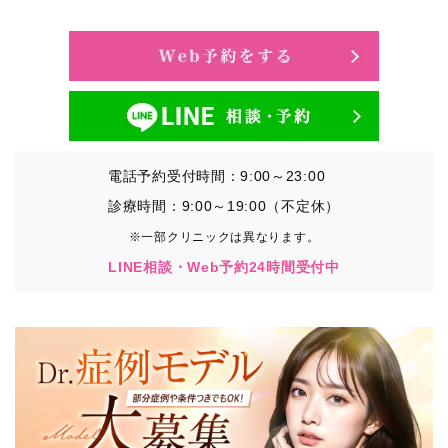
・氏名、生年月日、メールアドレス、電話番号
・その他、特定の個人を識別することができる情報
②TCBグループが各種サービスの利用に関連して取得す
る情報
・患者様がご利用になった各種サービスの内容、ご利用
日時、閲覧履歴等に関連する情報
電話予約受付時間：9:00～23:00
（これには、Cookie情報、アクセスログ等の利用状況に
関する情報を含みます。）
診療時間：9:00～19:00（不定休）
※一部クリニックは異なります。
③TCBグループが第三者から間接的に収集する情報
LINE相談・Web予約24時間受付中
患者様の同意を得た上で、以下の情報をパブリックDMP
事業者およびアフィリエイトサービスプロバイダ等の第
三者から取得し、TCBグループが既に有している患者様
の個人情報と紐づける場合があります。
・患者様の閲覧履歴、端末等の情報
【利用目的】
TCBグループは取得情報を以下の目的で利用いたしま
す。