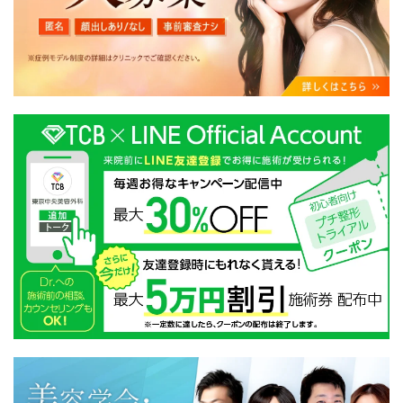
・クリニックの来院予約、医療サービスの提供、医療関
連商品の販売、アフターケア対応、これらに付随する諸
対応等のサービス提供のため
・医療サービスの提供に関する他の医療機関、検査機関
及び研究機関との連携のため
・サービス向上を目的とした医療サービス・販売する医
療関連商品に関する患者様へのアンケートの送受信及び
これに付随する諸対応のため
・Cookie等の技術を用いたアクセス履歴、閲覧記録等に
関する情報の収集、分析
・閲覧記録等から趣味・嗜好を分析した情報を使用して
の広告に利用するため
・お問い合わせ又はご意見の内容確認及びその対応のた
め
・患者様のサービス利用状況の分析及び症例研究のため
・広告、宣伝、マーケティングのため