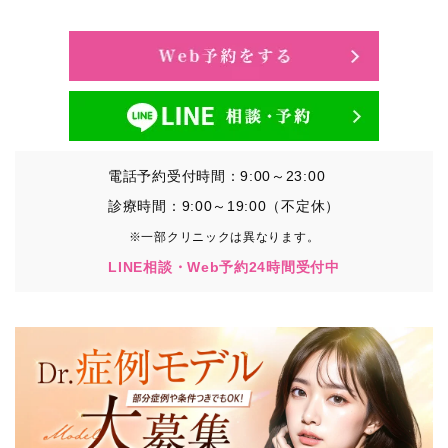
・氏名、生年月日、メールアドレス、電話番号
・その他、特定の個人を識別することができる情報
②TCBグループが各種サービスの利用に関連して取得す
る情報
・患者様がご利用になった各種サービスの内容、ご利用
日時、閲覧履歴等に関連する情報
電話予約受付時間：9:00～23:00
（これには、Cookie情報、アクセスログ等の利用状況に
関する情報を含みます。）
診療時間：9:00～19:00（不定休）
※一部クリニックは異なります。
③TCBグループが第三者から間接的に収集する情報
LINE相談・Web予約24時間受付中
患者様の同意を得た上で、以下の情報をパブリックDMP
事業者およびアフィリエイトサービスプロバイダ等の第
三者から取得し、TCBグループが既に有している患者様
の個人情報と紐づける場合があります。
・患者様の閲覧履歴、端末等の情報
【利用目的】
TCBグループは取得情報を以下の目的で利用いたしま
す。