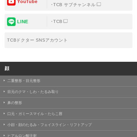
YouTube
③共同利用する者の利用目的
TCB サブチャンネル
【利用目的】の達成のため
LINE
TCB
【外部委託について】
TCBグループは、【利用目的】の達成に必要な範囲内に
おいて、取得情報の取扱いの全部または一部を外部の業
TCBドクター SNSアカウント
務委託先に委託することがあります。取得情報の取り扱
いを委託する場合、委託先との間で、個人情報の保護に
関する取り決めを行い、契約にあたっては取得情報が適
正に管理されるよう確保します。
顔
【第三者提供について】
TCBグループは、個人情報保護法その他の法令により認
められる場合を除き、患者様の同意なしに、取得情報を
二重整形・目元整形
委託先以外の第三者に開示・提供することはありませ
ん。
目元のクマ・しわ・たるみ取り
【個人情報の開示・訂正・利用停止について】
鼻の整形
TCBグループは、本人の申し出により個人情報に関する
開示、訂正、更新、削除、利用停止その他お問い合わせ
口元・ガミースマイル・たらこ唇
について、これを適切に対応します。
小顔・顔のたるみ・フェイスライン・リフトアップ
問合せ先：
個人情報お問合せフォーム
ヒアルロン酸注射