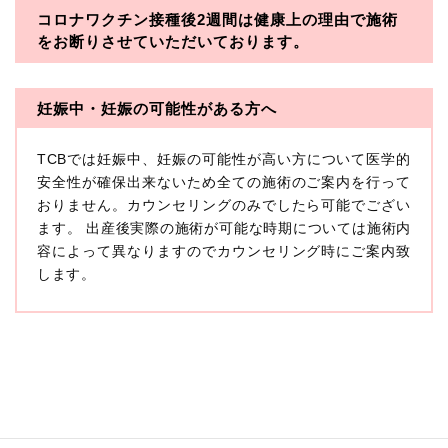
コロナワクチン接種後2週間は
健康上の理由で施術
・一般社団法人メディカルアライアンス
をお断りさせていただいております。
・医療法人社団メディカルフロンティア
・医療法人社団創彩会
妊娠中・妊娠の可能性がある方へ
【定義】
TCBでは妊娠中、妊娠の可能性が高い方について医学的
本プライバシーポリシーにおいて「個人情報」とは、生
存する個人に関する情報であって、当該情報に含まれる
安全性が確保出来ないため全ての施術のご案内を行って
氏名、生年月日その他の記述等により特定の個人を識別
おりません。カウンセリングのみでしたら可能でござい
できるもの又は個人識別符号（個人情報保護委員会の政
ます。 出産後実際の施術が可能な時期については施術内
令に準じます。）が含まれるものをいいます。
収集した患者様に関する情報には、単独のままでは特定
容によって異なりますのでカウンセリング時にご案内致
の個人を識別できない情報もありますが、他の情報と組
します。
み合わせることにより特定の個人を識別できる場合、か
かる情報は「個人関連情報」として「個人情報」と同様
に扱うものとします。
【取得する情報】
TCBグループが【利用目的】に定める目的を達成するた
めに取得する情報には、次のものが含まれます（以下①
ないし③を併せて「取得情報」といいます。）。
①TCBグループが患者様から取得する情報