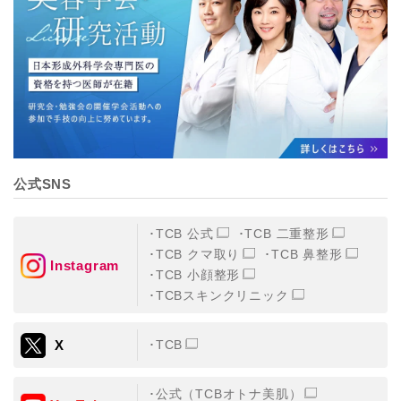
【個人情報の管理体制について】
TCBグループは、取り扱う個人情報を、厳正な管理の下
に蓄積・保管し、当該個人情報への不正アクセス・紛
失・破壊・改ざんおよび漏洩等を防止するため、必要か
つ適切な組織的・人的・物理的・技術的防御措置を講じ
ます。
【個人情報の共同利用について】
TCBグループは、【利用目的】達成に必要な範囲で、取
得情報を共同して利用することがあります。
なお、共同利用にあたっては、一般社団法人メディカル
アライアンスが個人情報の管理について責任を有しま
公式SNS
す。
東京都港区西新橋3-25-33 フロンティア御成門7F
一般社団法人メディカルアライアンス
TCB 公式
TCB 二重整形
代表電話番号03-6459-0169
TCB クマ取り
TCB 鼻整形
Instagram
TCB 小顔整形
①共同して利用される情報
TCBスキンクリニック
【取得する情報】に規定されている取得情報
X
TCB
②共同して利用する者の範囲
【基本理念】に規定するTCBグループ
公式（TCBオトナ美肌）