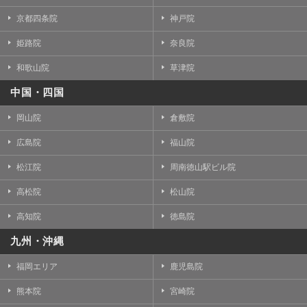
京都四条院
神戸院
姫路院
奈良院
和歌山院
草津院
中国・四国
岡山院
倉敷院
広島院
福山院
松江院
周南徳山駅ビル院
高松院
松山院
高知院
徳島院
九州・沖縄
福岡エリア
鹿児島院
熊本院
宮崎院