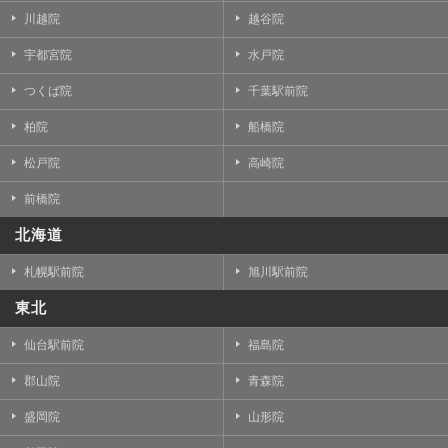
川越院
越谷院
宇都宮院
水戸院
つくば院
千葉駅前院
柏院
船橋院
松戸院
高崎院
前橋院
北海道
札幌駅前院
旭川駅前院
東北
仙台駅前院
福島院
郡山院
青森院
盛岡院
山形院