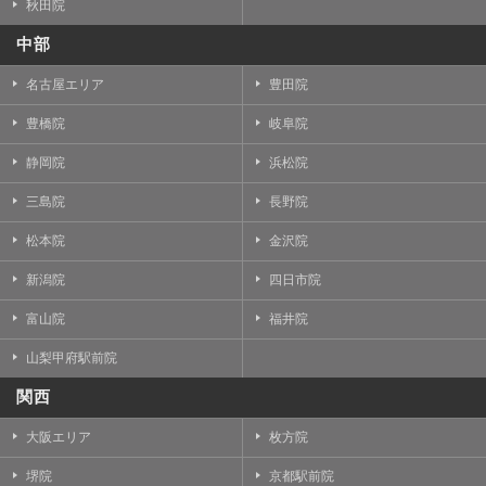
秋田院
中部
名古屋エリア
豊田院
豊橋院
岐阜院
静岡院
浜松院
三島院
長野院
松本院
金沢院
新潟院
四日市院
富山院
福井院
山梨甲府駅前院
関西
大阪エリア
枚方院
堺院
京都駅前院