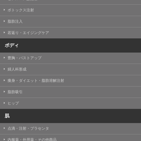
【Cookie(クッキー)について】
Cookieは、一般的にインターネット閲覧を行う際、又は
ボトックス注射
WEBサービスを利用する際に、閲覧者のデバイス内にそ
の閲覧情報を記憶させておく機能です。
脂肪注入
TCBグループでは、Cookie及び類似技術を使用して収集
した情報を利用することにより、WEBサイトの利用状況
若返り・エイジングケア
を分析し、パフォーマンス改善や、WEBサイトを通じて
提供するサービスの向上・改善のため、Cookieを使用す
ることがあります。ご使用のブラウザによりCookieを無
ボディ
効とすることが可能です。ただし、Cookieを無効にした
場合、WEBサイト上のサービスの全部または一部のペー
豊胸・バストアップ
ジが正しく表示されなくなる場合がありますのでご留意
ください。
婦人科形成
【アクセスログについて】
痩身・ダイエット・脂肪溶解注射
TCBグループが運営するWEBサイトでは、アクセスログ
として患者様の履歴情報をサーバ上に記録しています。
脂肪吸引
アクセスログはWEBサイトの保守管理や利用状況に関す
る統計分析のために使用されます。それ以外の目的で使
用されることはありません。
ヒップ
【プライバシーポリシーの改定について】
肌
本プライバシーポリシーの内容は、法令変更への対応や
事業上の必要性等に応じて、改定される場合がありま
点滴・注射・プラセンタ
す。
変更後のプライバシーポリシーについては、当サイトに
内服薬・外用薬・その他商品