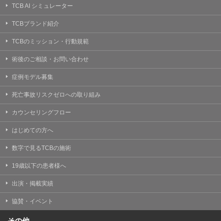
TCB AI シミュレーター
TCBブランド紹介
TCBのミッション・行動規範
術後のご相談・お問い合わせ
症例モデル募集
死亡事故リスクゼロへの取り組み
カウンセリングフロー
はじめての方へ
数字で見るTCBの施術
19歳以下の患者様へ
出演・掲載実績
協賛・イベント
その他