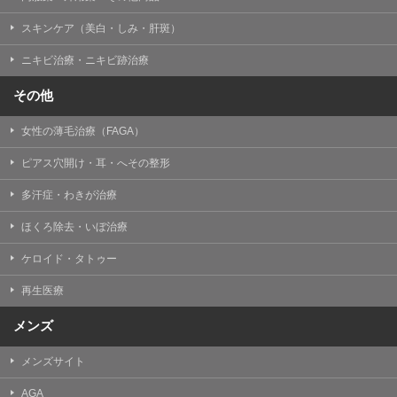
掲載したときをもって効力を生じるものとします。
スキンケア（美白・しみ・肝斑）
ニキビ治療・ニキビ跡治療
その他
女性の薄毛治療（FAGA）
ピアス穴開け・耳・へその整形
多汗症・わきが治療
ほくろ除去・いぼ治療
ケロイド・タトゥー
再生医療
メンズ
メンズサイト
AGA