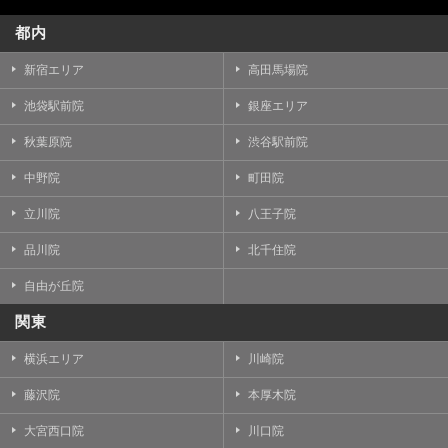
都内
新宿エリア
高田馬場院
池袋駅前院
銀座エリア
秋葉原院
渋谷駅前院
中野院
町田院
立川院
八王子院
品川院
北千住院
自由が丘院
関東
横浜エリア
川崎院
藤沢院
本厚木院
大宮西口院
川口院