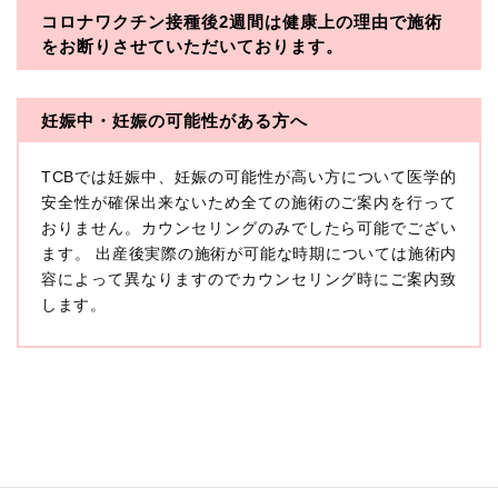
コロナワクチン接種後2週間は
健康上の理由で施術
・一般社団法人メディカルアライアンス
をお断りさせていただいております。
・医療法人社団メディカルフロンティア
・医療法人社団創彩会
妊娠中・妊娠の可能性がある方へ
【定義】
TCBでは妊娠中、妊娠の可能性が高い方について医学的
本プライバシーポリシーにおいて「個人情報」とは、生
存する個人に関する情報であって、当該情報に含まれる
安全性が確保出来ないため全ての施術のご案内を行って
氏名、生年月日その他の記述等により特定の個人を識別
おりません。カウンセリングのみでしたら可能でござい
できるもの又は個人識別符号（個人情報保護委員会の政
ます。 出産後実際の施術が可能な時期については施術内
令に準じます。）が含まれるものをいいます。
収集した患者様に関する情報には、単独のままでは特定
容によって異なりますのでカウンセリング時にご案内致
の個人を識別できない情報もありますが、他の情報と組
します。
み合わせることにより特定の個人を識別できる場合、か
かる情報は「個人関連情報」として「個人情報」と同様
に扱うものとします。
【取得する情報】
TCBグループが【利用目的】に定める目的を達成するた
めに取得する情報には、次のものが含まれます（以下①
ないし③を併せて「取得情報」といいます。）。
①TCBグループが患者様から取得する情報