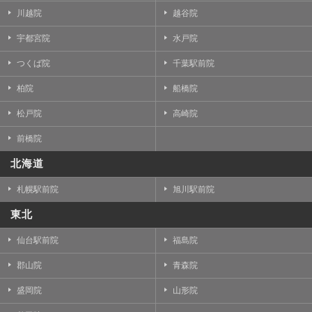
川越院
越谷院
宇都宮院
水戸院
つくば院
千葉駅前院
柏院
船橋院
松戸院
高崎院
前橋院
北海道
札幌駅前院
旭川駅前院
東北
仙台駅前院
福島院
郡山院
青森院
盛岡院
山形院