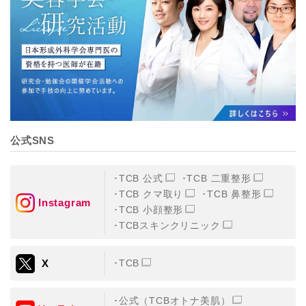
【個人情報の管理体制について】
TCBグループは、取り扱う個人情報を、厳正な管理の下
に蓄積・保管し、当該個人情報への不正アクセス・紛
失・破壊・改ざんおよび漏洩等を防止するため、必要か
つ適切な組織的・人的・物理的・技術的防御措置を講じ
ます。
【個人情報の共同利用について】
TCBグループは、【利用目的】達成に必要な範囲で、取
得情報を共同して利用することがあります。
なお、共同利用にあたっては、一般社団法人メディカル
アライアンスが個人情報の管理について責任を有しま
公式SNS
す。
東京都港区西新橋3-25-33 フロンティア御成門7F
一般社団法人メディカルアライアンス
TCB 公式
TCB 二重整形
代表電話番号03-6459-0169
TCB クマ取り
TCB 鼻整形
Instagram
TCB 小顔整形
①共同して利用される情報
TCBスキンクリニック
【取得する情報】に規定されている取得情報
X
TCB
②共同して利用する者の範囲
【基本理念】に規定するTCBグループ
公式（TCBオトナ美肌）