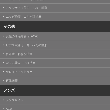
掲載したときをもって効力を生じるものとします。
スキンケア（美白・しみ・肝斑）
ニキビ治療・ニキビ跡治療
その他
女性の薄毛治療（FAGA）
ピアス穴開け・耳・へその整形
多汗症・わきが治療
ほくろ除去・いぼ治療
ケロイド・タトゥー
再生医療
メンズ
メンズサイト
AGA