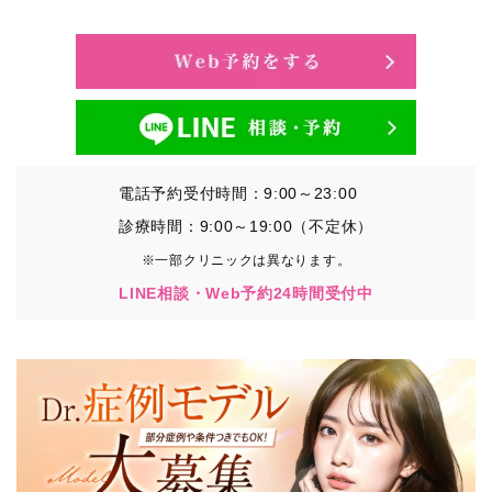
・氏名、生年月日、メールアドレス、電話番号
・その他、特定の個人を識別することができる情報
②TCBグループが各種サービスの利用に関連して取得す
る情報
・患者様がご利用になった各種サービスの内容、ご利用
日時、閲覧履歴等に関連する情報
電話予約受付時間：9:00～23:00
（これには、Cookie情報、アクセスログ等の利用状況に
関する情報を含みます。）
診療時間：9:00～19:00（不定休）
※一部クリニックは異なります。
③TCBグループが第三者から間接的に収集する情報
LINE相談・Web予約24時間受付中
患者様の同意を得た上で、以下の情報をパブリックDMP
事業者およびアフィリエイトサービスプロバイダ等の第
三者から取得し、TCBグループが既に有している患者様
の個人情報と紐づける場合があります。
・患者様の閲覧履歴、端末等の情報
【利用目的】
TCBグループは取得情報を以下の目的で利用いたしま
す。