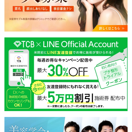
・クリニックの来院予約、医療サービスの提供、医療関
連商品の販売、アフターケア対応、これらに付随する諸
対応等のサービス提供のため
・医療サービスの提供に関する他の医療機関、検査機関
及び研究機関との連携のため
・サービス向上を目的とした医療サービス・販売する医
療関連商品に関する患者様へのアンケートの送受信及び
これに付随する諸対応のため
・Cookie等の技術を用いたアクセス履歴、閲覧記録等に
関する情報の収集、分析
・閲覧記録等から趣味・嗜好を分析した情報を使用して
の広告に利用するため
・お問い合わせ又はご意見の内容確認及びその対応のた
め
・患者様のサービス利用状況の分析及び症例研究のため
・広告、宣伝、マーケティングのため