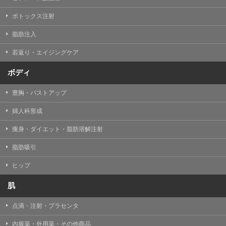
【Cookie(クッキー)について】
Cookieは、一般的にインターネット閲覧を行う際、又は
ボトックス注射
WEBサービスを利用する際に、閲覧者のデバイス内にそ
の閲覧情報を記憶させておく機能です。
脂肪注入
TCBグループでは、Cookie及び類似技術を使用して収集
した情報を利用することにより、WEBサイトの利用状況
若返り・エイジングケア
を分析し、パフォーマンス改善や、WEBサイトを通じて
提供するサービスの向上・改善のため、Cookieを使用す
ることがあります。ご使用のブラウザによりCookieを無
ボディ
効とすることが可能です。ただし、Cookieを無効にした
場合、WEBサイト上のサービスの全部または一部のペー
豊胸・バストアップ
ジが正しく表示されなくなる場合がありますのでご留意
ください。
婦人科形成
【アクセスログについて】
痩身・ダイエット・脂肪溶解注射
TCBグループが運営するWEBサイトでは、アクセスログ
として患者様の履歴情報をサーバ上に記録しています。
脂肪吸引
アクセスログはWEBサイトの保守管理や利用状況に関す
る統計分析のために使用されます。それ以外の目的で使
用されることはありません。
ヒップ
【プライバシーポリシーの改定について】
肌
本プライバシーポリシーの内容は、法令変更への対応や
事業上の必要性等に応じて、改定される場合がありま
点滴・注射・プラセンタ
す。
変更後のプライバシーポリシーについては、当サイトに
内服薬・外用薬・その他商品