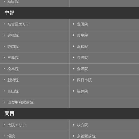
秋田院
中部
名古屋エリア
豊田院
豊橋院
岐阜院
静岡院
浜松院
三島院
長野院
松本院
金沢院
新潟院
四日市院
富山院
福井院
山梨甲府駅前院
関西
大阪エリア
枚方院
堺院
京都駅前院