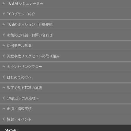
TCB AI シミュレーター
TCBブランド紹介
TCBのミッション・行動規範
術後のご相談・お問い合わせ
症例モデル募集
死亡事故リスクゼロへの取り組み
カウンセリングフロー
はじめての方へ
数字で見るTCBの施術
19歳以下の患者様へ
出演・掲載実績
協賛・イベント
その他