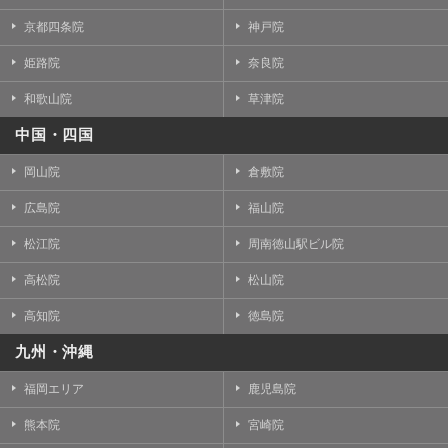
京都四条院
神戸院
姫路院
奈良院
和歌山院
草津院
中国・四国
岡山院
倉敷院
広島院
福山院
松江院
周南徳山駅ビル院
高松院
松山院
高知院
徳島院
九州・沖縄
福岡エリア
鹿児島院
熊本院
宮崎院