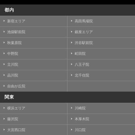
都内
新宿エリア
高田馬場院
池袋駅前院
銀座エリア
秋葉原院
渋谷駅前院
中野院
町田院
立川院
八王子院
品川院
北千住院
自由が丘院
関東
横浜エリア
川崎院
藤沢院
本厚木院
大宮西口院
川口院