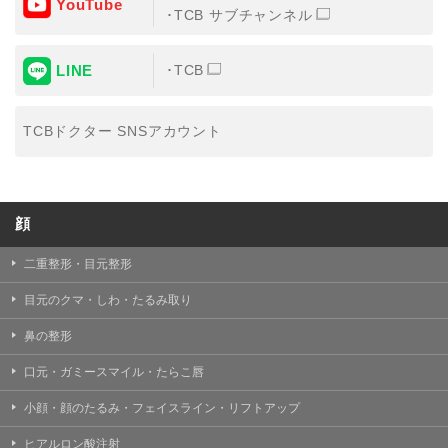
YouTube
③共同利用する者の利用目的
TCB サブチャンネル
【利用目的】の達成のため
LINE
TCB
【外部委託について】
TCBグループは、【利用目的】の達成に必要な範囲内に
おいて、取得情報の取扱いの全部または一部を外部の業
TCBドクター SNSアカウント
務委託先に委託することがあります。取得情報の取り扱
いを委託する場合、委託先との間で、個人情報の保護に
関する取り決めを行い、契約にあたっては取得情報が適
正に管理されるよう確保します。
顔
【第三者提供について】
TCBグループは、個人情報保護法その他の法令により認
められる場合を除き、患者様の同意なしに、取得情報を
二重整形・目元整形
委託先以外の第三者に開示・提供することはありませ
ん。
目元のクマ・しわ・たるみ取り
【個人情報の開示・訂正・利用停止について】
鼻の整形
TCBグループは、本人の申し出により個人情報に関する
開示、訂正、更新、削除、利用停止その他お問い合わせ
口元・ガミースマイル・たらこ唇
について、これを適切に対応します。
小顔・顔のたるみ・フェイスライン・リフトアップ
問合せ先：
個人情報お問合せフォーム
ヒアルロン酸注射