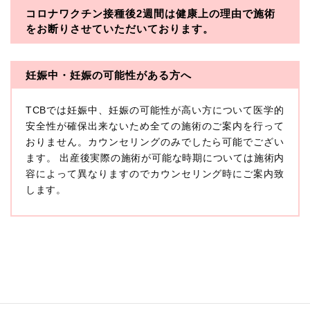
コロナワクチン接種後2週間は
健康上の理由で施術
・一般社団法人メディカルアライアンス
をお断りさせていただいております。
・医療法人社団メディカルフロンティア
・医療法人社団創彩会
妊娠中・妊娠の可能性がある方へ
【定義】
TCBでは妊娠中、妊娠の可能性が高い方について医学的
本プライバシーポリシーにおいて「個人情報」とは、生
存する個人に関する情報であって、当該情報に含まれる
安全性が確保出来ないため全ての施術のご案内を行って
氏名、生年月日その他の記述等により特定の個人を識別
おりません。カウンセリングのみでしたら可能でござい
できるもの又は個人識別符号（個人情報保護委員会の政
ます。 出産後実際の施術が可能な時期については施術内
令に準じます。）が含まれるものをいいます。
収集した患者様に関する情報には、単独のままでは特定
容によって異なりますのでカウンセリング時にご案内致
の個人を識別できない情報もありますが、他の情報と組
します。
み合わせることにより特定の個人を識別できる場合、か
かる情報は「個人関連情報」として「個人情報」と同様
に扱うものとします。
【取得する情報】
TCBグループが【利用目的】に定める目的を達成するた
めに取得する情報には、次のものが含まれます（以下①
ないし③を併せて「取得情報」といいます。）。
①TCBグループが患者様から取得する情報