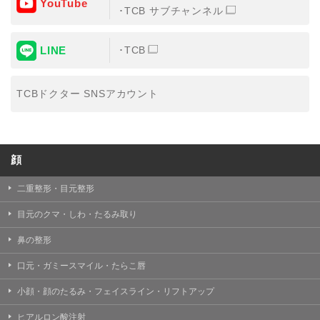
YouTube
③共同利用する者の利用目的
TCB サブチャンネル
【利用目的】の達成のため
LINE
TCB
【外部委託について】
TCBグループは、【利用目的】の達成に必要な範囲内に
おいて、取得情報の取扱いの全部または一部を外部の業
TCBドクター SNSアカウント
務委託先に委託することがあります。取得情報の取り扱
いを委託する場合、委託先との間で、個人情報の保護に
関する取り決めを行い、契約にあたっては取得情報が適
正に管理されるよう確保します。
顔
【第三者提供について】
TCBグループは、個人情報保護法その他の法令により認
められる場合を除き、患者様の同意なしに、取得情報を
二重整形・目元整形
委託先以外の第三者に開示・提供することはありませ
ん。
目元のクマ・しわ・たるみ取り
【個人情報の開示・訂正・利用停止について】
鼻の整形
TCBグループは、本人の申し出により個人情報に関する
開示、訂正、更新、削除、利用停止その他お問い合わせ
口元・ガミースマイル・たらこ唇
について、これを適切に対応します。
小顔・顔のたるみ・フェイスライン・リフトアップ
問合せ先：
個人情報お問合せフォーム
ヒアルロン酸注射