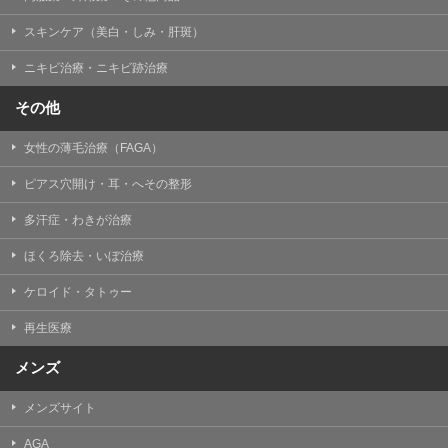
掲載したときをもって効力を生じるものとします。
スキンケア（美白・しみ・肝斑）
ニキビ治療・ニキビ跡治療
その他
女性の薄毛治療（FAGA）
ピアス穴開け・耳・へその整形
多汗症・わきが治療
ほくろ除去・いぼ治療
ケロイド・タトゥー
再生医療
メンズ
メンズサイト
AGA