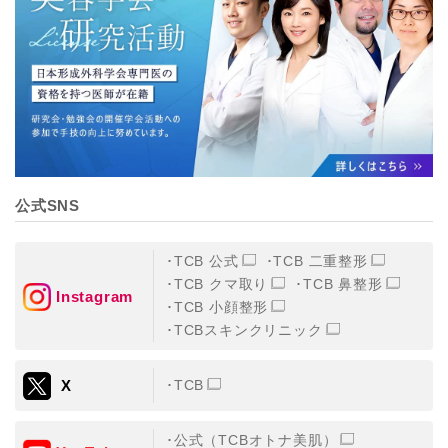
【個人情報の管理体制について】
TCBグループは、取り扱う個人情報を、厳正な管理の下
に蓄積・保管し、当該個人情報への不正アクセス・紛
失・破壊・改ざんおよび漏洩等を防止するため、必要か
つ適切な組織的・人的・物理的・技術的防御措置を講じ
ます。
【個人情報の共同利用について】
TCBグループは、【利用目的】達成に必要な範囲で、取
得情報を共同して利用することがあります。
なお、共同利用にあたっては、一般社団法人メディカル
アライアンスが個人情報の管理について責任を有しま
公式SNS
す。
東京都港区西新橋3-25-33 フロンティア御成門7F
一般社団法人メディカルアライアンス
TCB 公式
TCB 二重整形
代表電話番号03-6459-0169
TCB クマ取り
TCB 鼻整形
Instagram
TCB 小顔整形
①共同して利用される情報
TCBスキンクリニック
【取得する情報】に規定されている取得情報
X
TCB
②共同して利用する者の範囲
【基本理念】に規定するTCBグループ
公式（TCBオトナ美肌）