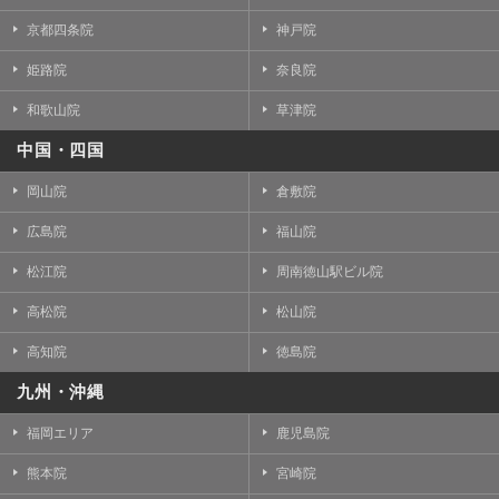
京都四条院
神戸院
姫路院
奈良院
和歌山院
草津院
中国・四国
岡山院
倉敷院
広島院
福山院
松江院
周南徳山駅ビル院
高松院
松山院
高知院
徳島院
九州・沖縄
福岡エリア
鹿児島院
熊本院
宮崎院