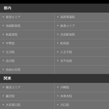
都内
新宿エリア
高田馬場院
池袋駅前院
銀座エリア
秋葉原院
渋谷駅前院
中野院
町田院
立川院
八王子院
品川院
北千住院
自由が丘院
関東
横浜エリア
川崎院
藤沢院
本厚木院
大宮西口院
川口院