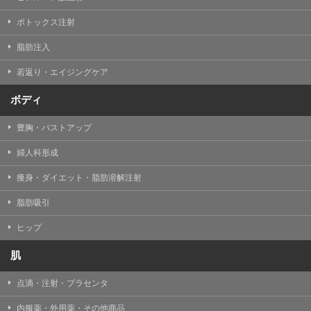
【Cookie(クッキー)について】
Cookieは、一般的にインターネット閲覧を行う際、又は
ボトックス注射
WEBサービスを利用する際に、閲覧者のデバイス内にそ
の閲覧情報を記憶させておく機能です。
脂肪注入
TCBグループでは、Cookie及び類似技術を使用して収集
した情報を利用することにより、WEBサイトの利用状況
若返り・エイジングケア
を分析し、パフォーマンス改善や、WEBサイトを通じて
提供するサービスの向上・改善のため、Cookieを使用す
ることがあります。ご使用のブラウザによりCookieを無
ボディ
効とすることが可能です。ただし、Cookieを無効にした
場合、WEBサイト上のサービスの全部または一部のペー
豊胸・バストアップ
ジが正しく表示されなくなる場合がありますのでご留意
ください。
婦人科形成
【アクセスログについて】
痩身・ダイエット・脂肪溶解注射
TCBグループが運営するWEBサイトでは、アクセスログ
として患者様の履歴情報をサーバ上に記録しています。
脂肪吸引
アクセスログはWEBサイトの保守管理や利用状況に関す
る統計分析のために使用されます。それ以外の目的で使
用されることはありません。
ヒップ
【プライバシーポリシーの改定について】
肌
本プライバシーポリシーの内容は、法令変更への対応や
事業上の必要性等に応じて、改定される場合がありま
点滴・注射・プラセンタ
す。
変更後のプライバシーポリシーについては、当サイトに
内服薬・外用薬・その他商品