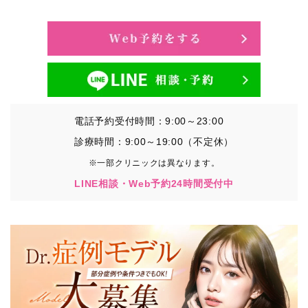
・氏名、生年月日、メールアドレス、電話番号
・その他、特定の個人を識別することができる情報
②TCBグループが各種サービスの利用に関連して取得す
る情報
・患者様がご利用になった各種サービスの内容、ご利用
日時、閲覧履歴等に関連する情報
電話予約受付時間：9:00～23:00
（これには、Cookie情報、アクセスログ等の利用状況に
関する情報を含みます。）
診療時間：9:00～19:00（不定休）
※一部クリニックは異なります。
③TCBグループが第三者から間接的に収集する情報
LINE相談・Web予約24時間受付中
患者様の同意を得た上で、以下の情報をパブリックDMP
事業者およびアフィリエイトサービスプロバイダ等の第
三者から取得し、TCBグループが既に有している患者様
の個人情報と紐づける場合があります。
・患者様の閲覧履歴、端末等の情報
【利用目的】
TCBグループは取得情報を以下の目的で利用いたしま
す。