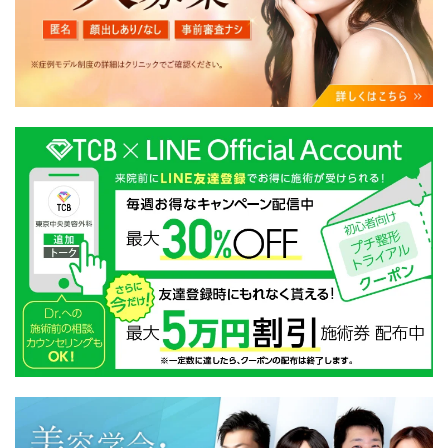
・クリニックの来院予約、医療サービスの提供、医療関
連商品の販売、アフターケア対応、これらに付随する諸
対応等のサービス提供のため
・医療サービスの提供に関する他の医療機関、検査機関
及び研究機関との連携のため
・サービス向上を目的とした医療サービス・販売する医
療関連商品に関する患者様へのアンケートの送受信及び
これに付随する諸対応のため
・Cookie等の技術を用いたアクセス履歴、閲覧記録等に
関する情報の収集、分析
・閲覧記録等から趣味・嗜好を分析した情報を使用して
の広告に利用するため
・お問い合わせ又はご意見の内容確認及びその対応のた
め
・患者様のサービス利用状況の分析及び症例研究のため
・広告、宣伝、マーケティングのため