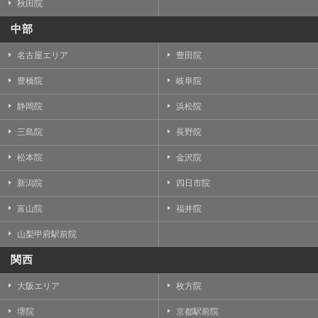
秋田院
中部
名古屋エリア
豊田院
豊橋院
岐阜院
静岡院
浜松院
三島院
長野院
松本院
金沢院
新潟院
四日市院
富山院
福井院
山梨甲府駅前院
関西
大阪エリア
枚方院
堺院
京都駅前院