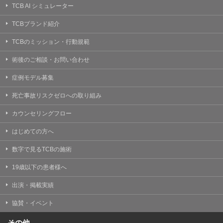
TCB AI シミュレーター
TCBブランド紹介
TCBのミッション・行動規範
術後のご相談・お問い合わせ
症例モデル募集
死亡事故リスクゼロへの取り組み
カウンセリングフロー
はじめての方へ
数字で見るTCBの施術
19歳以下の患者様へ
出演・掲載実績
協賛・イベント
その他