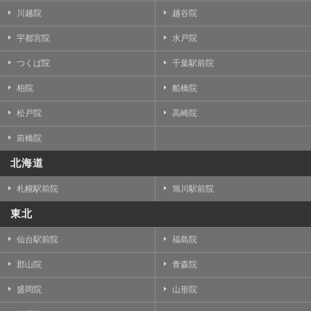
川越院
越谷院
宇都宮院
水戸院
つくば院
千葉駅前院
柏院
船橋院
松戸院
高崎院
前橋院
北海道
札幌駅前院
旭川駅前院
東北
仙台駅前院
福島院
郡山院
青森院
盛岡院
山形院