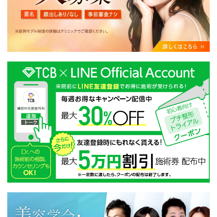
・クリニックの来院予約、医療サービスの提供、医療関
連商品の販売、アフターケア対応、これらに付随する諸
対応等のサービス提供のため
・医療サービスの提供に関する他の医療機関、検査機関
及び研究機関との連携のため
・サービス向上を目的とした医療サービス・販売する医
療関連商品に関する患者様へのアンケートの送受信及び
これに付随する諸対応のため
・Cookie等の技術を用いたアクセス履歴、閲覧記録等に
関する情報の収集、分析
・閲覧記録等から趣味・嗜好を分析した情報を使用して
の広告に利用するため
・お問い合わせ又はご意見の内容確認及びその対応のた
め
・患者様のサービス利用状況の分析及び症例研究のため
・広告、宣伝、マーケティングのため