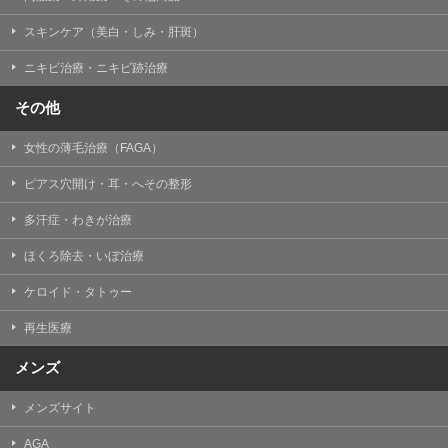
掲載したときをもって効力を生じるものとします。
スキンケア（美白・しみ・肝斑）
ニキビ治療・ニキビ跡治療
その他
女性の薄毛治療（FAGA）
ピアス穴開け・耳・へその整形
多汗症・わきが治療
ほくろ除去・いぼ治療
ケロイド・タトゥー
再生医療
メンズ
メンズサイト
AGA