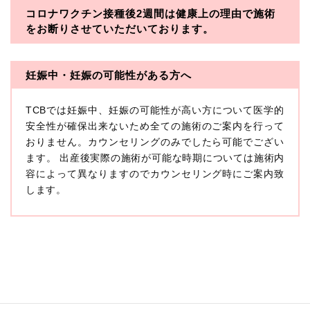
コロナワクチン接種後2週間は
健康上の理由で施術
・一般社団法人メディカルアライアンス
をお断りさせていただいております。
・医療法人社団メディカルフロンティア
・医療法人社団創彩会
妊娠中・妊娠の可能性がある方へ
【定義】
TCBでは妊娠中、妊娠の可能性が高い方について医学的
本プライバシーポリシーにおいて「個人情報」とは、生
存する個人に関する情報であって、当該情報に含まれる
安全性が確保出来ないため全ての施術のご案内を行って
氏名、生年月日その他の記述等により特定の個人を識別
おりません。カウンセリングのみでしたら可能でござい
できるもの又は個人識別符号（個人情報保護委員会の政
ます。 出産後実際の施術が可能な時期については施術内
令に準じます。）が含まれるものをいいます。
収集した患者様に関する情報には、単独のままでは特定
容によって異なりますのでカウンセリング時にご案内致
の個人を識別できない情報もありますが、他の情報と組
します。
み合わせることにより特定の個人を識別できる場合、か
かる情報は「個人関連情報」として「個人情報」と同様
に扱うものとします。
【取得する情報】
TCBグループが【利用目的】に定める目的を達成するた
めに取得する情報には、次のものが含まれます（以下①
ないし③を併せて「取得情報」といいます。）。
①TCBグループが患者様から取得する情報