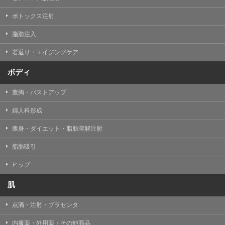
【Cookie(クッキー)について】
Cookieは、一般的にインターネット閲覧を行う際、又は
ボトックス注射
WEBサービスを利用する際に、閲覧者のデバイス内にそ
の閲覧情報を記憶させておく機能です。
脂肪注入
TCBグループでは、Cookie及び類似技術を使用して収集
した情報を利用することにより、WEBサイトの利用状況
若返り・エイジングケア
を分析し、パフォーマンス改善や、WEBサイトを通じて
提供するサービスの向上・改善のため、Cookieを使用す
ることがあります。ご使用のブラウザによりCookieを無
ボディ
効とすることが可能です。ただし、Cookieを無効にした
場合、WEBサイト上のサービスの全部または一部のペー
豊胸・バストアップ
ジが正しく表示されなくなる場合がありますのでご留意
ください。
婦人科形成
【アクセスログについて】
痩身・ダイエット・脂肪溶解注射
TCBグループが運営するWEBサイトでは、アクセスログ
として患者様の履歴情報をサーバ上に記録しています。
脂肪吸引
アクセスログはWEBサイトの保守管理や利用状況に関す
る統計分析のために使用されます。それ以外の目的で使
用されることはありません。
ヒップ
【プライバシーポリシーの改定について】
肌
本プライバシーポリシーの内容は、法令変更への対応や
事業上の必要性等に応じて、改定される場合がありま
点滴・注射・プラセンタ
す。
変更後のプライバシーポリシーについては、当サイトに
内服薬・外用薬・その他商品