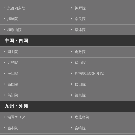
京都四条院
神戸院
姫路院
奈良院
和歌山院
草津院
中国・四国
岡山院
倉敷院
広島院
福山院
松江院
周南徳山駅ビル院
高松院
松山院
高知院
徳島院
九州・沖縄
福岡エリア
鹿児島院
熊本院
宮崎院