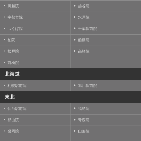
川越院
越谷院
宇都宮院
水戸院
つくば院
千葉駅前院
柏院
船橋院
松戸院
高崎院
前橋院
北海道
札幌駅前院
旭川駅前院
東北
仙台駅前院
福島院
郡山院
青森院
盛岡院
山形院