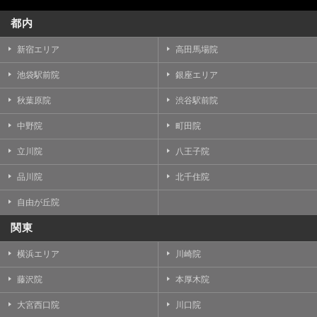
都内
新宿エリア
高田馬場院
池袋駅前院
銀座エリア
秋葉原院
渋谷駅前院
中野院
町田院
立川院
八王子院
品川院
北千住院
自由が丘院
関東
横浜エリア
川崎院
藤沢院
本厚木院
大宮西口院
川口院