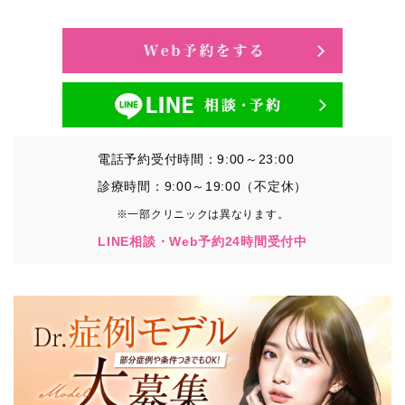
・氏名、生年月日、メールアドレス、電話番号
・その他、特定の個人を識別することができる情報
②TCBグループが各種サービスの利用に関連して取得す
る情報
・患者様がご利用になった各種サービスの内容、ご利用
日時、閲覧履歴等に関連する情報
電話予約受付時間：9:00～23:00
（これには、Cookie情報、アクセスログ等の利用状況に
関する情報を含みます。）
診療時間：9:00～19:00（不定休）
※一部クリニックは異なります。
③TCBグループが第三者から間接的に収集する情報
LINE相談・Web予約24時間受付中
患者様の同意を得た上で、以下の情報をパブリックDMP
事業者およびアフィリエイトサービスプロバイダ等の第
三者から取得し、TCBグループが既に有している患者様
の個人情報と紐づける場合があります。
・患者様の閲覧履歴、端末等の情報
【利用目的】
TCBグループは取得情報を以下の目的で利用いたしま
す。