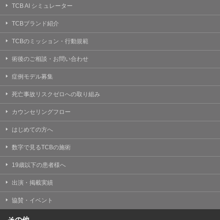
TCB AI シミュレーター
TCBブランド紹介
TCBのミッション・行動規範
術後のご相談・お問い合わせ
症例モデル募集
死亡事故リスクゼロへの取り組み
カウンセリングフロー
はじめての方へ
数字で見るTCBの施術
19歳以下の患者様へ
出演・掲載実績
協賛・イベント
その他