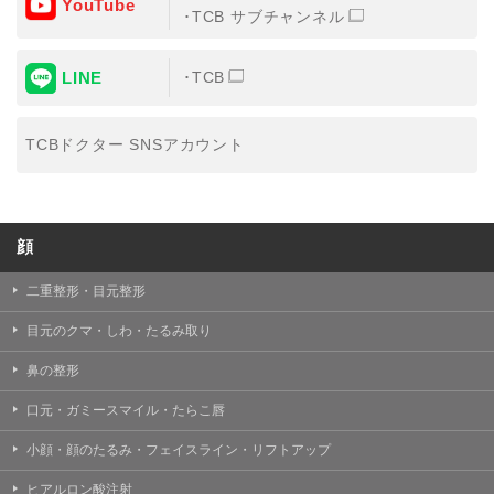
YouTube
③共同利用する者の利用目的
TCB サブチャンネル
【利用目的】の達成のため
LINE
TCB
【外部委託について】
TCBグループは、【利用目的】の達成に必要な範囲内に
おいて、取得情報の取扱いの全部または一部を外部の業
TCBドクター SNSアカウント
務委託先に委託することがあります。取得情報の取り扱
いを委託する場合、委託先との間で、個人情報の保護に
関する取り決めを行い、契約にあたっては取得情報が適
正に管理されるよう確保します。
顔
【第三者提供について】
TCBグループは、個人情報保護法その他の法令により認
められる場合を除き、患者様の同意なしに、取得情報を
二重整形・目元整形
委託先以外の第三者に開示・提供することはありませ
ん。
目元のクマ・しわ・たるみ取り
【個人情報の開示・訂正・利用停止について】
鼻の整形
TCBグループは、本人の申し出により個人情報に関する
開示、訂正、更新、削除、利用停止その他お問い合わせ
口元・ガミースマイル・たらこ唇
について、これを適切に対応します。
小顔・顔のたるみ・フェイスライン・リフトアップ
問合せ先：
個人情報お問合せフォーム
ヒアルロン酸注射