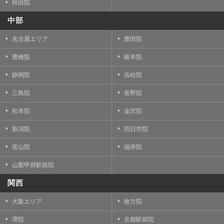
秋田院
中部
名古屋エリア
豊田院
豊橋院
岐阜院
静岡院
浜松院
三島院
長野院
松本院
金沢院
新潟院
四日市院
富山院
福井院
山梨甲府駅前院
関西
大阪エリア
枚方院
堺院
京都駅前院