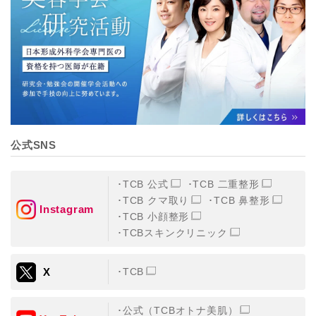
【個人情報の管理体制について】
TCBグループは、取り扱う個人情報を、厳正な管理の下
に蓄積・保管し、当該個人情報への不正アクセス・紛
失・破壊・改ざんおよび漏洩等を防止するため、必要か
つ適切な組織的・人的・物理的・技術的防御措置を講じ
ます。
【個人情報の共同利用について】
TCBグループは、【利用目的】達成に必要な範囲で、取
得情報を共同して利用することがあります。
なお、共同利用にあたっては、一般社団法人メディカル
アライアンスが個人情報の管理について責任を有しま
公式SNS
す。
東京都港区西新橋3-25-33 フロンティア御成門7F
一般社団法人メディカルアライアンス
TCB 公式
TCB 二重整形
代表電話番号03-6459-0169
TCB クマ取り
TCB 鼻整形
Instagram
TCB 小顔整形
①共同して利用される情報
TCBスキンクリニック
【取得する情報】に規定されている取得情報
X
TCB
②共同して利用する者の範囲
【基本理念】に規定するTCBグループ
公式（TCBオトナ美肌）