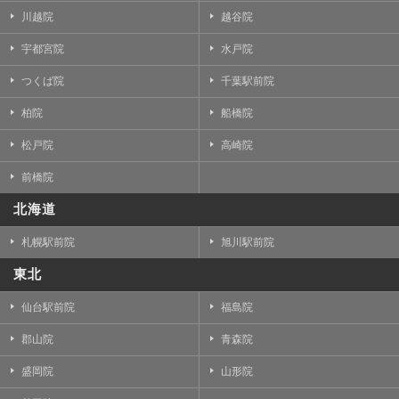
川越院
越谷院
宇都宮院
水戸院
つくば院
千葉駅前院
柏院
船橋院
松戸院
高崎院
前橋院
北海道
札幌駅前院
旭川駅前院
東北
仙台駅前院
福島院
郡山院
青森院
盛岡院
山形院