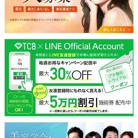
・クリニックの来院予約、医療サービスの提供、医療関
連商品の販売、アフターケア対応、これらに付随する諸
対応等のサービス提供のため
・医療サービスの提供に関する他の医療機関、検査機関
及び研究機関との連携のため
・サービス向上を目的とした医療サービス・販売する医
療関連商品に関する患者様へのアンケートの送受信及び
これに付随する諸対応のため
・Cookie等の技術を用いたアクセス履歴、閲覧記録等に
関する情報の収集、分析
・閲覧記録等から趣味・嗜好を分析した情報を使用して
の広告に利用するため
・お問い合わせ又はご意見の内容確認及びその対応のた
め
・患者様のサービス利用状況の分析及び症例研究のため
・広告、宣伝、マーケティングのため