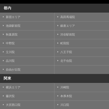
都内
新宿エリア
高田馬場院
池袋駅前院
銀座エリア
秋葉原院
渋谷駅前院
中野院
町田院
立川院
八王子院
品川院
北千住院
自由が丘院
関東
横浜エリア
川崎院
藤沢院
本厚木院
大宮西口院
川口院