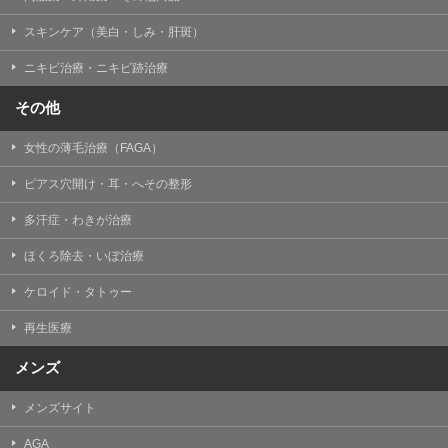
掲載したときをもって効力を生じるものとします。
スキンケア（美白・しみ・肝斑）
ニキビ治療・ニキビ跡治療
その他
女性の薄毛治療（FAGA）
ピアス穴開け・耳・へその整形
多汗症・わきが治療
ほくろ除去・いぼ治療
ケロイド・タトゥー
再生医療
メンズ
メンズサイト
AGA