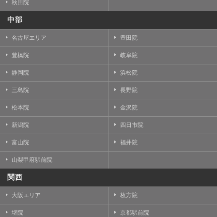
秋田院
中部
名古屋エリア
豊田院
豊橋院
岐阜院
静岡院
浜松院
三島院
長野院
松本院
金沢院
新潟院
四日市院
富山院
福井院
山梨甲府駅前院
関西
大阪エリア
枚方院
堺院
京都駅前院