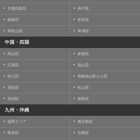
京都四条院
神戸院
姫路院
奈良院
和歌山院
草津院
中国・四国
岡山院
倉敷院
広島院
福山院
松江院
周南徳山駅ビル院
高松院
松山院
高知院
徳島院
九州・沖縄
福岡エリア
鹿児島院
熊本院
宮崎院