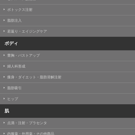
【Cookie(クッキー)について】
Cookieは、一般的にインターネット閲覧を行う際、又は
ボトックス注射
WEBサービスを利用する際に、閲覧者のデバイス内にそ
の閲覧情報を記憶させておく機能です。
脂肪注入
TCBグループでは、Cookie及び類似技術を使用して収集
した情報を利用することにより、WEBサイトの利用状況
若返り・エイジングケア
を分析し、パフォーマンス改善や、WEBサイトを通じて
提供するサービスの向上・改善のため、Cookieを使用す
ることがあります。ご使用のブラウザによりCookieを無
ボディ
効とすることが可能です。ただし、Cookieを無効にした
場合、WEBサイト上のサービスの全部または一部のペー
豊胸・バストアップ
ジが正しく表示されなくなる場合がありますのでご留意
ください。
婦人科形成
【アクセスログについて】
痩身・ダイエット・脂肪溶解注射
TCBグループが運営するWEBサイトでは、アクセスログ
として患者様の履歴情報をサーバ上に記録しています。
脂肪吸引
アクセスログはWEBサイトの保守管理や利用状況に関す
る統計分析のために使用されます。それ以外の目的で使
用されることはありません。
ヒップ
【プライバシーポリシーの改定について】
肌
本プライバシーポリシーの内容は、法令変更への対応や
事業上の必要性等に応じて、改定される場合がありま
点滴・注射・プラセンタ
す。
変更後のプライバシーポリシーについては、当サイトに
内服薬・外用薬・その他商品