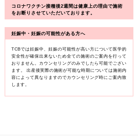
コロナワクチン接種後2週間は
健康上の理由で施術
・一般社団法人メディカルアライアンス
をお断りさせていただいております。
・医療法人社団メディカルフロンティア
・医療法人社団創彩会
妊娠中・妊娠の可能性がある方へ
【定義】
TCBでは妊娠中、妊娠の可能性が高い方について医学的
本プライバシーポリシーにおいて「個人情報」とは、生
存する個人に関する情報であって、当該情報に含まれる
安全性が確保出来ないため全ての施術のご案内を行って
氏名、生年月日その他の記述等により特定の個人を識別
おりません。カウンセリングのみでしたら可能でござい
できるもの又は個人識別符号（個人情報保護委員会の政
ます。 出産後実際の施術が可能な時期については施術内
令に準じます。）が含まれるものをいいます。
収集した患者様に関する情報には、単独のままでは特定
容によって異なりますのでカウンセリング時にご案内致
の個人を識別できない情報もありますが、他の情報と組
します。
み合わせることにより特定の個人を識別できる場合、か
かる情報は「個人関連情報」として「個人情報」と同様
に扱うものとします。
【取得する情報】
TCBグループが【利用目的】に定める目的を達成するた
めに取得する情報には、次のものが含まれます（以下①
ないし③を併せて「取得情報」といいます。）。
①TCBグループが患者様から取得する情報