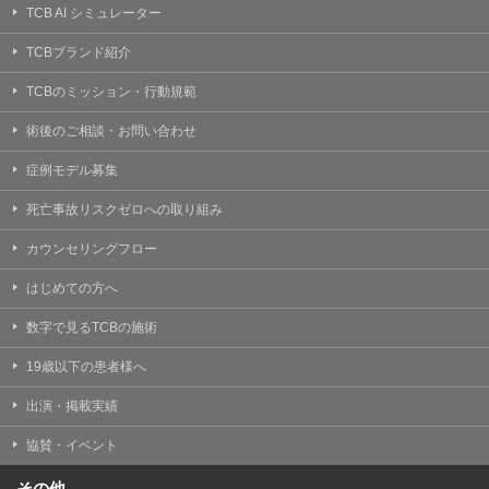
TCB AI シミュレーター
TCBブランド紹介
TCBのミッション・行動規範
術後のご相談・お問い合わせ
症例モデル募集
死亡事故リスクゼロへの取り組み
カウンセリングフロー
はじめての方へ
数字で見るTCBの施術
19歳以下の患者様へ
出演・掲載実績
協賛・イベント
その他