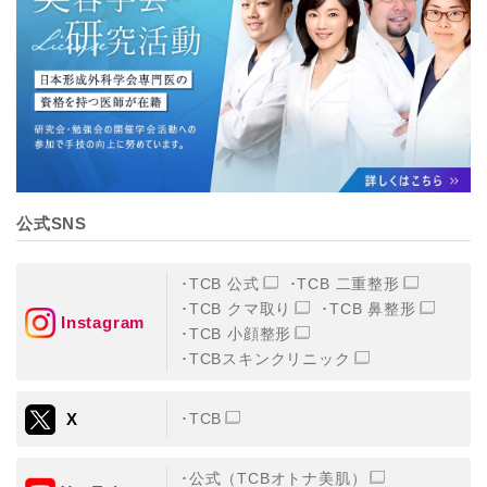
【個人情報の管理体制について】
TCBグループは、取り扱う個人情報を、厳正な管理の下
に蓄積・保管し、当該個人情報への不正アクセス・紛
失・破壊・改ざんおよび漏洩等を防止するため、必要か
つ適切な組織的・人的・物理的・技術的防御措置を講じ
ます。
【個人情報の共同利用について】
TCBグループは、【利用目的】達成に必要な範囲で、取
得情報を共同して利用することがあります。
なお、共同利用にあたっては、一般社団法人メディカル
アライアンスが個人情報の管理について責任を有しま
公式SNS
す。
東京都港区西新橋3-25-33 フロンティア御成門7F
一般社団法人メディカルアライアンス
TCB 公式
TCB 二重整形
代表電話番号03-6459-0169
TCB クマ取り
TCB 鼻整形
Instagram
TCB 小顔整形
①共同して利用される情報
TCBスキンクリニック
【取得する情報】に規定されている取得情報
X
TCB
②共同して利用する者の範囲
【基本理念】に規定するTCBグループ
公式（TCBオトナ美肌）