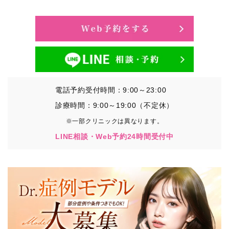
・氏名、生年月日、メールアドレス、電話番号
・その他、特定の個人を識別することができる情報
②TCBグループが各種サービスの利用に関連して取得す
る情報
・患者様がご利用になった各種サービスの内容、ご利用
日時、閲覧履歴等に関連する情報
電話予約受付時間：9:00～23:00
（これには、Cookie情報、アクセスログ等の利用状況に
関する情報を含みます。）
診療時間：9:00～19:00（不定休）
※一部クリニックは異なります。
③TCBグループが第三者から間接的に収集する情報
LINE相談・Web予約24時間受付中
患者様の同意を得た上で、以下の情報をパブリックDMP
事業者およびアフィリエイトサービスプロバイダ等の第
三者から取得し、TCBグループが既に有している患者様
の個人情報と紐づける場合があります。
・患者様の閲覧履歴、端末等の情報
【利用目的】
TCBグループは取得情報を以下の目的で利用いたしま
す。