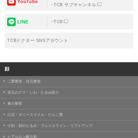
YouTube
③共同利用する者の利用目的
TCB サブチャンネル
【利用目的】の達成のため
LINE
TCB
【外部委託について】
TCBグループは、【利用目的】の達成に必要な範囲内に
おいて、取得情報の取扱いの全部または一部を外部の業
TCBドクター SNSアカウント
務委託先に委託することがあります。取得情報の取り扱
いを委託する場合、委託先との間で、個人情報の保護に
関する取り決めを行い、契約にあたっては取得情報が適
正に管理されるよう確保します。
顔
【第三者提供について】
TCBグループは、個人情報保護法その他の法令により認
められる場合を除き、患者様の同意なしに、取得情報を
二重整形・目元整形
委託先以外の第三者に開示・提供することはありませ
ん。
目元のクマ・しわ・たるみ取り
【個人情報の開示・訂正・利用停止について】
鼻の整形
TCBグループは、本人の申し出により個人情報に関する
開示、訂正、更新、削除、利用停止その他お問い合わせ
口元・ガミースマイル・たらこ唇
について、これを適切に対応します。
小顔・顔のたるみ・フェイスライン・リフトアップ
問合せ先：
個人情報お問合せフォーム
ヒアルロン酸注射