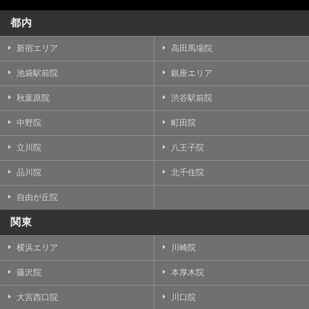
都内
新宿エリア
高田馬場院
池袋駅前院
銀座エリア
秋葉原院
渋谷駅前院
中野院
町田院
立川院
八王子院
品川院
北千住院
自由が丘院
関東
横浜エリア
川崎院
藤沢院
本厚木院
大宮西口院
川口院