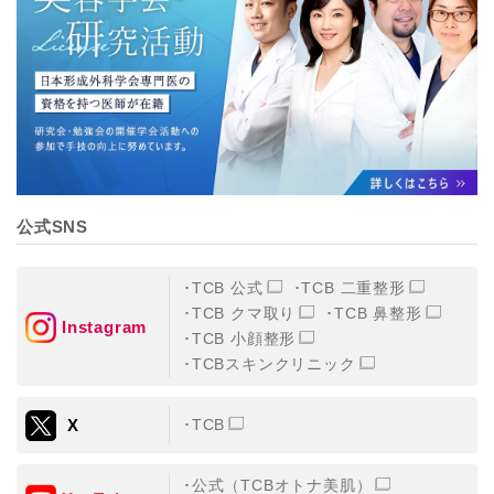
【個人情報の管理体制について】
TCBグループは、取り扱う個人情報を、厳正な管理の下
に蓄積・保管し、当該個人情報への不正アクセス・紛
失・破壊・改ざんおよび漏洩等を防止するため、必要か
つ適切な組織的・人的・物理的・技術的防御措置を講じ
ます。
【個人情報の共同利用について】
TCBグループは、【利用目的】達成に必要な範囲で、取
得情報を共同して利用することがあります。
なお、共同利用にあたっては、一般社団法人メディカル
アライアンスが個人情報の管理について責任を有しま
公式SNS
す。
東京都港区西新橋3-25-33 フロンティア御成門7F
一般社団法人メディカルアライアンス
TCB 公式
TCB 二重整形
代表電話番号03-6459-0169
TCB クマ取り
TCB 鼻整形
Instagram
TCB 小顔整形
①共同して利用される情報
TCBスキンクリニック
【取得する情報】に規定されている取得情報
X
TCB
②共同して利用する者の範囲
【基本理念】に規定するTCBグループ
公式（TCBオトナ美肌）