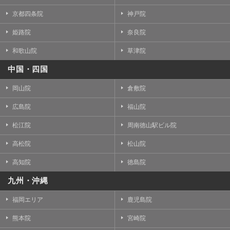
京都四条院
神戸院
姫路院
奈良院
和歌山院
草津院
中国・四国
岡山院
倉敷院
広島院
福山院
松江院
周南徳山駅ビル院
高松院
松山院
高知院
徳島院
九州・沖縄
福岡エリア
鹿児島院
熊本院
宮崎院