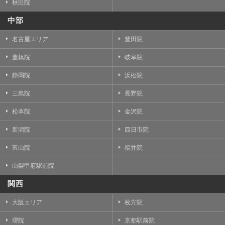
秋田院
中部
名古屋エリア
豊田院
豊橋院
岐阜院
静岡院
浜松院
三島院
長野院
松本院
金沢院
新潟院
四日市院
富山院
福井院
山梨甲府駅前院
関西
大阪エリア
枚方院
堺院
京都駅前院