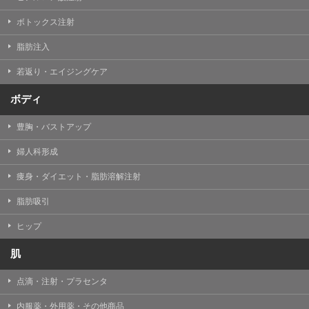
【Cookie(クッキー)について】
Cookieは、一般的にインターネット閲覧を行う際、又は
ボトックス注射
WEBサービスを利用する際に、閲覧者のデバイス内にそ
の閲覧情報を記憶させておく機能です。
脂肪注入
TCBグループでは、Cookie及び類似技術を使用して収集
した情報を利用することにより、WEBサイトの利用状況
若返り・エイジングケア
を分析し、パフォーマンス改善や、WEBサイトを通じて
提供するサービスの向上・改善のため、Cookieを使用す
ることがあります。ご使用のブラウザによりCookieを無
ボディ
効とすることが可能です。ただし、Cookieを無効にした
場合、WEBサイト上のサービスの全部または一部のペー
豊胸・バストアップ
ジが正しく表示されなくなる場合がありますのでご留意
ください。
婦人科形成
【アクセスログについて】
痩身・ダイエット・脂肪溶解注射
TCBグループが運営するWEBサイトでは、アクセスログ
として患者様の履歴情報をサーバ上に記録しています。
脂肪吸引
アクセスログはWEBサイトの保守管理や利用状況に関す
る統計分析のために使用されます。それ以外の目的で使
用されることはありません。
ヒップ
【プライバシーポリシーの改定について】
肌
本プライバシーポリシーの内容は、法令変更への対応や
事業上の必要性等に応じて、改定される場合がありま
点滴・注射・プラセンタ
す。
変更後のプライバシーポリシーについては、当サイトに
内服薬・外用薬・その他商品