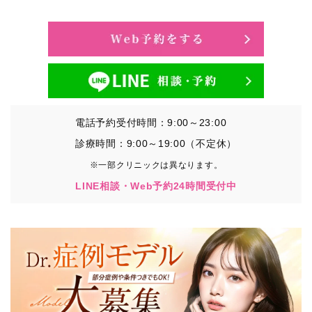
・氏名、生年月日、メールアドレス、電話番号
・その他、特定の個人を識別することができる情報
②TCBグループが各種サービスの利用に関連して取得す
る情報
・患者様がご利用になった各種サービスの内容、ご利用
日時、閲覧履歴等に関連する情報
電話予約受付時間：9:00～23:00
（これには、Cookie情報、アクセスログ等の利用状況に
関する情報を含みます。）
診療時間：9:00～19:00（不定休）
※一部クリニックは異なります。
③TCBグループが第三者から間接的に収集する情報
LINE相談・Web予約24時間受付中
患者様の同意を得た上で、以下の情報をパブリックDMP
事業者およびアフィリエイトサービスプロバイダ等の第
三者から取得し、TCBグループが既に有している患者様
の個人情報と紐づける場合があります。
・患者様の閲覧履歴、端末等の情報
【利用目的】
TCBグループは取得情報を以下の目的で利用いたしま
す。