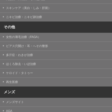
掲載したときをもって効力を生じるものとします。
スキンケア（美白・しみ・肝斑）
ニキビ治療・ニキビ跡治療
その他
女性の薄毛治療（FAGA）
ピアス穴開け・耳・へその整形
多汗症・わきが治療
ほくろ除去・いぼ治療
ケロイド・タトゥー
再生医療
メンズ
メンズサイト
AGA