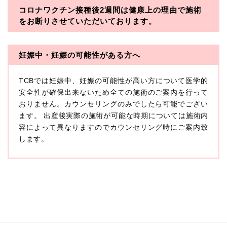
コロナワクチン接種後2週間は
健康上の理由で施術
・一般社団法人メディカルアライアンス
をお断りさせていただいております。
・医療法人社団メディカルフロンティア
・医療法人社団創彩会
妊娠中・妊娠の可能性がある方へ
【定義】
TCBでは妊娠中、妊娠の可能性が高い方について医学的
本プライバシーポリシーにおいて「個人情報」とは、生
存する個人に関する情報であって、当該情報に含まれる
安全性が確保出来ないため全ての施術のご案内を行って
氏名、生年月日その他の記述等により特定の個人を識別
おりません。カウンセリングのみでしたら可能でござい
できるもの又は個人識別符号（個人情報保護委員会の政
ます。 出産後実際の施術が可能な時期については施術内
令に準じます。）が含まれるものをいいます。
収集した患者様に関する情報には、単独のままでは特定
容によって異なりますのでカウンセリング時にご案内致
の個人を識別できない情報もありますが、他の情報と組
します。
み合わせることにより特定の個人を識別できる場合、か
かる情報は「個人関連情報」として「個人情報」と同様
に扱うものとします。
【取得する情報】
TCBグループが【利用目的】に定める目的を達成するた
めに取得する情報には、次のものが含まれます（以下①
ないし③を併せて「取得情報」といいます。）。
①TCBグループが患者様から取得する情報