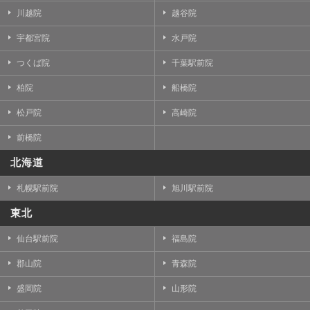
川越院
越谷院
宇都宮院
水戸院
つくば院
千葉駅前院
柏院
船橋院
松戸院
高崎院
前橋院
北海道
札幌駅前院
旭川駅前院
東北
仙台駅前院
福島院
郡山院
青森院
盛岡院
山形院