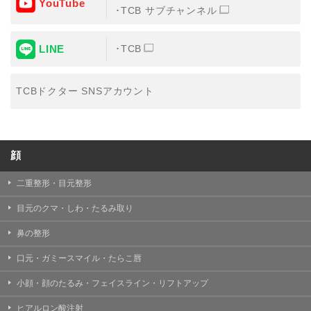
YouTube
③共同利用する者の利用目的
TCB サブチャンネル
【利用目的】の達成のため
LINE
TCB
【外部委託について】
TCBグループは、【利用目的】の達成に必要な範囲内に
おいて、取得情報の取扱いの全部または一部を外部の業
TCBドクター SNSアカウント
務委託先に委託することがあります。取得情報の取り扱
いを委託する場合、委託先との間で、個人情報の保護に
関する取り決めを行い、契約にあたっては取得情報が適
正に管理されるよう確保します。
顔
【第三者提供について】
TCBグループは、個人情報保護法その他の法令により認
められる場合を除き、患者様の同意なしに、取得情報を
二重整形・目元整形
委託先以外の第三者に開示・提供することはありませ
ん。
目元のクマ・しわ・たるみ取り
【個人情報の開示・訂正・利用停止について】
鼻の整形
TCBグループは、本人の申し出により個人情報に関する
開示、訂正、更新、削除、利用停止その他お問い合わせ
口元・ガミースマイル・たらこ唇
について、これを適切に対応します。
小顔・顔のたるみ・フェイスライン・リフトアップ
問合せ先：
個人情報お問合せフォーム
ヒアルロン酸注射