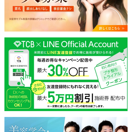
・クリニックの来院予約、医療サービスの提供、医療関
連商品の販売、アフターケア対応、これらに付随する諸
対応等のサービス提供のため
・医療サービスの提供に関する他の医療機関、検査機関
及び研究機関との連携のため
・サービス向上を目的とした医療サービス・販売する医
療関連商品に関する患者様へのアンケートの送受信及び
これに付随する諸対応のため
・Cookie等の技術を用いたアクセス履歴、閲覧記録等に
関する情報の収集、分析
・閲覧記録等から趣味・嗜好を分析した情報を使用して
の広告に利用するため
・お問い合わせ又はご意見の内容確認及びその対応のた
め
・患者様のサービス利用状況の分析及び症例研究のため
・広告、宣伝、マーケティングのため