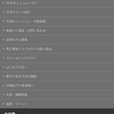
TCB AI シミュレーター
TCBブランド紹介
TCBのミッション・行動規範
術後のご相談・お問い合わせ
症例モデル募集
死亡事故リスクゼロへの取り組み
カウンセリングフロー
はじめての方へ
数字で見るTCBの施術
19歳以下の患者様へ
出演・掲載実績
協賛・イベント
その他