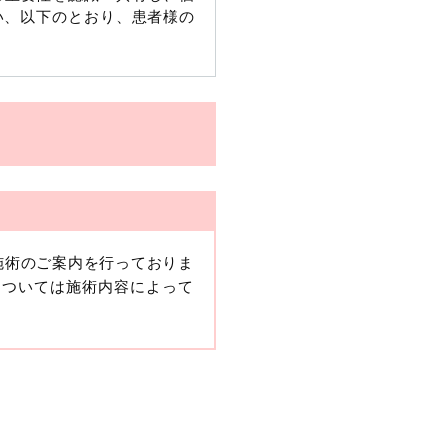
い、以下のとおり、患者様の
施術のご案内を行っておりま
、当該情報に含まれる氏名、
については施術内容によって
報保護委員会の政令に準じま
ますが、他の情報と組み合わ
人情報」と同様に扱うものと