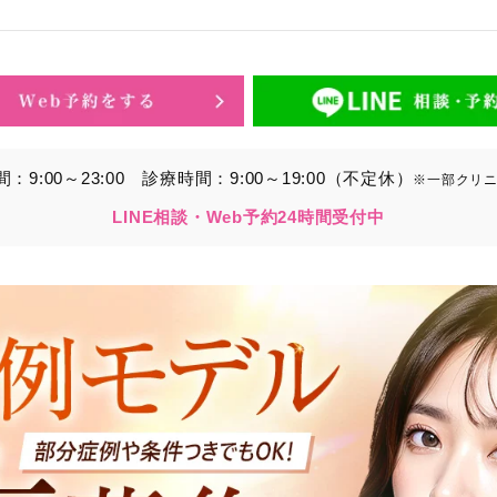
的】に定める目的を達成するために取得する情報には、次のもの
いいます。）。
ら取得する情報
アドレス、電話番号
9:00～23:00
診療時間：9:00～19:00（不定休）
※一部クリ
別することができる情報
LINE相談・Web予約24時間受付中
ービスの利用に関連して取得する情報
各種サービスの内容、ご利用日時、閲覧履歴等に関連する情報
報、アクセスログ等の利用状況に関する情報を含みます。）
から間接的に収集する情報
以下の情報をパブリックDMP事業者およびアフィリエイトサ
プが既に有している患者様の個人情報と紐づける場合があります
等の情報