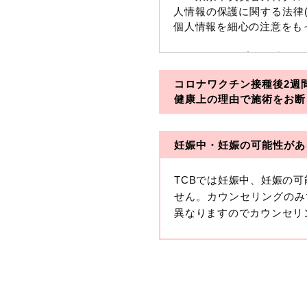
人情報の保護に関する法律
個人情報を細心の注意をも
※TCBグループとは以下
コロナワクチン接種後2週
・一般社団法人メディカル
健康上の理由で施術をお断
・医療法人社団メディカル
妊娠中・妊娠の可能性があ
・医療法人社団創彩会
【定義】
TCBでは妊娠中、妊娠の
本プライバシーポリシーに
せん。カウンセリングのみ
生年月日その他の記述等に
異なりますのでカウンセリ
す。）が含まれるものをい
収集した患者様に関する情
せることにより特定の個人
します。
【取得する情報】