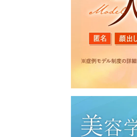
【利用目的】
TCBグループは取得情報
・クリニックの来院予約、
のサービス提供のため
・医療サービスの提供に関
・サービス向上を目的とし
付随する諸対応のため
・Cookie等の技術を用
・閲覧記録等から趣味・嗜
・お問い合わせ又はご意見
・患者様のサービス利用状