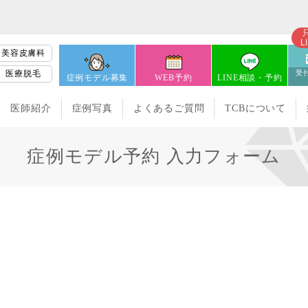
L
美容皮膚科
医療脱毛
受付
症例モデル募集
WEB予約
LINE相談・予約
医師紹介
症例写真
よくあるご質問
TCBについて
症例モデル予約 入力フォーム