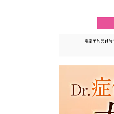
TCBグループが【利用目
③を併せて「取得情報」と
①TCBグループが患者様か
・氏名、生年月日、メール
電話予約受付時間：
・その他、特定の個人を識
②TCBグループが各種サ
・患者様がご利用になった
（これには、Cookie情
③TCBグループが第三者
患者様の同意を得た上で、
から取得し、TCBグルー
・患者様の閲覧履歴、端末