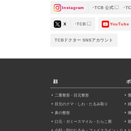
Instagram
TCB 公式
T
③共同利用する者の利用目
X
TCB
YouTube
【利用目的】の達成のため
【外部委託について】
TCBドクター SNSアカウント
TCBグループは、【利用
先に委託することがありま
めを行い、契約にあたって
【第三者提供について】
TCBグループは、個人情
顔
ボ
以外の第三者に開示・提供
二重整形・目元整形
【個人情報の開示・訂正・
TCBグループは、本人の
目元のクマ・しわ・たるみ取り
て、これを適切に対応しま
鼻の整形
口元・ガミースマイル・たらこ唇
問合せ先：
個人情報お問合
小顔・顔のたるみ・フェイスライン・リ