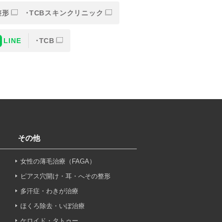
整形
TCBスキンクリニック
LINE
TCB
または一部を外部の業務委託
人情報の保護に関する取り決
意なしに、取得情報を委託先
その他
女性の薄毛治療（FAGA）
止その他お問い合わせについ
ピアス穴開け・耳・へその整形
多汗症・わきが治療
ほくろ除去・いぼ治療
ケロイド・タトゥー