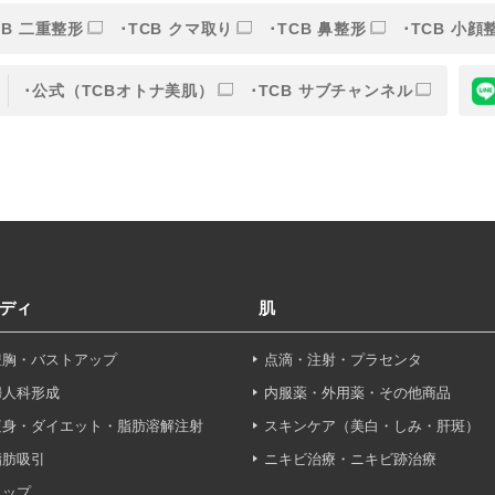
CB 二重整形
TCB クマ取り
TCB 鼻整形
TCB 小顔
的
公式（TCBオトナ美肌）
TCB サブチャンネル
目的】の達成に必要な範囲内において、取得情報の取扱いの全部
す。取得情報の取り扱いを委託する場合、委託先との間で、個
は取得情報が適正に管理されるよう確保します。
報保護法その他の法令により認められる場合を除き、患者様の同
ディ
肌
することはありません。
豊胸・バストアップ
点滴・注射・プラセンタ
利用停止について】
申し出により個人情報に関する開示、訂正、更新、削除、利用停
婦人科形成
内服薬・外用薬・その他商品
す。
痩身・ダイエット・脂肪溶解注射
スキンケア（美白・しみ・肝斑）
脂肪吸引
ニキビ治療・ニキビ跡治療
せフォーム
ヒップ