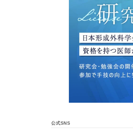
・広告、宣伝、マーケティ
【個人情報の管理体制につ
TCBグループは、取り扱
壊・改ざんおよび漏洩等を
【個人情報の共同利用につ
TCBグループは、【利用
なお、共同利用にあたって
東京都港区西新橋3-25-33
一般社団法人メディカルア
代表電話番号03-6459-0169
①共同して利用される情報
【取得する情報】に規定さ
②共同して利用する者の範
公式SNS
【基本理念】に規定するTC