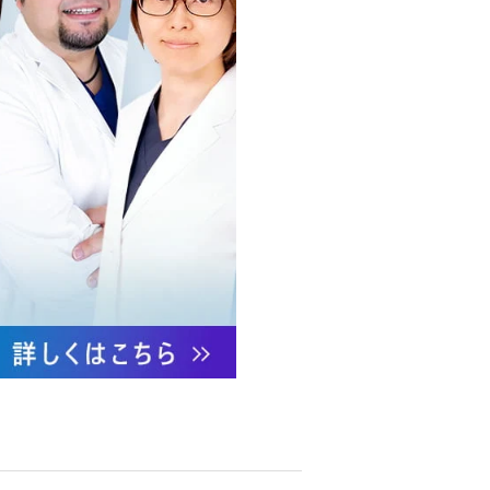
への不正アクセス・紛失・破
防御措置を講じます。
あります。
ついて責任を有します。