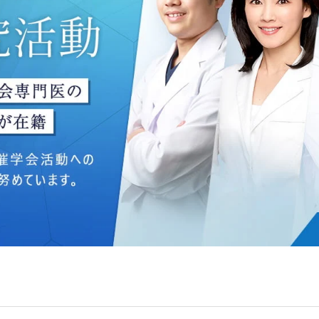
ングのため
いて】
う個人情報を、厳正な管理の下に蓄積・保管し、当該個人情報
防止するため、必要かつ適切な組織的・人的・物理的・技術的
いて】
目的】達成に必要な範囲で、取得情報を共同して利用することが
は、一般社団法人メディカルアライアンスが個人情報の管理に
 フロンティア御成門7F
ライアンス
れている取得情報
囲
Bグループ