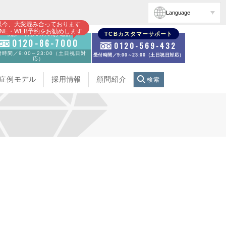
Language
只今、大変混み合っております
INE・WEB予約をお勧めします
初診・再診の方のお電話
TCBカスタマーサポート
0120-86-7000
0120-569-432
時間／9:00～23:00（土日祝日対
受付時間／9:00～23:00（土日祝日対応）
応）
症例モデル
採用情報
顧問紹介
検索