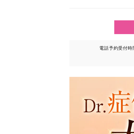
TCBグループが【利用目
③を併せて「取得情報」と
①TCBグループが患者様か
・氏名、生年月日、メール
電話予約受付時間：
・その他、特定の個人を識
②TCBグループが各種サ
・患者様がご利用になった
（これには、Cookie情
③TCBグループが第三者
患者様の同意を得た上で、
から取得し、TCBグルー
・患者様の閲覧履歴、端末