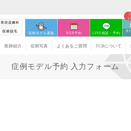
L
美容皮膚科
医療脱毛
受付
症例モデル募集
WEB予約
LINE相談・予約
医師紹介
症例写真
よくあるご質問
TCBについて
症例モデル予約 入力フォーム