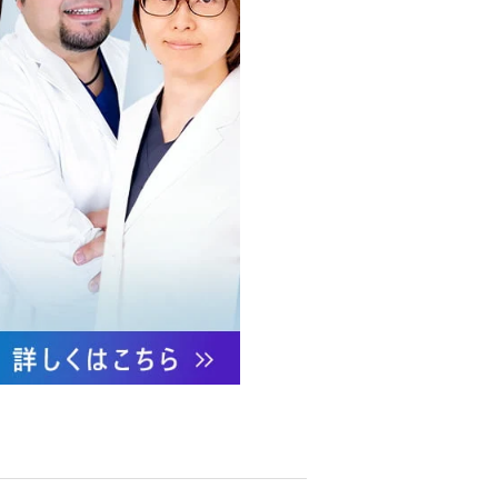
への不正アクセス・紛失・破
防御措置を講じます。
あります。
ついて責任を有します。