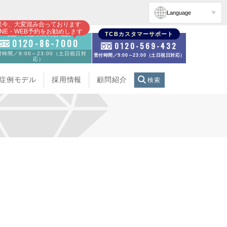
Language
只今、大変混み合っております
INE・WEB予約をお勧めします
初診・再診の方のお電話
TCBカスタマーサポート
0120-86-7000
0120-569-432
時間／9:00～23:00（土日祝日対
受付時間／9:00～23:00（土日祝日対応）
応）
症例モデル
採用情報
顧問紹介
検索