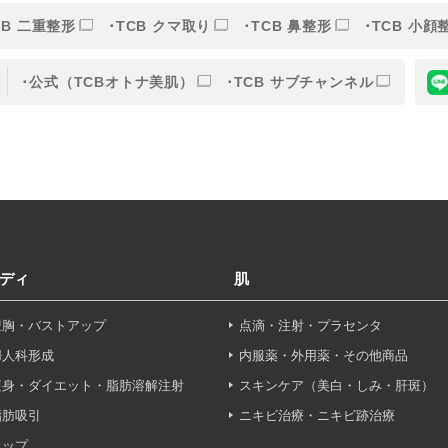
CB 二重整形
TCB クマ取り
TCB 鼻整形
TCB 小顔
的
公式（TCBオトナ美肌）
TCB サブチャンネル
目的】の達成に必要な範囲内において、取得情報の取扱いの全部
す。取得情報の取り扱いを委託する場合、委託先との間で、個
は取得情報が適正に管理されるよう確保します。
報保護法その他の法令により認められる場合を除き、患者様の同
ディ
肌
することはありません。
豊胸・バストアップ
点滴・注射・プラセンタ
利用停止について】
申し出により個人情報に関する開示、訂正、更新、削除、利用停
婦人科形成
内服薬・外用薬・その他商品
す。
痩身・ダイエット・脂肪溶解注射
スキンケア（美白・しみ・肝斑）
脂肪吸引
ニキビ治療・ニキビ跡治療
せフォーム
ヒップ