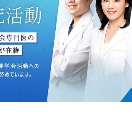
ングのため
いて】
う個人情報を、厳正な管理の下に蓄積・保管し、当該個人情報
防止するため、必要かつ適切な組織的・人的・物理的・技術的
いて】
目的】達成に必要な範囲で、取得情報を共同して利用することが
は、一般社団法人メディカルアライアンスが個人情報の管理に
 フロンティア御成門7F
ライアンス
れている取得情報
囲
Bグループ