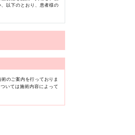
い、以下のとおり、患者様の
施術のご案内を行っておりま
、当該情報に含まれる氏名、
については施術内容によって
報保護委員会の政令に準じま
ますが、他の情報と組み合わ
人情報」と同様に扱うものと