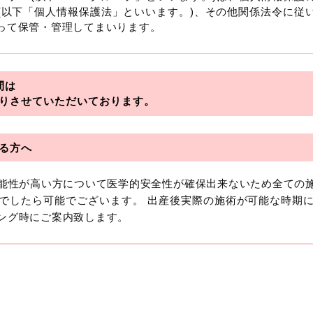
(以下「個人情報保護法」といいます。)、その他関係法令に従
って保管・管理してまいります。
を総称していいます。
間は
アライアンス
りさせていただいております。
フロンティア
る方へ
可能性が高い方について医学的安全性が確保出来ないため全ての
おいて「個人情報」とは、生存する個人に関する情報であって
でしたら可能でございます。 出産後実際の施術が可能な時期
より特定の個人を識別できるもの又は個人識別符号（個人情
ング時にご案内致します。
います。
報には、単独のままでは特定の個人を識別できない情報もあり
を識別できる場合、かかる情報は「個人関連情報」として「個