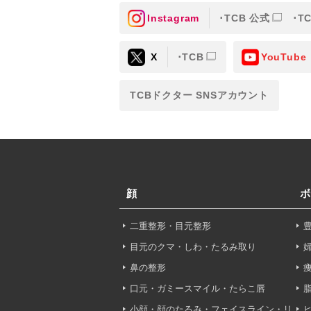
Instagram
TCB 公式
T
③共同利用する者の利用目
X
TCB
YouTube
【利用目的】の達成のため
【外部委託について】
TCBドクター SNSアカウント
TCBグループは、【利用
先に委託することがありま
めを行い、契約にあたって
【第三者提供について】
TCBグループは、個人情
顔
ボ
以外の第三者に開示・提供
二重整形・目元整形
【個人情報の開示・訂正・
TCBグループは、本人の
目元のクマ・しわ・たるみ取り
て、これを適切に対応しま
鼻の整形
口元・ガミースマイル・たらこ唇
問合せ先：
個人情報お問合
小顔・顔のたるみ・フェイスライン・リ