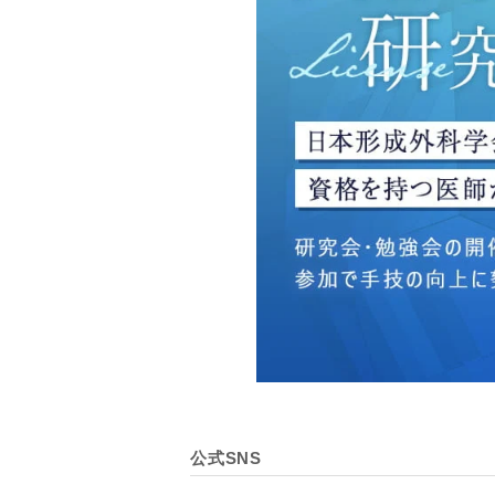
・広告、宣伝、マーケティ
【個人情報の管理体制につ
TCBグループは、取り扱
壊・改ざんおよび漏洩等を
【個人情報の共同利用につ
TCBグループは、【利用
なお、共同利用にあたって
東京都港区西新橋3-25-33
一般社団法人メディカルア
代表電話番号03-6459-0169
①共同して利用される情報
【取得する情報】に規定さ
②共同して利用する者の範
公式SNS
【基本理念】に規定するTC