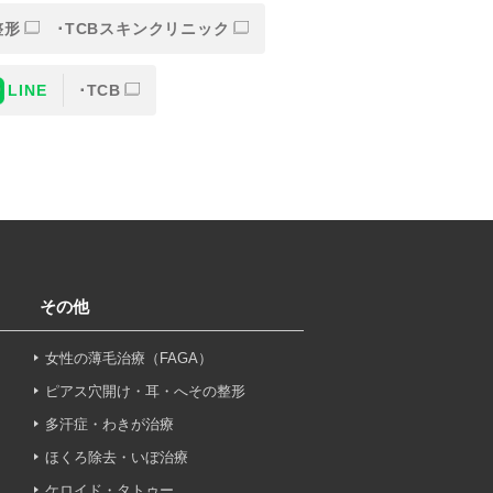
整形
TCBスキンクリニック
LINE
TCB
または一部を外部の業務委託
人情報の保護に関する取り決
意なしに、取得情報を委託先
その他
女性の薄毛治療（FAGA）
止その他お問い合わせについ
ピアス穴開け・耳・へその整形
多汗症・わきが治療
ほくろ除去・いぼ治療
ケロイド・タトゥー