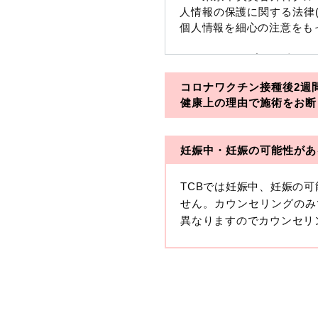
人情報の保護に関する法律
個人情報を細心の注意をも
※TCBグループとは以下
コロナワクチン接種後2週
・一般社団法人メディカル
健康上の理由で施術をお断
・医療法人社団メディカル
妊娠中・妊娠の可能性があ
・医療法人社団創彩会
【定義】
TCBでは妊娠中、妊娠の
本プライバシーポリシーに
せん。カウンセリングのみ
生年月日その他の記述等に
異なりますのでカウンセリ
す。）が含まれるものをい
収集した患者様に関する情
せることにより特定の個人
します。
【取得する情報】