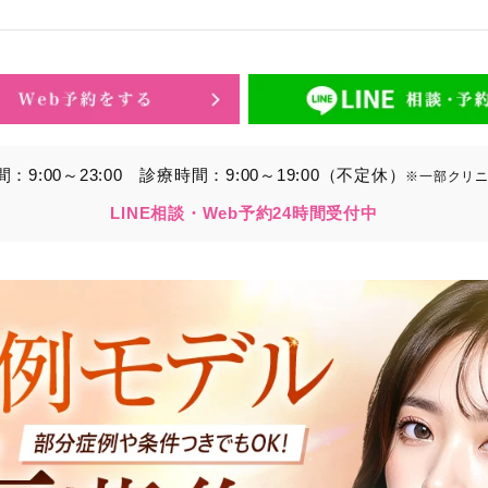
的】に定める目的を達成するために取得する情報には、次のもの
いいます。）。
ら取得する情報
アドレス、電話番号
9:00～23:00
診療時間：9:00～19:00（不定休）
※一部クリ
別することができる情報
LINE相談・Web予約24時間受付中
ービスの利用に関連して取得する情報
各種サービスの内容、ご利用日時、閲覧履歴等に関連する情報
報、アクセスログ等の利用状況に関する情報を含みます。）
から間接的に収集する情報
以下の情報をパブリックDMP事業者およびアフィリエイトサ
プが既に有している患者様の個人情報と紐づける場合があります
等の情報