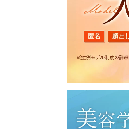
【利用目的】
TCBグループは取得情報
・クリニックの来院予約、
のサービス提供のため
・医療サービスの提供に関
・サービス向上を目的とし
付随する諸対応のため
・Cookie等の技術を用
・閲覧記録等から趣味・嗜
・お問い合わせ又はご意見
・患者様のサービス利用状