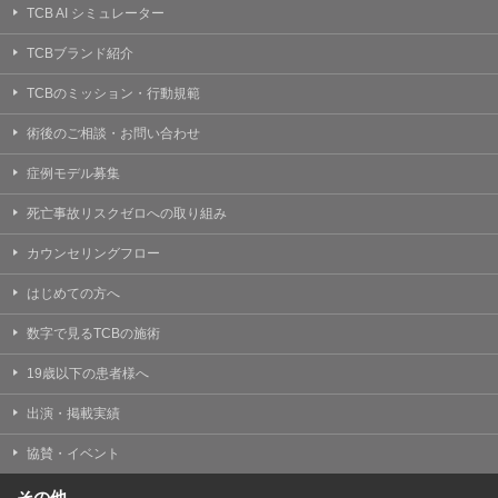
TCB AI シミュレーター
TCBブランド紹介
TCBのミッション・行動規範
術後のご相談・お問い合わせ
症例モデル募集
死亡事故リスクゼロへの取り組み
カウンセリングフロー
はじめての方へ
数字で見るTCBの施術
19歳以下の患者様へ
出演・掲載実績
協賛・イベント
その他