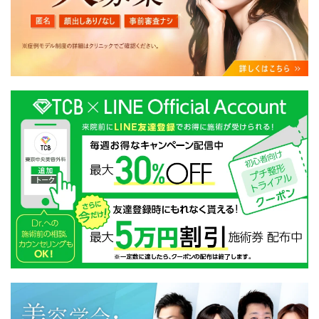
・クリニックの来院予約、医療サービスの提供、医療関
連商品の販売、アフターケア対応、これらに付随する諸
対応等のサービス提供のため
・医療サービスの提供に関する他の医療機関、検査機関
及び研究機関との連携のため
・サービス向上を目的とした医療サービス・販売する医
療関連商品に関する患者様へのアンケートの送受信及び
これに付随する諸対応のため
・Cookie等の技術を用いたアクセス履歴、閲覧記録等に
関する情報の収集、分析
・閲覧記録等から趣味・嗜好を分析した情報を使用して
の広告に利用するため
・お問い合わせ又はご意見の内容確認及びその対応のた
め
・患者様のサービス利用状況の分析及び症例研究のため
・広告、宣伝、マーケティングのため