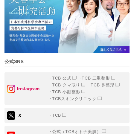
【個人情報の管理体制について】
TCBグループは、取り扱う個人情報を、厳正な管理の下
に蓄積・保管し、当該個人情報への不正アクセス・紛
失・破壊・改ざんおよび漏洩等を防止するため、必要か
つ適切な組織的・人的・物理的・技術的防御措置を講じ
ます。
【個人情報の共同利用について】
TCBグループは、【利用目的】達成に必要な範囲で、取
得情報を共同して利用することがあります。
なお、共同利用にあたっては、一般社団法人メディカル
アライアンスが個人情報の管理について責任を有しま
公式SNS
す。
東京都港区西新橋3-25-33 フロンティア御成門7F
一般社団法人メディカルアライアンス
TCB 公式
TCB 二重整形
代表電話番号03-6459-0169
TCB クマ取り
TCB 鼻整形
Instagram
TCB 小顔整形
①共同して利用される情報
TCBスキンクリニック
【取得する情報】に規定されている取得情報
X
TCB
②共同して利用する者の範囲
【基本理念】に規定するTCBグループ
公式（TCBオトナ美肌）