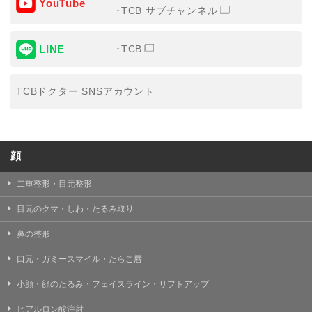
YouTube
③共同利用する者の利用目的
TCB サブチャンネル
【利用目的】の達成のため
LINE
TCB
【外部委託について】
TCBグループは、【利用目的】の達成に必要な範囲内に
おいて、取得情報の取扱いの全部または一部を外部の業
TCBドクター SNSアカウント
務委託先に委託することがあります。取得情報の取り扱
いを委託する場合、委託先との間で、個人情報の保護に
関する取り決めを行い、契約にあたっては取得情報が適
正に管理されるよう確保します。
顔
【第三者提供について】
TCBグループは、個人情報保護法その他の法令により認
められる場合を除き、患者様の同意なしに、取得情報を
二重整形・目元整形
委託先以外の第三者に開示・提供することはありませ
ん。
目元のクマ・しわ・たるみ取り
【個人情報の開示・訂正・利用停止について】
鼻の整形
TCBグループは、本人の申し出により個人情報に関する
開示、訂正、更新、削除、利用停止その他お問い合わせ
口元・ガミースマイル・たらこ唇
について、これを適切に対応します。
小顔・顔のたるみ・フェイスライン・リフトアップ
問合せ先：
個人情報お問合せフォーム
ヒアルロン酸注射