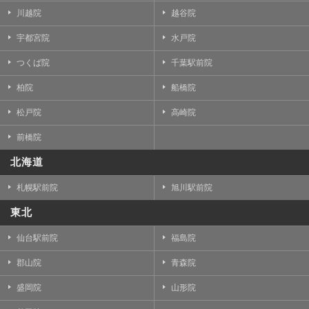
川越院
越谷院
宇都宮院
水戸院
つくば院
千葉駅前院
柏院
船橋院
松戸院
高崎院
前橋院
北海道
札幌駅前院
旭川駅前院
東北
仙台駅前院
福島院
郡山院
青森院
盛岡院
山形院