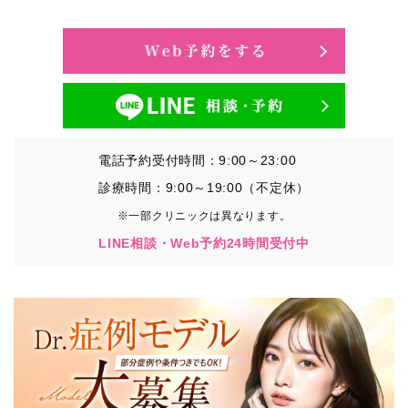
・氏名、生年月日、メールアドレス、電話番号
・その他、特定の個人を識別することができる情報
②TCBグループが各種サービスの利用に関連して取得す
る情報
・患者様がご利用になった各種サービスの内容、ご利用
日時、閲覧履歴等に関連する情報
電話予約受付時間：9:00～23:00
（これには、Cookie情報、アクセスログ等の利用状況に
関する情報を含みます。）
診療時間：9:00～19:00（不定休）
※一部クリニックは異なります。
③TCBグループが第三者から間接的に収集する情報
LINE相談・Web予約24時間受付中
患者様の同意を得た上で、以下の情報をパブリックDMP
事業者およびアフィリエイトサービスプロバイダ等の第
三者から取得し、TCBグループが既に有している患者様
の個人情報と紐づける場合があります。
・患者様の閲覧履歴、端末等の情報
【利用目的】
TCBグループは取得情報を以下の目的で利用いたしま
す。