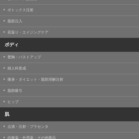
【Cookie(クッキー)について】
Cookieは、一般的にインターネット閲覧を行う際、又は
ボトックス注射
WEBサービスを利用する際に、閲覧者のデバイス内にそ
の閲覧情報を記憶させておく機能です。
脂肪注入
TCBグループでは、Cookie及び類似技術を使用して収集
した情報を利用することにより、WEBサイトの利用状況
若返り・エイジングケア
を分析し、パフォーマンス改善や、WEBサイトを通じて
提供するサービスの向上・改善のため、Cookieを使用す
ることがあります。ご使用のブラウザによりCookieを無
ボディ
効とすることが可能です。ただし、Cookieを無効にした
場合、WEBサイト上のサービスの全部または一部のペー
豊胸・バストアップ
ジが正しく表示されなくなる場合がありますのでご留意
ください。
婦人科形成
【アクセスログについて】
痩身・ダイエット・脂肪溶解注射
TCBグループが運営するWEBサイトでは、アクセスログ
として患者様の履歴情報をサーバ上に記録しています。
脂肪吸引
アクセスログはWEBサイトの保守管理や利用状況に関す
る統計分析のために使用されます。それ以外の目的で使
用されることはありません。
ヒップ
【プライバシーポリシーの改定について】
肌
本プライバシーポリシーの内容は、法令変更への対応や
事業上の必要性等に応じて、改定される場合がありま
点滴・注射・プラセンタ
す。
変更後のプライバシーポリシーについては、当サイトに
内服薬・外用薬・その他商品