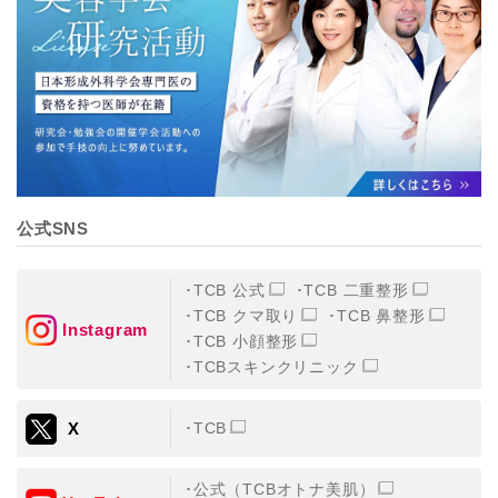
【個人情報の管理体制について】
TCBグループは、取り扱う個人情報を、厳正な管理の下
に蓄積・保管し、当該個人情報への不正アクセス・紛
失・破壊・改ざんおよび漏洩等を防止するため、必要か
つ適切な組織的・人的・物理的・技術的防御措置を講じ
ます。
【個人情報の共同利用について】
TCBグループは、【利用目的】達成に必要な範囲で、取
得情報を共同して利用することがあります。
なお、共同利用にあたっては、一般社団法人メディカル
アライアンスが個人情報の管理について責任を有しま
公式SNS
す。
東京都港区西新橋3-25-33 フロンティア御成門7F
一般社団法人メディカルアライアンス
TCB 公式
TCB 二重整形
代表電話番号03-6459-0169
TCB クマ取り
TCB 鼻整形
Instagram
TCB 小顔整形
①共同して利用される情報
TCBスキンクリニック
【取得する情報】に規定されている取得情報
X
TCB
②共同して利用する者の範囲
【基本理念】に規定するTCBグループ
公式（TCBオトナ美肌）