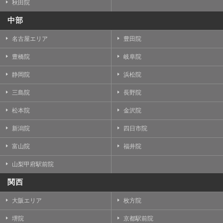
秋田院
中部
名古屋エリア
豊田院
豊橋院
岐阜院
静岡院
浜松院
三島院
長野院
松本院
金沢院
新潟院
四日市院
富山院
福井院
山梨甲府駅前院
関西
大阪エリア
枚方院
堺院
京都駅前院