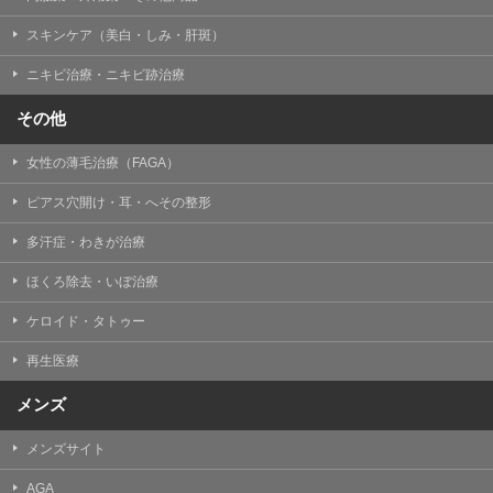
掲載したときをもって効力を生じるものとします。
スキンケア（美白・しみ・肝斑）
ニキビ治療・ニキビ跡治療
その他
女性の薄毛治療（FAGA）
ピアス穴開け・耳・へその整形
多汗症・わきが治療
ほくろ除去・いぼ治療
ケロイド・タトゥー
再生医療
メンズ
メンズサイト
AGA