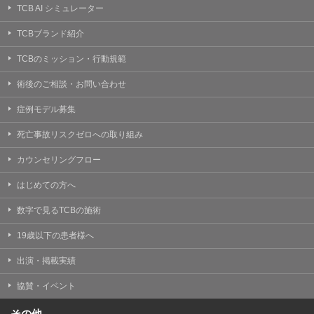
TCB AI シミュレーター
TCBブランド紹介
TCBのミッション・行動規範
術後のご相談・お問い合わせ
症例モデル募集
死亡事故リスクゼロへの取り組み
カウンセリングフロー
はじめての方へ
数字で見るTCBの施術
19歳以下の患者様へ
出演・掲載実績
協賛・イベント
その他