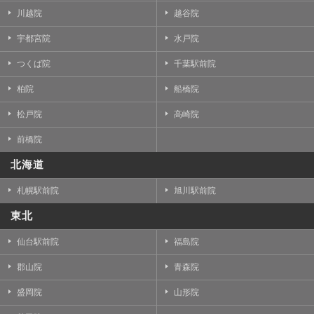
川越院
越谷院
宇都宮院
水戸院
つくば院
千葉駅前院
柏院
船橋院
松戸院
高崎院
前橋院
北海道
札幌駅前院
旭川駅前院
東北
仙台駅前院
福島院
郡山院
青森院
盛岡院
山形院