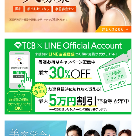
・クリニックの来院予約、医療サービスの提供、医療関
連商品の販売、アフターケア対応、これらに付随する諸
対応等のサービス提供のため
・医療サービスの提供に関する他の医療機関、検査機関
及び研究機関との連携のため
・サービス向上を目的とした医療サービス・販売する医
療関連商品に関する患者様へのアンケートの送受信及び
これに付随する諸対応のため
・Cookie等の技術を用いたアクセス履歴、閲覧記録等に
関する情報の収集、分析
・閲覧記録等から趣味・嗜好を分析した情報を使用して
の広告に利用するため
・お問い合わせ又はご意見の内容確認及びその対応のた
め
・患者様のサービス利用状況の分析及び症例研究のため
・広告、宣伝、マーケティングのため