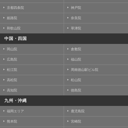
京都四条院
神戸院
姫路院
奈良院
和歌山院
草津院
中国・四国
岡山院
倉敷院
広島院
福山院
松江院
周南徳山駅ビル院
高松院
松山院
高知院
徳島院
九州・沖縄
福岡エリア
鹿児島院
熊本院
宮崎院