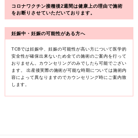
コロナワクチン接種後2週間は
健康上の理由で施術
・一般社団法人メディカルアライアンス
をお断りさせていただいております。
・医療法人社団メディカルフロンティア
・医療法人社団創彩会
妊娠中・妊娠の可能性がある方へ
【定義】
TCBでは妊娠中、妊娠の可能性が高い方について医学的
本プライバシーポリシーにおいて「個人情報」とは、生
存する個人に関する情報であって、当該情報に含まれる
安全性が確保出来ないため全ての施術のご案内を行って
氏名、生年月日その他の記述等により特定の個人を識別
おりません。カウンセリングのみでしたら可能でござい
できるもの又は個人識別符号（個人情報保護委員会の政
ます。 出産後実際の施術が可能な時期については施術内
令に準じます。）が含まれるものをいいます。
収集した患者様に関する情報には、単独のままでは特定
容によって異なりますのでカウンセリング時にご案内致
の個人を識別できない情報もありますが、他の情報と組
します。
み合わせることにより特定の個人を識別できる場合、か
かる情報は「個人関連情報」として「個人情報」と同様
に扱うものとします。
【取得する情報】
TCBグループが【利用目的】に定める目的を達成するた
めに取得する情報には、次のものが含まれます（以下①
ないし③を併せて「取得情報」といいます。）。
①TCBグループが患者様から取得する情報