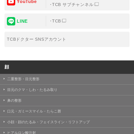
YouTube
③共同利用する者の利用目的
TCB サブチャンネル
【利用目的】の達成のため
LINE
TCB
【外部委託について】
TCBグループは、【利用目的】の達成に必要な範囲内に
おいて、取得情報の取扱いの全部または一部を外部の業
TCBドクター SNSアカウント
務委託先に委託することがあります。取得情報の取り扱
いを委託する場合、委託先との間で、個人情報の保護に
関する取り決めを行い、契約にあたっては取得情報が適
正に管理されるよう確保します。
顔
【第三者提供について】
TCBグループは、個人情報保護法その他の法令により認
められる場合を除き、患者様の同意なしに、取得情報を
二重整形・目元整形
委託先以外の第三者に開示・提供することはありませ
ん。
目元のクマ・しわ・たるみ取り
【個人情報の開示・訂正・利用停止について】
鼻の整形
TCBグループは、本人の申し出により個人情報に関する
開示、訂正、更新、削除、利用停止その他お問い合わせ
口元・ガミースマイル・たらこ唇
について、これを適切に対応します。
小顔・顔のたるみ・フェイスライン・リフトアップ
問合せ先：
個人情報お問合せフォーム
ヒアルロン酸注射