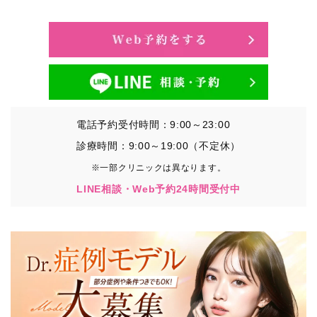
・氏名、生年月日、メールアドレス、電話番号
・その他、特定の個人を識別することができる情報
②TCBグループが各種サービスの利用に関連して取得す
る情報
・患者様がご利用になった各種サービスの内容、ご利用
日時、閲覧履歴等に関連する情報
電話予約受付時間：9:00～23:00
（これには、Cookie情報、アクセスログ等の利用状況に
関する情報を含みます。）
診療時間：9:00～19:00（不定休）
※一部クリニックは異なります。
③TCBグループが第三者から間接的に収集する情報
LINE相談・Web予約24時間受付中
患者様の同意を得た上で、以下の情報をパブリックDMP
事業者およびアフィリエイトサービスプロバイダ等の第
三者から取得し、TCBグループが既に有している患者様
の個人情報と紐づける場合があります。
・患者様の閲覧履歴、端末等の情報
【利用目的】
TCBグループは取得情報を以下の目的で利用いたしま
す。