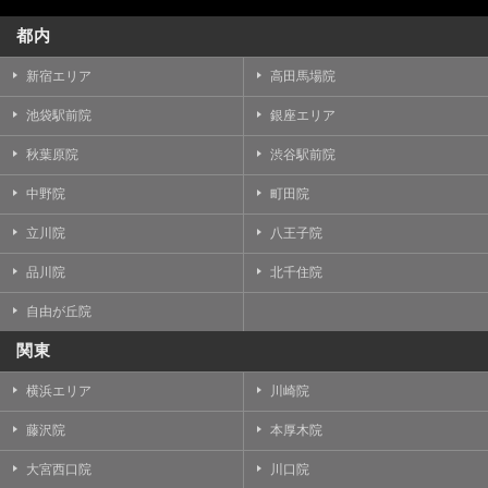
都内
新宿エリア
高田馬場院
池袋駅前院
銀座エリア
秋葉原院
渋谷駅前院
中野院
町田院
立川院
八王子院
品川院
北千住院
自由が丘院
関東
横浜エリア
川崎院
藤沢院
本厚木院
大宮西口院
川口院