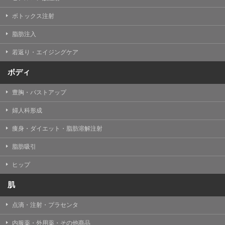
【Cookie(クッキー)について】
Cookieは、一般的にインターネット閲覧を行う際、又は
ボトックス注射
WEBサービスを利用する際に、閲覧者のデバイス内にそ
の閲覧情報を記憶させておく機能です。
脂肪注入
TCBグループでは、Cookie及び類似技術を使用して収集
した情報を利用することにより、WEBサイトの利用状況
若返り・エイジングケア
を分析し、パフォーマンス改善や、WEBサイトを通じて
提供するサービスの向上・改善のため、Cookieを使用す
ることがあります。ご使用のブラウザによりCookieを無
ボディ
効とすることが可能です。ただし、Cookieを無効にした
場合、WEBサイト上のサービスの全部または一部のペー
豊胸・バストアップ
ジが正しく表示されなくなる場合がありますのでご留意
ください。
婦人科形成
【アクセスログについて】
痩身・ダイエット・脂肪溶解注射
TCBグループが運営するWEBサイトでは、アクセスログ
として患者様の履歴情報をサーバ上に記録しています。
脂肪吸引
アクセスログはWEBサイトの保守管理や利用状況に関す
る統計分析のために使用されます。それ以外の目的で使
用されることはありません。
ヒップ
【プライバシーポリシーの改定について】
肌
本プライバシーポリシーの内容は、法令変更への対応や
事業上の必要性等に応じて、改定される場合がありま
点滴・注射・プラセンタ
す。
変更後のプライバシーポリシーについては、当サイトに
内服薬・外用薬・その他商品