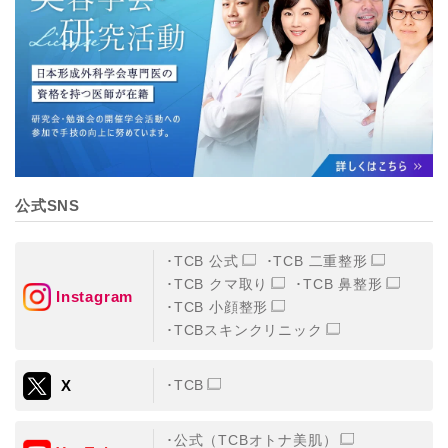
【個人情報の管理体制について】
TCBグループは、取り扱う個人情報を、厳正な管理の下
に蓄積・保管し、当該個人情報への不正アクセス・紛
失・破壊・改ざんおよび漏洩等を防止するため、必要か
つ適切な組織的・人的・物理的・技術的防御措置を講じ
ます。
【個人情報の共同利用について】
TCBグループは、【利用目的】達成に必要な範囲で、取
得情報を共同して利用することがあります。
なお、共同利用にあたっては、一般社団法人メディカル
アライアンスが個人情報の管理について責任を有しま
公式SNS
す。
東京都港区西新橋3-25-33 フロンティア御成門7F
一般社団法人メディカルアライアンス
TCB 公式
TCB 二重整形
代表電話番号03-6459-0169
TCB クマ取り
TCB 鼻整形
Instagram
TCB 小顔整形
①共同して利用される情報
TCBスキンクリニック
【取得する情報】に規定されている取得情報
X
TCB
②共同して利用する者の範囲
【基本理念】に規定するTCBグループ
公式（TCBオトナ美肌）