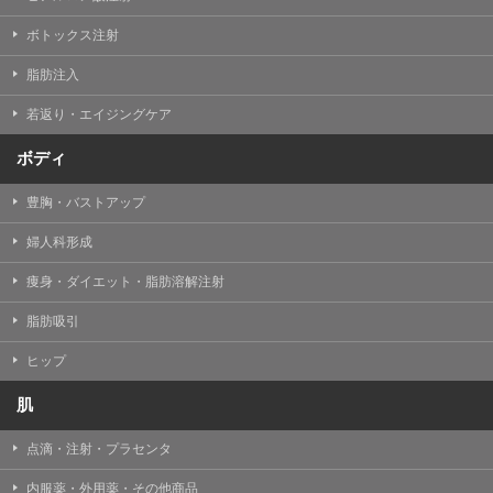
【Cookie(クッキー)について】
Cookieは、一般的にインターネット閲覧を行う際、又は
ボトックス注射
WEBサービスを利用する際に、閲覧者のデバイス内にそ
の閲覧情報を記憶させておく機能です。
脂肪注入
TCBグループでは、Cookie及び類似技術を使用して収集
した情報を利用することにより、WEBサイトの利用状況
若返り・エイジングケア
を分析し、パフォーマンス改善や、WEBサイトを通じて
提供するサービスの向上・改善のため、Cookieを使用す
ることがあります。ご使用のブラウザによりCookieを無
ボディ
効とすることが可能です。ただし、Cookieを無効にした
場合、WEBサイト上のサービスの全部または一部のペー
豊胸・バストアップ
ジが正しく表示されなくなる場合がありますのでご留意
ください。
婦人科形成
【アクセスログについて】
痩身・ダイエット・脂肪溶解注射
TCBグループが運営するWEBサイトでは、アクセスログ
として患者様の履歴情報をサーバ上に記録しています。
脂肪吸引
アクセスログはWEBサイトの保守管理や利用状況に関す
る統計分析のために使用されます。それ以外の目的で使
用されることはありません。
ヒップ
【プライバシーポリシーの改定について】
肌
本プライバシーポリシーの内容は、法令変更への対応や
事業上の必要性等に応じて、改定される場合がありま
点滴・注射・プラセンタ
す。
変更後のプライバシーポリシーについては、当サイトに
内服薬・外用薬・その他商品