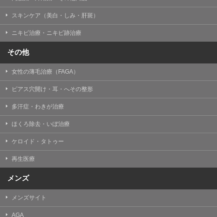
掲載したときをもって効力を生じるものとします。
スキンケア（美白・しみ・肝斑）
ニキビ治療・ニキビ跡治療
その他
女性の薄毛治療（FAGA）
ピアス穴開け・耳・へその整形
多汗症・わきが治療
ほくろ除去・いぼ治療
ケロイド・タトゥー
再生医療
メンズ
メンズサイト
AGA