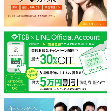
・クリニックの来院予約、医療サービスの提供、医療関
連商品の販売、アフターケア対応、これらに付随する諸
対応等のサービス提供のため
・医療サービスの提供に関する他の医療機関、検査機関
及び研究機関との連携のため
・サービス向上を目的とした医療サービス・販売する医
療関連商品に関する患者様へのアンケートの送受信及び
これに付随する諸対応のため
・Cookie等の技術を用いたアクセス履歴、閲覧記録等に
関する情報の収集、分析
・閲覧記録等から趣味・嗜好を分析した情報を使用して
の広告に利用するため
・お問い合わせ又はご意見の内容確認及びその対応のた
め
・患者様のサービス利用状況の分析及び症例研究のため
・広告、宣伝、マーケティングのため