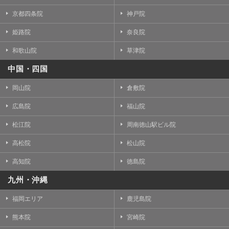
京都四条院
神戸院
姫路院
奈良院
和歌山院
草津院
中国・四国
岡山院
倉敷院
広島院
福山院
松江院
周南徳山駅ビル院
高松院
松山院
高知院
徳島院
九州・沖縄
福岡エリア
鹿児島院
熊本院
宮崎院