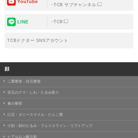
YouTube
③共同利用する者の利用目的
TCB サブチャンネル
【利用目的】の達成のため
LINE
TCB
【外部委託について】
TCBグループは、【利用目的】の達成に必要な範囲内に
おいて、取得情報の取扱いの全部または一部を外部の業
TCBドクター SNSアカウント
務委託先に委託することがあります。取得情報の取り扱
いを委託する場合、委託先との間で、個人情報の保護に
関する取り決めを行い、契約にあたっては取得情報が適
正に管理されるよう確保します。
顔
【第三者提供について】
TCBグループは、個人情報保護法その他の法令により認
められる場合を除き、患者様の同意なしに、取得情報を
二重整形・目元整形
委託先以外の第三者に開示・提供することはありませ
ん。
目元のクマ・しわ・たるみ取り
【個人情報の開示・訂正・利用停止について】
鼻の整形
TCBグループは、本人の申し出により個人情報に関する
開示、訂正、更新、削除、利用停止その他お問い合わせ
口元・ガミースマイル・たらこ唇
について、これを適切に対応します。
小顔・顔のたるみ・フェイスライン・リフトアップ
問合せ先：
個人情報お問合せフォーム
ヒアルロン酸注射