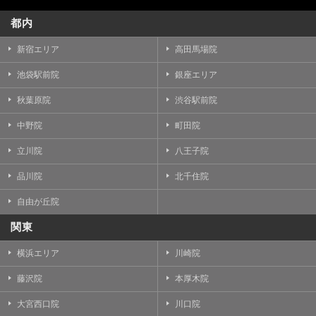
都内
新宿エリア
高田馬場院
池袋駅前院
銀座エリア
秋葉原院
渋谷駅前院
中野院
町田院
立川院
八王子院
品川院
北千住院
自由が丘院
関東
横浜エリア
川崎院
藤沢院
本厚木院
大宮西口院
川口院