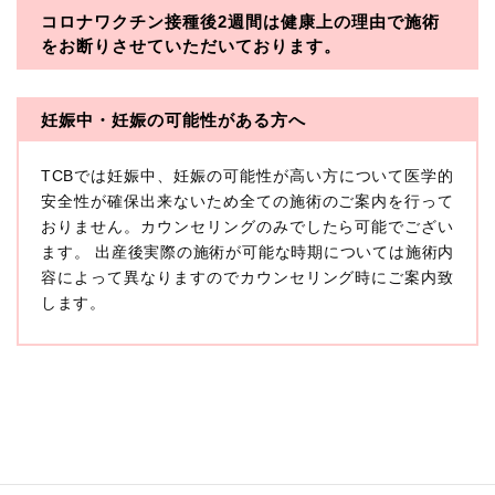
コロナワクチン接種後2週間は
健康上の理由で施術
・一般社団法人メディカルアライアンス
をお断りさせていただいております。
・医療法人社団メディカルフロンティア
・医療法人社団創彩会
妊娠中・妊娠の可能性がある方へ
【定義】
TCBでは妊娠中、妊娠の可能性が高い方について医学的
本プライバシーポリシーにおいて「個人情報」とは、生
存する個人に関する情報であって、当該情報に含まれる
安全性が確保出来ないため全ての施術のご案内を行って
氏名、生年月日その他の記述等により特定の個人を識別
おりません。カウンセリングのみでしたら可能でござい
できるもの又は個人識別符号（個人情報保護委員会の政
ます。 出産後実際の施術が可能な時期については施術内
令に準じます。）が含まれるものをいいます。
収集した患者様に関する情報には、単独のままでは特定
容によって異なりますのでカウンセリング時にご案内致
の個人を識別できない情報もありますが、他の情報と組
します。
み合わせることにより特定の個人を識別できる場合、か
かる情報は「個人関連情報」として「個人情報」と同様
に扱うものとします。
【取得する情報】
TCBグループが【利用目的】に定める目的を達成するた
めに取得する情報には、次のものが含まれます（以下①
ないし③を併せて「取得情報」といいます。）。
①TCBグループが患者様から取得する情報