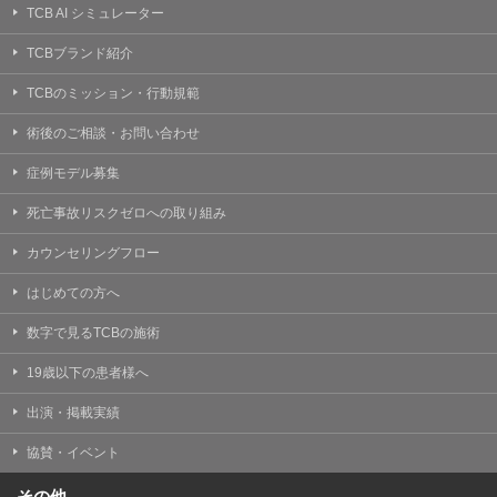
TCB AI シミュレーター
TCBブランド紹介
TCBのミッション・行動規範
術後のご相談・お問い合わせ
症例モデル募集
死亡事故リスクゼロへの取り組み
カウンセリングフロー
はじめての方へ
数字で見るTCBの施術
19歳以下の患者様へ
出演・掲載実績
協賛・イベント
その他