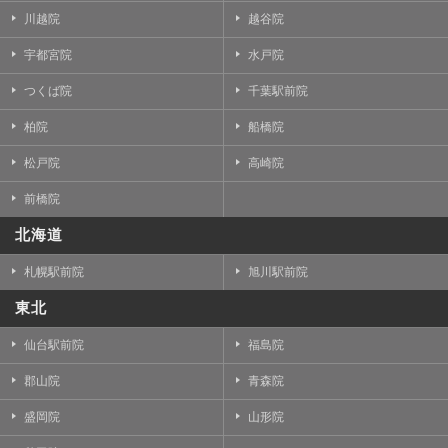
川越院
越谷院
宇都宮院
水戸院
つくば院
千葉駅前院
柏院
船橋院
松戸院
高崎院
前橋院
北海道
札幌駅前院
旭川駅前院
東北
仙台駅前院
福島院
郡山院
青森院
盛岡院
山形院