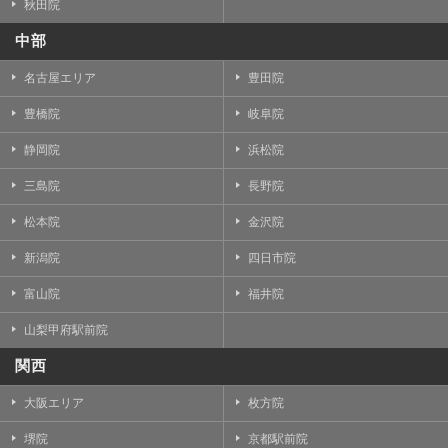
秋田院
中部
名古屋エリア
豊田院
豊橋院
岐阜院
静岡院
浜松院
三島院
長野院
松本院
金沢院
新潟院
四日市院
富山院
福井院
山梨甲府駅前院
関西
大阪エリア
枚方院
堺院
京都駅前院