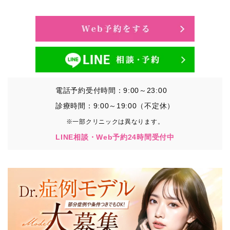
・氏名、生年月日、メールアドレス、電話番号
・その他、特定の個人を識別することができる情報
②TCBグループが各種サービスの利用に関連して取得す
る情報
・患者様がご利用になった各種サービスの内容、ご利用
日時、閲覧履歴等に関連する情報
電話予約受付時間：9:00～23:00
（これには、Cookie情報、アクセスログ等の利用状況に
関する情報を含みます。）
診療時間：9:00～19:00（不定休）
※一部クリニックは異なります。
③TCBグループが第三者から間接的に収集する情報
LINE相談・Web予約24時間受付中
患者様の同意を得た上で、以下の情報をパブリックDMP
事業者およびアフィリエイトサービスプロバイダ等の第
三者から取得し、TCBグループが既に有している患者様
の個人情報と紐づける場合があります。
・患者様の閲覧履歴、端末等の情報
【利用目的】
TCBグループは取得情報を以下の目的で利用いたしま
す。