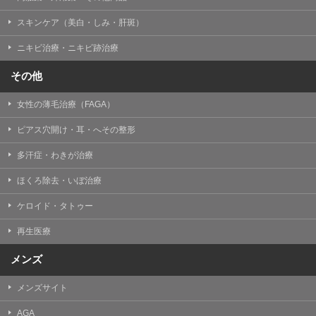
掲載したときをもって効力を生じるものとします。
スキンケア（美白・しみ・肝斑）
ニキビ治療・ニキビ跡治療
その他
女性の薄毛治療（FAGA）
ピアス穴開け・耳・へその整形
多汗症・わきが治療
ほくろ除去・いぼ治療
ケロイド・タトゥー
再生医療
メンズ
メンズサイト
AGA