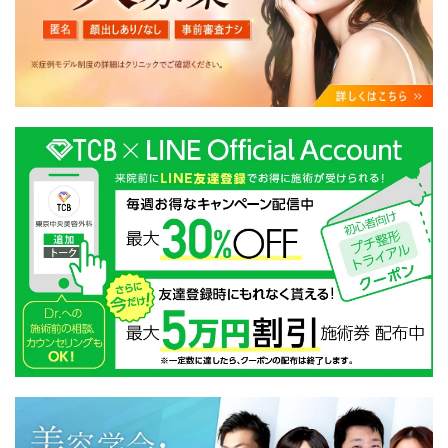
・クリニックの来院予約、医療サービスの提供、医療関
連商品の販売、アフターケア対応、これらに付随する諸
対応等のサービス提供のため
・医療サービスの提供に関する他の医療機関、検査機関
及び研究機関との連携のため
・サービス向上を目的とした医療サービス・販売する医
療関連商品に関する患者様へのアンケートの送受信及び
これに付随する諸対応のため
・Cookie等の技術を用いたアクセス履歴、閲覧記録等に
関する情報の収集、分析
・閲覧記録等から趣味・嗜好を分析した情報を使用して
の広告に利用するため
・お問い合わせ又はご意見の内容確認及びその対応のた
め
・患者様のサービス利用状況の分析及び症例研究のため
・広告、宣伝、マーケティングのため