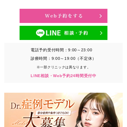
・氏名、生年月日、メールアドレス、電話番号
・その他、特定の個人を識別することができる情報
②TCBグループが各種サービスの利用に関連して取得す
る情報
・患者様がご利用になった各種サービスの内容、ご利用
日時、閲覧履歴等に関連する情報
電話予約受付時間：9:00～23:00
（これには、Cookie情報、アクセスログ等の利用状況に
関する情報を含みます。）
診療時間：9:00～19:00（不定休）
※一部クリニックは異なります。
③TCBグループが第三者から間接的に収集する情報
LINE相談・Web予約24時間受付中
患者様の同意を得た上で、以下の情報をパブリックDMP
事業者およびアフィリエイトサービスプロバイダ等の第
三者から取得し、TCBグループが既に有している患者様
の個人情報と紐づける場合があります。
・患者様の閲覧履歴、端末等の情報
【利用目的】
TCBグループは取得情報を以下の目的で利用いたしま
す。