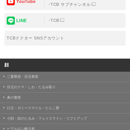
YouTube
③共同利用する者の利用目的
TCB サブチャンネル
【利用目的】の達成のため
LINE
TCB
【外部委託について】
TCBグループは、【利用目的】の達成に必要な範囲内に
おいて、取得情報の取扱いの全部または一部を外部の業
TCBドクター SNSアカウント
務委託先に委託することがあります。取得情報の取り扱
いを委託する場合、委託先との間で、個人情報の保護に
関する取り決めを行い、契約にあたっては取得情報が適
正に管理されるよう確保します。
顔
【第三者提供について】
TCBグループは、個人情報保護法その他の法令により認
められる場合を除き、患者様の同意なしに、取得情報を
二重整形・目元整形
委託先以外の第三者に開示・提供することはありませ
ん。
目元のクマ・しわ・たるみ取り
【個人情報の開示・訂正・利用停止について】
鼻の整形
TCBグループは、本人の申し出により個人情報に関する
開示、訂正、更新、削除、利用停止その他お問い合わせ
口元・ガミースマイル・たらこ唇
について、これを適切に対応します。
小顔・顔のたるみ・フェイスライン・リフトアップ
問合せ先：
個人情報お問合せフォーム
ヒアルロン酸注射