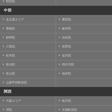
秋田院
中部
名古屋エリア
豊田院
豊橋院
岐阜院
静岡院
浜松院
三島院
長野院
松本院
金沢院
新潟院
四日市院
富山院
福井院
山梨甲府駅前院
関西
大阪エリア
枚方院
堺院
京都駅前院