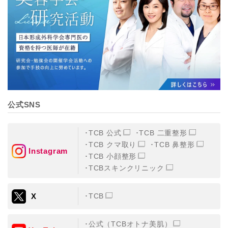
【個人情報の管理体制について】
TCBグループは、取り扱う個人情報を、厳正な管理の下
に蓄積・保管し、当該個人情報への不正アクセス・紛
失・破壊・改ざんおよび漏洩等を防止するため、必要か
つ適切な組織的・人的・物理的・技術的防御措置を講じ
ます。
【個人情報の共同利用について】
TCBグループは、【利用目的】達成に必要な範囲で、取
得情報を共同して利用することがあります。
なお、共同利用にあたっては、一般社団法人メディカル
アライアンスが個人情報の管理について責任を有しま
公式SNS
す。
東京都港区西新橋3-25-33 フロンティア御成門7F
一般社団法人メディカルアライアンス
TCB 公式
TCB 二重整形
代表電話番号03-6459-0169
TCB クマ取り
TCB 鼻整形
Instagram
TCB 小顔整形
①共同して利用される情報
TCBスキンクリニック
【取得する情報】に規定されている取得情報
X
TCB
②共同して利用する者の範囲
【基本理念】に規定するTCBグループ
公式（TCBオトナ美肌）