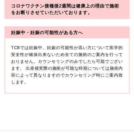
コロナワクチン接種後2週間は
健康上の理由で施術
・一般社団法人メディカルアライアンス
をお断りさせていただいております。
・医療法人社団メディカルフロンティア
・医療法人社団創彩会
妊娠中・妊娠の可能性がある方へ
【定義】
TCBでは妊娠中、妊娠の可能性が高い方について医学的
本プライバシーポリシーにおいて「個人情報」とは、生
存する個人に関する情報であって、当該情報に含まれる
安全性が確保出来ないため全ての施術のご案内を行って
氏名、生年月日その他の記述等により特定の個人を識別
おりません。カウンセリングのみでしたら可能でござい
できるもの又は個人識別符号（個人情報保護委員会の政
ます。 出産後実際の施術が可能な時期については施術内
令に準じます。）が含まれるものをいいます。
収集した患者様に関する情報には、単独のままでは特定
容によって異なりますのでカウンセリング時にご案内致
の個人を識別できない情報もありますが、他の情報と組
します。
み合わせることにより特定の個人を識別できる場合、か
かる情報は「個人関連情報」として「個人情報」と同様
に扱うものとします。
【取得する情報】
TCBグループが【利用目的】に定める目的を達成するた
めに取得する情報には、次のものが含まれます（以下①
ないし③を併せて「取得情報」といいます。）。
①TCBグループが患者様から取得する情報