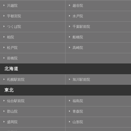
川越院
越谷院
宇都宮院
水戸院
つくば院
千葉駅前院
柏院
船橋院
松戸院
高崎院
前橋院
北海道
札幌駅前院
旭川駅前院
東北
仙台駅前院
福島院
郡山院
青森院
盛岡院
山形院