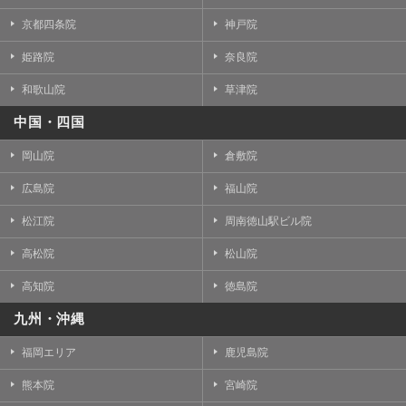
京都四条院
神戸院
姫路院
奈良院
和歌山院
草津院
中国・四国
岡山院
倉敷院
広島院
福山院
松江院
周南徳山駅ビル院
高松院
松山院
高知院
徳島院
九州・沖縄
福岡エリア
鹿児島院
熊本院
宮崎院