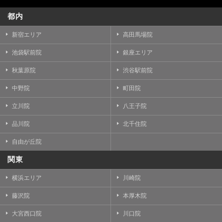
都内
新宿エリア
高田馬場院
池袋駅前院
銀座エリア
秋葉原院
渋谷駅前院
中野院
町田院
立川院
八王子院
品川院
北千住院
自由が丘院
関東
横浜エリア
川崎院
藤沢院
本厚木院
大宮西口院
川口院