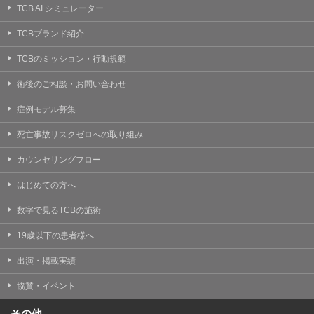
TCB AI シミュレーター
TCBブランド紹介
TCBのミッション・行動規範
術後のご相談・お問い合わせ
症例モデル募集
死亡事故リスクゼロへの取り組み
カウンセリングフロー
はじめての方へ
数字で見るTCBの施術
19歳以下の患者様へ
出演・掲載実績
協賛・イベント
その他