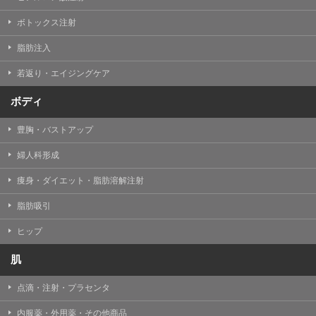
【Cookie(クッキー)について】
Cookieは、一般的にインターネット閲覧を行う際、又は
ボトックス注射
WEBサービスを利用する際に、閲覧者のデバイス内にそ
の閲覧情報を記憶させておく機能です。
脂肪注入
TCBグループでは、Cookie及び類似技術を使用して収集
した情報を利用することにより、WEBサイトの利用状況
若返り・エイジングケア
を分析し、パフォーマンス改善や、WEBサイトを通じて
提供するサービスの向上・改善のため、Cookieを使用す
ることがあります。ご使用のブラウザによりCookieを無
ボディ
効とすることが可能です。ただし、Cookieを無効にした
場合、WEBサイト上のサービスの全部または一部のペー
豊胸・バストアップ
ジが正しく表示されなくなる場合がありますのでご留意
ください。
婦人科形成
【アクセスログについて】
痩身・ダイエット・脂肪溶解注射
TCBグループが運営するWEBサイトでは、アクセスログ
として患者様の履歴情報をサーバ上に記録しています。
脂肪吸引
アクセスログはWEBサイトの保守管理や利用状況に関す
る統計分析のために使用されます。それ以外の目的で使
用されることはありません。
ヒップ
【プライバシーポリシーの改定について】
肌
本プライバシーポリシーの内容は、法令変更への対応や
事業上の必要性等に応じて、改定される場合がありま
点滴・注射・プラセンタ
す。
変更後のプライバシーポリシーについては、当サイトに
内服薬・外用薬・その他商品