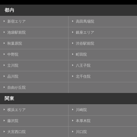
都内
新宿エリア
高田馬場院
池袋駅前院
銀座エリア
秋葉原院
渋谷駅前院
中野院
町田院
立川院
八王子院
品川院
北千住院
自由が丘院
関東
横浜エリア
川崎院
藤沢院
本厚木院
大宮西口院
川口院