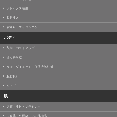
【Cookie(クッキー)について】
Cookieは、一般的にインターネット閲覧を行う際、又は
ボトックス注射
WEBサービスを利用する際に、閲覧者のデバイス内にそ
の閲覧情報を記憶させておく機能です。
脂肪注入
TCBグループでは、Cookie及び類似技術を使用して収集
した情報を利用することにより、WEBサイトの利用状況
若返り・エイジングケア
を分析し、パフォーマンス改善や、WEBサイトを通じて
提供するサービスの向上・改善のため、Cookieを使用す
ることがあります。ご使用のブラウザによりCookieを無
ボディ
効とすることが可能です。ただし、Cookieを無効にした
場合、WEBサイト上のサービスの全部または一部のペー
豊胸・バストアップ
ジが正しく表示されなくなる場合がありますのでご留意
ください。
婦人科形成
【アクセスログについて】
痩身・ダイエット・脂肪溶解注射
TCBグループが運営するWEBサイトでは、アクセスログ
として患者様の履歴情報をサーバ上に記録しています。
脂肪吸引
アクセスログはWEBサイトの保守管理や利用状況に関す
る統計分析のために使用されます。それ以外の目的で使
用されることはありません。
ヒップ
【プライバシーポリシーの改定について】
肌
本プライバシーポリシーの内容は、法令変更への対応や
事業上の必要性等に応じて、改定される場合がありま
点滴・注射・プラセンタ
す。
変更後のプライバシーポリシーについては、当サイトに
内服薬・外用薬・その他商品