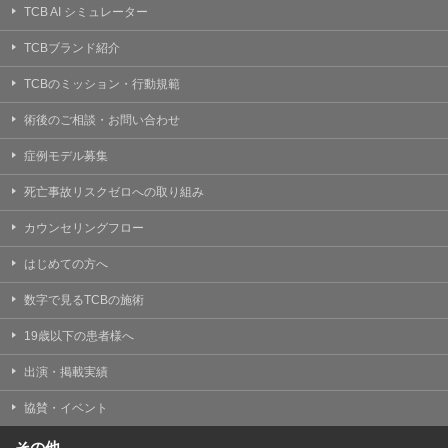
TCB AI シミュレーター
TCBブランド紹介
TCBのミッション・行動規範
術後のご相談・お問い合わせ
症例モデル募集
死亡事故リスクゼロへの取り組み
カウンセリングフロー
はじめての方へ
数字で見るTCBの施術
19歳以下の患者様へ
出演・掲載実績
協賛・イベント
その他