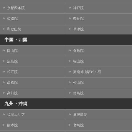
京都四条院
神戸院
姫路院
奈良院
和歌山院
草津院
中国・四国
岡山院
倉敷院
広島院
福山院
松江院
周南徳山駅ビル院
高松院
松山院
高知院
徳島院
九州・沖縄
福岡エリア
鹿児島院
熊本院
宮崎院