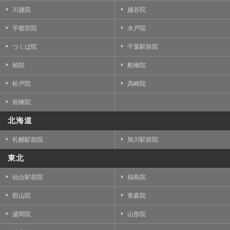
川越院
越谷院
宇都宮院
水戸院
つくば院
千葉駅前院
柏院
船橋院
松戸院
高崎院
前橋院
北海道
札幌駅前院
旭川駅前院
東北
仙台駅前院
福島院
郡山院
青森院
盛岡院
山形院