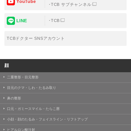
YouTube
③共同利用する者の利用目的
TCB サブチャンネル
【利用目的】の達成のため
LINE
TCB
【外部委託について】
TCBグループは、【利用目的】の達成に必要な範囲内に
おいて、取得情報の取扱いの全部または一部を外部の業
TCBドクター SNSアカウント
務委託先に委託することがあります。取得情報の取り扱
いを委託する場合、委託先との間で、個人情報の保護に
関する取り決めを行い、契約にあたっては取得情報が適
正に管理されるよう確保します。
顔
【第三者提供について】
TCBグループは、個人情報保護法その他の法令により認
められる場合を除き、患者様の同意なしに、取得情報を
二重整形・目元整形
委託先以外の第三者に開示・提供することはありませ
ん。
目元のクマ・しわ・たるみ取り
【個人情報の開示・訂正・利用停止について】
鼻の整形
TCBグループは、本人の申し出により個人情報に関する
開示、訂正、更新、削除、利用停止その他お問い合わせ
口元・ガミースマイル・たらこ唇
について、これを適切に対応します。
小顔・顔のたるみ・フェイスライン・リフトアップ
問合せ先：
個人情報お問合せフォーム
ヒアルロン酸注射