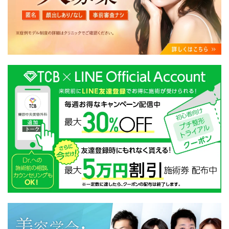
・クリニックの来院予約、医療サービスの提供、医療関
連商品の販売、アフターケア対応、これらに付随する諸
対応等のサービス提供のため
・医療サービスの提供に関する他の医療機関、検査機関
及び研究機関との連携のため
・サービス向上を目的とした医療サービス・販売する医
療関連商品に関する患者様へのアンケートの送受信及び
これに付随する諸対応のため
・Cookie等の技術を用いたアクセス履歴、閲覧記録等に
関する情報の収集、分析
・閲覧記録等から趣味・嗜好を分析した情報を使用して
の広告に利用するため
・お問い合わせ又はご意見の内容確認及びその対応のた
め
・患者様のサービス利用状況の分析及び症例研究のため
・広告、宣伝、マーケティングのため