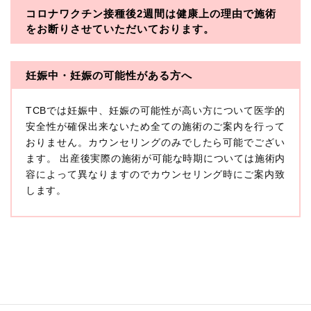
コロナワクチン接種後2週間は
健康上の理由で施術
・一般社団法人メディカルアライアンス
をお断りさせていただいております。
・医療法人社団メディカルフロンティア
・医療法人社団創彩会
妊娠中・妊娠の可能性がある方へ
【定義】
TCBでは妊娠中、妊娠の可能性が高い方について医学的
本プライバシーポリシーにおいて「個人情報」とは、生
存する個人に関する情報であって、当該情報に含まれる
安全性が確保出来ないため全ての施術のご案内を行って
氏名、生年月日その他の記述等により特定の個人を識別
おりません。カウンセリングのみでしたら可能でござい
できるもの又は個人識別符号（個人情報保護委員会の政
ます。 出産後実際の施術が可能な時期については施術内
令に準じます。）が含まれるものをいいます。
収集した患者様に関する情報には、単独のままでは特定
容によって異なりますのでカウンセリング時にご案内致
の個人を識別できない情報もありますが、他の情報と組
します。
み合わせることにより特定の個人を識別できる場合、か
かる情報は「個人関連情報」として「個人情報」と同様
に扱うものとします。
【取得する情報】
TCBグループが【利用目的】に定める目的を達成するた
めに取得する情報には、次のものが含まれます（以下①
ないし③を併せて「取得情報」といいます。）。
①TCBグループが患者様から取得する情報