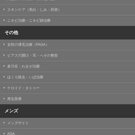
掲載したときをもって効力を生じるものとします。
スキンケア（美白・しみ・肝斑）
ニキビ治療・ニキビ跡治療
その他
女性の薄毛治療（FAGA）
ピアス穴開け・耳・へその整形
多汗症・わきが治療
ほくろ除去・いぼ治療
ケロイド・タトゥー
再生医療
メンズ
メンズサイト
AGA