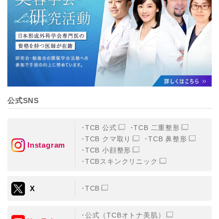
【個人情報の管理体制について】
TCBグループは、取り扱う個人情報を、厳正な管理の下
に蓄積・保管し、当該個人情報への不正アクセス・紛
失・破壊・改ざんおよび漏洩等を防止するため、必要か
つ適切な組織的・人的・物理的・技術的防御措置を講じ
ます。
【個人情報の共同利用について】
TCBグループは、【利用目的】達成に必要な範囲で、取
得情報を共同して利用することがあります。
なお、共同利用にあたっては、一般社団法人メディカル
アライアンスが個人情報の管理について責任を有しま
公式SNS
す。
東京都港区西新橋3-25-33 フロンティア御成門7F
一般社団法人メディカルアライアンス
TCB 公式
TCB 二重整形
代表電話番号03-6459-0169
TCB クマ取り
TCB 鼻整形
Instagram
TCB 小顔整形
①共同して利用される情報
TCBスキンクリニック
【取得する情報】に規定されている取得情報
X
TCB
②共同して利用する者の範囲
【基本理念】に規定するTCBグループ
公式（TCBオトナ美肌）