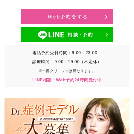
・氏名、生年月日、メールアドレス、電話番号
・その他、特定の個人を識別することができる情報
②TCBグループが各種サービスの利用に関連して取得す
る情報
・患者様がご利用になった各種サービスの内容、ご利用
日時、閲覧履歴等に関連する情報
電話予約受付時間：9:00～23:00
（これには、Cookie情報、アクセスログ等の利用状況に
関する情報を含みます。）
診療時間：9:00～19:00（不定休）
※一部クリニックは異なります。
③TCBグループが第三者から間接的に収集する情報
LINE相談・Web予約24時間受付中
患者様の同意を得た上で、以下の情報をパブリックDMP
事業者およびアフィリエイトサービスプロバイダ等の第
三者から取得し、TCBグループが既に有している患者様
の個人情報と紐づける場合があります。
・患者様の閲覧履歴、端末等の情報
【利用目的】
TCBグループは取得情報を以下の目的で利用いたしま
す。