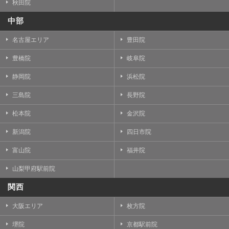
秋田院
中部
名古屋エリア
豊田院
豊橋院
岐阜院
静岡院
浜松院
三島院
長野院
松本院
金沢院
新潟院
四日市院
富山院
福井院
山梨甲府駅前院
関西
大阪エリア
枚方院
堺院
京都駅前院