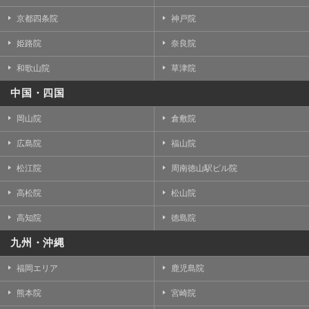
京都四条院
神戸院
姫路院
奈良院
和歌山院
草津院
中国・四国
岡山院
倉敷院
広島院
福山院
松江院
周南徳山駅ビル院
高松院
松山院
高知院
徳島院
九州・沖縄
福岡エリア
鹿児島院
熊本院
宮崎院