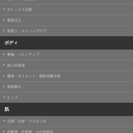
【Cookie(クッキー)について】
Cookieは、一般的にインターネット閲覧を行う際、又は
ボトックス注射
WEBサービスを利用する際に、閲覧者のデバイス内にそ
の閲覧情報を記憶させておく機能です。
脂肪注入
TCBグループでは、Cookie及び類似技術を使用して収集
した情報を利用することにより、WEBサイトの利用状況
若返り・エイジングケア
を分析し、パフォーマンス改善や、WEBサイトを通じて
提供するサービスの向上・改善のため、Cookieを使用す
ることがあります。ご使用のブラウザによりCookieを無
ボディ
効とすることが可能です。ただし、Cookieを無効にした
場合、WEBサイト上のサービスの全部または一部のペー
豊胸・バストアップ
ジが正しく表示されなくなる場合がありますのでご留意
ください。
婦人科形成
【アクセスログについて】
痩身・ダイエット・脂肪溶解注射
TCBグループが運営するWEBサイトでは、アクセスログ
として患者様の履歴情報をサーバ上に記録しています。
脂肪吸引
アクセスログはWEBサイトの保守管理や利用状況に関す
る統計分析のために使用されます。それ以外の目的で使
用されることはありません。
ヒップ
【プライバシーポリシーの改定について】
肌
本プライバシーポリシーの内容は、法令変更への対応や
事業上の必要性等に応じて、改定される場合がありま
点滴・注射・プラセンタ
す。
変更後のプライバシーポリシーについては、当サイトに
内服薬・外用薬・その他商品