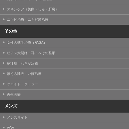
掲載したときをもって効力を生じるものとします。
スキンケア（美白・しみ・肝斑）
ニキビ治療・ニキビ跡治療
その他
女性の薄毛治療（FAGA）
ピアス穴開け・耳・へその整形
多汗症・わきが治療
ほくろ除去・いぼ治療
ケロイド・タトゥー
再生医療
メンズ
メンズサイト
AGA