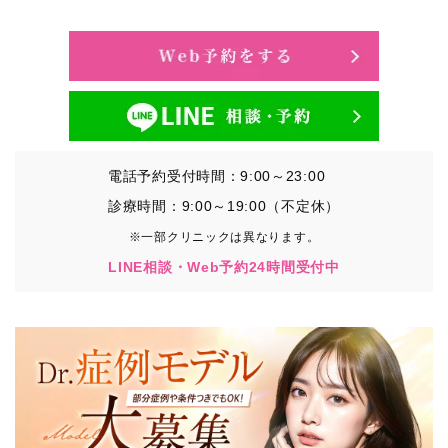
・氏名、生年月日、メールアドレス、電話番号
・その他、特定の個人を識別することができる情報
②TCBグループが各種サービスの利用に関連して取得す
る情報
・患者様がご利用になった各種サービスの内容、ご利用
日時、閲覧履歴等に関連する情報
電話予約受付時間：9:00～23:00
（これには、Cookie情報、アクセスログ等の利用状況に
関する情報を含みます。）
診療時間：9:00～19:00（不定休）
※一部クリニックは異なります。
③TCBグループが第三者から間接的に収集する情報
LINE相談・Web予約24時間受付中
患者様の同意を得た上で、以下の情報をパブリックDMP
事業者およびアフィリエイトサービスプロバイダ等の第
三者から取得し、TCBグループが既に有している患者様
の個人情報と紐づける場合があります。
・患者様の閲覧履歴、端末等の情報
【利用目的】
TCBグループは取得情報を以下の目的で利用いたしま
す。