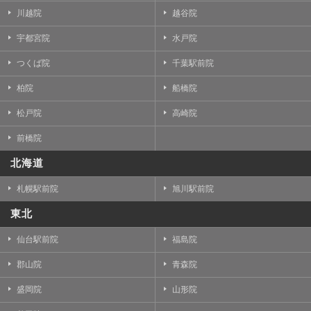
川越院
越谷院
宇都宮院
水戸院
つくば院
千葉駅前院
柏院
船橋院
松戸院
高崎院
前橋院
北海道
札幌駅前院
旭川駅前院
東北
仙台駅前院
福島院
郡山院
青森院
盛岡院
山形院