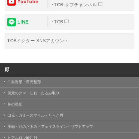
YouTube
③共同利用する者の利用目的
TCB サブチャンネル
【利用目的】の達成のため
LINE
TCB
【外部委託について】
TCBグループは、【利用目的】の達成に必要な範囲内に
おいて、取得情報の取扱いの全部または一部を外部の業
TCBドクター SNSアカウント
務委託先に委託することがあります。取得情報の取り扱
いを委託する場合、委託先との間で、個人情報の保護に
関する取り決めを行い、契約にあたっては取得情報が適
正に管理されるよう確保します。
顔
【第三者提供について】
TCBグループは、個人情報保護法その他の法令により認
められる場合を除き、患者様の同意なしに、取得情報を
二重整形・目元整形
委託先以外の第三者に開示・提供することはありませ
ん。
目元のクマ・しわ・たるみ取り
【個人情報の開示・訂正・利用停止について】
鼻の整形
TCBグループは、本人の申し出により個人情報に関する
開示、訂正、更新、削除、利用停止その他お問い合わせ
口元・ガミースマイル・たらこ唇
について、これを適切に対応します。
小顔・顔のたるみ・フェイスライン・リフトアップ
問合せ先：
個人情報お問合せフォーム
ヒアルロン酸注射