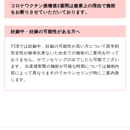
コロナワクチン接種後2週間は
健康上の理由で施術
・一般社団法人メディカルアライアンス
をお断りさせていただいております。
・医療法人社団メディカルフロンティア
・医療法人社団創彩会
妊娠中・妊娠の可能性がある方へ
【定義】
TCBでは妊娠中、妊娠の可能性が高い方について医学的
本プライバシーポリシーにおいて「個人情報」とは、生
存する個人に関する情報であって、当該情報に含まれる
安全性が確保出来ないため全ての施術のご案内を行って
氏名、生年月日その他の記述等により特定の個人を識別
おりません。カウンセリングのみでしたら可能でござい
できるもの又は個人識別符号（個人情報保護委員会の政
ます。 出産後実際の施術が可能な時期については施術内
令に準じます。）が含まれるものをいいます。
収集した患者様に関する情報には、単独のままでは特定
容によって異なりますのでカウンセリング時にご案内致
の個人を識別できない情報もありますが、他の情報と組
します。
み合わせることにより特定の個人を識別できる場合、か
かる情報は「個人関連情報」として「個人情報」と同様
に扱うものとします。
【取得する情報】
TCBグループが【利用目的】に定める目的を達成するた
めに取得する情報には、次のものが含まれます（以下①
ないし③を併せて「取得情報」といいます。）。
①TCBグループが患者様から取得する情報