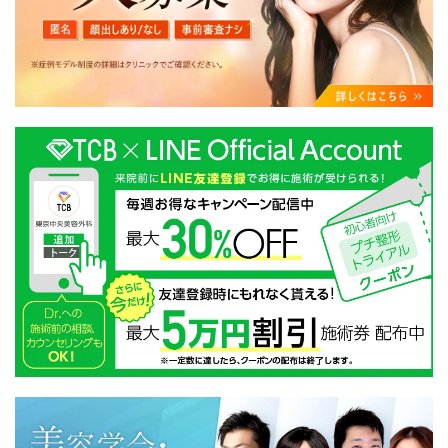
・クリニックの来院予約、医療サービスの提供、医療関
連商品の販売、アフターケア対応、これらに付随する諸
対応等のサービス提供のため
・医療サービスの提供に関する他の医療機関、検査機関
及び研究機関との連携のため
・サービス向上を目的とした医療サービス・販売する医
療関連商品に関する患者様へのアンケートの送受信及び
これに付随する諸対応のため
・Cookie等の技術を用いたアクセス履歴、閲覧記録等に
関する情報の収集、分析
・閲覧記録等から趣味・嗜好を分析した情報を使用して
の広告に利用するため
・お問い合わせ又はご意見の内容確認及びその対応のた
め
・患者様のサービス利用状況の分析及び症例研究のため
・広告、宣伝、マーケティングのため