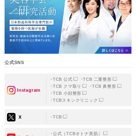
【個人情報の管理体制について】
TCBグループは、取り扱う個人情報を、厳正な管理の下
に蓄積・保管し、当該個人情報への不正アクセス・紛
失・破壊・改ざんおよび漏洩等を防止するため、必要か
つ適切な組織的・人的・物理的・技術的防御措置を講じ
ます。
【個人情報の共同利用について】
TCBグループは、【利用目的】達成に必要な範囲で、取
得情報を共同して利用することがあります。
なお、共同利用にあたっては、一般社団法人メディカル
アライアンスが個人情報の管理について責任を有しま
公式SNS
す。
東京都港区西新橋3-25-33 フロンティア御成門7F
一般社団法人メディカルアライアンス
TCB 公式
TCB 二重整形
代表電話番号03-6459-0169
TCB クマ取り
TCB 鼻整形
Instagram
TCB 小顔整形
①共同して利用される情報
TCBスキンクリニック
【取得する情報】に規定されている取得情報
X
TCB
②共同して利用する者の範囲
【基本理念】に規定するTCBグループ
公式（TCBオトナ美肌）