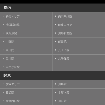
都内
新宿エリア
高田馬場院
池袋駅前院
銀座エリア
秋葉原院
渋谷駅前院
中野院
町田院
立川院
八王子院
品川院
北千住院
自由が丘院
関東
横浜エリア
川崎院
藤沢院
本厚木院
大宮西口院
川口院