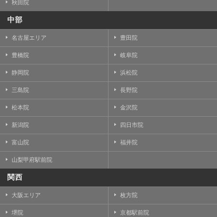
秋田院
中部
名古屋エリア
豊田院
豊橋院
岐阜院
静岡院
浜松院
三島院
長野院
松本院
金沢院
新潟院
四日市院
富山院
福井院
山梨甲府駅前院
関西
大阪エリア
枚方院
堺院
京都駅前院