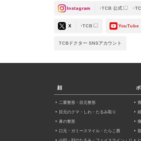
Instagram
TCB 公式
T
③共同利用する者の利用目
X
TCB
YouTube
【利用目的】の達成のため
【外部委託について】
TCBドクター SNSアカウント
TCBグループは、【利用
先に委託することがありま
めを行い、契約にあたって
【第三者提供について】
TCBグループは、個人情
顔
ボ
以外の第三者に開示・提供
二重整形・目元整形
【個人情報の開示・訂正・
TCBグループは、本人の
目元のクマ・しわ・たるみ取り
て、これを適切に対応しま
鼻の整形
口元・ガミースマイル・たらこ唇
問合せ先：
個人情報お問合
小顔・顔のたるみ・フェイスライン・リ