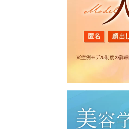
【利用目的】
TCBグループは取得情報
・クリニックの来院予約、
のサービス提供のため
・医療サービスの提供に関
・サービス向上を目的とし
付随する諸対応のため
・Cookie等の技術を用
・閲覧記録等から趣味・嗜
・お問い合わせ又はご意見
・患者様のサービス利用状