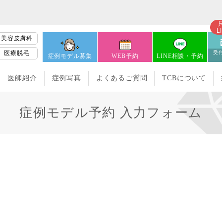
L
美容皮膚科
医療脱毛
受付
症例モデル募集
WEB予約
LINE相談・予約
医師紹介
症例写真
よくあるご質問
TCBについて
症例モデル予約 入力フォーム