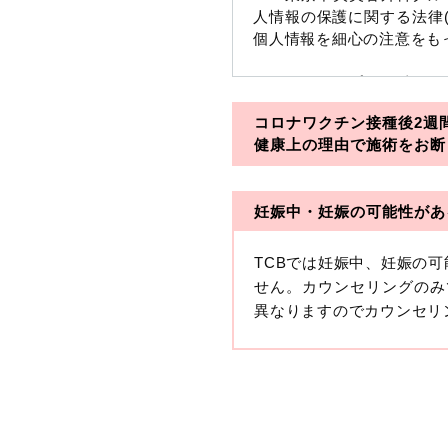
人情報の保護に関する法律
個人情報を細心の注意をも
※TCBグループとは以下
コロナワクチン接種後2週
・一般社団法人メディカル
健康上の理由で施術をお断
・医療法人社団メディカル
妊娠中・妊娠の可能性があ
・医療法人社団創彩会
【定義】
TCBでは妊娠中、妊娠の
本プライバシーポリシーに
せん。カウンセリングのみ
生年月日その他の記述等に
異なりますのでカウンセリ
す。）が含まれるものをい
収集した患者様に関する情
せることにより特定の個人
します。
【取得する情報】