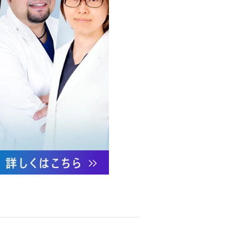
への不正アクセス・紛失・破
防御措置を講じます。
あります。
ついて責任を有します。