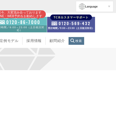
Language
只今、大変混み合っております
INE・WEB予約をお勧めします
初診・再診の方のお電話
TCBカスタマーサポート
0120-86-7000
0120-569-432
時間／9:00～23:00（土日祝日対
受付時間／9:00～23:00（土日祝日対応）
応）
症例モデル
採用情報
顧問紹介
検索