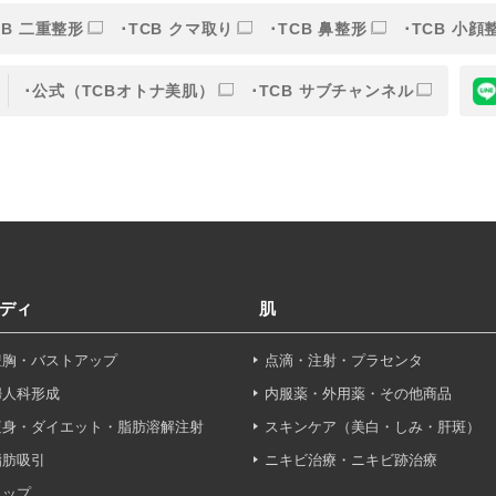
CB 二重整形
TCB クマ取り
TCB 鼻整形
TCB 小顔
的
公式（TCBオトナ美肌）
TCB サブチャンネル
目的】の達成に必要な範囲内において、取得情報の取扱いの全部
す。取得情報の取り扱いを委託する場合、委託先との間で、個
は取得情報が適正に管理されるよう確保します。
報保護法その他の法令により認められる場合を除き、患者様の同
ディ
肌
することはありません。
豊胸・バストアップ
点滴・注射・プラセンタ
利用停止について】
申し出により個人情報に関する開示、訂正、更新、削除、利用停
婦人科形成
内服薬・外用薬・その他商品
す。
痩身・ダイエット・脂肪溶解注射
スキンケア（美白・しみ・肝斑）
脂肪吸引
ニキビ治療・ニキビ跡治療
せフォーム
ヒップ