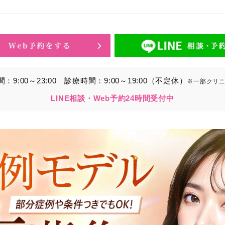
的】に定める目的を達成するために取得する情報には、次のもの
いいます。）。
ら取得する情報
アドレス、電話番号
9:00～23:00
診療時間：9:00～19:00（不定休）
※一部クリ
別することができる情報
LINE相談・Web予約24時間受付中
ービスの利用に関連して取得する情報
各種サービスの内容、ご利用日時、閲覧履歴等に関連する情報
報、アクセスログ等の利用状況に関する情報を含みます。）
から間接的に収集する情報
以下の情報をパブリックDMP事業者およびアフィリエイトサ
プが既に有している患者様の個人情報と紐づける場合があります
等の情報