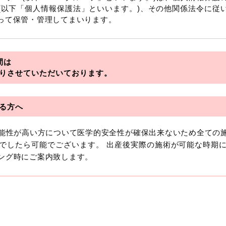
(以下「個人情報保護法」といいます。)、その他関係法令に従
って保管・管理してまいります。
を総称していいます。
間は
アライアンス
りさせていただいております。
フロンティア
る方へ
可能性が高い方について医学的安全性が確保出来ないため全ての
おいて「個人情報」とは、生存する個人に関する情報であって
でしたら可能でございます。 出産後実際の施術が可能な時期
より特定の個人を識別できるもの又は個人識別符号（個人情
ング時にご案内致します。
います。
報には、単独のままでは特定の個人を識別できない情報もあり
を識別できる場合、かかる情報は「個人関連情報」として「個