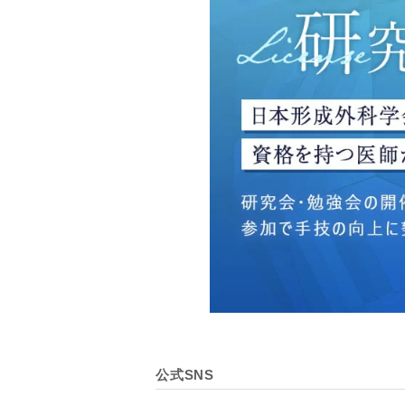
・広告、宣伝、マーケティ
【個人情報の管理体制につ
TCBグループは、取り扱
壊・改ざんおよび漏洩等を
【個人情報の共同利用につ
TCBグループは、【利用
なお、共同利用にあたって
東京都港区西新橋3-25-33
一般社団法人メディカルア
代表電話番号03-6459-0169
①共同して利用される情報
【取得する情報】に規定さ
②共同して利用する者の範
公式SNS
【基本理念】に規定するTC