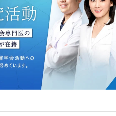
ングのため
いて】
う個人情報を、厳正な管理の下に蓄積・保管し、当該個人情報
防止するため、必要かつ適切な組織的・人的・物理的・技術的
いて】
目的】達成に必要な範囲で、取得情報を共同して利用することが
は、一般社団法人メディカルアライアンスが個人情報の管理に
 フロンティア御成門7F
ライアンス
れている取得情報
囲
Bグループ