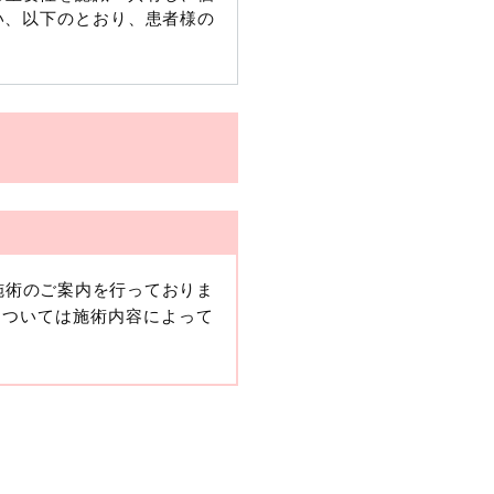
い、以下のとおり、患者様の
施術のご案内を行っておりま
、当該情報に含まれる氏名、
については施術内容によって
報保護委員会の政令に準じま
ますが、他の情報と組み合わ
人情報」と同様に扱うものと