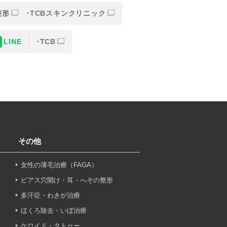
整形
TCBスキンクリニック
LINE
TCB
または一部を外部の業務委託
人情報の保護に関する取り決
意なしに、取得情報を委託先
その他
女性の薄毛治療（FAGA）
止その他お問い合わせについ
ピアス穴開け・耳・へその整形
多汗症・わきが治療
ほくろ除去・いぼ治療
ケロイド・タトゥー