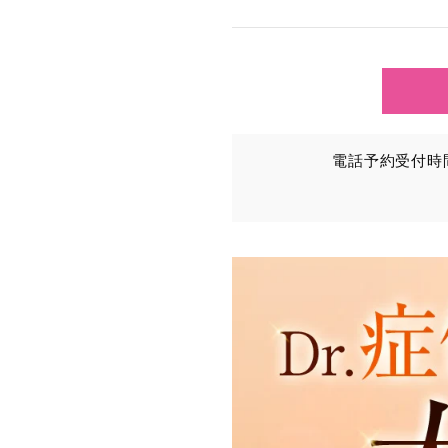
TCBグループが【利用目
③を併せて「取得情報」と
①TCBグループが患者様か
・氏名、生年月日、メール
電話予約受付時間：
・その他、特定の個人を識
②TCBグループが各種サ
・患者様がご利用になった
（これには、Cookie情
③TCBグループが第三者
患者様の同意を得た上で、
から取得し、TCBグルー
・患者様の閲覧履歴、端末