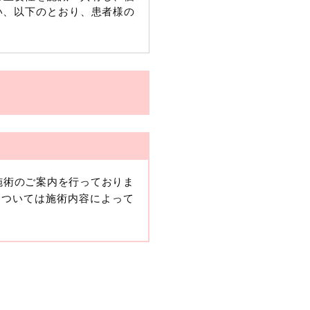
い、以下のとおり、患者様の
施術のご案内を行っておりま
、当該情報に含まれる氏名、
については施術内容によって
報保護委員会の政令に準じま
ますが、他の情報と組み合わ
人情報」と同様に扱うものと