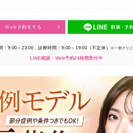
的】に定める目的を達成するために取得する情報には、次のもの
いいます。）。
ら取得する情報
アドレス、電話番号
9:00～23:00
診療時間：9:00～19:00（不定休）
※一部クリ
別することができる情報
LINE相談・Web予約24時間受付中
ービスの利用に関連して取得する情報
各種サービスの内容、ご利用日時、閲覧履歴等に関連する情報
報、アクセスログ等の利用状況に関する情報を含みます。）
から間接的に収集する情報
以下の情報をパブリックDMP事業者およびアフィリエイトサ
プが既に有している患者様の個人情報と紐づける場合があります
等の情報