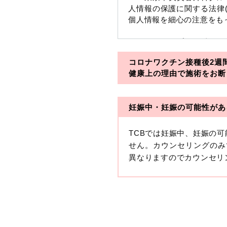
人情報の保護に関する法律
個人情報を細心の注意をも
※TCBグループとは以下
コロナワクチン接種後2週
・一般社団法人メディカル
健康上の理由で施術をお断
・医療法人社団メディカル
妊娠中・妊娠の可能性があ
・医療法人社団創彩会
【定義】
TCBでは妊娠中、妊娠の
本プライバシーポリシーに
せん。カウンセリングのみ
生年月日その他の記述等に
異なりますのでカウンセリ
す。）が含まれるものをい
収集した患者様に関する情
せることにより特定の個人
します。
【取得する情報】