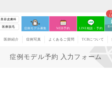
L
美容皮膚科
医療脱毛
受付
症例モデル募集
WEB予約
LINE相談・予約
医師紹介
症例写真
よくあるご質問
TCBについて
症例モデル予約 入力フォーム