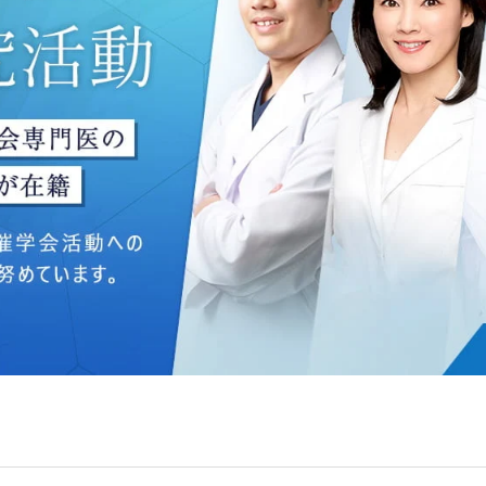
ングのため
いて】
う個人情報を、厳正な管理の下に蓄積・保管し、当該個人情報
防止するため、必要かつ適切な組織的・人的・物理的・技術的
いて】
目的】達成に必要な範囲で、取得情報を共同して利用することが
は、一般社団法人メディカルアライアンスが個人情報の管理に
 フロンティア御成門7F
ライアンス
れている取得情報
囲
Bグループ