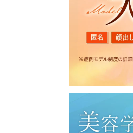
【利用目的】
TCBグループは取得情報
・クリニックの来院予約、
のサービス提供のため
・医療サービスの提供に関
・サービス向上を目的とし
付随する諸対応のため
・Cookie等の技術を用
・閲覧記録等から趣味・嗜
・お問い合わせ又はご意見
・患者様のサービス利用状