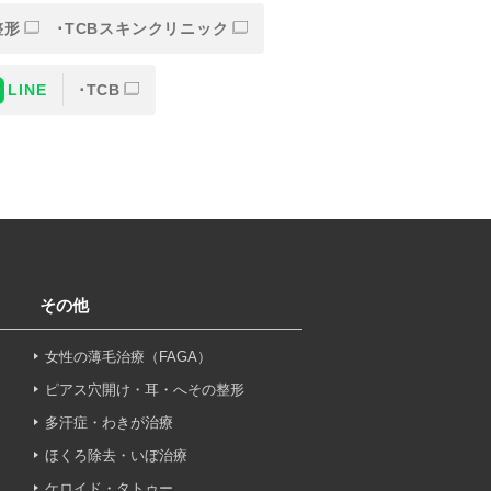
整形
TCBスキンクリニック
LINE
TCB
または一部を外部の業務委託
人情報の保護に関する取り決
意なしに、取得情報を委託先
その他
女性の薄毛治療（FAGA）
止その他お問い合わせについ
ピアス穴開け・耳・へその整形
多汗症・わきが治療
ほくろ除去・いぼ治療
ケロイド・タトゥー