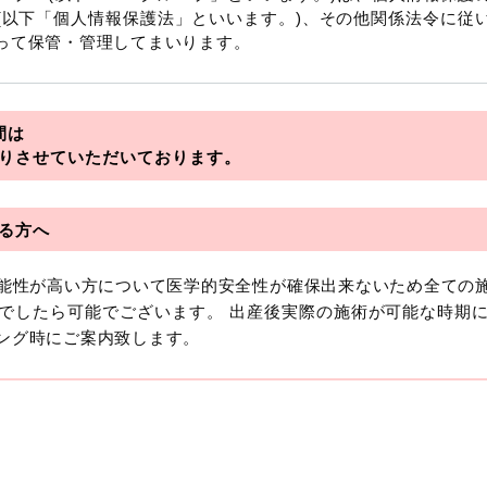
(以下「個人情報保護法」といいます。)、その他関係法令に従
って保管・管理してまいります。
を総称していいます。
間は
アライアンス
りさせていただいております。
フロンティア
る方へ
可能性が高い方について医学的安全性が確保出来ないため全ての
おいて「個人情報」とは、生存する個人に関する情報であって
でしたら可能でございます。 出産後実際の施術が可能な時期
より特定の個人を識別できるもの又は個人識別符号（個人情
ング時にご案内致します。
います。
報には、単独のままでは特定の個人を識別できない情報もあり
を識別できる場合、かかる情報は「個人関連情報」として「個