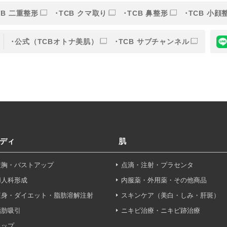
CB 二重整形
TCB クマ取り
TCB 鼻整形
TCB 小顔
的
公式（TCBオトナ美肌）
TCB サブチャンネル
目的】の達成に必要な範囲内において、取得情報の取扱いの全部
す。取得情報の取り扱いを委託する場合、委託先との間で、個
は取得情報が適正に管理されるよう確保します。
報保護法その他の法令により認められる場合を除き、患者様の同
ディ
肌
することはありません。
豊胸・バストアップ
点滴・注射・プラセンタ
利用停止について】
申し出により個人情報に関する開示、訂正、更新、削除、利用停
婦人科形成
内服薬・外用薬・その他商品
す。
痩身・ダイエット・脂肪溶解注射
スキンケア（美白・しみ・肝斑）
脂肪吸引
ニキビ治療・ニキビ跡治療
せフォーム
ヒップ