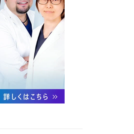
への不正アクセス・紛失・破
防御措置を講じます。
あります。
ついて責任を有します。