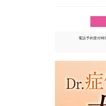
TCBグループが【利用目
③を併せて「取得情報」と
①TCBグループが患者様か
・氏名、生年月日、メール
電話予約受付時間：
・その他、特定の個人を識
②TCBグループが各種サ
・患者様がご利用になった
（これには、Cookie情
③TCBグループが第三者
患者様の同意を得た上で、
から取得し、TCBグルー
・患者様の閲覧履歴、端末