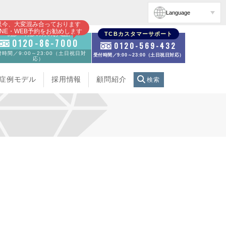
Language
只今、大変混み合っております
INE・WEB予約をお勧めします
初診・再診の方のお電話
TCBカスタマーサポート
0120-86-7000
0120-569-432
時間／9:00～23:00（土日祝日対
受付時間／9:00～23:00（土日祝日対応）
応）
症例モデル
採用情報
顧問紹介
検索