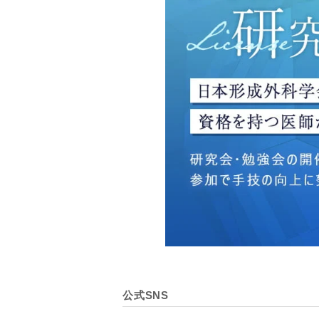
・広告、宣伝、マーケティ
【個人情報の管理体制につ
TCBグループは、取り扱
壊・改ざんおよび漏洩等を
【個人情報の共同利用につ
TCBグループは、【利用
なお、共同利用にあたって
東京都港区西新橋3-25-33
一般社団法人メディカルア
代表電話番号03-6459-0169
①共同して利用される情報
【取得する情報】に規定さ
②共同して利用する者の範
公式SNS
【基本理念】に規定するTC