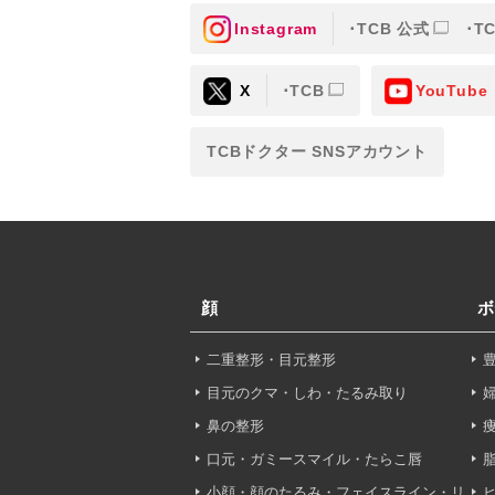
Instagram
TCB 公式
T
③共同利用する者の利用目
X
TCB
YouTube
【利用目的】の達成のため
【外部委託について】
TCBドクター SNSアカウント
TCBグループは、【利用
先に委託することがありま
めを行い、契約にあたって
【第三者提供について】
TCBグループは、個人情
顔
ボ
以外の第三者に開示・提供
二重整形・目元整形
【個人情報の開示・訂正・
TCBグループは、本人の
目元のクマ・しわ・たるみ取り
て、これを適切に対応しま
鼻の整形
口元・ガミースマイル・たらこ唇
問合せ先：
個人情報お問合
小顔・顔のたるみ・フェイスライン・リ