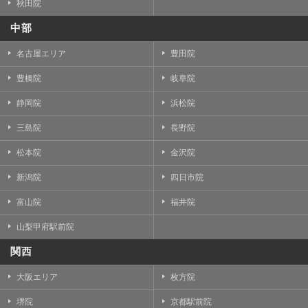
秋田院
中部
名古屋エリア
豊田院
豊橋院
岐阜院
静岡院
浜松院
三島院
長野院
松本院
金沢院
新潟院
四日市院
富山院
福井院
山梨甲府駅前院
関西
大阪エリア
枚方院
堺院
京都駅前院