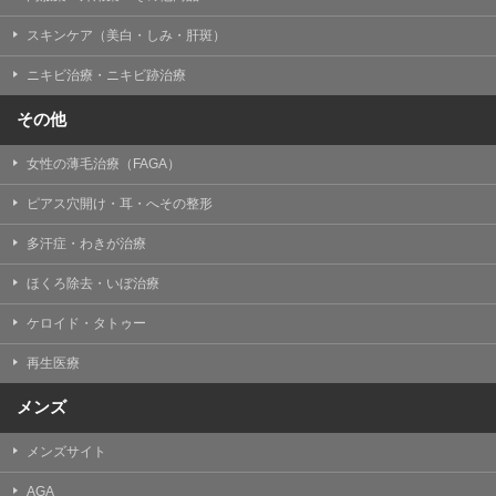
掲載したときをもって効力を生じるものとします。
スキンケア（美白・しみ・肝斑）
ニキビ治療・ニキビ跡治療
その他
女性の薄毛治療（FAGA）
ピアス穴開け・耳・へその整形
多汗症・わきが治療
ほくろ除去・いぼ治療
ケロイド・タトゥー
再生医療
メンズ
メンズサイト
AGA