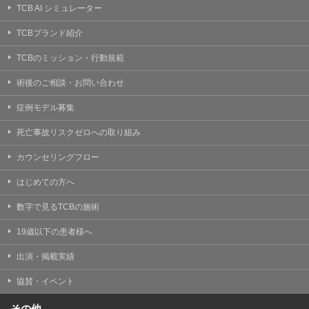
TCB AI シミュレーター
TCBブランド紹介
TCBのミッション・行動規範
術後のご相談・お問い合わせ
症例モデル募集
死亡事故リスクゼロへの取り組み
カウンセリングフロー
はじめての方へ
数字で見るTCBの施術
19歳以下の患者様へ
出演・掲載実績
協賛・イベント
その他