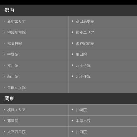
都内
新宿エリア
高田馬場院
池袋駅前院
銀座エリア
秋葉原院
渋谷駅前院
中野院
町田院
立川院
八王子院
品川院
北千住院
自由が丘院
関東
横浜エリア
川崎院
藤沢院
本厚木院
大宮西口院
川口院