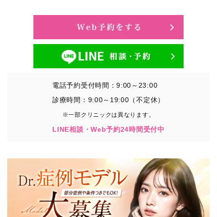
・氏名、生年月日、メールアドレス、電話番号
・その他、特定の個人を識別することができる情報
②TCBグループが各種サービスの利用に関連して取得す
る情報
・患者様がご利用になった各種サービスの内容、ご利用
日時、閲覧履歴等に関連する情報
電話予約受付時間：9:00～23:00
（これには、Cookie情報、アクセスログ等の利用状況に
関する情報を含みます。）
診療時間：9:00～19:00（不定休）
※一部クリニックは異なります。
③TCBグループが第三者から間接的に収集する情報
LINE相談・Web予約24時間受付中
患者様の同意を得た上で、以下の情報をパブリックDMP
事業者およびアフィリエイトサービスプロバイダ等の第
三者から取得し、TCBグループが既に有している患者様
の個人情報と紐づける場合があります。
・患者様の閲覧履歴、端末等の情報
【利用目的】
TCBグループは取得情報を以下の目的で利用いたしま
す。