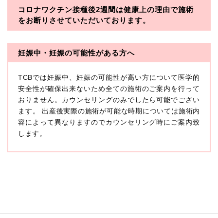
コロナワクチン接種後2週間は
健康上の理由で施術
・一般社団法人メディカルアライアンス
をお断りさせていただいております。
・医療法人社団メディカルフロンティア
・医療法人社団創彩会
妊娠中・妊娠の可能性がある方へ
【定義】
TCBでは妊娠中、妊娠の可能性が高い方について医学的
本プライバシーポリシーにおいて「個人情報」とは、生
存する個人に関する情報であって、当該情報に含まれる
安全性が確保出来ないため全ての施術のご案内を行って
氏名、生年月日その他の記述等により特定の個人を識別
おりません。カウンセリングのみでしたら可能でござい
できるもの又は個人識別符号（個人情報保護委員会の政
ます。 出産後実際の施術が可能な時期については施術内
令に準じます。）が含まれるものをいいます。
収集した患者様に関する情報には、単独のままでは特定
容によって異なりますのでカウンセリング時にご案内致
の個人を識別できない情報もありますが、他の情報と組
します。
み合わせることにより特定の個人を識別できる場合、か
かる情報は「個人関連情報」として「個人情報」と同様
に扱うものとします。
【取得する情報】
TCBグループが【利用目的】に定める目的を達成するた
めに取得する情報には、次のものが含まれます（以下①
ないし③を併せて「取得情報」といいます。）。
①TCBグループが患者様から取得する情報