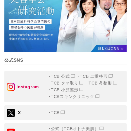
【個人情報の管理体制について】
TCBグループは、取り扱う個人情報を、厳正な管理の下
に蓄積・保管し、当該個人情報への不正アクセス・紛
失・破壊・改ざんおよび漏洩等を防止するため、必要か
つ適切な組織的・人的・物理的・技術的防御措置を講じ
ます。
【個人情報の共同利用について】
TCBグループは、【利用目的】達成に必要な範囲で、取
得情報を共同して利用することがあります。
なお、共同利用にあたっては、一般社団法人メディカル
アライアンスが個人情報の管理について責任を有しま
公式SNS
す。
東京都港区西新橋3-25-33 フロンティア御成門7F
一般社団法人メディカルアライアンス
TCB 公式
TCB 二重整形
代表電話番号03-6459-0169
TCB クマ取り
TCB 鼻整形
Instagram
TCB 小顔整形
①共同して利用される情報
TCBスキンクリニック
【取得する情報】に規定されている取得情報
X
TCB
②共同して利用する者の範囲
【基本理念】に規定するTCBグループ
公式（TCBオトナ美肌）