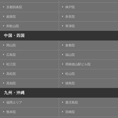
京都四条院
神戸院
姫路院
奈良院
和歌山院
草津院
中国・四国
岡山院
倉敷院
広島院
福山院
松江院
周南徳山駅ビル院
高松院
松山院
高知院
徳島院
九州・沖縄
福岡エリア
鹿児島院
熊本院
宮崎院