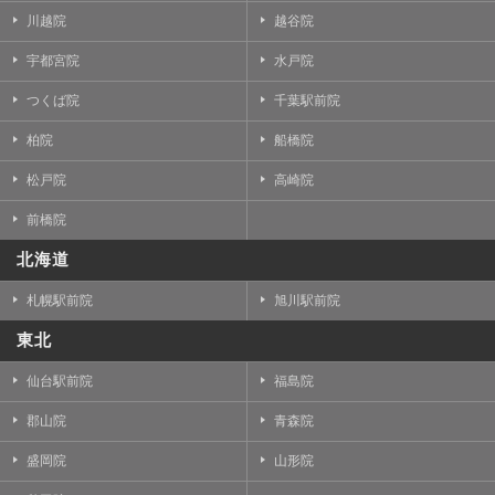
川越院
越谷院
宇都宮院
水戸院
つくば院
千葉駅前院
柏院
船橋院
松戸院
高崎院
前橋院
北海道
札幌駅前院
旭川駅前院
東北
仙台駅前院
福島院
郡山院
青森院
盛岡院
山形院