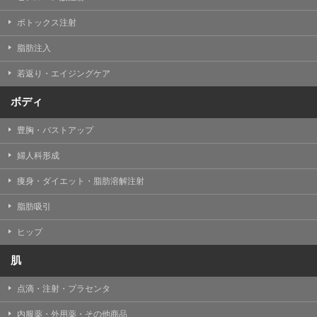
【Cookie(クッキー)について】
Cookieは、一般的にインターネット閲覧を行う際、又は
ボトックス注射
WEBサービスを利用する際に、閲覧者のデバイス内にそ
の閲覧情報を記憶させておく機能です。
脂肪注入
TCBグループでは、Cookie及び類似技術を使用して収集
した情報を利用することにより、WEBサイトの利用状況
若返り・エイジングケア
を分析し、パフォーマンス改善や、WEBサイトを通じて
提供するサービスの向上・改善のため、Cookieを使用す
ることがあります。ご使用のブラウザによりCookieを無
ボディ
効とすることが可能です。ただし、Cookieを無効にした
場合、WEBサイト上のサービスの全部または一部のペー
豊胸・バストアップ
ジが正しく表示されなくなる場合がありますのでご留意
ください。
婦人科形成
【アクセスログについて】
痩身・ダイエット・脂肪溶解注射
TCBグループが運営するWEBサイトでは、アクセスログ
として患者様の履歴情報をサーバ上に記録しています。
脂肪吸引
アクセスログはWEBサイトの保守管理や利用状況に関す
る統計分析のために使用されます。それ以外の目的で使
用されることはありません。
ヒップ
【プライバシーポリシーの改定について】
肌
本プライバシーポリシーの内容は、法令変更への対応や
事業上の必要性等に応じて、改定される場合がありま
点滴・注射・プラセンタ
す。
変更後のプライバシーポリシーについては、当サイトに
内服薬・外用薬・その他商品