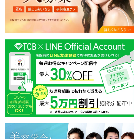
・クリニックの来院予約、医療サービスの提供、医療関
連商品の販売、アフターケア対応、これらに付随する諸
対応等のサービス提供のため
・医療サービスの提供に関する他の医療機関、検査機関
及び研究機関との連携のため
・サービス向上を目的とした医療サービス・販売する医
療関連商品に関する患者様へのアンケートの送受信及び
これに付随する諸対応のため
・Cookie等の技術を用いたアクセス履歴、閲覧記録等に
関する情報の収集、分析
・閲覧記録等から趣味・嗜好を分析した情報を使用して
の広告に利用するため
・お問い合わせ又はご意見の内容確認及びその対応のた
め
・患者様のサービス利用状況の分析及び症例研究のため
・広告、宣伝、マーケティングのため