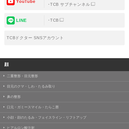
YouTube
③共同利用する者の利用目的
TCB サブチャンネル
【利用目的】の達成のため
LINE
TCB
【外部委託について】
TCBグループは、【利用目的】の達成に必要な範囲内に
おいて、取得情報の取扱いの全部または一部を外部の業
TCBドクター SNSアカウント
務委託先に委託することがあります。取得情報の取り扱
いを委託する場合、委託先との間で、個人情報の保護に
関する取り決めを行い、契約にあたっては取得情報が適
正に管理されるよう確保します。
顔
【第三者提供について】
TCBグループは、個人情報保護法その他の法令により認
められる場合を除き、患者様の同意なしに、取得情報を
二重整形・目元整形
委託先以外の第三者に開示・提供することはありませ
ん。
目元のクマ・しわ・たるみ取り
【個人情報の開示・訂正・利用停止について】
鼻の整形
TCBグループは、本人の申し出により個人情報に関する
開示、訂正、更新、削除、利用停止その他お問い合わせ
口元・ガミースマイル・たらこ唇
について、これを適切に対応します。
小顔・顔のたるみ・フェイスライン・リフトアップ
問合せ先：
個人情報お問合せフォーム
ヒアルロン酸注射