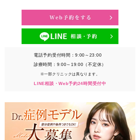
・氏名、生年月日、メールアドレス、電話番号
・その他、特定の個人を識別することができる情報
②TCBグループが各種サービスの利用に関連して取得す
る情報
・患者様がご利用になった各種サービスの内容、ご利用
日時、閲覧履歴等に関連する情報
電話予約受付時間：9:00～23:00
（これには、Cookie情報、アクセスログ等の利用状況に
関する情報を含みます。）
診療時間：9:00～19:00（不定休）
※一部クリニックは異なります。
③TCBグループが第三者から間接的に収集する情報
LINE相談・Web予約24時間受付中
患者様の同意を得た上で、以下の情報をパブリックDMP
事業者およびアフィリエイトサービスプロバイダ等の第
三者から取得し、TCBグループが既に有している患者様
の個人情報と紐づける場合があります。
・患者様の閲覧履歴、端末等の情報
【利用目的】
TCBグループは取得情報を以下の目的で利用いたしま
す。