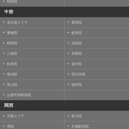
秋田院
中部
名古屋エリア
豊田院
豊橋院
岐阜院
静岡院
浜松院
三島院
長野院
松本院
金沢院
新潟院
四日市院
富山院
福井院
山梨甲府駅前院
関西
大阪エリア
枚方院
堺院
京都駅前院