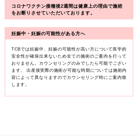
コロナワクチン接種後2週間は
健康上の理由で施術
・一般社団法人メディカルアライアンス
をお断りさせていただいております。
・医療法人社団メディカルフロンティア
・医療法人社団創彩会
妊娠中・妊娠の可能性がある方へ
【定義】
TCBでは妊娠中、妊娠の可能性が高い方について医学的
本プライバシーポリシーにおいて「個人情報」とは、生
存する個人に関する情報であって、当該情報に含まれる
安全性が確保出来ないため全ての施術のご案内を行って
氏名、生年月日その他の記述等により特定の個人を識別
おりません。カウンセリングのみでしたら可能でござい
できるもの又は個人識別符号（個人情報保護委員会の政
ます。 出産後実際の施術が可能な時期については施術内
令に準じます。）が含まれるものをいいます。
収集した患者様に関する情報には、単独のままでは特定
容によって異なりますのでカウンセリング時にご案内致
の個人を識別できない情報もありますが、他の情報と組
します。
み合わせることにより特定の個人を識別できる場合、か
かる情報は「個人関連情報」として「個人情報」と同様
に扱うものとします。
【取得する情報】
TCBグループが【利用目的】に定める目的を達成するた
めに取得する情報には、次のものが含まれます（以下①
ないし③を併せて「取得情報」といいます。）。
①TCBグループが患者様から取得する情報