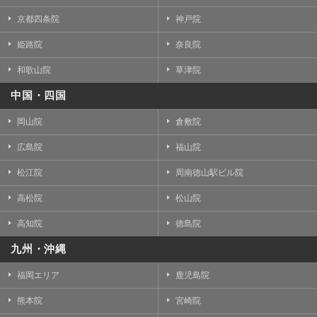
京都四条院
神戸院
姫路院
奈良院
和歌山院
草津院
中国・四国
岡山院
倉敷院
広島院
福山院
松江院
周南徳山駅ビル院
高松院
松山院
高知院
徳島院
九州・沖縄
福岡エリア
鹿児島院
熊本院
宮崎院