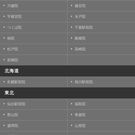
川越院
越谷院
宇都宮院
水戸院
つくば院
千葉駅前院
柏院
船橋院
松戸院
高崎院
前橋院
北海道
札幌駅前院
旭川駅前院
東北
仙台駅前院
福島院
郡山院
青森院
盛岡院
山形院