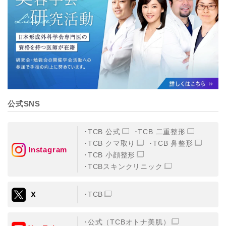
【個人情報の管理体制について】
TCBグループは、取り扱う個人情報を、厳正な管理の下
に蓄積・保管し、当該個人情報への不正アクセス・紛
失・破壊・改ざんおよび漏洩等を防止するため、必要か
つ適切な組織的・人的・物理的・技術的防御措置を講じ
ます。
【個人情報の共同利用について】
TCBグループは、【利用目的】達成に必要な範囲で、取
得情報を共同して利用することがあります。
なお、共同利用にあたっては、一般社団法人メディカル
アライアンスが個人情報の管理について責任を有しま
公式SNS
す。
東京都港区西新橋3-25-33 フロンティア御成門7F
一般社団法人メディカルアライアンス
TCB 公式
TCB 二重整形
代表電話番号03-6459-0169
TCB クマ取り
TCB 鼻整形
Instagram
TCB 小顔整形
①共同して利用される情報
TCBスキンクリニック
【取得する情報】に規定されている取得情報
X
TCB
②共同して利用する者の範囲
【基本理念】に規定するTCBグループ
公式（TCBオトナ美肌）