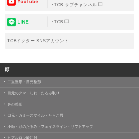
YouTube
③共同利用する者の利用目的
TCB サブチャンネル
【利用目的】の達成のため
LINE
TCB
【外部委託について】
TCBグループは、【利用目的】の達成に必要な範囲内に
おいて、取得情報の取扱いの全部または一部を外部の業
TCBドクター SNSアカウント
務委託先に委託することがあります。取得情報の取り扱
いを委託する場合、委託先との間で、個人情報の保護に
関する取り決めを行い、契約にあたっては取得情報が適
正に管理されるよう確保します。
顔
【第三者提供について】
TCBグループは、個人情報保護法その他の法令により認
められる場合を除き、患者様の同意なしに、取得情報を
二重整形・目元整形
委託先以外の第三者に開示・提供することはありませ
ん。
目元のクマ・しわ・たるみ取り
【個人情報の開示・訂正・利用停止について】
鼻の整形
TCBグループは、本人の申し出により個人情報に関する
開示、訂正、更新、削除、利用停止その他お問い合わせ
口元・ガミースマイル・たらこ唇
について、これを適切に対応します。
小顔・顔のたるみ・フェイスライン・リフトアップ
問合せ先：
個人情報お問合せフォーム
ヒアルロン酸注射