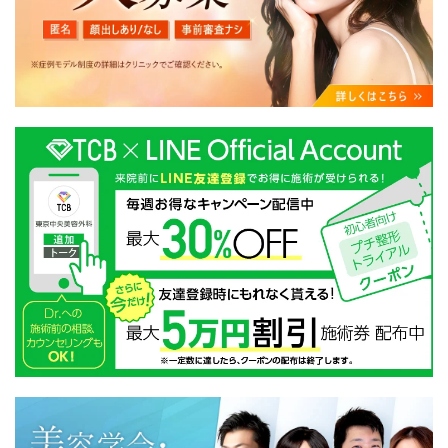
・クリニックの来院予約、医療サービスの提供、医療関
連商品の販売、アフターケア対応、これらに付随する諸
対応等のサービス提供のため
・医療サービスの提供に関する他の医療機関、検査機関
及び研究機関との連携のため
・サービス向上を目的とした医療サービス・販売する医
療関連商品に関する患者様へのアンケートの送受信及び
これに付随する諸対応のため
・Cookie等の技術を用いたアクセス履歴、閲覧記録等に
関する情報の収集、分析
・閲覧記録等から趣味・嗜好を分析した情報を使用して
の広告に利用するため
・お問い合わせ又はご意見の内容確認及びその対応のた
め
・患者様のサービス利用状況の分析及び症例研究のため
・広告、宣伝、マーケティングのため