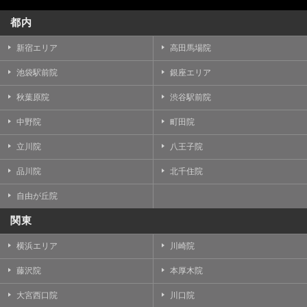
都内
新宿エリア
高田馬場院
池袋駅前院
銀座エリア
秋葉原院
渋谷駅前院
中野院
町田院
立川院
八王子院
品川院
北千住院
自由が丘院
関東
横浜エリア
川崎院
藤沢院
本厚木院
大宮西口院
川口院