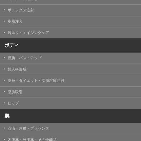
【Cookie(クッキー)について】
Cookieは、一般的にインターネット閲覧を行う際、又は
ボトックス注射
WEBサービスを利用する際に、閲覧者のデバイス内にそ
の閲覧情報を記憶させておく機能です。
脂肪注入
TCBグループでは、Cookie及び類似技術を使用して収集
した情報を利用することにより、WEBサイトの利用状況
若返り・エイジングケア
を分析し、パフォーマンス改善や、WEBサイトを通じて
提供するサービスの向上・改善のため、Cookieを使用す
ることがあります。ご使用のブラウザによりCookieを無
ボディ
効とすることが可能です。ただし、Cookieを無効にした
場合、WEBサイト上のサービスの全部または一部のペー
豊胸・バストアップ
ジが正しく表示されなくなる場合がありますのでご留意
ください。
婦人科形成
【アクセスログについて】
痩身・ダイエット・脂肪溶解注射
TCBグループが運営するWEBサイトでは、アクセスログ
として患者様の履歴情報をサーバ上に記録しています。
脂肪吸引
アクセスログはWEBサイトの保守管理や利用状況に関す
る統計分析のために使用されます。それ以外の目的で使
用されることはありません。
ヒップ
【プライバシーポリシーの改定について】
肌
本プライバシーポリシーの内容は、法令変更への対応や
事業上の必要性等に応じて、改定される場合がありま
点滴・注射・プラセンタ
す。
変更後のプライバシーポリシーについては、当サイトに
内服薬・外用薬・その他商品