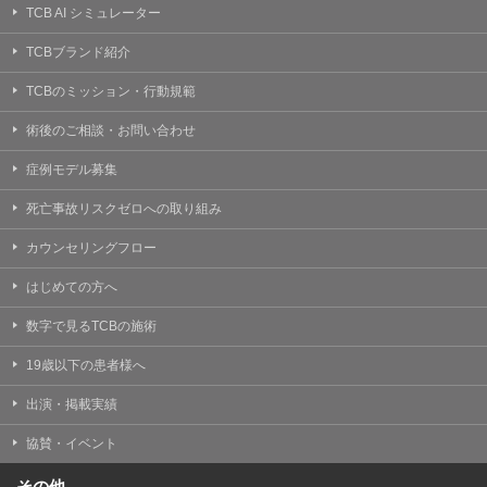
TCB AI シミュレーター
TCBブランド紹介
TCBのミッション・行動規範
術後のご相談・お問い合わせ
症例モデル募集
死亡事故リスクゼロへの取り組み
カウンセリングフロー
はじめての方へ
数字で見るTCBの施術
19歳以下の患者様へ
出演・掲載実績
協賛・イベント
その他