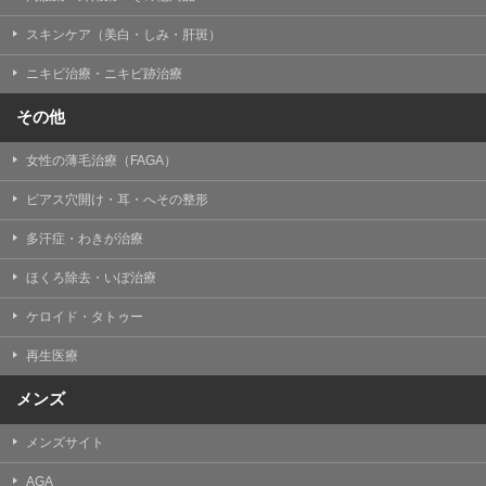
掲載したときをもって効力を生じるものとします。
スキンケア（美白・しみ・肝斑）
ニキビ治療・ニキビ跡治療
その他
女性の薄毛治療（FAGA）
ピアス穴開け・耳・へその整形
多汗症・わきが治療
ほくろ除去・いぼ治療
ケロイド・タトゥー
再生医療
メンズ
メンズサイト
AGA