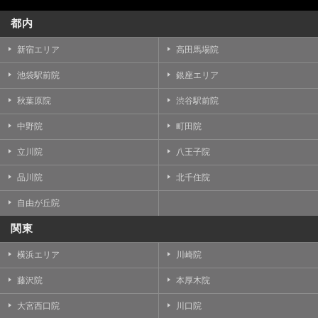
都内
新宿エリア
高田馬場院
池袋駅前院
銀座エリア
秋葉原院
渋谷駅前院
中野院
町田院
立川院
八王子院
品川院
北千住院
自由が丘院
関東
横浜エリア
川崎院
藤沢院
本厚木院
大宮西口院
川口院