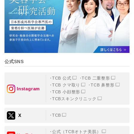
【個人情報の管理体制について】
TCBグループは、取り扱う個人情報を、厳正な管理の下
に蓄積・保管し、当該個人情報への不正アクセス・紛
失・破壊・改ざんおよび漏洩等を防止するため、必要か
つ適切な組織的・人的・物理的・技術的防御措置を講じ
ます。
【個人情報の共同利用について】
TCBグループは、【利用目的】達成に必要な範囲で、取
得情報を共同して利用することがあります。
なお、共同利用にあたっては、一般社団法人メディカル
アライアンスが個人情報の管理について責任を有しま
公式SNS
す。
東京都港区西新橋3-25-33 フロンティア御成門7F
一般社団法人メディカルアライアンス
TCB 公式
TCB 二重整形
代表電話番号03-6459-0169
TCB クマ取り
TCB 鼻整形
Instagram
TCB 小顔整形
①共同して利用される情報
TCBスキンクリニック
【取得する情報】に規定されている取得情報
X
TCB
②共同して利用する者の範囲
【基本理念】に規定するTCBグループ
公式（TCBオトナ美肌）