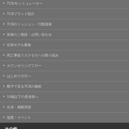
TCB AI シミュレーター
TCBブランド紹介
TCBのミッション・行動規範
術後のご相談・お問い合わせ
症例モデル募集
死亡事故リスクゼロへの取り組み
カウンセリングフロー
はじめての方へ
数字で見るTCBの施術
19歳以下の患者様へ
出演・掲載実績
協賛・イベント
その他