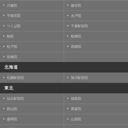
川越院
越谷院
宇都宮院
水戸院
つくば院
千葉駅前院
柏院
船橋院
松戸院
高崎院
前橋院
北海道
札幌駅前院
旭川駅前院
東北
仙台駅前院
福島院
郡山院
青森院
盛岡院
山形院