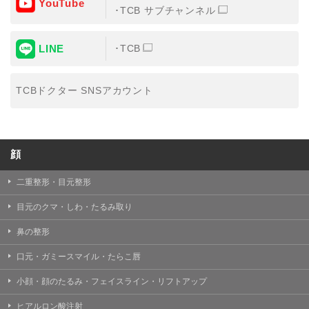
YouTube
③共同利用する者の利用目的
TCB サブチャンネル
【利用目的】の達成のため
LINE
TCB
【外部委託について】
TCBグループは、【利用目的】の達成に必要な範囲内に
おいて、取得情報の取扱いの全部または一部を外部の業
TCBドクター SNSアカウント
務委託先に委託することがあります。取得情報の取り扱
いを委託する場合、委託先との間で、個人情報の保護に
関する取り決めを行い、契約にあたっては取得情報が適
正に管理されるよう確保します。
顔
【第三者提供について】
TCBグループは、個人情報保護法その他の法令により認
められる場合を除き、患者様の同意なしに、取得情報を
二重整形・目元整形
委託先以外の第三者に開示・提供することはありませ
ん。
目元のクマ・しわ・たるみ取り
【個人情報の開示・訂正・利用停止について】
鼻の整形
TCBグループは、本人の申し出により個人情報に関する
開示、訂正、更新、削除、利用停止その他お問い合わせ
口元・ガミースマイル・たらこ唇
について、これを適切に対応します。
小顔・顔のたるみ・フェイスライン・リフトアップ
問合せ先：
個人情報お問合せフォーム
ヒアルロン酸注射