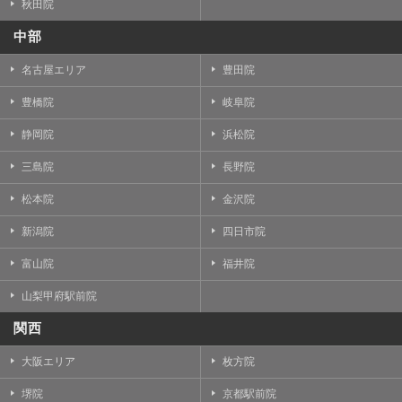
秋田院
中部
名古屋エリア
豊田院
豊橋院
岐阜院
静岡院
浜松院
三島院
長野院
松本院
金沢院
新潟院
四日市院
富山院
福井院
山梨甲府駅前院
関西
大阪エリア
枚方院
堺院
京都駅前院