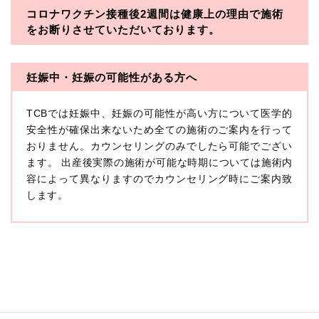
コロナワクチン接種後2週間は
健康上の理由で施術
・一般社団法人メディカルアライアンス
をお断りさせていただいております。
・医療法人社団メディカルフロンティア
・医療法人社団創彩会
妊娠中・妊娠の可能性がある方へ
【定義】
TCBでは妊娠中、妊娠の可能性が高い方について医学的
本プライバシーポリシーにおいて「個人情報」とは、生
存する個人に関する情報であって、当該情報に含まれる
安全性が確保出来ないため全ての施術のご案内を行って
氏名、生年月日その他の記述等により特定の個人を識別
おりません。カウンセリングのみでしたら可能でござい
できるもの又は個人識別符号（個人情報保護委員会の政
ます。 出産後実際の施術が可能な時期については施術内
令に準じます。）が含まれるものをいいます。
収集した患者様に関する情報には、単独のままでは特定
容によって異なりますのでカウンセリング時にご案内致
の個人を識別できない情報もありますが、他の情報と組
します。
み合わせることにより特定の個人を識別できる場合、か
かる情報は「個人関連情報」として「個人情報」と同様
に扱うものとします。
【取得する情報】
TCBグループが【利用目的】に定める目的を達成するた
めに取得する情報には、次のものが含まれます（以下①
ないし③を併せて「取得情報」といいます。）。
①TCBグループが患者様から取得する情報