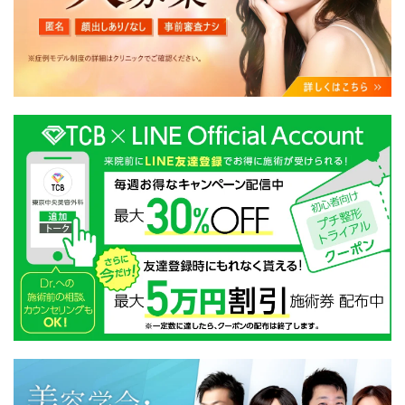
・クリニックの来院予約、医療サービスの提供、医療関
連商品の販売、アフターケア対応、これらに付随する諸
対応等のサービス提供のため
・医療サービスの提供に関する他の医療機関、検査機関
及び研究機関との連携のため
・サービス向上を目的とした医療サービス・販売する医
療関連商品に関する患者様へのアンケートの送受信及び
これに付随する諸対応のため
・Cookie等の技術を用いたアクセス履歴、閲覧記録等に
関する情報の収集、分析
・閲覧記録等から趣味・嗜好を分析した情報を使用して
の広告に利用するため
・お問い合わせ又はご意見の内容確認及びその対応のた
め
・患者様のサービス利用状況の分析及び症例研究のため
・広告、宣伝、マーケティングのため