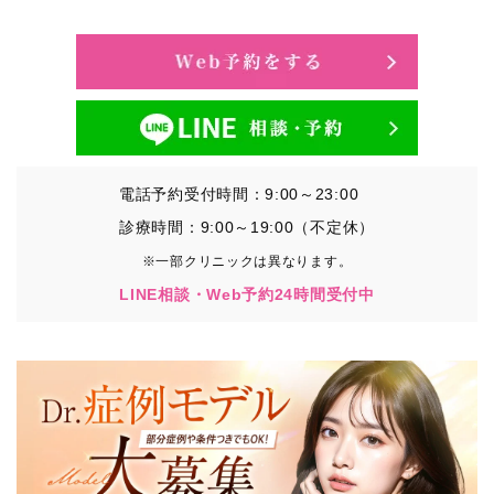
・氏名、生年月日、メールアドレス、電話番号
・その他、特定の個人を識別することができる情報
②TCBグループが各種サービスの利用に関連して取得す
る情報
・患者様がご利用になった各種サービスの内容、ご利用
日時、閲覧履歴等に関連する情報
電話予約受付時間：9:00～23:00
（これには、Cookie情報、アクセスログ等の利用状況に
関する情報を含みます。）
診療時間：9:00～19:00（不定休）
※一部クリニックは異なります。
③TCBグループが第三者から間接的に収集する情報
LINE相談・Web予約24時間受付中
患者様の同意を得た上で、以下の情報をパブリックDMP
事業者およびアフィリエイトサービスプロバイダ等の第
三者から取得し、TCBグループが既に有している患者様
の個人情報と紐づける場合があります。
・患者様の閲覧履歴、端末等の情報
【利用目的】
TCBグループは取得情報を以下の目的で利用いたしま
す。