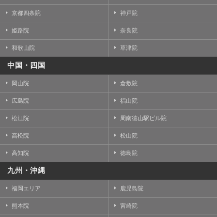
京都四条院
神戸院
姫路院
奈良院
和歌山院
草津院
中国・四国
岡山院
倉敷院
広島院
福山院
松江院
周南徳山駅ビル院
高松院
松山院
高知院
徳島院
九州・沖縄
福岡エリア
鹿児島院
熊本院
宮崎院