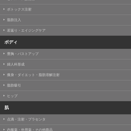
【Cookie(クッキー)について】
Cookieは、一般的にインターネット閲覧を行う際、又は
ボトックス注射
WEBサービスを利用する際に、閲覧者のデバイス内にそ
の閲覧情報を記憶させておく機能です。
脂肪注入
TCBグループでは、Cookie及び類似技術を使用して収集
した情報を利用することにより、WEBサイトの利用状況
若返り・エイジングケア
を分析し、パフォーマンス改善や、WEBサイトを通じて
提供するサービスの向上・改善のため、Cookieを使用す
ることがあります。ご使用のブラウザによりCookieを無
ボディ
効とすることが可能です。ただし、Cookieを無効にした
場合、WEBサイト上のサービスの全部または一部のペー
豊胸・バストアップ
ジが正しく表示されなくなる場合がありますのでご留意
ください。
婦人科形成
【アクセスログについて】
痩身・ダイエット・脂肪溶解注射
TCBグループが運営するWEBサイトでは、アクセスログ
として患者様の履歴情報をサーバ上に記録しています。
脂肪吸引
アクセスログはWEBサイトの保守管理や利用状況に関す
る統計分析のために使用されます。それ以外の目的で使
用されることはありません。
ヒップ
【プライバシーポリシーの改定について】
肌
本プライバシーポリシーの内容は、法令変更への対応や
事業上の必要性等に応じて、改定される場合がありま
点滴・注射・プラセンタ
す。
変更後のプライバシーポリシーについては、当サイトに
内服薬・外用薬・その他商品