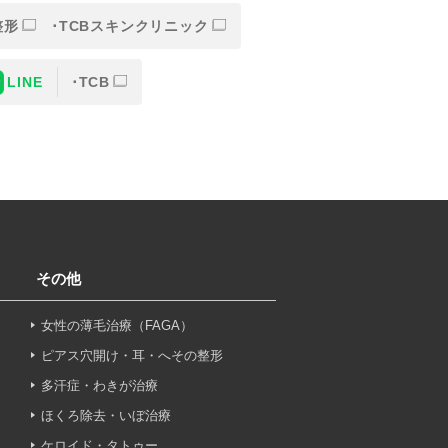
整形
TCBスキンクリニック
LINE
TCB
または一部を外部の業務委託
人情報の保護に関する取り決
意なしに、取得情報を委託先
その他
女性の薄毛治療（FAGA）
止その他お問い合わせについ
ピアス穴開け・耳・へその整形
多汗症・わきが治療
ほくろ除去・いぼ治療
ケロイド・タトゥー