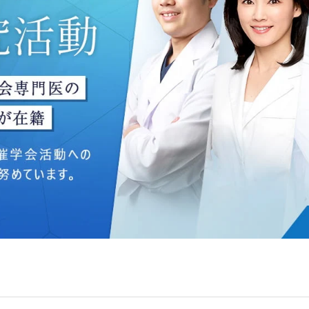
ングのため
いて】
う個人情報を、厳正な管理の下に蓄積・保管し、当該個人情報
防止するため、必要かつ適切な組織的・人的・物理的・技術的
いて】
目的】達成に必要な範囲で、取得情報を共同して利用することが
は、一般社団法人メディカルアライアンスが個人情報の管理に
 フロンティア御成門7F
ライアンス
れている取得情報
囲
Bグループ