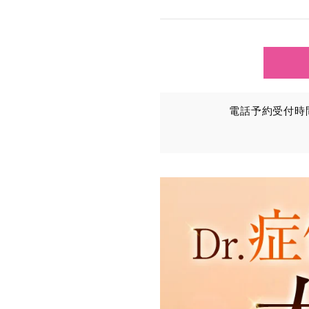
TCBグループが【利用目
③を併せて「取得情報」と
①TCBグループが患者様か
・氏名、生年月日、メール
電話予約受付時間：
・その他、特定の個人を識
②TCBグループが各種サ
・患者様がご利用になった
（これには、Cookie情
③TCBグループが第三者
患者様の同意を得た上で、
から取得し、TCBグルー
・患者様の閲覧履歴、端末