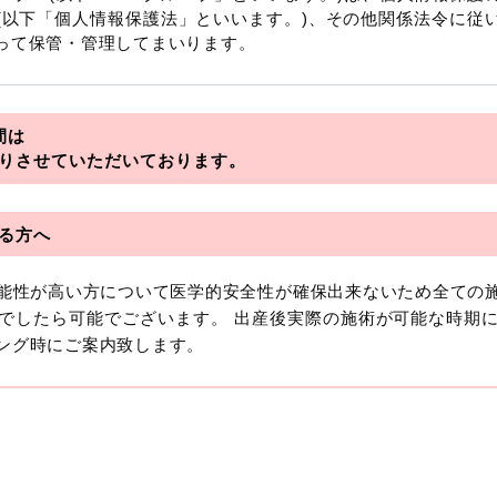
(以下「個人情報保護法」といいます。)、その他関係法令に従
って保管・管理してまいります。
を総称していいます。
間は
アライアンス
りさせていただいております。
フロンティア
る方へ
可能性が高い方について医学的安全性が確保出来ないため全ての
おいて「個人情報」とは、生存する個人に関する情報であって
でしたら可能でございます。 出産後実際の施術が可能な時期
より特定の個人を識別できるもの又は個人識別符号（個人情
ング時にご案内致します。
います。
報には、単独のままでは特定の個人を識別できない情報もあり
を識別できる場合、かかる情報は「個人関連情報」として「個