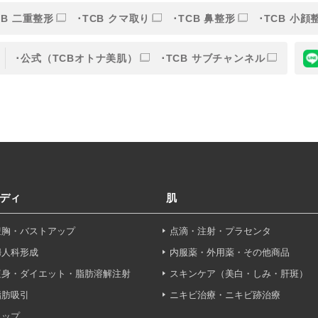
CB 二重整形
TCB クマ取り
TCB 鼻整形
TCB 小顔
的
公式（TCBオトナ美肌）
TCB サブチャンネル
目的】の達成に必要な範囲内において、取得情報の取扱いの全部
す。取得情報の取り扱いを委託する場合、委託先との間で、個
は取得情報が適正に管理されるよう確保します。
報保護法その他の法令により認められる場合を除き、患者様の同
ディ
肌
することはありません。
豊胸・バストアップ
点滴・注射・プラセンタ
利用停止について】
申し出により個人情報に関する開示、訂正、更新、削除、利用停
婦人科形成
内服薬・外用薬・その他商品
す。
痩身・ダイエット・脂肪溶解注射
スキンケア（美白・しみ・肝斑）
脂肪吸引
ニキビ治療・ニキビ跡治療
せフォーム
ヒップ