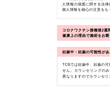
人情報の保護に関する法律
個人情報を細心の注意をも
※TCBグループとは以下
コロナワクチン接種後2週
・一般社団法人メディカル
健康上の理由で施術をお断
・医療法人社団メディカル
妊娠中・妊娠の可能性があ
・医療法人社団創彩会
【定義】
TCBでは妊娠中、妊娠の
本プライバシーポリシーに
せん。カウンセリングのみ
生年月日その他の記述等に
異なりますのでカウンセリ
す。）が含まれるものをい
収集した患者様に関する情
せることにより特定の個人
します。
【取得する情報】