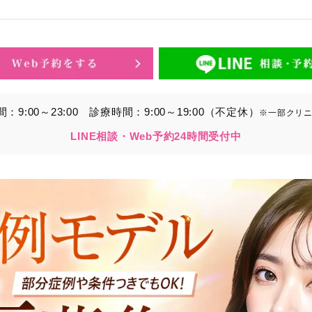
的】に定める目的を達成するために取得する情報には、次のもの
いいます。）。
ら取得する情報
アドレス、電話番号
9:00～23:00
診療時間：9:00～19:00（不定休）
※一部クリ
別することができる情報
LINE相談・Web予約24時間受付中
ービスの利用に関連して取得する情報
各種サービスの内容、ご利用日時、閲覧履歴等に関連する情報
報、アクセスログ等の利用状況に関する情報を含みます。）
から間接的に収集する情報
以下の情報をパブリックDMP事業者およびアフィリエイトサ
プが既に有している患者様の個人情報と紐づける場合があります
等の情報