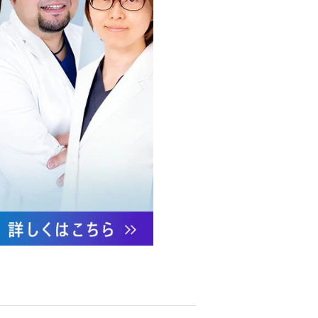
への不正アクセス・紛失・破
防御措置を講じます。
あります。
ついて責任を有します。