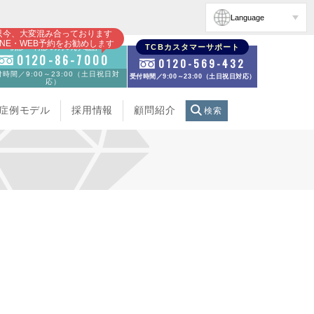
Language
只今、大変混み合っております
INE・WEB予約をお勧めします
初診・再診の方のお電話
TCBカスタマーサポート
0120-86-7000
0120-569-432
時間／9:00～23:00（土日祝日対
受付時間／9:00～23:00（土日祝日対応）
応）
症例モデル
採用情報
顧問紹介
検索