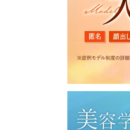
【利用目的】
TCBグループは取得情報
・クリニックの来院予約、
のサービス提供のため
・医療サービスの提供に関
・サービス向上を目的とし
付随する諸対応のため
・Cookie等の技術を用
・閲覧記録等から趣味・嗜
・お問い合わせ又はご意見
・患者様のサービス利用状