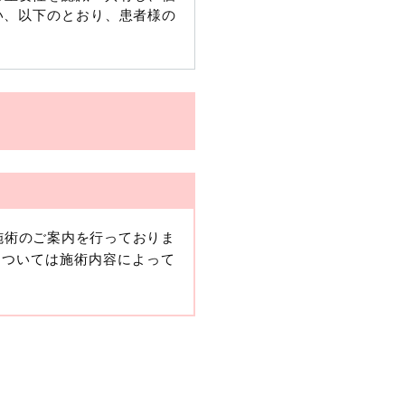
い、以下のとおり、患者様の
施術のご案内を行っておりま
、当該情報に含まれる氏名、
については施術内容によって
報保護委員会の政令に準じま
ますが、他の情報と組み合わ
人情報」と同様に扱うものと