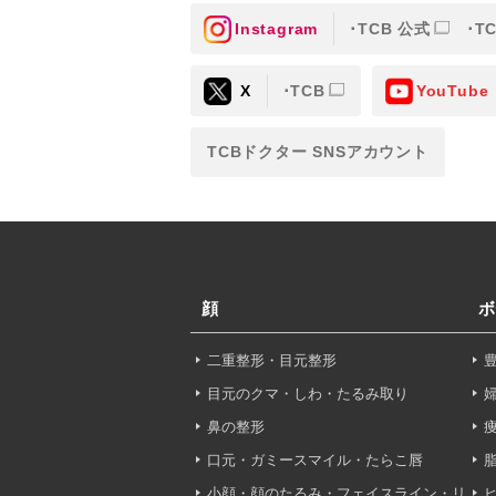
Instagram
TCB 公式
T
③共同利用する者の利用目
X
TCB
YouTube
【利用目的】の達成のため
【外部委託について】
TCBドクター SNSアカウント
TCBグループは、【利用
先に委託することがありま
めを行い、契約にあたって
【第三者提供について】
TCBグループは、個人情
顔
ボ
以外の第三者に開示・提供
二重整形・目元整形
【個人情報の開示・訂正・
TCBグループは、本人の
目元のクマ・しわ・たるみ取り
て、これを適切に対応しま
鼻の整形
口元・ガミースマイル・たらこ唇
問合せ先：
個人情報お問合
小顔・顔のたるみ・フェイスライン・リ