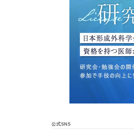
・広告、宣伝、マーケティ
【個人情報の管理体制につ
TCBグループは、取り扱
壊・改ざんおよび漏洩等を
【個人情報の共同利用につ
TCBグループは、【利用
なお、共同利用にあたって
東京都港区西新橋3-25-33
一般社団法人メディカルア
代表電話番号03-6459-0169
①共同して利用される情報
【取得する情報】に規定さ
②共同して利用する者の範
公式SNS
【基本理念】に規定するTC