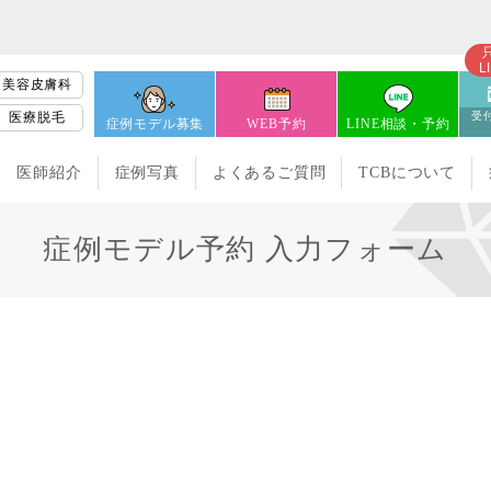
L
美容皮膚科
医療脱毛
受付
症例モデル募集
WEB予約
LINE相談・予約
医師紹介
症例写真
よくあるご質問
TCBについて
症例モデル予約 入力フォーム