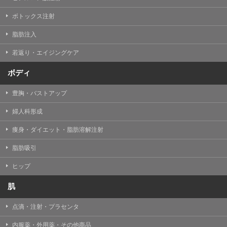
【Cookie(クッキー)について】
Cookieは、一般的にインターネット閲覧を行う際、又は
ボトックス注射
WEBサービスを利用する際に、閲覧者のデバイス内にそ
の閲覧情報を記憶させておく機能です。
脂肪注入
TCBグループでは、Cookie及び類似技術を使用して収集
した情報を利用することにより、WEBサイトの利用状況
若返り・エイジングケア
を分析し、パフォーマンス改善や、WEBサイトを通じて
提供するサービスの向上・改善のため、Cookieを使用す
ることがあります。ご使用のブラウザによりCookieを無
ボディ
効とすることが可能です。ただし、Cookieを無効にした
場合、WEBサイト上のサービスの全部または一部のペー
豊胸・バストアップ
ジが正しく表示されなくなる場合がありますのでご留意
ください。
婦人科形成
【アクセスログについて】
痩身・ダイエット・脂肪溶解注射
TCBグループが運営するWEBサイトでは、アクセスログ
として患者様の履歴情報をサーバ上に記録しています。
脂肪吸引
アクセスログはWEBサイトの保守管理や利用状況に関す
る統計分析のために使用されます。それ以外の目的で使
用されることはありません。
ヒップ
【プライバシーポリシーの改定について】
肌
本プライバシーポリシーの内容は、法令変更への対応や
事業上の必要性等に応じて、改定される場合がありま
点滴・注射・プラセンタ
す。
変更後のプライバシーポリシーについては、当サイトに
内服薬・外用薬・その他商品