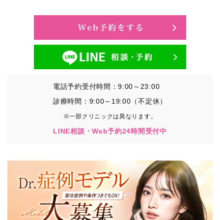
・氏名、生年月日、メールアドレス、電話番号
・その他、特定の個人を識別することができる情報
②TCBグループが各種サービスの利用に関連して取得す
る情報
・患者様がご利用になった各種サービスの内容、ご利用
日時、閲覧履歴等に関連する情報
電話予約受付時間：9:00～23:00
（これには、Cookie情報、アクセスログ等の利用状況に
関する情報を含みます。）
診療時間：9:00～19:00（不定休）
※一部クリニックは異なります。
③TCBグループが第三者から間接的に収集する情報
LINE相談・Web予約24時間受付中
患者様の同意を得た上で、以下の情報をパブリックDMP
事業者およびアフィリエイトサービスプロバイダ等の第
三者から取得し、TCBグループが既に有している患者様
の個人情報と紐づける場合があります。
・患者様の閲覧履歴、端末等の情報
【利用目的】
TCBグループは取得情報を以下の目的で利用いたしま
す。