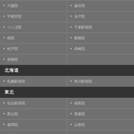
川越院
越谷院
宇都宮院
水戸院
つくば院
千葉駅前院
柏院
船橋院
松戸院
高崎院
前橋院
北海道
札幌駅前院
旭川駅前院
東北
仙台駅前院
福島院
郡山院
青森院
盛岡院
山形院