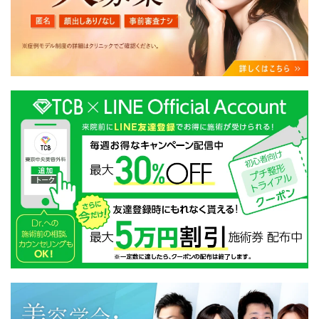
・クリニックの来院予約、医療サービスの提供、医療関
連商品の販売、アフターケア対応、これらに付随する諸
対応等のサービス提供のため
・医療サービスの提供に関する他の医療機関、検査機関
及び研究機関との連携のため
・サービス向上を目的とした医療サービス・販売する医
療関連商品に関する患者様へのアンケートの送受信及び
これに付随する諸対応のため
・Cookie等の技術を用いたアクセス履歴、閲覧記録等に
関する情報の収集、分析
・閲覧記録等から趣味・嗜好を分析した情報を使用して
の広告に利用するため
・お問い合わせ又はご意見の内容確認及びその対応のた
め
・患者様のサービス利用状況の分析及び症例研究のため
・広告、宣伝、マーケティングのため