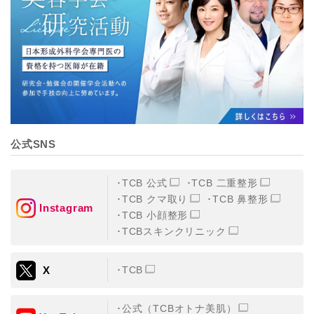
【個人情報の管理体制について】
TCBグループは、取り扱う個人情報を、厳正な管理の下
に蓄積・保管し、当該個人情報への不正アクセス・紛
失・破壊・改ざんおよび漏洩等を防止するため、必要か
つ適切な組織的・人的・物理的・技術的防御措置を講じ
ます。
【個人情報の共同利用について】
TCBグループは、【利用目的】達成に必要な範囲で、取
得情報を共同して利用することがあります。
なお、共同利用にあたっては、一般社団法人メディカル
アライアンスが個人情報の管理について責任を有しま
公式SNS
す。
東京都港区西新橋3-25-33 フロンティア御成門7F
一般社団法人メディカルアライアンス
TCB 公式
TCB 二重整形
代表電話番号03-6459-0169
TCB クマ取り
TCB 鼻整形
Instagram
TCB 小顔整形
①共同して利用される情報
TCBスキンクリニック
【取得する情報】に規定されている取得情報
X
TCB
②共同して利用する者の範囲
【基本理念】に規定するTCBグループ
公式（TCBオトナ美肌）