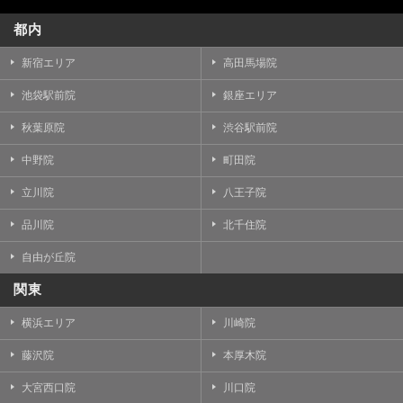
都内
新宿エリア
高田馬場院
池袋駅前院
銀座エリア
秋葉原院
渋谷駅前院
中野院
町田院
立川院
八王子院
品川院
北千住院
自由が丘院
関東
横浜エリア
川崎院
藤沢院
本厚木院
大宮西口院
川口院