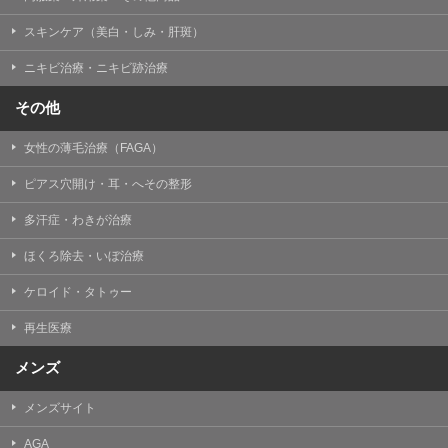
掲載したときをもって効力を生じるものとします。
スキンケア（美白・しみ・肝斑）
ニキビ治療・ニキビ跡治療
その他
女性の薄毛治療（FAGA）
ピアス穴開け・耳・へその整形
多汗症・わきが治療
ほくろ除去・いぼ治療
ケロイド・タトゥー
再生医療
メンズ
メンズサイト
AGA