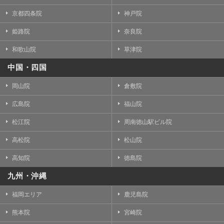
京都四条院
神戸院
姫路院
奈良院
和歌山院
草津院
中国・四国
岡山院
倉敷院
広島院
福山院
松江院
周南徳山駅ビル院
高松院
松山院
高知院
徳島院
九州・沖縄
福岡エリア
鹿児島院
熊本院
宮崎院