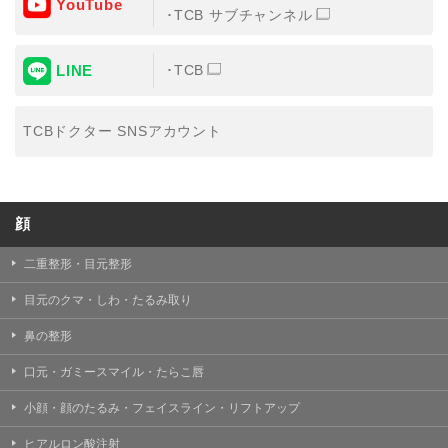
YouTube
③共同利用する者の利用目的
TCB サブチャンネル
【利用目的】の達成のため
LINE
TCB
【外部委託について】
TCBグループは、【利用目的】の達成に必要な範囲内に
おいて、取得情報の取扱いの全部または一部を外部の業
TCBドクター SNSアカウント
務委託先に委託することがあります。取得情報の取り扱
いを委託する場合、委託先との間で、個人情報の保護に
関する取り決めを行い、契約にあたっては取得情報が適
正に管理されるよう確保します。
顔
【第三者提供について】
TCBグループは、個人情報保護法その他の法令により認
められる場合を除き、患者様の同意なしに、取得情報を
二重整形・目元整形
委託先以外の第三者に開示・提供することはありませ
ん。
目元のクマ・しわ・たるみ取り
【個人情報の開示・訂正・利用停止について】
鼻の整形
TCBグループは、本人の申し出により個人情報に関する
開示、訂正、更新、削除、利用停止その他お問い合わせ
口元・ガミースマイル・たらこ唇
について、これを適切に対応します。
小顔・顔のたるみ・フェイスライン・リフトアップ
問合せ先：
個人情報お問合せフォーム
ヒアルロン酸注射