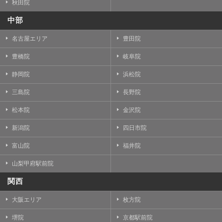
秋田院
中部
名古屋エリア
豊田院
豊橋院
岐阜院
静岡院
浜松院
三島院
長野院
松本院
金沢院
新潟院
四日市院
富山院
福井院
山梨甲府駅前院
関西
大阪エリア
枚方院
堺院
京都駅前院