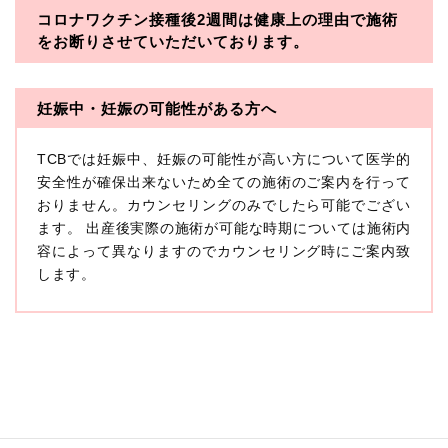
コロナワクチン接種後2週間は
健康上の理由で施術
・一般社団法人メディカルアライアンス
をお断りさせていただいております。
・医療法人社団メディカルフロンティア
・医療法人社団創彩会
妊娠中・妊娠の可能性がある方へ
【定義】
TCBでは妊娠中、妊娠の可能性が高い方について医学的
本プライバシーポリシーにおいて「個人情報」とは、生
存する個人に関する情報であって、当該情報に含まれる
安全性が確保出来ないため全ての施術のご案内を行って
氏名、生年月日その他の記述等により特定の個人を識別
おりません。カウンセリングのみでしたら可能でござい
できるもの又は個人識別符号（個人情報保護委員会の政
ます。 出産後実際の施術が可能な時期については施術内
令に準じます。）が含まれるものをいいます。
収集した患者様に関する情報には、単独のままでは特定
容によって異なりますのでカウンセリング時にご案内致
の個人を識別できない情報もありますが、他の情報と組
します。
み合わせることにより特定の個人を識別できる場合、か
かる情報は「個人関連情報」として「個人情報」と同様
に扱うものとします。
【取得する情報】
TCBグループが【利用目的】に定める目的を達成するた
めに取得する情報には、次のものが含まれます（以下①
ないし③を併せて「取得情報」といいます。）。
①TCBグループが患者様から取得する情報