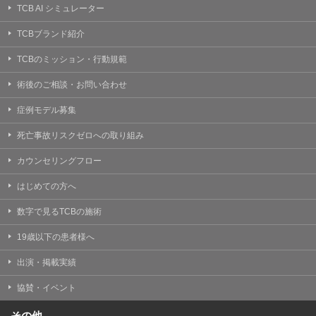
TCB AI シミュレーター
TCBブランド紹介
TCBのミッション・行動規範
術後のご相談・お問い合わせ
症例モデル募集
死亡事故リスクゼロへの取り組み
カウンセリングフロー
はじめての方へ
数字で見るTCBの施術
19歳以下の患者様へ
出演・掲載実績
協賛・イベント
その他