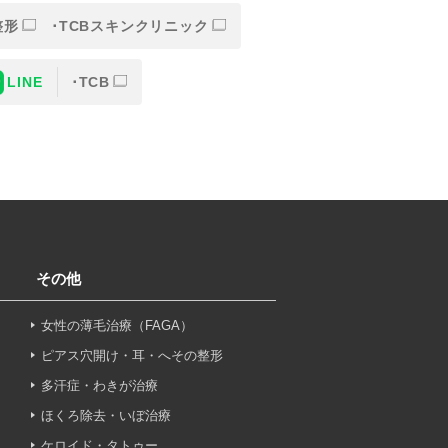
整形
TCBスキンクリニック
LINE
TCB
または一部を外部の業務委託
人情報の保護に関する取り決
意なしに、取得情報を委託先
その他
女性の薄毛治療（FAGA）
止その他お問い合わせについ
ピアス穴開け・耳・へその整形
多汗症・わきが治療
ほくろ除去・いぼ治療
ケロイド・タトゥー