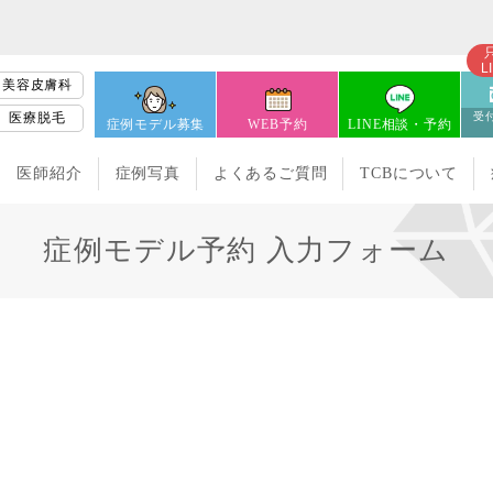
L
美容皮膚科
医療脱毛
受付
症例モデル募集
WEB予約
LINE相談・予約
医師紹介
症例写真
よくあるご質問
TCBについて
症例モデル予約 入力フォーム