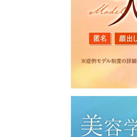
【利用目的】
TCBグループは取得情報
・クリニックの来院予約、
のサービス提供のため
・医療サービスの提供に関
・サービス向上を目的とし
付随する諸対応のため
・Cookie等の技術を用
・閲覧記録等から趣味・嗜
・お問い合わせ又はご意見
・患者様のサービス利用状