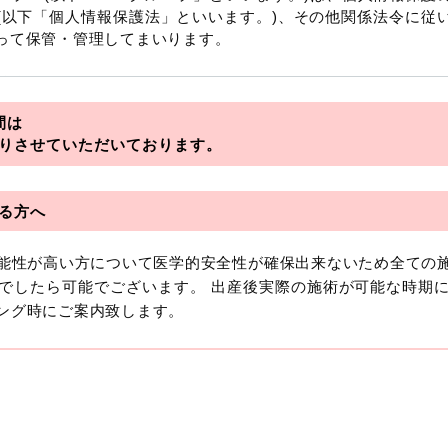
(以下「個人情報保護法」といいます。)、その他関係法令に従
って保管・管理してまいります。
を総称していいます。
間は
アライアンス
りさせていただいております。
フロンティア
る方へ
可能性が高い方について医学的安全性が確保出来ないため全ての
おいて「個人情報」とは、生存する個人に関する情報であって
でしたら可能でございます。 出産後実際の施術が可能な時期
より特定の個人を識別できるもの又は個人識別符号（個人情
ング時にご案内致します。
います。
報には、単独のままでは特定の個人を識別できない情報もあり
を識別できる場合、かかる情報は「個人関連情報」として「個