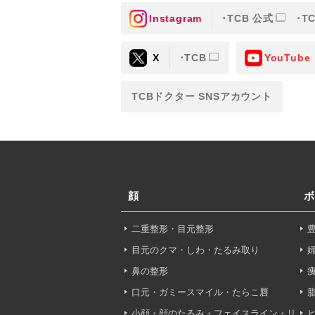
Instagram
TCB 公式
T
③共同利用する者の利用目
X
TCB
YouTube
【利用目的】の達成のため
【外部委託について】
TCBドクター SNSアカウント
TCBグループは、【利用
先に委託することがありま
めを行い、契約にあたって
【第三者提供について】
TCBグループは、個人情
顔
ボ
以外の第三者に開示・提供
二重整形・目元整形
【個人情報の開示・訂正・
TCBグループは、本人の
目元のクマ・しわ・たるみ取り
て、これを適切に対応しま
鼻の整形
口元・ガミースマイル・たらこ唇
問合せ先：
個人情報お問合
小顔・顔のたるみ・フェイスライン・リ