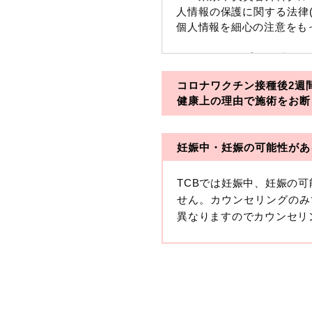
人情報の保護に関する法律
個人情報を細心の注意をも
※TCBグループとは以下
コロナワクチン接種後2週
・一般社団法人メディカル
健康上の理由で施術をお断
・医療法人社団メディカル
妊娠中・妊娠の可能性があ
・医療法人社団創彩会
【定義】
TCBでは妊娠中、妊娠の
本プライバシーポリシーに
せん。カウンセリングのみ
生年月日その他の記述等に
異なりますのでカウンセリ
す。）が含まれるものをい
収集した患者様に関する情
せることにより特定の個人
します。
【取得する情報】