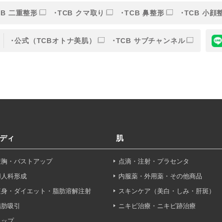
CB 二重整形
TCB クマ取り
TCB 鼻整形
TCB 小顔
的
公式（TCBオトナ美肌）
TCB サブチャンネル
目的】の達成に必要な範囲内において、取得情報の取扱いの全部
す。取得情報の取り扱いを委託する場合、委託先との間で、個
は取得情報が適正に管理されるよう確保します。
報保護法その他の法令により認められる場合を除き、患者様の同
ディ
肌
することはありません。
豊胸・バストアップ
点滴・注射・プラセンタ
利用停止について】
申し出により個人情報に関する開示、訂正、更新、削除、利用停
婦人科形成
内服薬・外用薬・その他商品
す。
痩身・ダイエット・脂肪溶解注射
スキンケア（美白・しみ・肝斑）
脂肪吸引
ニキビ治療・ニキビ跡治療
せフォーム
ヒップ