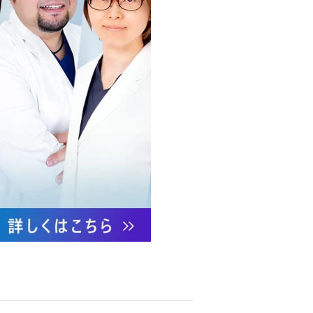
への不正アクセス・紛失・破
防御措置を講じます。
あります。
ついて責任を有します。