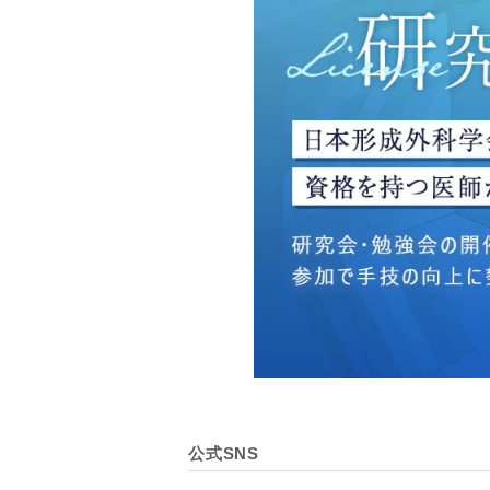
・広告、宣伝、マーケティ
【個人情報の管理体制につ
TCBグループは、取り扱
壊・改ざんおよび漏洩等を
【個人情報の共同利用につ
TCBグループは、【利用
なお、共同利用にあたって
東京都港区西新橋3-25-33
一般社団法人メディカルア
代表電話番号03-6459-0169
①共同して利用される情報
【取得する情報】に規定さ
②共同して利用する者の範
公式SNS
【基本理念】に規定するTC