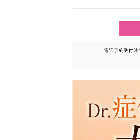
TCBグループが【利用目
③を併せて「取得情報」と
①TCBグループが患者様か
・氏名、生年月日、メール
電話予約受付時間：
・その他、特定の個人を識
②TCBグループが各種サ
・患者様がご利用になった
（これには、Cookie情
③TCBグループが第三者
患者様の同意を得た上で、
から取得し、TCBグルー
・患者様の閲覧履歴、端末