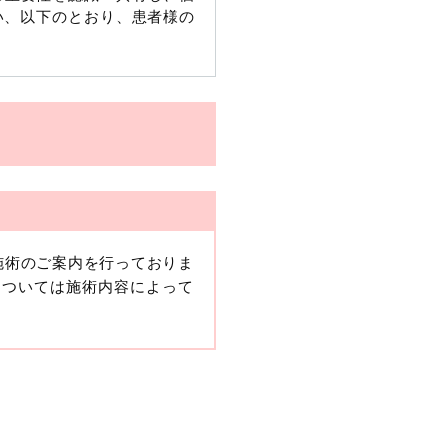
い、以下のとおり、患者様の
施術のご案内を行っておりま
、当該情報に含まれる氏名、
については施術内容によって
報保護委員会の政令に準じま
ますが、他の情報と組み合わ
人情報」と同様に扱うものと