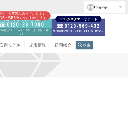
Language
只今、大変混み合っております
INE・WEB予約をお勧めします
初診・再診の方のお電話
TCBカスタマーサポート
0120-86-7000
0120-569-432
時間／9:00～23:00（土日祝日対
受付時間／9:00～23:00（土日祝日対応）
応）
症例モデル
採用情報
顧問紹介
検索