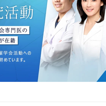
ングのため
いて】
う個人情報を、厳正な管理の下に蓄積・保管し、当該個人情報
防止するため、必要かつ適切な組織的・人的・物理的・技術的
いて】
目的】達成に必要な範囲で、取得情報を共同して利用することが
は、一般社団法人メディカルアライアンスが個人情報の管理に
 フロンティア御成門7F
ライアンス
れている取得情報
囲
Bグループ