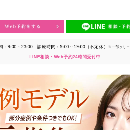
的】に定める目的を達成するために取得する情報には、次のもの
いいます。）。
ら取得する情報
アドレス、電話番号
9:00～23:00
診療時間：9:00～19:00（不定休）
※一部クリ
別することができる情報
LINE相談・Web予約24時間受付中
ービスの利用に関連して取得する情報
各種サービスの内容、ご利用日時、閲覧履歴等に関連する情報
報、アクセスログ等の利用状況に関する情報を含みます。）
から間接的に収集する情報
以下の情報をパブリックDMP事業者およびアフィリエイトサ
プが既に有している患者様の個人情報と紐づける場合があります
等の情報