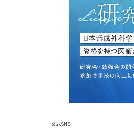
・広告、宣伝、マーケティ
【個人情報の管理体制につ
TCBグループは、取り扱
壊・改ざんおよび漏洩等を
【個人情報の共同利用につ
TCBグループは、【利用
なお、共同利用にあたって
東京都港区西新橋3-25-33
一般社団法人メディカルア
代表電話番号03-6459-0169
①共同して利用される情報
【取得する情報】に規定さ
②共同して利用する者の範
公式SNS
【基本理念】に規定するTC