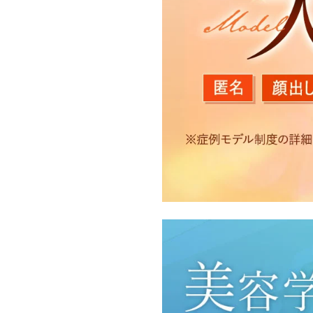
【利用目的】
TCBグループは取得情報
・クリニックの来院予約、
のサービス提供のため
・医療サービスの提供に関
・サービス向上を目的とし
付随する諸対応のため
・Cookie等の技術を用
・閲覧記録等から趣味・嗜
・お問い合わせ又はご意見
・患者様のサービス利用状