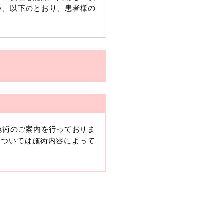
い、以下のとおり、患者様の
施術のご案内を行っておりま
、当該情報に含まれる氏名、
については施術内容によって
報保護委員会の政令に準じま
ますが、他の情報と組み合わ
人情報」と同様に扱うものと