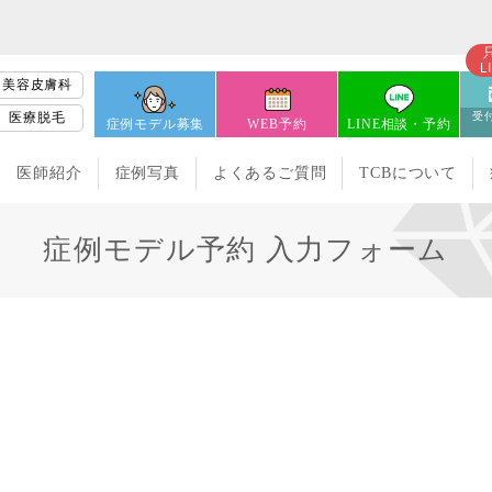
L
美容皮膚科
医療脱毛
受付
症例モデル募集
WEB予約
LINE相談・予約
医師紹介
症例写真
よくあるご質問
TCBについて
症例モデル予約 入力フォーム