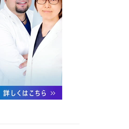
への不正アクセス・紛失・破
防御措置を講じます。
あります。
ついて責任を有します。