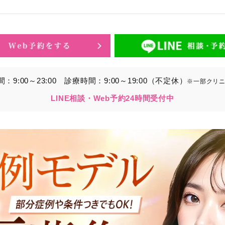
的】に定める目的を達成するために取得する情報には、次のもの
いいます。）。
ら取得する情報
アドレス、電話番号
9:00～23:00
診療時間：9:00～19:00（不定休）
※一部クリ
別することができる情報
LINE相談・Web予約24時間受付中
ービスの利用に関連して取得する情報
各種サービスの内容、ご利用日時、閲覧履歴等に関連する情報
報、アクセスログ等の利用状況に関する情報を含みます。）
から間接的に収集する情報
以下の情報をパブリックDMP事業者およびアフィリエイトサ
プが既に有している患者様の個人情報と紐づける場合があります
等の情報