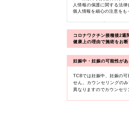
人情報の保護に関する法律
個人情報を細心の注意をも
※TCBグループとは以下
コロナワクチン接種後2週
・一般社団法人メディカル
健康上の理由で施術をお断
・医療法人社団メディカル
妊娠中・妊娠の可能性があ
・医療法人社団創彩会
【定義】
TCBでは妊娠中、妊娠の
本プライバシーポリシーに
せん。カウンセリングのみ
生年月日その他の記述等に
異なりますのでカウンセリ
す。）が含まれるものをい
収集した患者様に関する情
せることにより特定の個人
します。
【取得する情報】