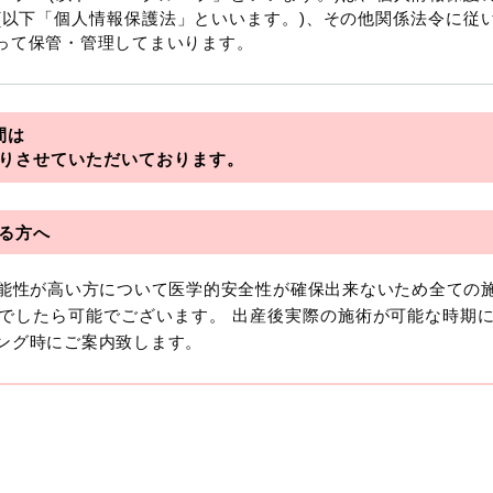
(以下「個人情報保護法」といいます。)、その他関係法令に従
って保管・管理してまいります。
を総称していいます。
間は
アライアンス
りさせていただいております。
フロンティア
る方へ
可能性が高い方について医学的安全性が確保出来ないため全ての
おいて「個人情報」とは、生存する個人に関する情報であって
でしたら可能でございます。 出産後実際の施術が可能な時期
より特定の個人を識別できるもの又は個人識別符号（個人情
ング時にご案内致します。
います。
報には、単独のままでは特定の個人を識別できない情報もあり
を識別できる場合、かかる情報は「個人関連情報」として「個