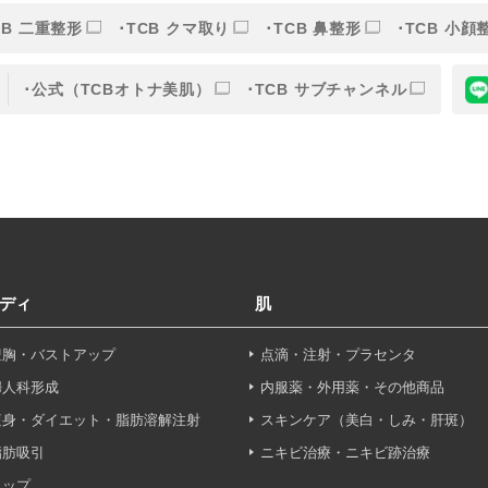
CB 二重整形
TCB クマ取り
TCB 鼻整形
TCB 小顔
的
公式（TCBオトナ美肌）
TCB サブチャンネル
目的】の達成に必要な範囲内において、取得情報の取扱いの全部
す。取得情報の取り扱いを委託する場合、委託先との間で、個
は取得情報が適正に管理されるよう確保します。
報保護法その他の法令により認められる場合を除き、患者様の同
ディ
肌
することはありません。
豊胸・バストアップ
点滴・注射・プラセンタ
利用停止について】
申し出により個人情報に関する開示、訂正、更新、削除、利用停
婦人科形成
内服薬・外用薬・その他商品
す。
痩身・ダイエット・脂肪溶解注射
スキンケア（美白・しみ・肝斑）
脂肪吸引
ニキビ治療・ニキビ跡治療
せフォーム
ヒップ