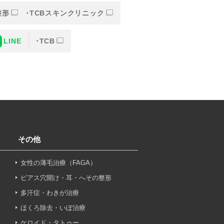
整形
TCBスキンクリニック
LINE
TCB
または一部を外部の業務委託
人情報の保護に関する取り決
意なしに、取得情報を委託先
その他
女性の薄毛治療（FAGA）
止その他お問い合わせについ
ピアス穴開け・耳・へその整形
多汗症・わきが治療
ほくろ除去・いぼ治療
ケロイド・タトゥー