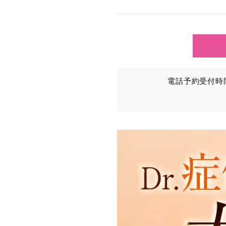
TCBグループが【利用目
③を併せて「取得情報」と
①TCBグループが患者様か
・氏名、生年月日、メール
電話予約受付時間：
・その他、特定の個人を識
②TCBグループが各種サ
・患者様がご利用になった
（これには、Cookie情
③TCBグループが第三者
患者様の同意を得た上で、
から取得し、TCBグルー
・患者様の閲覧履歴、端末