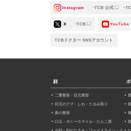
Instagram
TCB 公式
T
③共同利用する者の利用目
X
TCB
YouTube
【利用目的】の達成のため
【外部委託について】
TCBドクター SNSアカウント
TCBグループは、【利用
先に委託することがありま
めを行い、契約にあたって
【第三者提供について】
TCBグループは、個人情
顔
ボ
以外の第三者に開示・提供
二重整形・目元整形
【個人情報の開示・訂正・
TCBグループは、本人の
目元のクマ・しわ・たるみ取り
て、これを適切に対応しま
鼻の整形
口元・ガミースマイル・たらこ唇
問合せ先：
個人情報お問合
小顔・顔のたるみ・フェイスライン・リ