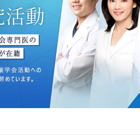
ングのため
いて】
う個人情報を、厳正な管理の下に蓄積・保管し、当該個人情報
防止するため、必要かつ適切な組織的・人的・物理的・技術的
いて】
目的】達成に必要な範囲で、取得情報を共同して利用することが
は、一般社団法人メディカルアライアンスが個人情報の管理に
 フロンティア御成門7F
ライアンス
れている取得情報
囲
Bグループ