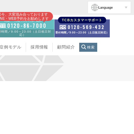
Language
只今、大変混み合っております
INE・WEB予約をお勧めします
初診・再診の方のお電話
TCBカスタマーサポート
0120-86-7000
0120-569-432
時間／9:00～23:00（土日祝日対
受付時間／9:00～23:00（土日祝日対応）
応）
症例モデル
採用情報
顧問紹介
検索