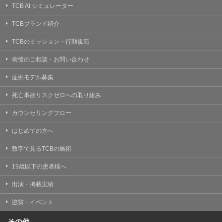
TCB AI シミュレーター
TCBブランド紹介
TCBのミッション・行動規範
術後のご相談・お問い合わせ
症例モデル募集
死亡事故リスクゼロへの取り組み
カウンセリングフロー
はじめての方へ
数字で見るTCBの施術
19歳以下の患者様へ
出演・掲載実績
協賛・イベント
その他