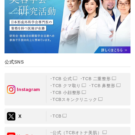
【個人情報の管理体制について】
TCBグループは、取り扱う個人情報を、厳正な管理の下
に蓄積・保管し、当該個人情報への不正アクセス・紛
失・破壊・改ざんおよび漏洩等を防止するため、必要か
つ適切な組織的・人的・物理的・技術的防御措置を講じ
ます。
【個人情報の共同利用について】
TCBグループは、【利用目的】達成に必要な範囲で、取
得情報を共同して利用することがあります。
なお、共同利用にあたっては、一般社団法人メディカル
アライアンスが個人情報の管理について責任を有しま
公式SNS
す。
東京都港区西新橋3-25-33 フロンティア御成門7F
一般社団法人メディカルアライアンス
TCB 公式
TCB 二重整形
代表電話番号03-6459-0169
TCB クマ取り
TCB 鼻整形
Instagram
TCB 小顔整形
①共同して利用される情報
TCBスキンクリニック
【取得する情報】に規定されている取得情報
X
TCB
②共同して利用する者の範囲
【基本理念】に規定するTCBグループ
公式（TCBオトナ美肌）