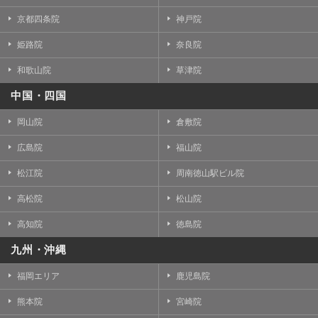
京都四条院
神戸院
姫路院
奈良院
和歌山院
草津院
中国・四国
岡山院
倉敷院
広島院
福山院
松江院
周南徳山駅ビル院
高松院
松山院
高知院
徳島院
九州・沖縄
福岡エリア
鹿児島院
熊本院
宮崎院