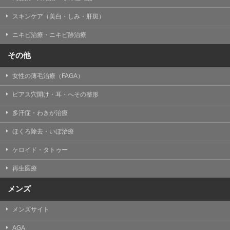
掲載したときをもって効力を生じるものとします。
スキンケア（美白・しみ・肝斑）
ニキビ治療・ニキビ跡治療
その他
女性の薄毛治療（FAGA）
ピアス穴開け・耳・へその整形
多汗症・わきが治療
ほくろ除去・いぼ治療
ケロイド・タトゥー
再生医療
メンズ
メンズサイト
AGA