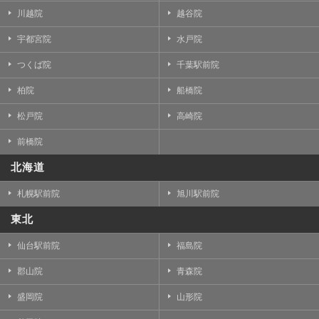
川越院
越谷院
宇都宮院
水戸院
つくば院
千葉駅前院
柏院
船橋院
松戸院
高崎院
前橋院
北海道
札幌駅前院
旭川駅前院
東北
仙台駅前院
福島院
郡山院
青森院
盛岡院
山形院