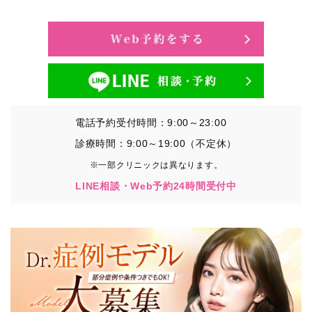
・氏名、生年月日、メールアドレス、電話番号
・その他、特定の個人を識別することができる情報
②TCBグループが各種サービスの利用に関連して取得す
る情報
・患者様がご利用になった各種サービスの内容、ご利用
日時、閲覧履歴等に関連する情報
電話予約受付時間：9:00～23:00
（これには、Cookie情報、アクセスログ等の利用状況に
関する情報を含みます。）
診療時間：9:00～19:00（不定休）
※一部クリニックは異なります。
③TCBグループが第三者から間接的に収集する情報
LINE相談・Web予約24時間受付中
患者様の同意を得た上で、以下の情報をパブリックDMP
事業者およびアフィリエイトサービスプロバイダ等の第
三者から取得し、TCBグループが既に有している患者様
の個人情報と紐づける場合があります。
・患者様の閲覧履歴、端末等の情報
【利用目的】
TCBグループは取得情報を以下の目的で利用いたしま
す。