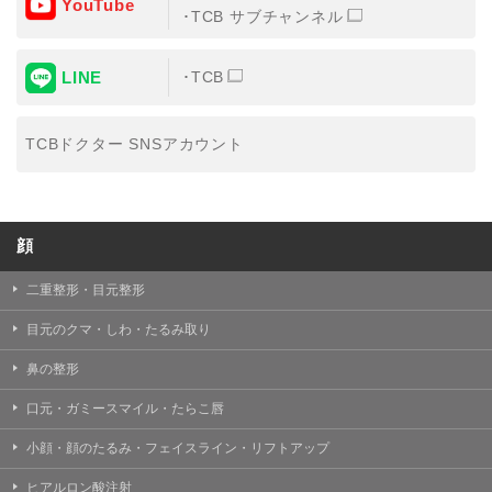
YouTube
③共同利用する者の利用目的
TCB サブチャンネル
【利用目的】の達成のため
LINE
TCB
【外部委託について】
TCBグループは、【利用目的】の達成に必要な範囲内に
おいて、取得情報の取扱いの全部または一部を外部の業
TCBドクター SNSアカウント
務委託先に委託することがあります。取得情報の取り扱
いを委託する場合、委託先との間で、個人情報の保護に
関する取り決めを行い、契約にあたっては取得情報が適
正に管理されるよう確保します。
顔
【第三者提供について】
TCBグループは、個人情報保護法その他の法令により認
められる場合を除き、患者様の同意なしに、取得情報を
二重整形・目元整形
委託先以外の第三者に開示・提供することはありませ
ん。
目元のクマ・しわ・たるみ取り
【個人情報の開示・訂正・利用停止について】
鼻の整形
TCBグループは、本人の申し出により個人情報に関する
開示、訂正、更新、削除、利用停止その他お問い合わせ
口元・ガミースマイル・たらこ唇
について、これを適切に対応します。
小顔・顔のたるみ・フェイスライン・リフトアップ
問合せ先：
個人情報お問合せフォーム
ヒアルロン酸注射