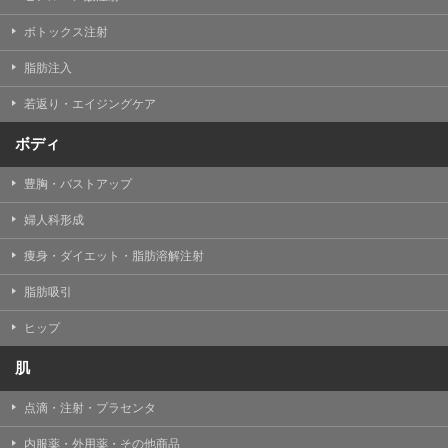
【Cookie(クッキー)について】
Cookieは、一般的にインターネット閲覧を行う際、又は
ボトックス注射
WEBサービスを利用する際に、閲覧者のデバイス内にそ
の閲覧情報を記憶させておく機能です。
脂肪注入
TCBグループでは、Cookie及び類似技術を使用して収集
した情報を利用することにより、WEBサイトの利用状況
若返り・エイジングケア
を分析し、パフォーマンス改善や、WEBサイトを通じて
提供するサービスの向上・改善のため、Cookieを使用す
ることがあります。ご使用のブラウザによりCookieを無
ボディ
効とすることが可能です。ただし、Cookieを無効にした
場合、WEBサイト上のサービスの全部または一部のペー
豊胸・バストアップ
ジが正しく表示されなくなる場合がありますのでご留意
ください。
婦人科形成
【アクセスログについて】
痩身・ダイエット・脂肪溶解注射
TCBグループが運営するWEBサイトでは、アクセスログ
として患者様の履歴情報をサーバ上に記録しています。
脂肪吸引
アクセスログはWEBサイトの保守管理や利用状況に関す
る統計分析のために使用されます。それ以外の目的で使
用されることはありません。
ヒップ
【プライバシーポリシーの改定について】
肌
本プライバシーポリシーの内容は、法令変更への対応や
事業上の必要性等に応じて、改定される場合がありま
点滴・注射・プラセンタ
す。
変更後のプライバシーポリシーについては、当サイトに
内服薬・外用薬・その他商品