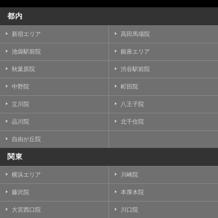
都内
新宿エリア
高田馬場院
池袋駅前院
銀座エリア
秋葉原院
渋谷駅前院
中野院
町田院
立川院
八王子院
品川院
北千住院
自由が丘院
関東
横浜エリア
川崎院
藤沢院
本厚木院
大宮西口院
川口院