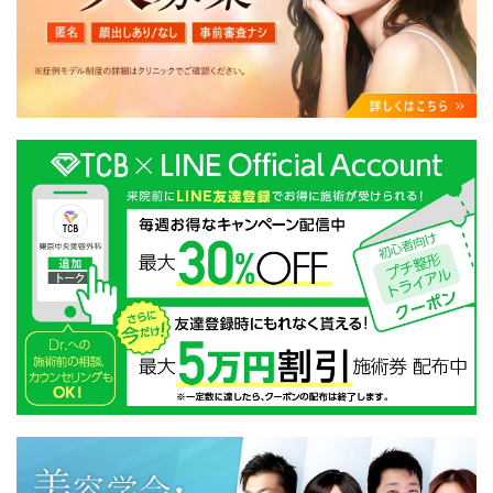
・クリニックの来院予約、医療サービスの提供、医療関
連商品の販売、アフターケア対応、これらに付随する諸
対応等のサービス提供のため
・医療サービスの提供に関する他の医療機関、検査機関
及び研究機関との連携のため
・サービス向上を目的とした医療サービス・販売する医
療関連商品に関する患者様へのアンケートの送受信及び
これに付随する諸対応のため
・Cookie等の技術を用いたアクセス履歴、閲覧記録等に
関する情報の収集、分析
・閲覧記録等から趣味・嗜好を分析した情報を使用して
の広告に利用するため
・お問い合わせ又はご意見の内容確認及びその対応のた
め
・患者様のサービス利用状況の分析及び症例研究のため
・広告、宣伝、マーケティングのため