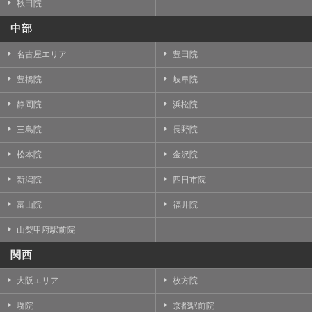
秋田院
中部
名古屋エリア
豊田院
豊橋院
岐阜院
静岡院
浜松院
三島院
長野院
松本院
金沢院
新潟院
四日市院
富山院
福井院
山梨甲府駅前院
関西
大阪エリア
枚方院
堺院
京都駅前院