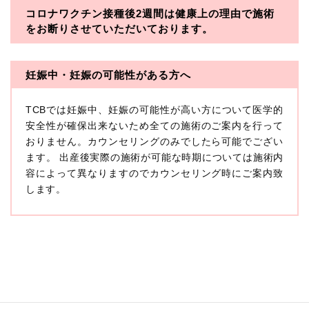
コロナワクチン接種後2週間は
健康上の理由で施術
・一般社団法人メディカルアライアンス
をお断りさせていただいております。
・医療法人社団メディカルフロンティア
・医療法人社団創彩会
妊娠中・妊娠の可能性がある方へ
【定義】
TCBでは妊娠中、妊娠の可能性が高い方について医学的
本プライバシーポリシーにおいて「個人情報」とは、生
存する個人に関する情報であって、当該情報に含まれる
安全性が確保出来ないため全ての施術のご案内を行って
氏名、生年月日その他の記述等により特定の個人を識別
おりません。カウンセリングのみでしたら可能でござい
できるもの又は個人識別符号（個人情報保護委員会の政
ます。 出産後実際の施術が可能な時期については施術内
令に準じます。）が含まれるものをいいます。
収集した患者様に関する情報には、単独のままでは特定
容によって異なりますのでカウンセリング時にご案内致
の個人を識別できない情報もありますが、他の情報と組
します。
み合わせることにより特定の個人を識別できる場合、か
かる情報は「個人関連情報」として「個人情報」と同様
に扱うものとします。
【取得する情報】
TCBグループが【利用目的】に定める目的を達成するた
めに取得する情報には、次のものが含まれます（以下①
ないし③を併せて「取得情報」といいます。）。
①TCBグループが患者様から取得する情報