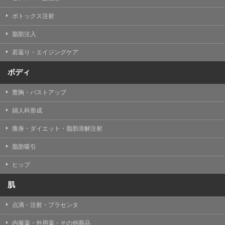
【Cookie(クッキー)について】
Cookieは、一般的にインターネット閲覧を行う際、又は
ボトックス注射
WEBサービスを利用する際に、閲覧者のデバイス内にそ
の閲覧情報を記憶させておく機能です。
脂肪注入
TCBグループでは、Cookie及び類似技術を使用して収集
した情報を利用することにより、WEBサイトの利用状況
若返り・エイジングケア
を分析し、パフォーマンス改善や、WEBサイトを通じて
提供するサービスの向上・改善のため、Cookieを使用す
ることがあります。ご使用のブラウザによりCookieを無
ボディ
効とすることが可能です。ただし、Cookieを無効にした
場合、WEBサイト上のサービスの全部または一部のペー
豊胸・バストアップ
ジが正しく表示されなくなる場合がありますのでご留意
ください。
婦人科形成
【アクセスログについて】
痩身・ダイエット・脂肪溶解注射
TCBグループが運営するWEBサイトでは、アクセスログ
として患者様の履歴情報をサーバ上に記録しています。
脂肪吸引
アクセスログはWEBサイトの保守管理や利用状況に関す
る統計分析のために使用されます。それ以外の目的で使
用されることはありません。
ヒップ
【プライバシーポリシーの改定について】
肌
本プライバシーポリシーの内容は、法令変更への対応や
事業上の必要性等に応じて、改定される場合がありま
点滴・注射・プラセンタ
す。
変更後のプライバシーポリシーについては、当サイトに
内服薬・外用薬・その他商品