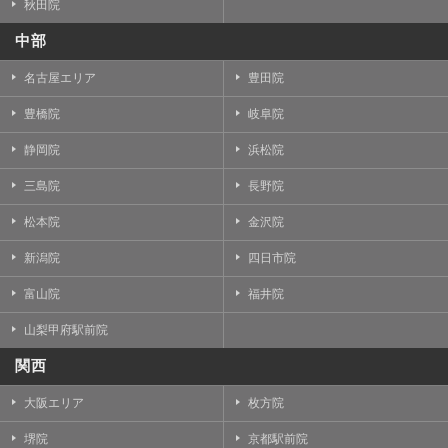
秋田院
中部
名古屋エリア
豊田院
豊橋院
岐阜院
静岡院
浜松院
三島院
長野院
松本院
金沢院
新潟院
四日市院
富山院
福井院
山梨甲府駅前院
関西
大阪エリア
枚方院
堺院
京都駅前院