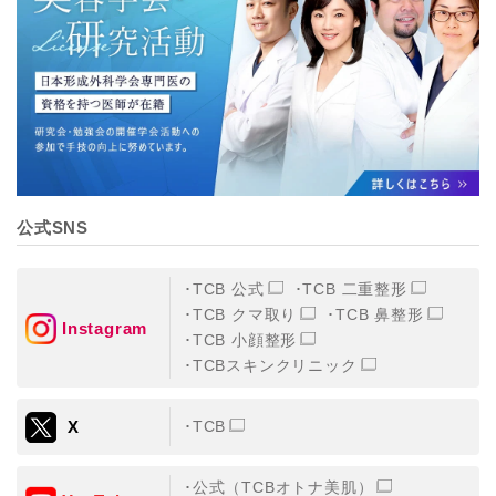
【個人情報の管理体制について】
TCBグループは、取り扱う個人情報を、厳正な管理の下
に蓄積・保管し、当該個人情報への不正アクセス・紛
失・破壊・改ざんおよび漏洩等を防止するため、必要か
つ適切な組織的・人的・物理的・技術的防御措置を講じ
ます。
【個人情報の共同利用について】
TCBグループは、【利用目的】達成に必要な範囲で、取
得情報を共同して利用することがあります。
なお、共同利用にあたっては、一般社団法人メディカル
アライアンスが個人情報の管理について責任を有しま
公式SNS
す。
東京都港区西新橋3-25-33 フロンティア御成門7F
一般社団法人メディカルアライアンス
TCB 公式
TCB 二重整形
代表電話番号03-6459-0169
TCB クマ取り
TCB 鼻整形
Instagram
TCB 小顔整形
①共同して利用される情報
TCBスキンクリニック
【取得する情報】に規定されている取得情報
X
TCB
②共同して利用する者の範囲
【基本理念】に規定するTCBグループ
公式（TCBオトナ美肌）