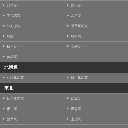
川越院
越谷院
宇都宮院
水戸院
つくば院
千葉駅前院
柏院
船橋院
松戸院
高崎院
前橋院
北海道
札幌駅前院
旭川駅前院
東北
仙台駅前院
福島院
郡山院
青森院
盛岡院
山形院