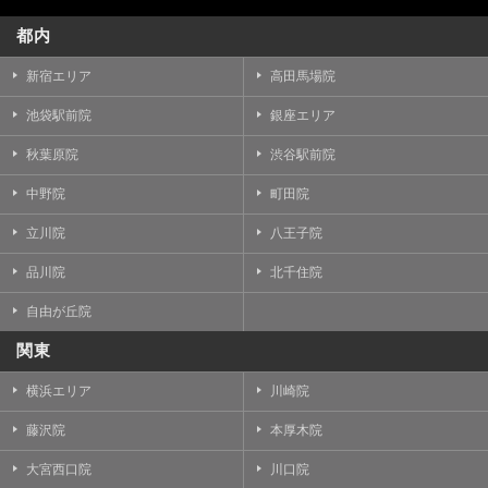
都内
新宿エリア
高田馬場院
池袋駅前院
銀座エリア
秋葉原院
渋谷駅前院
中野院
町田院
立川院
八王子院
品川院
北千住院
自由が丘院
関東
横浜エリア
川崎院
藤沢院
本厚木院
大宮西口院
川口院