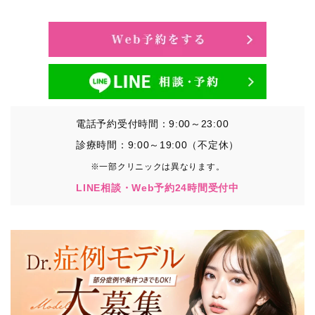
・氏名、生年月日、メールアドレス、電話番号
・その他、特定の個人を識別することができる情報
②TCBグループが各種サービスの利用に関連して取得す
る情報
・患者様がご利用になった各種サービスの内容、ご利用
日時、閲覧履歴等に関連する情報
電話予約受付時間：9:00～23:00
（これには、Cookie情報、アクセスログ等の利用状況に
関する情報を含みます。）
診療時間：9:00～19:00（不定休）
※一部クリニックは異なります。
③TCBグループが第三者から間接的に収集する情報
LINE相談・Web予約24時間受付中
患者様の同意を得た上で、以下の情報をパブリックDMP
事業者およびアフィリエイトサービスプロバイダ等の第
三者から取得し、TCBグループが既に有している患者様
の個人情報と紐づける場合があります。
・患者様の閲覧履歴、端末等の情報
【利用目的】
TCBグループは取得情報を以下の目的で利用いたしま
す。