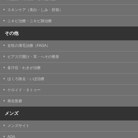
掲載したときをもって効力を生じるものとします。
スキンケア（美白・しみ・肝斑）
ニキビ治療・ニキビ跡治療
その他
女性の薄毛治療（FAGA）
ピアス穴開け・耳・へその整形
多汗症・わきが治療
ほくろ除去・いぼ治療
ケロイド・タトゥー
再生医療
メンズ
メンズサイト
AGA