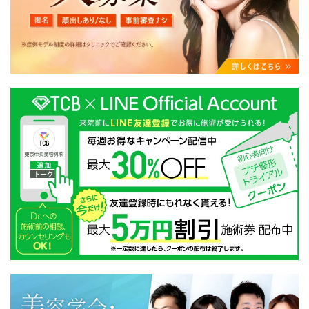
・クリニックの来院予約、医療サービスの提供、医療関
連商品の販売、アフターケア対応、これらに付随する諸
対応等のサービス提供のため
・医療サービスの提供に関する他の医療機関、検査機関
及び研究機関との連携のため
・サービス向上を目的とした医療サービス・販売する医
療関連商品に関する患者様へのアンケートの送受信及び
これに付随する諸対応のため
・Cookie等の技術を用いたアクセス履歴、閲覧記録等に
関する情報の収集、分析
・閲覧記録等から趣味・嗜好を分析した情報を使用して
の広告に利用するため
・お問い合わせ又はご意見の内容確認及びその対応のた
め
・患者様のサービス利用状況の分析及び症例研究のため
・広告、宣伝、マーケティングのため