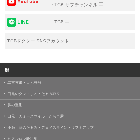
YouTube
③共同利用する者の利用目的
TCB サブチャンネル
【利用目的】の達成のため
LINE
TCB
【外部委託について】
TCBグループは、【利用目的】の達成に必要な範囲内に
おいて、取得情報の取扱いの全部または一部を外部の業
TCBドクター SNSアカウント
務委託先に委託することがあります。取得情報の取り扱
いを委託する場合、委託先との間で、個人情報の保護に
関する取り決めを行い、契約にあたっては取得情報が適
正に管理されるよう確保します。
顔
【第三者提供について】
TCBグループは、個人情報保護法その他の法令により認
められる場合を除き、患者様の同意なしに、取得情報を
二重整形・目元整形
委託先以外の第三者に開示・提供することはありませ
ん。
目元のクマ・しわ・たるみ取り
【個人情報の開示・訂正・利用停止について】
鼻の整形
TCBグループは、本人の申し出により個人情報に関する
開示、訂正、更新、削除、利用停止その他お問い合わせ
口元・ガミースマイル・たらこ唇
について、これを適切に対応します。
小顔・顔のたるみ・フェイスライン・リフトアップ
問合せ先：
個人情報お問合せフォーム
ヒアルロン酸注射