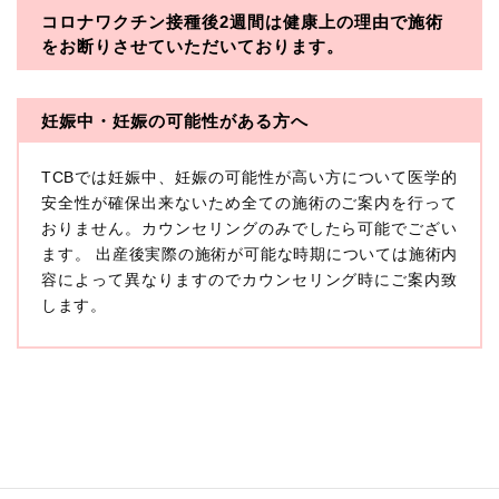
コロナワクチン接種後2週間は
健康上の理由で施術
・一般社団法人メディカルアライアンス
をお断りさせていただいております。
・医療法人社団メディカルフロンティア
・医療法人社団創彩会
妊娠中・妊娠の可能性がある方へ
【定義】
TCBでは妊娠中、妊娠の可能性が高い方について医学的
本プライバシーポリシーにおいて「個人情報」とは、生
存する個人に関する情報であって、当該情報に含まれる
安全性が確保出来ないため全ての施術のご案内を行って
氏名、生年月日その他の記述等により特定の個人を識別
おりません。カウンセリングのみでしたら可能でござい
できるもの又は個人識別符号（個人情報保護委員会の政
ます。 出産後実際の施術が可能な時期については施術内
令に準じます。）が含まれるものをいいます。
収集した患者様に関する情報には、単独のままでは特定
容によって異なりますのでカウンセリング時にご案内致
の個人を識別できない情報もありますが、他の情報と組
します。
み合わせることにより特定の個人を識別できる場合、か
かる情報は「個人関連情報」として「個人情報」と同様
に扱うものとします。
【取得する情報】
TCBグループが【利用目的】に定める目的を達成するた
めに取得する情報には、次のものが含まれます（以下①
ないし③を併せて「取得情報」といいます。）。
①TCBグループが患者様から取得する情報