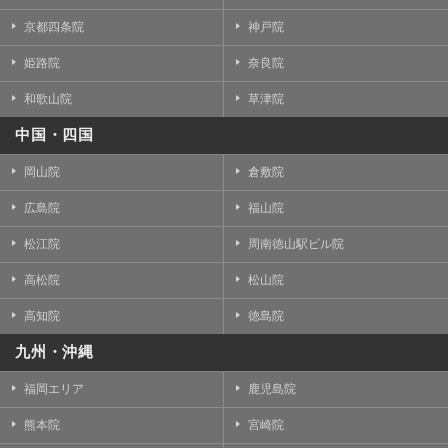
京都四条院
神戸院
姫路院
奈良院
和歌山院
草津院
中国・四国
岡山院
倉敷院
広島院
福山院
松江院
周南徳山駅ビル院
高松院
松山院
高知院
徳島院
九州・沖縄
福岡エリア
鹿児島院
熊本院
宮崎院