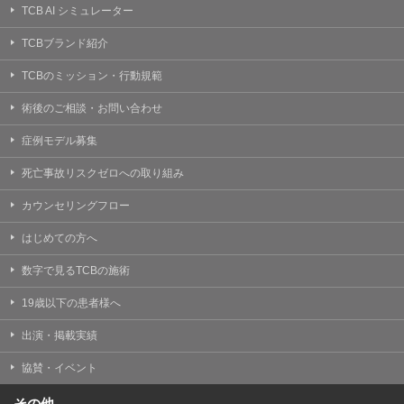
TCB AI シミュレーター
TCBブランド紹介
TCBのミッション・行動規範
術後のご相談・お問い合わせ
症例モデル募集
死亡事故リスクゼロへの取り組み
カウンセリングフロー
はじめての方へ
数字で見るTCBの施術
19歳以下の患者様へ
出演・掲載実績
協賛・イベント
その他