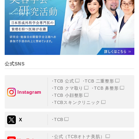
【個人情報の管理体制について】
TCBグループは、取り扱う個人情報を、厳正な管理の下
に蓄積・保管し、当該個人情報への不正アクセス・紛
失・破壊・改ざんおよび漏洩等を防止するため、必要か
つ適切な組織的・人的・物理的・技術的防御措置を講じ
ます。
【個人情報の共同利用について】
TCBグループは、【利用目的】達成に必要な範囲で、取
得情報を共同して利用することがあります。
なお、共同利用にあたっては、一般社団法人メディカル
アライアンスが個人情報の管理について責任を有しま
公式SNS
す。
東京都港区西新橋3-25-33 フロンティア御成門7F
一般社団法人メディカルアライアンス
TCB 公式
TCB 二重整形
代表電話番号03-6459-0169
TCB クマ取り
TCB 鼻整形
Instagram
TCB 小顔整形
①共同して利用される情報
TCBスキンクリニック
【取得する情報】に規定されている取得情報
X
TCB
②共同して利用する者の範囲
【基本理念】に規定するTCBグループ
公式（TCBオトナ美肌）