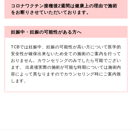
コロナワクチン接種後2週間は
健康上の理由で施術
・一般社団法人メディカルアライアンス
をお断りさせていただいております。
・医療法人社団メディカルフロンティア
・医療法人社団創彩会
妊娠中・妊娠の可能性がある方へ
【定義】
TCBでは妊娠中、妊娠の可能性が高い方について医学的
本プライバシーポリシーにおいて「個人情報」とは、生
存する個人に関する情報であって、当該情報に含まれる
安全性が確保出来ないため全ての施術のご案内を行って
氏名、生年月日その他の記述等により特定の個人を識別
おりません。カウンセリングのみでしたら可能でござい
できるもの又は個人識別符号（個人情報保護委員会の政
ます。 出産後実際の施術が可能な時期については施術内
令に準じます。）が含まれるものをいいます。
収集した患者様に関する情報には、単独のままでは特定
容によって異なりますのでカウンセリング時にご案内致
の個人を識別できない情報もありますが、他の情報と組
します。
み合わせることにより特定の個人を識別できる場合、か
かる情報は「個人関連情報」として「個人情報」と同様
に扱うものとします。
【取得する情報】
TCBグループが【利用目的】に定める目的を達成するた
めに取得する情報には、次のものが含まれます（以下①
ないし③を併せて「取得情報」といいます。）。
①TCBグループが患者様から取得する情報