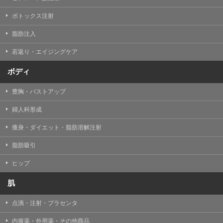
【Cookie(クッキー)について】
Cookieは、一般的にインターネット閲覧を行う際、又は
ボトックス注射
WEBサービスを利用する際に、閲覧者のデバイス内にそ
の閲覧情報を記憶させておく機能です。
脂肪注入
TCBグループでは、Cookie及び類似技術を使用して収集
した情報を利用することにより、WEBサイトの利用状況
若返り・エイジングケア
を分析し、パフォーマンス改善や、WEBサイトを通じて
提供するサービスの向上・改善のため、Cookieを使用す
ることがあります。ご使用のブラウザによりCookieを無
ボディ
効とすることが可能です。ただし、Cookieを無効にした
場合、WEBサイト上のサービスの全部または一部のペー
豊胸・バストアップ
ジが正しく表示されなくなる場合がありますのでご留意
ください。
婦人科形成
【アクセスログについて】
痩身・ダイエット・脂肪溶解注射
TCBグループが運営するWEBサイトでは、アクセスログ
として患者様の履歴情報をサーバ上に記録しています。
脂肪吸引
アクセスログはWEBサイトの保守管理や利用状況に関す
る統計分析のために使用されます。それ以外の目的で使
用されることはありません。
ヒップ
【プライバシーポリシーの改定について】
肌
本プライバシーポリシーの内容は、法令変更への対応や
事業上の必要性等に応じて、改定される場合がありま
点滴・注射・プラセンタ
す。
変更後のプライバシーポリシーについては、当サイトに
内服薬・外用薬・その他商品