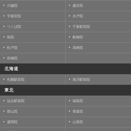
川越院
越谷院
宇都宮院
水戸院
つくば院
千葉駅前院
柏院
船橋院
松戸院
高崎院
前橋院
北海道
札幌駅前院
旭川駅前院
東北
仙台駅前院
福島院
郡山院
青森院
盛岡院
山形院