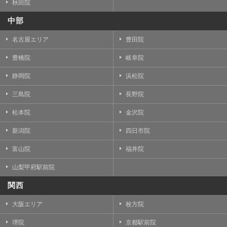
秋田院
中部
名古屋エリア
豊田院
豊橋院
岐阜院
静岡院
浜松院
三島院
長野院
松本院
金沢院
新潟院
四日市院
富山院
福井院
山梨甲府駅前院
関西
大阪エリア
枚方院
堺院
京都駅前院