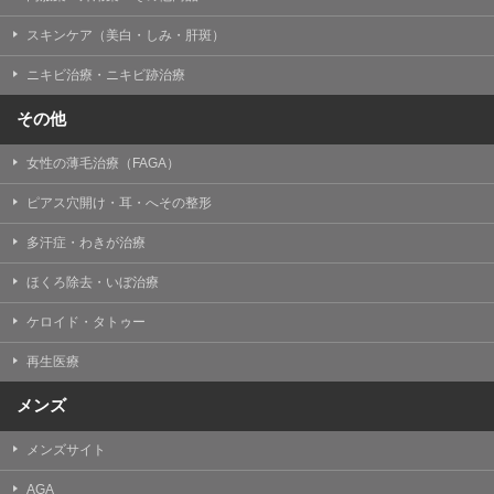
掲載したときをもって効力を生じるものとします。
スキンケア（美白・しみ・肝斑）
ニキビ治療・ニキビ跡治療
その他
女性の薄毛治療（FAGA）
ピアス穴開け・耳・へその整形
多汗症・わきが治療
ほくろ除去・いぼ治療
ケロイド・タトゥー
再生医療
メンズ
メンズサイト
AGA