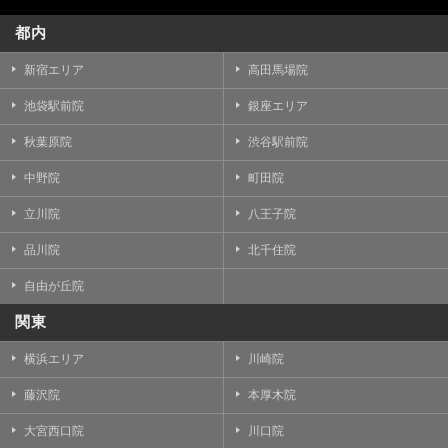
都内
新宿エリア
高田馬場院
池袋駅前院
銀座エリア
秋葉原院
渋谷駅前院
中野院
町田院
立川院
八王子院
品川院
北千住院
自由が丘院
関東
横浜エリア
川崎院
藤沢院
本厚木院
大宮西口院
川口院