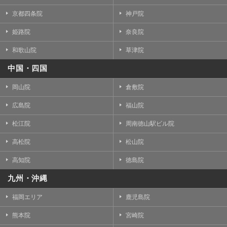
京都四条院
神戸院
姫路院
奈良院
和歌山院
草津院
中国・四国
岡山院
倉敷院
広島院
福山院
松江院
周南徳山駅ビル院
高松院
松山院
高知院
徳島院
九州・沖縄
福岡エリア
鹿児島院
熊本院
宮崎院