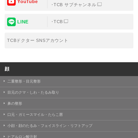
YouTube
③共同利用する者の利用目的
TCB サブチャンネル
【利用目的】の達成のため
LINE
TCB
【外部委託について】
TCBグループは、【利用目的】の達成に必要な範囲内に
おいて、取得情報の取扱いの全部または一部を外部の業
TCBドクター SNSアカウント
務委託先に委託することがあります。取得情報の取り扱
いを委託する場合、委託先との間で、個人情報の保護に
関する取り決めを行い、契約にあたっては取得情報が適
正に管理されるよう確保します。
顔
【第三者提供について】
TCBグループは、個人情報保護法その他の法令により認
められる場合を除き、患者様の同意なしに、取得情報を
二重整形・目元整形
委託先以外の第三者に開示・提供することはありませ
ん。
目元のクマ・しわ・たるみ取り
【個人情報の開示・訂正・利用停止について】
鼻の整形
TCBグループは、本人の申し出により個人情報に関する
開示、訂正、更新、削除、利用停止その他お問い合わせ
口元・ガミースマイル・たらこ唇
について、これを適切に対応します。
小顔・顔のたるみ・フェイスライン・リフトアップ
問合せ先：
個人情報お問合せフォーム
ヒアルロン酸注射