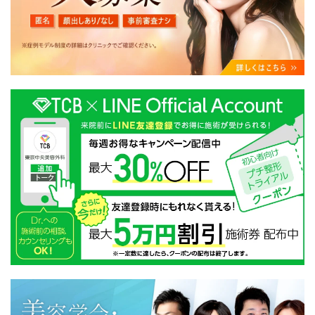
・クリニックの来院予約、医療サービスの提供、医療関
連商品の販売、アフターケア対応、これらに付随する諸
対応等のサービス提供のため
・医療サービスの提供に関する他の医療機関、検査機関
及び研究機関との連携のため
・サービス向上を目的とした医療サービス・販売する医
療関連商品に関する患者様へのアンケートの送受信及び
これに付随する諸対応のため
・Cookie等の技術を用いたアクセス履歴、閲覧記録等に
関する情報の収集、分析
・閲覧記録等から趣味・嗜好を分析した情報を使用して
の広告に利用するため
・お問い合わせ又はご意見の内容確認及びその対応のた
め
・患者様のサービス利用状況の分析及び症例研究のため
・広告、宣伝、マーケティングのため