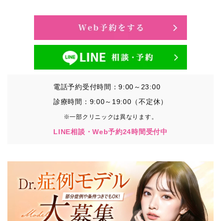
・氏名、生年月日、メールアドレス、電話番号
・その他、特定の個人を識別することができる情報
②TCBグループが各種サービスの利用に関連して取得す
る情報
・患者様がご利用になった各種サービスの内容、ご利用
日時、閲覧履歴等に関連する情報
電話予約受付時間：9:00～23:00
（これには、Cookie情報、アクセスログ等の利用状況に
関する情報を含みます。）
診療時間：9:00～19:00（不定休）
※一部クリニックは異なります。
③TCBグループが第三者から間接的に収集する情報
LINE相談・Web予約24時間受付中
患者様の同意を得た上で、以下の情報をパブリックDMP
事業者およびアフィリエイトサービスプロバイダ等の第
三者から取得し、TCBグループが既に有している患者様
の個人情報と紐づける場合があります。
・患者様の閲覧履歴、端末等の情報
【利用目的】
TCBグループは取得情報を以下の目的で利用いたしま
す。