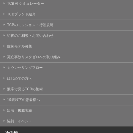
TCB AI シミュレーター
TCBブランド紹介
TCBのミッション・行動規範
術後のご相談・お問い合わせ
症例モデル募集
死亡事故リスクゼロへの取り組み
カウンセリングフロー
はじめての方へ
数字で見るTCBの施術
19歳以下の患者様へ
出演・掲載実績
協賛・イベント
その他