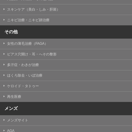
掲載したときをもって効力を生じるものとします。
スキンケア（美白・しみ・肝斑）
ニキビ治療・ニキビ跡治療
その他
女性の薄毛治療（FAGA）
ピアス穴開け・耳・へその整形
多汗症・わきが治療
ほくろ除去・いぼ治療
ケロイド・タトゥー
再生医療
メンズ
メンズサイト
AGA