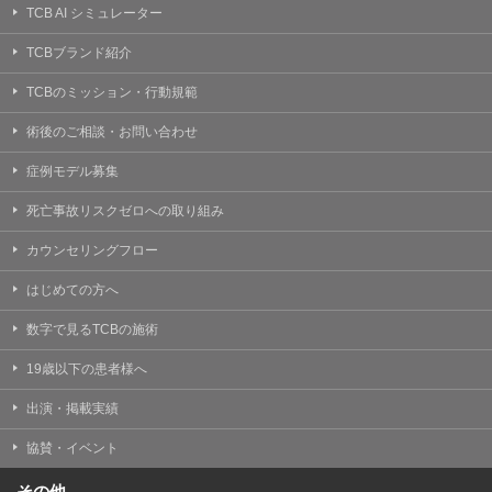
TCB AI シミュレーター
TCBブランド紹介
TCBのミッション・行動規範
術後のご相談・お問い合わせ
症例モデル募集
死亡事故リスクゼロへの取り組み
カウンセリングフロー
はじめての方へ
数字で見るTCBの施術
19歳以下の患者様へ
出演・掲載実績
協賛・イベント
その他