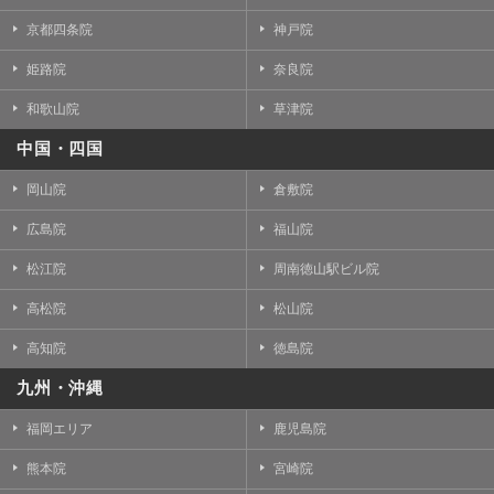
京都四条院
神戸院
姫路院
奈良院
和歌山院
草津院
中国・四国
岡山院
倉敷院
広島院
福山院
松江院
周南徳山駅ビル院
高松院
松山院
高知院
徳島院
九州・沖縄
福岡エリア
鹿児島院
熊本院
宮崎院