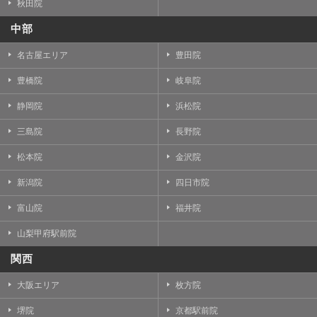
秋田院
中部
名古屋エリア
豊田院
豊橋院
岐阜院
静岡院
浜松院
三島院
長野院
松本院
金沢院
新潟院
四日市院
富山院
福井院
山梨甲府駅前院
関西
大阪エリア
枚方院
堺院
京都駅前院