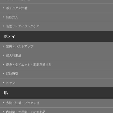
【Cookie(クッキー)について】
Cookieは、一般的にインターネット閲覧を行う際、又は
ボトックス注射
WEBサービスを利用する際に、閲覧者のデバイス内にそ
の閲覧情報を記憶させておく機能です。
脂肪注入
TCBグループでは、Cookie及び類似技術を使用して収集
した情報を利用することにより、WEBサイトの利用状況
若返り・エイジングケア
を分析し、パフォーマンス改善や、WEBサイトを通じて
提供するサービスの向上・改善のため、Cookieを使用す
ることがあります。ご使用のブラウザによりCookieを無
ボディ
効とすることが可能です。ただし、Cookieを無効にした
場合、WEBサイト上のサービスの全部または一部のペー
豊胸・バストアップ
ジが正しく表示されなくなる場合がありますのでご留意
ください。
婦人科形成
【アクセスログについて】
痩身・ダイエット・脂肪溶解注射
TCBグループが運営するWEBサイトでは、アクセスログ
として患者様の履歴情報をサーバ上に記録しています。
脂肪吸引
アクセスログはWEBサイトの保守管理や利用状況に関す
る統計分析のために使用されます。それ以外の目的で使
用されることはありません。
ヒップ
【プライバシーポリシーの改定について】
肌
本プライバシーポリシーの内容は、法令変更への対応や
事業上の必要性等に応じて、改定される場合がありま
点滴・注射・プラセンタ
す。
変更後のプライバシーポリシーについては、当サイトに
内服薬・外用薬・その他商品