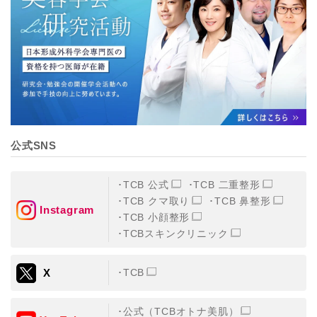
【個人情報の管理体制について】
TCBグループは、取り扱う個人情報を、厳正な管理の下
に蓄積・保管し、当該個人情報への不正アクセス・紛
失・破壊・改ざんおよび漏洩等を防止するため、必要か
つ適切な組織的・人的・物理的・技術的防御措置を講じ
ます。
【個人情報の共同利用について】
TCBグループは、【利用目的】達成に必要な範囲で、取
得情報を共同して利用することがあります。
なお、共同利用にあたっては、一般社団法人メディカル
アライアンスが個人情報の管理について責任を有しま
公式SNS
す。
東京都港区西新橋3-25-33 フロンティア御成門7F
一般社団法人メディカルアライアンス
TCB 公式
TCB 二重整形
代表電話番号03-6459-0169
TCB クマ取り
TCB 鼻整形
Instagram
TCB 小顔整形
①共同して利用される情報
TCBスキンクリニック
【取得する情報】に規定されている取得情報
X
TCB
②共同して利用する者の範囲
【基本理念】に規定するTCBグループ
公式（TCBオトナ美肌）