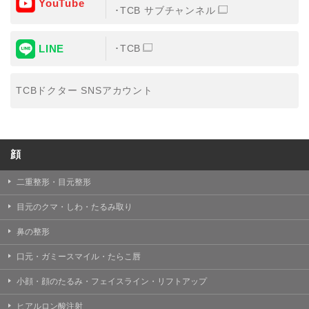
YouTube
③共同利用する者の利用目的
TCB サブチャンネル
【利用目的】の達成のため
LINE
TCB
【外部委託について】
TCBグループは、【利用目的】の達成に必要な範囲内に
おいて、取得情報の取扱いの全部または一部を外部の業
TCBドクター SNSアカウント
務委託先に委託することがあります。取得情報の取り扱
いを委託する場合、委託先との間で、個人情報の保護に
関する取り決めを行い、契約にあたっては取得情報が適
正に管理されるよう確保します。
顔
【第三者提供について】
TCBグループは、個人情報保護法その他の法令により認
められる場合を除き、患者様の同意なしに、取得情報を
二重整形・目元整形
委託先以外の第三者に開示・提供することはありませ
ん。
目元のクマ・しわ・たるみ取り
【個人情報の開示・訂正・利用停止について】
鼻の整形
TCBグループは、本人の申し出により個人情報に関する
開示、訂正、更新、削除、利用停止その他お問い合わせ
口元・ガミースマイル・たらこ唇
について、これを適切に対応します。
小顔・顔のたるみ・フェイスライン・リフトアップ
問合せ先：
個人情報お問合せフォーム
ヒアルロン酸注射