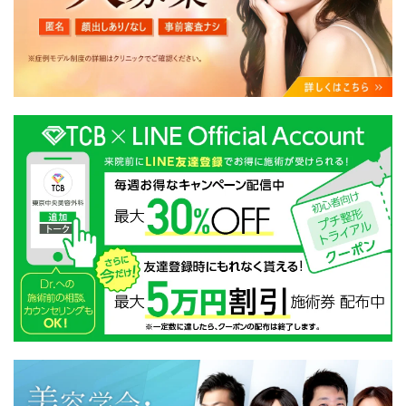
・クリニックの来院予約、医療サービスの提供、医療関
連商品の販売、アフターケア対応、これらに付随する諸
対応等のサービス提供のため
・医療サービスの提供に関する他の医療機関、検査機関
及び研究機関との連携のため
・サービス向上を目的とした医療サービス・販売する医
療関連商品に関する患者様へのアンケートの送受信及び
これに付随する諸対応のため
・Cookie等の技術を用いたアクセス履歴、閲覧記録等に
関する情報の収集、分析
・閲覧記録等から趣味・嗜好を分析した情報を使用して
の広告に利用するため
・お問い合わせ又はご意見の内容確認及びその対応のた
め
・患者様のサービス利用状況の分析及び症例研究のため
・広告、宣伝、マーケティングのため