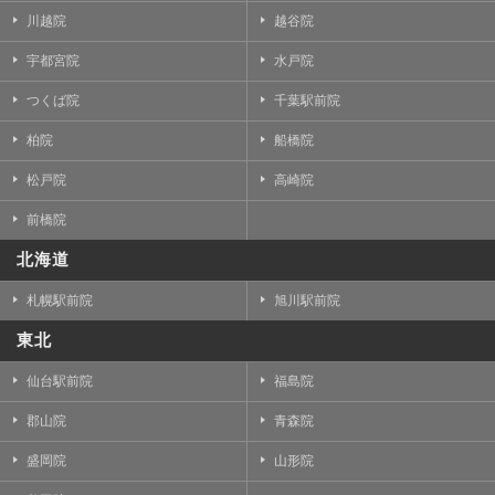
川越院
越谷院
宇都宮院
水戸院
つくば院
千葉駅前院
柏院
船橋院
松戸院
高崎院
前橋院
北海道
札幌駅前院
旭川駅前院
東北
仙台駅前院
福島院
郡山院
青森院
盛岡院
山形院