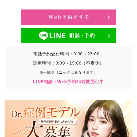
・氏名、生年月日、メールアドレス、電話番号
・その他、特定の個人を識別することができる情報
②TCBグループが各種サービスの利用に関連して取得す
る情報
・患者様がご利用になった各種サービスの内容、ご利用
日時、閲覧履歴等に関連する情報
電話予約受付時間：9:00～23:00
（これには、Cookie情報、アクセスログ等の利用状況に
関する情報を含みます。）
診療時間：9:00～19:00（不定休）
※一部クリニックは異なります。
③TCBグループが第三者から間接的に収集する情報
LINE相談・Web予約24時間受付中
患者様の同意を得た上で、以下の情報をパブリックDMP
事業者およびアフィリエイトサービスプロバイダ等の第
三者から取得し、TCBグループが既に有している患者様
の個人情報と紐づける場合があります。
・患者様の閲覧履歴、端末等の情報
【利用目的】
TCBグループは取得情報を以下の目的で利用いたしま
す。