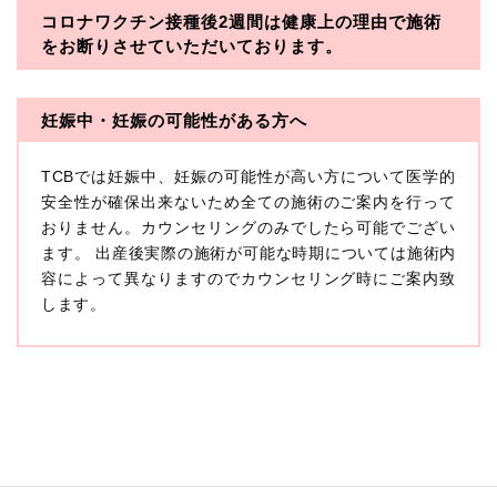
コロナワクチン接種後2週間は
健康上の理由で施術
・一般社団法人メディカルアライアンス
をお断りさせていただいております。
・医療法人社団メディカルフロンティア
・医療法人社団創彩会
妊娠中・妊娠の可能性がある方へ
【定義】
TCBでは妊娠中、妊娠の可能性が高い方について医学的
本プライバシーポリシーにおいて「個人情報」とは、生
存する個人に関する情報であって、当該情報に含まれる
安全性が確保出来ないため全ての施術のご案内を行って
氏名、生年月日その他の記述等により特定の個人を識別
おりません。カウンセリングのみでしたら可能でござい
できるもの又は個人識別符号（個人情報保護委員会の政
ます。 出産後実際の施術が可能な時期については施術内
令に準じます。）が含まれるものをいいます。
収集した患者様に関する情報には、単独のままでは特定
容によって異なりますのでカウンセリング時にご案内致
の個人を識別できない情報もありますが、他の情報と組
します。
み合わせることにより特定の個人を識別できる場合、か
かる情報は「個人関連情報」として「個人情報」と同様
に扱うものとします。
【取得する情報】
TCBグループが【利用目的】に定める目的を達成するた
めに取得する情報には、次のものが含まれます（以下①
ないし③を併せて「取得情報」といいます。）。
①TCBグループが患者様から取得する情報