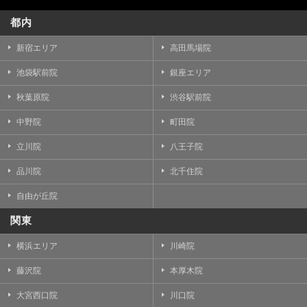
都内
新宿エリア
高田馬場院
池袋駅前院
銀座エリア
秋葉原院
渋谷駅前院
中野院
町田院
立川院
八王子院
品川院
北千住院
自由が丘院
関東
横浜エリア
川崎院
藤沢院
本厚木院
大宮西口院
川口院