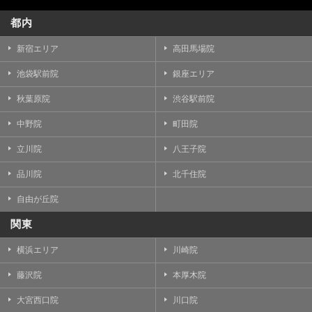
都内
新宿エリア
高田馬場院
池袋駅前院
銀座エリア
秋葉原院
渋谷駅前院
中野院
町田院
立川院
八王子院
品川院
北千住院
自由が丘院
関東
横浜エリア
川崎院
藤沢院
本厚木院
大宮西口院
川口院