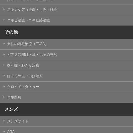
掲載したときをもって効力を生じるものとします。
スキンケア（美白・しみ・肝斑）
ニキビ治療・ニキビ跡治療
その他
女性の薄毛治療（FAGA）
ピアス穴開け・耳・へその整形
多汗症・わきが治療
ほくろ除去・いぼ治療
ケロイド・タトゥー
再生医療
メンズ
メンズサイト
AGA