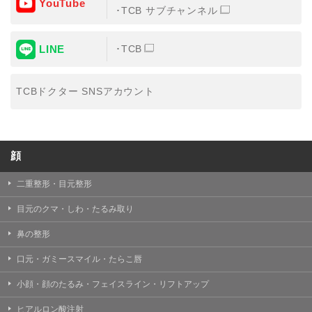
YouTube
③共同利用する者の利用目的
TCB サブチャンネル
【利用目的】の達成のため
LINE
TCB
【外部委託について】
TCBグループは、【利用目的】の達成に必要な範囲内に
おいて、取得情報の取扱いの全部または一部を外部の業
TCBドクター SNSアカウント
務委託先に委託することがあります。取得情報の取り扱
いを委託する場合、委託先との間で、個人情報の保護に
関する取り決めを行い、契約にあたっては取得情報が適
正に管理されるよう確保します。
顔
【第三者提供について】
TCBグループは、個人情報保護法その他の法令により認
められる場合を除き、患者様の同意なしに、取得情報を
二重整形・目元整形
委託先以外の第三者に開示・提供することはありませ
ん。
目元のクマ・しわ・たるみ取り
【個人情報の開示・訂正・利用停止について】
鼻の整形
TCBグループは、本人の申し出により個人情報に関する
開示、訂正、更新、削除、利用停止その他お問い合わせ
口元・ガミースマイル・たらこ唇
について、これを適切に対応します。
小顔・顔のたるみ・フェイスライン・リフトアップ
問合せ先：
個人情報お問合せフォーム
ヒアルロン酸注射