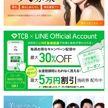
・クリニックの来院予約、医療サービスの提供、医療関
連商品の販売、アフターケア対応、これらに付随する諸
対応等のサービス提供のため
・医療サービスの提供に関する他の医療機関、検査機関
及び研究機関との連携のため
・サービス向上を目的とした医療サービス・販売する医
療関連商品に関する患者様へのアンケートの送受信及び
これに付随する諸対応のため
・Cookie等の技術を用いたアクセス履歴、閲覧記録等に
関する情報の収集、分析
・閲覧記録等から趣味・嗜好を分析した情報を使用して
の広告に利用するため
・お問い合わせ又はご意見の内容確認及びその対応のた
め
・患者様のサービス利用状況の分析及び症例研究のため
・広告、宣伝、マーケティングのため