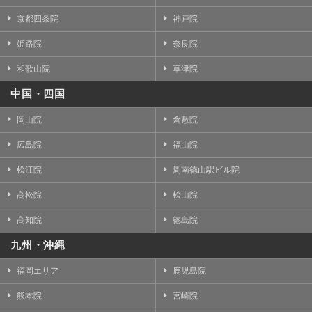
京都四条院
神戸院
姫路院
奈良院
和歌山院
草津院
中国・四国
岡山院
倉敷院
広島院
福山院
松江院
周南徳山駅ビル院
高松院
松山院
高知院
徳島院
九州・沖縄
福岡エリア
鹿児島院
熊本院
宮崎院