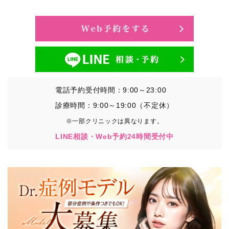
・氏名、生年月日、メールアドレス、電話番号
・その他、特定の個人を識別することができる情報
②TCBグループが各種サービスの利用に関連して取得す
る情報
・患者様がご利用になった各種サービスの内容、ご利用
日時、閲覧履歴等に関連する情報
電話予約受付時間：9:00～23:00
（これには、Cookie情報、アクセスログ等の利用状況に
関する情報を含みます。）
診療時間：9:00～19:00（不定休）
※一部クリニックは異なります。
③TCBグループが第三者から間接的に収集する情報
LINE相談・Web予約24時間受付中
患者様の同意を得た上で、以下の情報をパブリックDMP
事業者およびアフィリエイトサービスプロバイダ等の第
三者から取得し、TCBグループが既に有している患者様
の個人情報と紐づける場合があります。
・患者様の閲覧履歴、端末等の情報
【利用目的】
TCBグループは取得情報を以下の目的で利用いたしま
す。