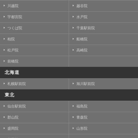
川越院
越谷院
宇都宮院
水戸院
つくば院
千葉駅前院
柏院
船橋院
松戸院
高崎院
前橋院
北海道
札幌駅前院
旭川駅前院
東北
仙台駅前院
福島院
郡山院
青森院
盛岡院
山形院