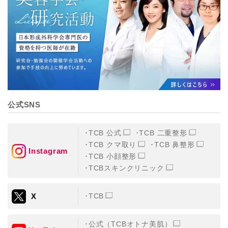
【個人情報の管理体制について】
TCBグループは、取り扱う個人情報を、厳正な管理の下
に蓄積・保管し、当該個人情報への不正アクセス・紛
失・破壊・改ざんおよび漏洩等を防止するため、必要か
つ適切な組織的・人的・物理的・技術的防御措置を講じ
ます。
【個人情報の共同利用について】
TCBグループは、【利用目的】達成に必要な範囲で、取
得情報を共同して利用することがあります。
なお、共同利用にあたっては、一般社団法人メディカル
アライアンスが個人情報の管理について責任を有しま
公式SNS
す。
東京都港区西新橋3-25-33 フロンティア御成門7F
一般社団法人メディカルアライアンス
TCB 公式
TCB 二重整形
代表電話番号03-6459-0169
TCB クマ取り
TCB 鼻整形
Instagram
TCB 小顔整形
①共同して利用される情報
TCBスキンクリニック
【取得する情報】に規定されている取得情報
X
TCB
②共同して利用する者の範囲
【基本理念】に規定するTCBグループ
公式（TCBオトナ美肌）