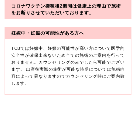
コロナワクチン接種後2週間は
健康上の理由で施術
・一般社団法人メディカルアライアンス
をお断りさせていただいております。
・医療法人社団メディカルフロンティア
・医療法人社団創彩会
妊娠中・妊娠の可能性がある方へ
【定義】
TCBでは妊娠中、妊娠の可能性が高い方について医学的
本プライバシーポリシーにおいて「個人情報」とは、生
存する個人に関する情報であって、当該情報に含まれる
安全性が確保出来ないため全ての施術のご案内を行って
氏名、生年月日その他の記述等により特定の個人を識別
おりません。カウンセリングのみでしたら可能でござい
できるもの又は個人識別符号（個人情報保護委員会の政
ます。 出産後実際の施術が可能な時期については施術内
令に準じます。）が含まれるものをいいます。
収集した患者様に関する情報には、単独のままでは特定
容によって異なりますのでカウンセリング時にご案内致
の個人を識別できない情報もありますが、他の情報と組
します。
み合わせることにより特定の個人を識別できる場合、か
かる情報は「個人関連情報」として「個人情報」と同様
に扱うものとします。
【取得する情報】
TCBグループが【利用目的】に定める目的を達成するた
めに取得する情報には、次のものが含まれます（以下①
ないし③を併せて「取得情報」といいます。）。
①TCBグループが患者様から取得する情報