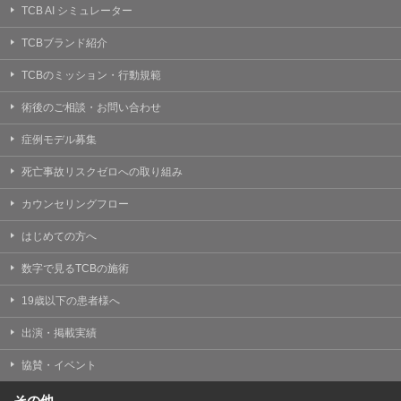
TCB AI シミュレーター
TCBブランド紹介
TCBのミッション・行動規範
術後のご相談・お問い合わせ
症例モデル募集
死亡事故リスクゼロへの取り組み
カウンセリングフロー
はじめての方へ
数字で見るTCBの施術
19歳以下の患者様へ
出演・掲載実績
協賛・イベント
その他