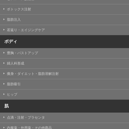
【Cookie(クッキー)について】
Cookieは、一般的にインターネット閲覧を行う際、又は
ボトックス注射
WEBサービスを利用する際に、閲覧者のデバイス内にそ
の閲覧情報を記憶させておく機能です。
脂肪注入
TCBグループでは、Cookie及び類似技術を使用して収集
した情報を利用することにより、WEBサイトの利用状況
若返り・エイジングケア
を分析し、パフォーマンス改善や、WEBサイトを通じて
提供するサービスの向上・改善のため、Cookieを使用す
ることがあります。ご使用のブラウザによりCookieを無
ボディ
効とすることが可能です。ただし、Cookieを無効にした
場合、WEBサイト上のサービスの全部または一部のペー
豊胸・バストアップ
ジが正しく表示されなくなる場合がありますのでご留意
ください。
婦人科形成
【アクセスログについて】
痩身・ダイエット・脂肪溶解注射
TCBグループが運営するWEBサイトでは、アクセスログ
として患者様の履歴情報をサーバ上に記録しています。
脂肪吸引
アクセスログはWEBサイトの保守管理や利用状況に関す
る統計分析のために使用されます。それ以外の目的で使
用されることはありません。
ヒップ
【プライバシーポリシーの改定について】
肌
本プライバシーポリシーの内容は、法令変更への対応や
事業上の必要性等に応じて、改定される場合がありま
点滴・注射・プラセンタ
す。
変更後のプライバシーポリシーについては、当サイトに
内服薬・外用薬・その他商品