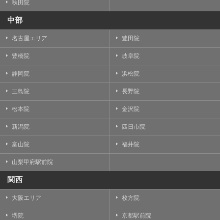
秋田院
中部
名古屋エリア
豊田院
豊橋院
岐阜院
静岡院
浜松院
三島院
長野院
松本院
金沢院
新潟院
四日市院
富山院
福井院
山梨甲府駅前院
関西
大阪エリア
枚方院
堺院
京都駅前院