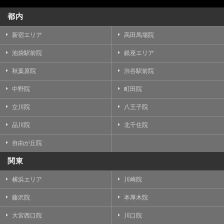
都内
新宿エリア
高田馬場院
池袋駅前院
銀座エリア
秋葉原院
渋谷駅前院
中野院
町田院
立川院
八王子院
品川院
北千住院
自由が丘院
関東
横浜エリア
川崎院
藤沢院
本厚木院
大宮西口院
川口院