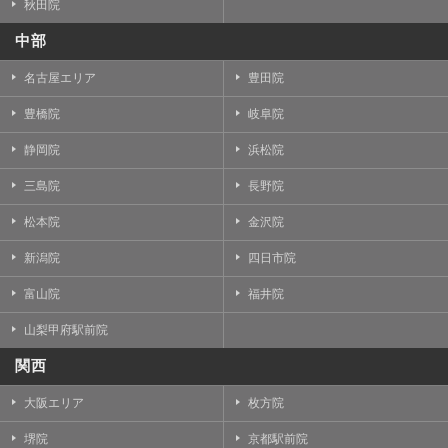
秋田院
中部
名古屋エリア
豊田院
豊橋院
岐阜院
静岡院
浜松院
三島院
長野院
松本院
金沢院
新潟院
四日市院
富山院
福井院
山梨甲府駅前院
関西
大阪エリア
枚方院
堺院
京都駅前院