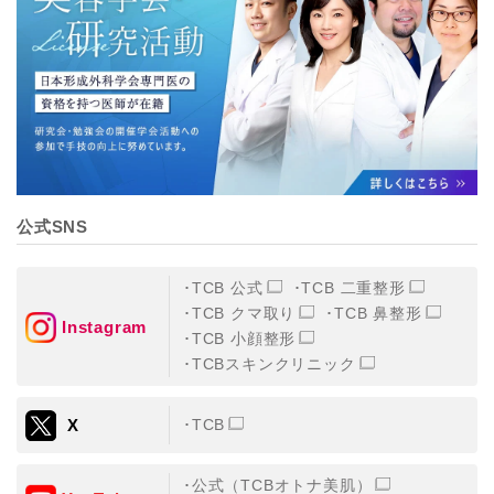
【個人情報の管理体制について】
TCBグループは、取り扱う個人情報を、厳正な管理の下
に蓄積・保管し、当該個人情報への不正アクセス・紛
失・破壊・改ざんおよび漏洩等を防止するため、必要か
つ適切な組織的・人的・物理的・技術的防御措置を講じ
ます。
【個人情報の共同利用について】
TCBグループは、【利用目的】達成に必要な範囲で、取
得情報を共同して利用することがあります。
なお、共同利用にあたっては、一般社団法人メディカル
アライアンスが個人情報の管理について責任を有しま
公式SNS
す。
東京都港区西新橋3-25-33 フロンティア御成門7F
一般社団法人メディカルアライアンス
TCB 公式
TCB 二重整形
代表電話番号03-6459-0169
TCB クマ取り
TCB 鼻整形
Instagram
TCB 小顔整形
①共同して利用される情報
TCBスキンクリニック
【取得する情報】に規定されている取得情報
X
TCB
②共同して利用する者の範囲
【基本理念】に規定するTCBグループ
公式（TCBオトナ美肌）