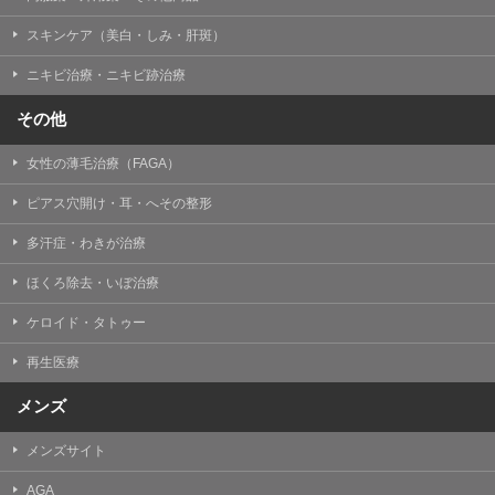
掲載したときをもって効力を生じるものとします。
スキンケア（美白・しみ・肝斑）
ニキビ治療・ニキビ跡治療
その他
女性の薄毛治療（FAGA）
ピアス穴開け・耳・へその整形
多汗症・わきが治療
ほくろ除去・いぼ治療
ケロイド・タトゥー
再生医療
メンズ
メンズサイト
AGA