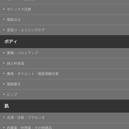
【Cookie(クッキー)について】
Cookieは、一般的にインターネット閲覧を行う際、又は
ボトックス注射
WEBサービスを利用する際に、閲覧者のデバイス内にそ
の閲覧情報を記憶させておく機能です。
脂肪注入
TCBグループでは、Cookie及び類似技術を使用して収集
した情報を利用することにより、WEBサイトの利用状況
若返り・エイジングケア
を分析し、パフォーマンス改善や、WEBサイトを通じて
提供するサービスの向上・改善のため、Cookieを使用す
ることがあります。ご使用のブラウザによりCookieを無
ボディ
効とすることが可能です。ただし、Cookieを無効にした
場合、WEBサイト上のサービスの全部または一部のペー
豊胸・バストアップ
ジが正しく表示されなくなる場合がありますのでご留意
ください。
婦人科形成
【アクセスログについて】
痩身・ダイエット・脂肪溶解注射
TCBグループが運営するWEBサイトでは、アクセスログ
として患者様の履歴情報をサーバ上に記録しています。
脂肪吸引
アクセスログはWEBサイトの保守管理や利用状況に関す
る統計分析のために使用されます。それ以外の目的で使
用されることはありません。
ヒップ
【プライバシーポリシーの改定について】
肌
本プライバシーポリシーの内容は、法令変更への対応や
事業上の必要性等に応じて、改定される場合がありま
点滴・注射・プラセンタ
す。
変更後のプライバシーポリシーについては、当サイトに
内服薬・外用薬・その他商品