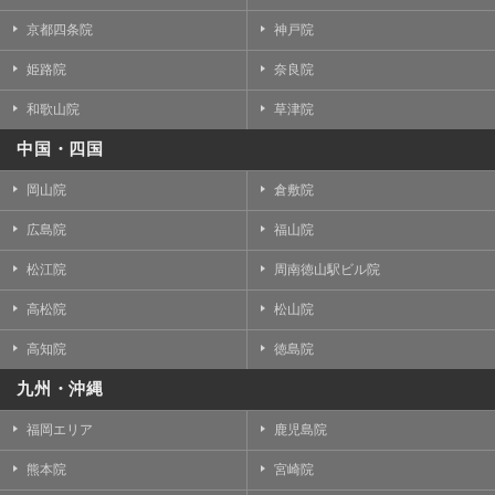
京都四条院
神戸院
姫路院
奈良院
和歌山院
草津院
中国・四国
岡山院
倉敷院
広島院
福山院
松江院
周南徳山駅ビル院
高松院
松山院
高知院
徳島院
九州・沖縄
福岡エリア
鹿児島院
熊本院
宮崎院