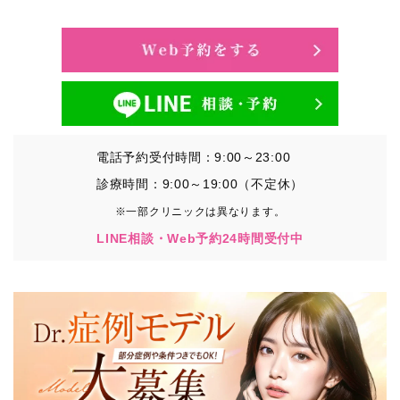
・氏名、生年月日、メールアドレス、電話番号
・その他、特定の個人を識別することができる情報
②TCBグループが各種サービスの利用に関連して取得す
る情報
・患者様がご利用になった各種サービスの内容、ご利用
日時、閲覧履歴等に関連する情報
電話予約受付時間：9:00～23:00
（これには、Cookie情報、アクセスログ等の利用状況に
関する情報を含みます。）
診療時間：9:00～19:00（不定休）
※一部クリニックは異なります。
③TCBグループが第三者から間接的に収集する情報
LINE相談・Web予約24時間受付中
患者様の同意を得た上で、以下の情報をパブリックDMP
事業者およびアフィリエイトサービスプロバイダ等の第
三者から取得し、TCBグループが既に有している患者様
の個人情報と紐づける場合があります。
・患者様の閲覧履歴、端末等の情報
【利用目的】
TCBグループは取得情報を以下の目的で利用いたしま
す。