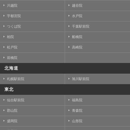
川越院
越谷院
宇都宮院
水戸院
つくば院
千葉駅前院
柏院
船橋院
松戸院
高崎院
前橋院
北海道
札幌駅前院
旭川駅前院
東北
仙台駅前院
福島院
郡山院
青森院
盛岡院
山形院