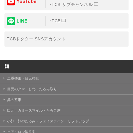
YouTube
③共同利用する者の利用目的
TCB サブチャンネル
【利用目的】の達成のため
LINE
TCB
【外部委託について】
TCBグループは、【利用目的】の達成に必要な範囲内に
おいて、取得情報の取扱いの全部または一部を外部の業
TCBドクター SNSアカウント
務委託先に委託することがあります。取得情報の取り扱
いを委託する場合、委託先との間で、個人情報の保護に
関する取り決めを行い、契約にあたっては取得情報が適
正に管理されるよう確保します。
顔
【第三者提供について】
TCBグループは、個人情報保護法その他の法令により認
められる場合を除き、患者様の同意なしに、取得情報を
二重整形・目元整形
委託先以外の第三者に開示・提供することはありませ
ん。
目元のクマ・しわ・たるみ取り
【個人情報の開示・訂正・利用停止について】
鼻の整形
TCBグループは、本人の申し出により個人情報に関する
開示、訂正、更新、削除、利用停止その他お問い合わせ
口元・ガミースマイル・たらこ唇
について、これを適切に対応します。
小顔・顔のたるみ・フェイスライン・リフトアップ
問合せ先：
個人情報お問合せフォーム
ヒアルロン酸注射