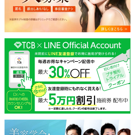
・クリニックの来院予約、医療サービスの提供、医療関
連商品の販売、アフターケア対応、これらに付随する諸
対応等のサービス提供のため
・医療サービスの提供に関する他の医療機関、検査機関
及び研究機関との連携のため
・サービス向上を目的とした医療サービス・販売する医
療関連商品に関する患者様へのアンケートの送受信及び
これに付随する諸対応のため
・Cookie等の技術を用いたアクセス履歴、閲覧記録等に
関する情報の収集、分析
・閲覧記録等から趣味・嗜好を分析した情報を使用して
の広告に利用するため
・お問い合わせ又はご意見の内容確認及びその対応のた
め
・患者様のサービス利用状況の分析及び症例研究のため
・広告、宣伝、マーケティングのため