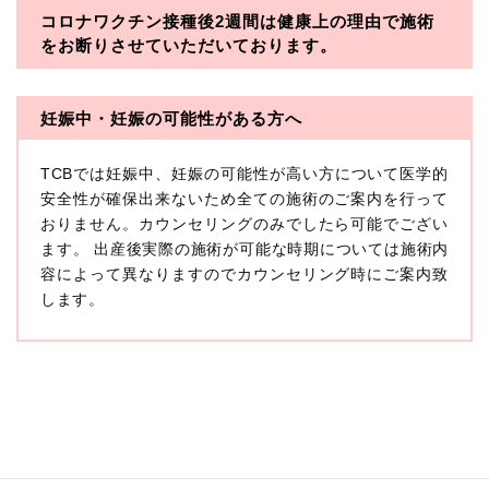
コロナワクチン接種後2週間は
健康上の理由で施術
・一般社団法人メディカルアライアンス
をお断りさせていただいております。
・医療法人社団メディカルフロンティア
・医療法人社団創彩会
妊娠中・妊娠の可能性がある方へ
【定義】
TCBでは妊娠中、妊娠の可能性が高い方について医学的
本プライバシーポリシーにおいて「個人情報」とは、生
存する個人に関する情報であって、当該情報に含まれる
安全性が確保出来ないため全ての施術のご案内を行って
氏名、生年月日その他の記述等により特定の個人を識別
おりません。カウンセリングのみでしたら可能でござい
できるもの又は個人識別符号（個人情報保護委員会の政
ます。 出産後実際の施術が可能な時期については施術内
令に準じます。）が含まれるものをいいます。
収集した患者様に関する情報には、単独のままでは特定
容によって異なりますのでカウンセリング時にご案内致
の個人を識別できない情報もありますが、他の情報と組
します。
み合わせることにより特定の個人を識別できる場合、か
かる情報は「個人関連情報」として「個人情報」と同様
に扱うものとします。
【取得する情報】
TCBグループが【利用目的】に定める目的を達成するた
めに取得する情報には、次のものが含まれます（以下①
ないし③を併せて「取得情報」といいます。）。
①TCBグループが患者様から取得する情報