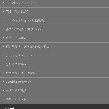
TCB AI シミュレーター
TCBブランド紹介
TCBのミッション・行動規範
術後のご相談・お問い合わせ
症例モデル募集
死亡事故リスクゼロへの取り組み
カウンセリングフロー
はじめての方へ
数字で見るTCBの施術
19歳以下の患者様へ
出演・掲載実績
協賛・イベント
その他