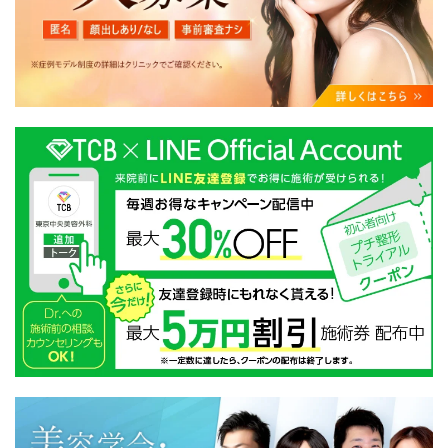
・クリニックの来院予約、医療サービスの提供、医療関
連商品の販売、アフターケア対応、これらに付随する諸
対応等のサービス提供のため
・医療サービスの提供に関する他の医療機関、検査機関
及び研究機関との連携のため
・サービス向上を目的とした医療サービス・販売する医
療関連商品に関する患者様へのアンケートの送受信及び
これに付随する諸対応のため
・Cookie等の技術を用いたアクセス履歴、閲覧記録等に
関する情報の収集、分析
・閲覧記録等から趣味・嗜好を分析した情報を使用して
の広告に利用するため
・お問い合わせ又はご意見の内容確認及びその対応のた
め
・患者様のサービス利用状況の分析及び症例研究のため
・広告、宣伝、マーケティングのため