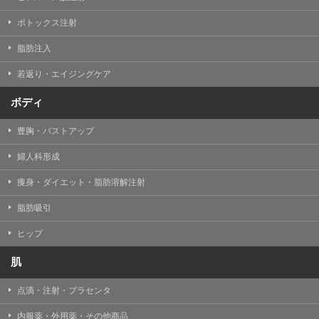
【Cookie(クッキー)について】
Cookieは、一般的にインターネット閲覧を行う際、又は
ボトックス注射
WEBサービスを利用する際に、閲覧者のデバイス内にそ
の閲覧情報を記憶させておく機能です。
脂肪注入
TCBグループでは、Cookie及び類似技術を使用して収集
した情報を利用することにより、WEBサイトの利用状況
若返り・エイジングケア
を分析し、パフォーマンス改善や、WEBサイトを通じて
提供するサービスの向上・改善のため、Cookieを使用す
ることがあります。ご使用のブラウザによりCookieを無
ボディ
効とすることが可能です。ただし、Cookieを無効にした
場合、WEBサイト上のサービスの全部または一部のペー
豊胸・バストアップ
ジが正しく表示されなくなる場合がありますのでご留意
ください。
婦人科形成
【アクセスログについて】
痩身・ダイエット・脂肪溶解注射
TCBグループが運営するWEBサイトでは、アクセスログ
として患者様の履歴情報をサーバ上に記録しています。
脂肪吸引
アクセスログはWEBサイトの保守管理や利用状況に関す
る統計分析のために使用されます。それ以外の目的で使
用されることはありません。
ヒップ
【プライバシーポリシーの改定について】
肌
本プライバシーポリシーの内容は、法令変更への対応や
事業上の必要性等に応じて、改定される場合がありま
点滴・注射・プラセンタ
す。
変更後のプライバシーポリシーについては、当サイトに
内服薬・外用薬・その他商品