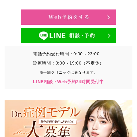
・氏名、生年月日、メールアドレス、電話番号
・その他、特定の個人を識別することができる情報
②TCBグループが各種サービスの利用に関連して取得す
る情報
・患者様がご利用になった各種サービスの内容、ご利用
日時、閲覧履歴等に関連する情報
電話予約受付時間：9:00～23:00
（これには、Cookie情報、アクセスログ等の利用状況に
関する情報を含みます。）
診療時間：9:00～19:00（不定休）
※一部クリニックは異なります。
③TCBグループが第三者から間接的に収集する情報
LINE相談・Web予約24時間受付中
患者様の同意を得た上で、以下の情報をパブリックDMP
事業者およびアフィリエイトサービスプロバイダ等の第
三者から取得し、TCBグループが既に有している患者様
の個人情報と紐づける場合があります。
・患者様の閲覧履歴、端末等の情報
【利用目的】
TCBグループは取得情報を以下の目的で利用いたしま
す。