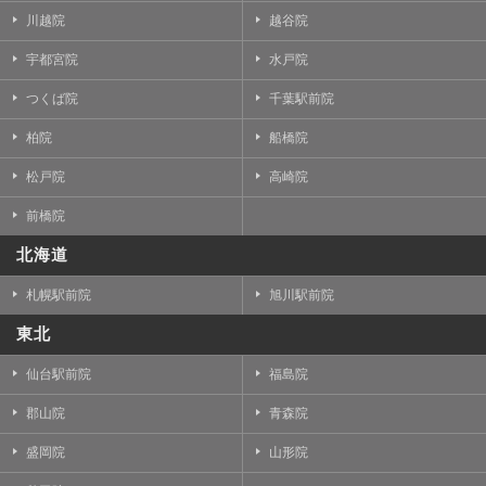
川越院
越谷院
宇都宮院
水戸院
つくば院
千葉駅前院
柏院
船橋院
松戸院
高崎院
前橋院
北海道
札幌駅前院
旭川駅前院
東北
仙台駅前院
福島院
郡山院
青森院
盛岡院
山形院