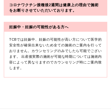
コロナワクチン接種後2週間は
健康上の理由で施術
・一般社団法人メディカルアライアンス
をお断りさせていただいております。
・医療法人社団メディカルフロンティア
・医療法人社団創彩会
妊娠中・妊娠の可能性がある方へ
【定義】
TCBでは妊娠中、妊娠の可能性が高い方について医学的
本プライバシーポリシーにおいて「個人情報」とは、生
存する個人に関する情報であって、当該情報に含まれる
安全性が確保出来ないため全ての施術のご案内を行って
氏名、生年月日その他の記述等により特定の個人を識別
おりません。カウンセリングのみでしたら可能でござい
できるもの又は個人識別符号（個人情報保護委員会の政
ます。 出産後実際の施術が可能な時期については施術内
令に準じます。）が含まれるものをいいます。
収集した患者様に関する情報には、単独のままでは特定
容によって異なりますのでカウンセリング時にご案内致
の個人を識別できない情報もありますが、他の情報と組
します。
み合わせることにより特定の個人を識別できる場合、か
かる情報は「個人関連情報」として「個人情報」と同様
に扱うものとします。
【取得する情報】
TCBグループが【利用目的】に定める目的を達成するた
めに取得する情報には、次のものが含まれます（以下①
ないし③を併せて「取得情報」といいます。）。
①TCBグループが患者様から取得する情報