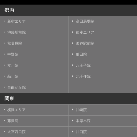
都内
新宿エリア
高田馬場院
池袋駅前院
銀座エリア
秋葉原院
渋谷駅前院
中野院
町田院
立川院
八王子院
品川院
北千住院
自由が丘院
関東
横浜エリア
川崎院
藤沢院
本厚木院
大宮西口院
川口院