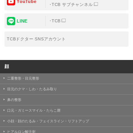
YouTube
③共同利用する者の利用目的
TCB サブチャンネル
【利用目的】の達成のため
LINE
TCB
【外部委託について】
TCBグループは、【利用目的】の達成に必要な範囲内に
おいて、取得情報の取扱いの全部または一部を外部の業
TCBドクター SNSアカウント
務委託先に委託することがあります。取得情報の取り扱
いを委託する場合、委託先との間で、個人情報の保護に
関する取り決めを行い、契約にあたっては取得情報が適
正に管理されるよう確保します。
顔
【第三者提供について】
TCBグループは、個人情報保護法その他の法令により認
められる場合を除き、患者様の同意なしに、取得情報を
二重整形・目元整形
委託先以外の第三者に開示・提供することはありませ
ん。
目元のクマ・しわ・たるみ取り
【個人情報の開示・訂正・利用停止について】
鼻の整形
TCBグループは、本人の申し出により個人情報に関する
開示、訂正、更新、削除、利用停止その他お問い合わせ
口元・ガミースマイル・たらこ唇
について、これを適切に対応します。
小顔・顔のたるみ・フェイスライン・リフトアップ
問合せ先：
個人情報お問合せフォーム
ヒアルロン酸注射