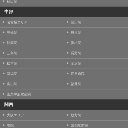
秋田院
中部
名古屋エリア
豊田院
豊橋院
岐阜院
静岡院
浜松院
三島院
長野院
松本院
金沢院
新潟院
四日市院
富山院
福井院
山梨甲府駅前院
関西
大阪エリア
枚方院
堺院
京都駅前院