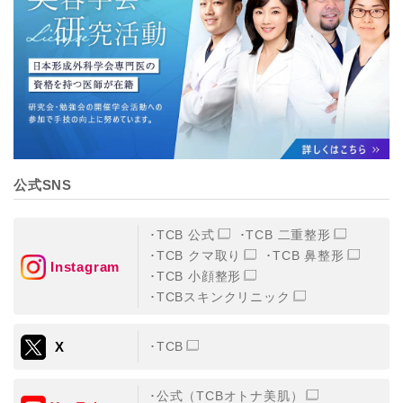
【個人情報の管理体制について】
TCBグループは、取り扱う個人情報を、厳正な管理の下
に蓄積・保管し、当該個人情報への不正アクセス・紛
失・破壊・改ざんおよび漏洩等を防止するため、必要か
つ適切な組織的・人的・物理的・技術的防御措置を講じ
ます。
【個人情報の共同利用について】
TCBグループは、【利用目的】達成に必要な範囲で、取
得情報を共同して利用することがあります。
なお、共同利用にあたっては、一般社団法人メディカル
アライアンスが個人情報の管理について責任を有しま
公式SNS
す。
東京都港区西新橋3-25-33 フロンティア御成門7F
一般社団法人メディカルアライアンス
TCB 公式
TCB 二重整形
代表電話番号03-6459-0169
TCB クマ取り
TCB 鼻整形
Instagram
TCB 小顔整形
①共同して利用される情報
TCBスキンクリニック
【取得する情報】に規定されている取得情報
X
TCB
②共同して利用する者の範囲
【基本理念】に規定するTCBグループ
公式（TCBオトナ美肌）