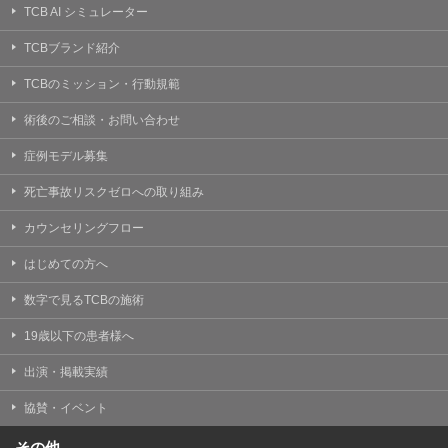
TCB AI シミュレーター
TCBブランド紹介
TCBのミッション・行動規範
術後のご相談・お問い合わせ
症例モデル募集
死亡事故リスクゼロへの取り組み
カウンセリングフロー
はじめての方へ
数字で見るTCBの施術
19歳以下の患者様へ
出演・掲載実績
協賛・イベント
その他