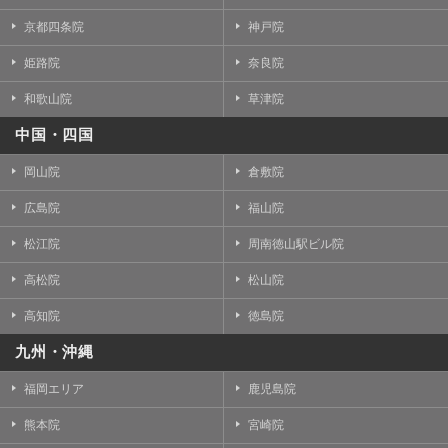
京都四条院
神戸院
姫路院
奈良院
和歌山院
草津院
中国・四国
岡山院
倉敷院
広島院
福山院
松江院
周南徳山駅ビル院
高松院
松山院
高知院
徳島院
九州・沖縄
福岡エリア
鹿児島院
熊本院
宮崎院