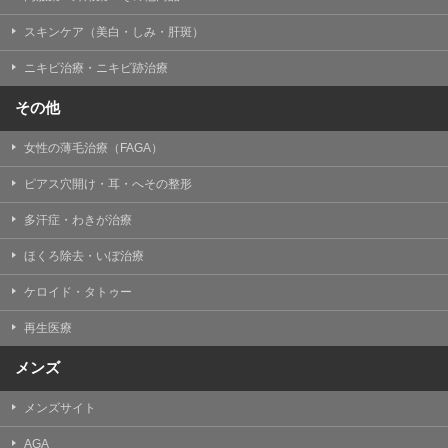
掲載したときをもって効力を生じるものとします。
スキンケア（美白・しみ・肝斑）
ニキビ治療・ニキビ跡治療
その他
女性の薄毛治療（FAGA）
ピアス穴開け・耳・へその整形
多汗症・わきが治療
ほくろ除去・いぼ治療
ケロイド・タトゥー
再生医療
メンズ
メンズサイト
AGA