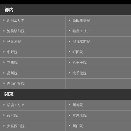
都内
新宿エリア
高田馬場院
池袋駅前院
銀座エリア
秋葉原院
渋谷駅前院
中野院
町田院
立川院
八王子院
品川院
北千住院
自由が丘院
関東
横浜エリア
川崎院
藤沢院
本厚木院
大宮西口院
川口院