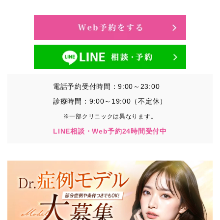
・氏名、生年月日、メールアドレス、電話番号
・その他、特定の個人を識別することができる情報
②TCBグループが各種サービスの利用に関連して取得す
る情報
・患者様がご利用になった各種サービスの内容、ご利用
日時、閲覧履歴等に関連する情報
電話予約受付時間：9:00～23:00
（これには、Cookie情報、アクセスログ等の利用状況に
関する情報を含みます。）
診療時間：9:00～19:00（不定休）
※一部クリニックは異なります。
③TCBグループが第三者から間接的に収集する情報
LINE相談・Web予約24時間受付中
患者様の同意を得た上で、以下の情報をパブリックDMP
事業者およびアフィリエイトサービスプロバイダ等の第
三者から取得し、TCBグループが既に有している患者様
の個人情報と紐づける場合があります。
・患者様の閲覧履歴、端末等の情報
【利用目的】
TCBグループは取得情報を以下の目的で利用いたしま
す。