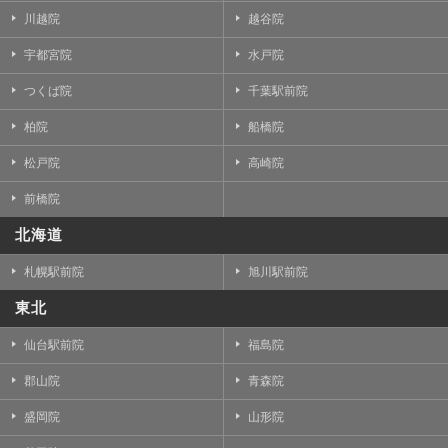
川越院
越谷院
宇都宮院
水戸院
つくば院
千葉駅前院
柏院
船橋院
松戸院
高崎院
前橋院
北海道
札幌駅前院
旭川駅前院
東北
仙台駅前院
福島院
郡山院
青森院
盛岡院
山形院