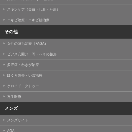
掲載したときをもって効力を生じるものとします。
スキンケア（美白・しみ・肝斑）
ニキビ治療・ニキビ跡治療
その他
女性の薄毛治療（FAGA）
ピアス穴開け・耳・へその整形
多汗症・わきが治療
ほくろ除去・いぼ治療
ケロイド・タトゥー
再生医療
メンズ
メンズサイト
AGA