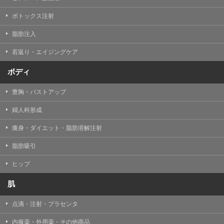
【Cookie(クッキー)について】
Cookieは、一般的にインターネット閲覧を行う際、又は
ボトックス注射
WEBサービスを利用する際に、閲覧者のデバイス内にそ
の閲覧情報を記憶させておく機能です。
脂肪注入
TCBグループでは、Cookie及び類似技術を使用して収集
した情報を利用することにより、WEBサイトの利用状況
若返り・エイジングケア
を分析し、パフォーマンス改善や、WEBサイトを通じて
提供するサービスの向上・改善のため、Cookieを使用す
ることがあります。ご使用のブラウザによりCookieを無
ボディ
効とすることが可能です。ただし、Cookieを無効にした
場合、WEBサイト上のサービスの全部または一部のペー
豊胸・バストアップ
ジが正しく表示されなくなる場合がありますのでご留意
ください。
婦人科形成
【アクセスログについて】
痩身・ダイエット・脂肪溶解注射
TCBグループが運営するWEBサイトでは、アクセスログ
として患者様の履歴情報をサーバ上に記録しています。
脂肪吸引
アクセスログはWEBサイトの保守管理や利用状況に関す
る統計分析のために使用されます。それ以外の目的で使
用されることはありません。
ヒップ
【プライバシーポリシーの改定について】
肌
本プライバシーポリシーの内容は、法令変更への対応や
事業上の必要性等に応じて、改定される場合がありま
点滴・注射・プラセンタ
す。
変更後のプライバシーポリシーについては、当サイトに
内服薬・外用薬・その他商品