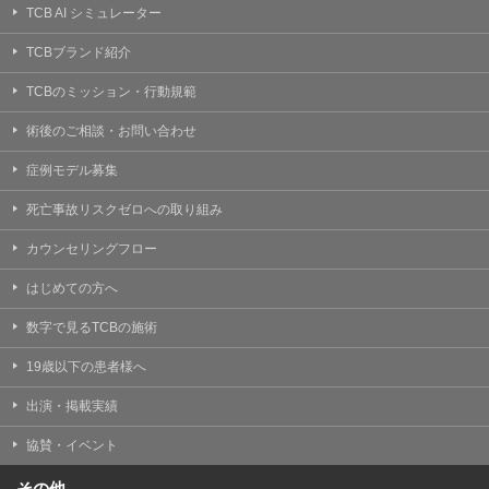
TCB AI シミュレーター
TCBブランド紹介
TCBのミッション・行動規範
術後のご相談・お問い合わせ
症例モデル募集
死亡事故リスクゼロへの取り組み
カウンセリングフロー
はじめての方へ
数字で見るTCBの施術
19歳以下の患者様へ
出演・掲載実績
協賛・イベント
その他