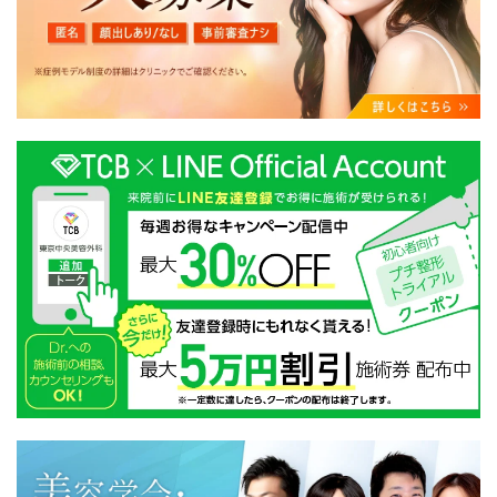
・クリニックの来院予約、医療サービスの提供、医療関
連商品の販売、アフターケア対応、これらに付随する諸
対応等のサービス提供のため
・医療サービスの提供に関する他の医療機関、検査機関
及び研究機関との連携のため
・サービス向上を目的とした医療サービス・販売する医
療関連商品に関する患者様へのアンケートの送受信及び
これに付随する諸対応のため
・Cookie等の技術を用いたアクセス履歴、閲覧記録等に
関する情報の収集、分析
・閲覧記録等から趣味・嗜好を分析した情報を使用して
の広告に利用するため
・お問い合わせ又はご意見の内容確認及びその対応のた
め
・患者様のサービス利用状況の分析及び症例研究のため
・広告、宣伝、マーケティングのため