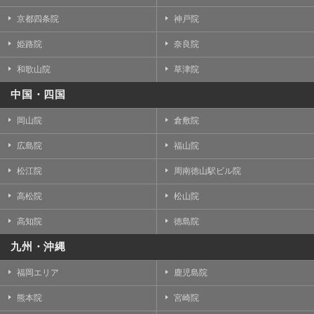
京都四条院
神戸院
姫路院
奈良院
和歌山院
草津院
中国・四国
岡山院
倉敷院
広島院
福山院
松江院
周南徳山駅ビル院
高松院
松山院
高知院
徳島院
九州・沖縄
福岡エリア
鹿児島院
熊本院
宮崎院