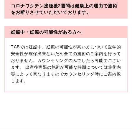
コロナワクチン接種後2週間は
健康上の理由で施術
・一般社団法人メディカルアライアンス
をお断りさせていただいております。
・医療法人社団メディカルフロンティア
・医療法人社団創彩会
妊娠中・妊娠の可能性がある方へ
【定義】
TCBでは妊娠中、妊娠の可能性が高い方について医学的
本プライバシーポリシーにおいて「個人情報」とは、生
存する個人に関する情報であって、当該情報に含まれる
安全性が確保出来ないため全ての施術のご案内を行って
氏名、生年月日その他の記述等により特定の個人を識別
おりません。カウンセリングのみでしたら可能でござい
できるもの又は個人識別符号（個人情報保護委員会の政
ます。 出産後実際の施術が可能な時期については施術内
令に準じます。）が含まれるものをいいます。
収集した患者様に関する情報には、単独のままでは特定
容によって異なりますのでカウンセリング時にご案内致
の個人を識別できない情報もありますが、他の情報と組
します。
み合わせることにより特定の個人を識別できる場合、か
かる情報は「個人関連情報」として「個人情報」と同様
に扱うものとします。
【取得する情報】
TCBグループが【利用目的】に定める目的を達成するた
めに取得する情報には、次のものが含まれます（以下①
ないし③を併せて「取得情報」といいます。）。
①TCBグループが患者様から取得する情報