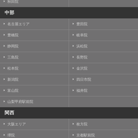
秋田院
中部
名古屋エリア
豊田院
豊橋院
岐阜院
静岡院
浜松院
三島院
長野院
松本院
金沢院
新潟院
四日市院
富山院
福井院
山梨甲府駅前院
関西
大阪エリア
枚方院
堺院
京都駅前院