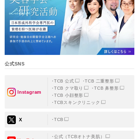
【個人情報の管理体制について】
TCBグループは、取り扱う個人情報を、厳正な管理の下
に蓄積・保管し、当該個人情報への不正アクセス・紛
失・破壊・改ざんおよび漏洩等を防止するため、必要か
つ適切な組織的・人的・物理的・技術的防御措置を講じ
ます。
【個人情報の共同利用について】
TCBグループは、【利用目的】達成に必要な範囲で、取
得情報を共同して利用することがあります。
なお、共同利用にあたっては、一般社団法人メディカル
アライアンスが個人情報の管理について責任を有しま
公式SNS
す。
東京都港区西新橋3-25-33 フロンティア御成門7F
一般社団法人メディカルアライアンス
TCB 公式
TCB 二重整形
代表電話番号03-6459-0169
TCB クマ取り
TCB 鼻整形
Instagram
TCB 小顔整形
①共同して利用される情報
TCBスキンクリニック
【取得する情報】に規定されている取得情報
X
TCB
②共同して利用する者の範囲
【基本理念】に規定するTCBグループ
公式（TCBオトナ美肌）