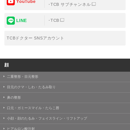
YouTube
③共同利用する者の利用目的
TCB サブチャンネル
【利用目的】の達成のため
LINE
TCB
【外部委託について】
TCBグループは、【利用目的】の達成に必要な範囲内に
おいて、取得情報の取扱いの全部または一部を外部の業
TCBドクター SNSアカウント
務委託先に委託することがあります。取得情報の取り扱
いを委託する場合、委託先との間で、個人情報の保護に
関する取り決めを行い、契約にあたっては取得情報が適
正に管理されるよう確保します。
顔
【第三者提供について】
TCBグループは、個人情報保護法その他の法令により認
められる場合を除き、患者様の同意なしに、取得情報を
二重整形・目元整形
委託先以外の第三者に開示・提供することはありませ
ん。
目元のクマ・しわ・たるみ取り
【個人情報の開示・訂正・利用停止について】
鼻の整形
TCBグループは、本人の申し出により個人情報に関する
開示、訂正、更新、削除、利用停止その他お問い合わせ
口元・ガミースマイル・たらこ唇
について、これを適切に対応します。
小顔・顔のたるみ・フェイスライン・リフトアップ
問合せ先：
個人情報お問合せフォーム
ヒアルロン酸注射