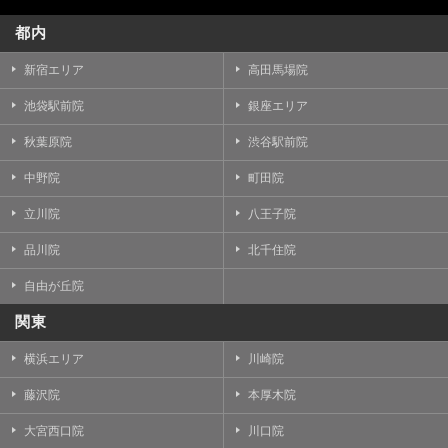
都内
新宿エリア
高田馬場院
池袋駅前院
銀座エリア
秋葉原院
渋谷駅前院
中野院
町田院
立川院
八王子院
品川院
北千住院
自由が丘院
関東
横浜エリア
川崎院
藤沢院
本厚木院
大宮西口院
川口院