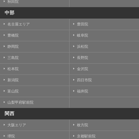
秋田院
中部
名古屋エリア
豊田院
豊橋院
岐阜院
静岡院
浜松院
三島院
長野院
松本院
金沢院
新潟院
四日市院
富山院
福井院
山梨甲府駅前院
関西
大阪エリア
枚方院
堺院
京都駅前院