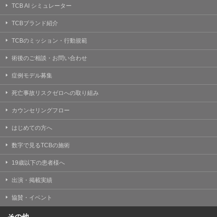
TCB AI シミュレーター
TCBブランド紹介
TCBのミッション・行動規範
術後のご相談・お問い合わせ
症例モデル募集
死亡事故リスクゼロへの取り組み
カウンセリングフロー
はじめての方へ
数字で見るTCBの施術
19歳以下の患者様へ
出演・掲載実績
協賛・イベント
その他