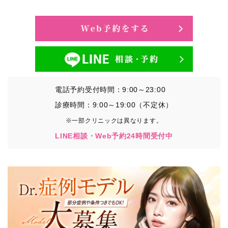
・氏名、生年月日、メールアドレス、電話番号
・その他、特定の個人を識別することができる情報
②TCBグループが各種サービスの利用に関連して取得す
る情報
・患者様がご利用になった各種サービスの内容、ご利用
日時、閲覧履歴等に関連する情報
電話予約受付時間：9:00～23:00
（これには、Cookie情報、アクセスログ等の利用状況に
関する情報を含みます。）
診療時間：9:00～19:00（不定休）
※一部クリニックは異なります。
③TCBグループが第三者から間接的に収集する情報
LINE相談・Web予約24時間受付中
患者様の同意を得た上で、以下の情報をパブリックDMP
事業者およびアフィリエイトサービスプロバイダ等の第
三者から取得し、TCBグループが既に有している患者様
の個人情報と紐づける場合があります。
・患者様の閲覧履歴、端末等の情報
【利用目的】
TCBグループは取得情報を以下の目的で利用いたしま
す。