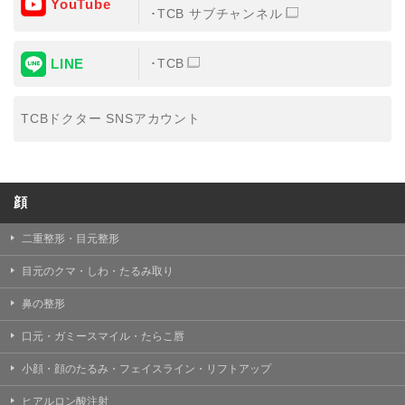
YouTube
③共同利用する者の利用目的
TCB サブチャンネル
【利用目的】の達成のため
LINE
TCB
【外部委託について】
TCBグループは、【利用目的】の達成に必要な範囲内に
おいて、取得情報の取扱いの全部または一部を外部の業
TCBドクター SNSアカウント
務委託先に委託することがあります。取得情報の取り扱
いを委託する場合、委託先との間で、個人情報の保護に
関する取り決めを行い、契約にあたっては取得情報が適
正に管理されるよう確保します。
顔
【第三者提供について】
TCBグループは、個人情報保護法その他の法令により認
められる場合を除き、患者様の同意なしに、取得情報を
二重整形・目元整形
委託先以外の第三者に開示・提供することはありませ
ん。
目元のクマ・しわ・たるみ取り
【個人情報の開示・訂正・利用停止について】
鼻の整形
TCBグループは、本人の申し出により個人情報に関する
開示、訂正、更新、削除、利用停止その他お問い合わせ
口元・ガミースマイル・たらこ唇
について、これを適切に対応します。
小顔・顔のたるみ・フェイスライン・リフトアップ
問合せ先：
個人情報お問合せフォーム
ヒアルロン酸注射