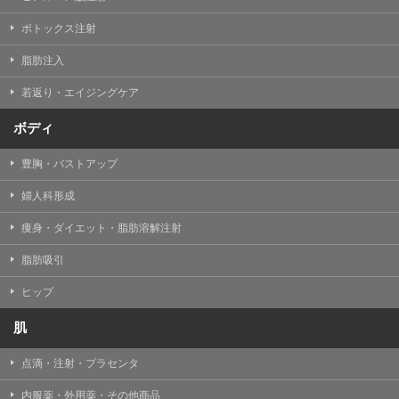
【Cookie(クッキー)について】
Cookieは、一般的にインターネット閲覧を行う際、又は
ボトックス注射
WEBサービスを利用する際に、閲覧者のデバイス内にそ
の閲覧情報を記憶させておく機能です。
脂肪注入
TCBグループでは、Cookie及び類似技術を使用して収集
した情報を利用することにより、WEBサイトの利用状況
若返り・エイジングケア
を分析し、パフォーマンス改善や、WEBサイトを通じて
提供するサービスの向上・改善のため、Cookieを使用す
ることがあります。ご使用のブラウザによりCookieを無
ボディ
効とすることが可能です。ただし、Cookieを無効にした
場合、WEBサイト上のサービスの全部または一部のペー
豊胸・バストアップ
ジが正しく表示されなくなる場合がありますのでご留意
ください。
婦人科形成
【アクセスログについて】
痩身・ダイエット・脂肪溶解注射
TCBグループが運営するWEBサイトでは、アクセスログ
として患者様の履歴情報をサーバ上に記録しています。
脂肪吸引
アクセスログはWEBサイトの保守管理や利用状況に関す
る統計分析のために使用されます。それ以外の目的で使
用されることはありません。
ヒップ
【プライバシーポリシーの改定について】
肌
本プライバシーポリシーの内容は、法令変更への対応や
事業上の必要性等に応じて、改定される場合がありま
点滴・注射・プラセンタ
す。
変更後のプライバシーポリシーについては、当サイトに
内服薬・外用薬・その他商品