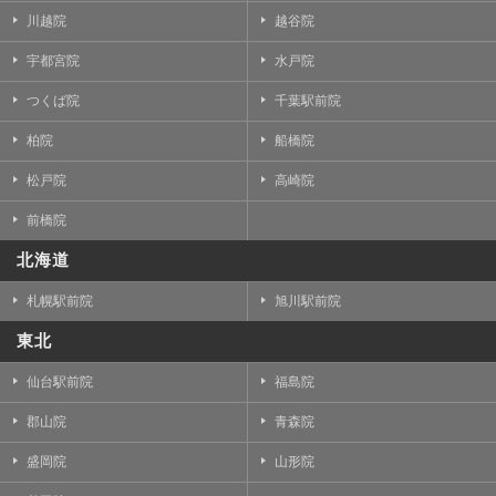
川越院
越谷院
宇都宮院
水戸院
つくば院
千葉駅前院
柏院
船橋院
松戸院
高崎院
前橋院
北海道
札幌駅前院
旭川駅前院
東北
仙台駅前院
福島院
郡山院
青森院
盛岡院
山形院