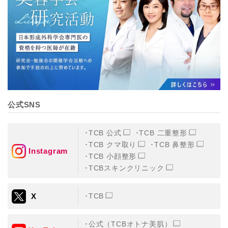
【個人情報の管理体制について】
TCBグループは、取り扱う個人情報を、厳正な管理の下
に蓄積・保管し、当該個人情報への不正アクセス・紛
失・破壊・改ざんおよび漏洩等を防止するため、必要か
つ適切な組織的・人的・物理的・技術的防御措置を講じ
ます。
【個人情報の共同利用について】
TCBグループは、【利用目的】達成に必要な範囲で、取
得情報を共同して利用することがあります。
なお、共同利用にあたっては、一般社団法人メディカル
アライアンスが個人情報の管理について責任を有しま
公式SNS
す。
東京都港区西新橋3-25-33 フロンティア御成門7F
一般社団法人メディカルアライアンス
TCB 公式
TCB 二重整形
代表電話番号03-6459-0169
TCB クマ取り
TCB 鼻整形
Instagram
TCB 小顔整形
①共同して利用される情報
TCBスキンクリニック
【取得する情報】に規定されている取得情報
X
TCB
②共同して利用する者の範囲
【基本理念】に規定するTCBグループ
公式（TCBオトナ美肌）