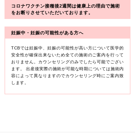
コロナワクチン接種後2週間は
健康上の理由で施術
・一般社団法人メディカルアライアンス
をお断りさせていただいております。
・医療法人社団メディカルフロンティア
・医療法人社団創彩会
妊娠中・妊娠の可能性がある方へ
【定義】
TCBでは妊娠中、妊娠の可能性が高い方について医学的
本プライバシーポリシーにおいて「個人情報」とは、生
存する個人に関する情報であって、当該情報に含まれる
安全性が確保出来ないため全ての施術のご案内を行って
氏名、生年月日その他の記述等により特定の個人を識別
おりません。カウンセリングのみでしたら可能でござい
できるもの又は個人識別符号（個人情報保護委員会の政
ます。 出産後実際の施術が可能な時期については施術内
令に準じます。）が含まれるものをいいます。
収集した患者様に関する情報には、単独のままでは特定
容によって異なりますのでカウンセリング時にご案内致
の個人を識別できない情報もありますが、他の情報と組
します。
み合わせることにより特定の個人を識別できる場合、か
かる情報は「個人関連情報」として「個人情報」と同様
に扱うものとします。
【取得する情報】
TCBグループが【利用目的】に定める目的を達成するた
めに取得する情報には、次のものが含まれます（以下①
ないし③を併せて「取得情報」といいます。）。
①TCBグループが患者様から取得する情報