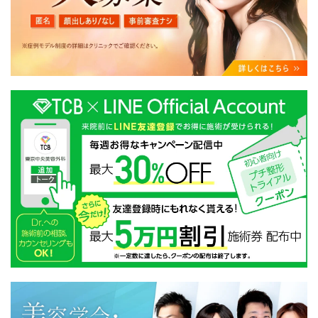
・クリニックの来院予約、医療サービスの提供、医療関
連商品の販売、アフターケア対応、これらに付随する諸
対応等のサービス提供のため
・医療サービスの提供に関する他の医療機関、検査機関
及び研究機関との連携のため
・サービス向上を目的とした医療サービス・販売する医
療関連商品に関する患者様へのアンケートの送受信及び
これに付随する諸対応のため
・Cookie等の技術を用いたアクセス履歴、閲覧記録等に
関する情報の収集、分析
・閲覧記録等から趣味・嗜好を分析した情報を使用して
の広告に利用するため
・お問い合わせ又はご意見の内容確認及びその対応のた
め
・患者様のサービス利用状況の分析及び症例研究のため
・広告、宣伝、マーケティングのため