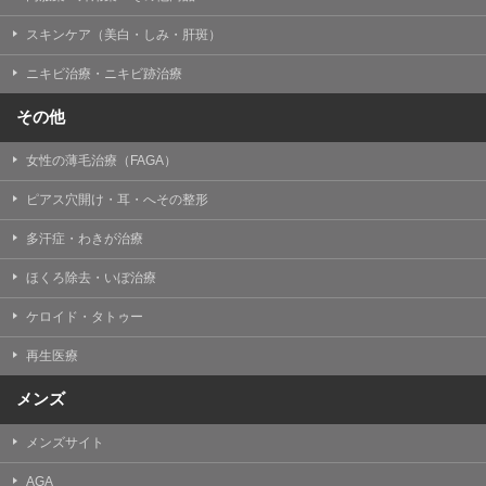
掲載したときをもって効力を生じるものとします。
スキンケア（美白・しみ・肝斑）
ニキビ治療・ニキビ跡治療
その他
女性の薄毛治療（FAGA）
ピアス穴開け・耳・へその整形
多汗症・わきが治療
ほくろ除去・いぼ治療
ケロイド・タトゥー
再生医療
メンズ
メンズサイト
AGA