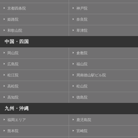
京都四条院
神戸院
姫路院
奈良院
和歌山院
草津院
中国・四国
岡山院
倉敷院
広島院
福山院
松江院
周南徳山駅ビル院
高松院
松山院
高知院
徳島院
九州・沖縄
福岡エリア
鹿児島院
熊本院
宮崎院