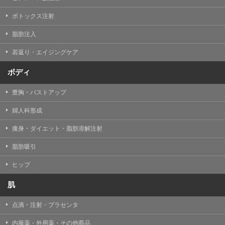
【Cookie(クッキー)について】
Cookieは、一般的にインターネット閲覧を行う際、又は
ボトックス注射
WEBサービスを利用する際に、閲覧者のデバイス内にそ
の閲覧情報を記憶させておく機能です。
脂肪注入
TCBグループでは、Cookie及び類似技術を使用して収集
した情報を利用することにより、WEBサイトの利用状況
若返り・エイジングケア
を分析し、パフォーマンス改善や、WEBサイトを通じて
提供するサービスの向上・改善のため、Cookieを使用す
ることがあります。ご使用のブラウザによりCookieを無
ボディ
効とすることが可能です。ただし、Cookieを無効にした
場合、WEBサイト上のサービスの全部または一部のペー
豊胸・バストアップ
ジが正しく表示されなくなる場合がありますのでご留意
ください。
婦人科形成
【アクセスログについて】
痩身・ダイエット・脂肪溶解注射
TCBグループが運営するWEBサイトでは、アクセスログ
として患者様の履歴情報をサーバ上に記録しています。
脂肪吸引
アクセスログはWEBサイトの保守管理や利用状況に関す
る統計分析のために使用されます。それ以外の目的で使
用されることはありません。
ヒップ
【プライバシーポリシーの改定について】
肌
本プライバシーポリシーの内容は、法令変更への対応や
事業上の必要性等に応じて、改定される場合がありま
点滴・注射・プラセンタ
す。
変更後のプライバシーポリシーについては、当サイトに
内服薬・外用薬・その他商品