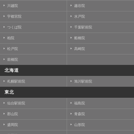
川越院
越谷院
宇都宮院
水戸院
つくば院
千葉駅前院
柏院
船橋院
松戸院
高崎院
前橋院
北海道
札幌駅前院
旭川駅前院
東北
仙台駅前院
福島院
郡山院
青森院
盛岡院
山形院