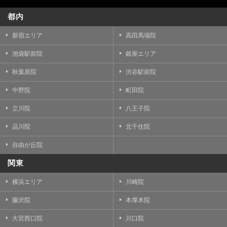
都内
新宿エリア
高田馬場院
池袋駅前院
銀座エリア
秋葉原院
渋谷駅前院
中野院
町田院
立川院
八王子院
品川院
北千住院
自由が丘院
関東
横浜エリア
川崎院
藤沢院
本厚木院
大宮西口院
川口院