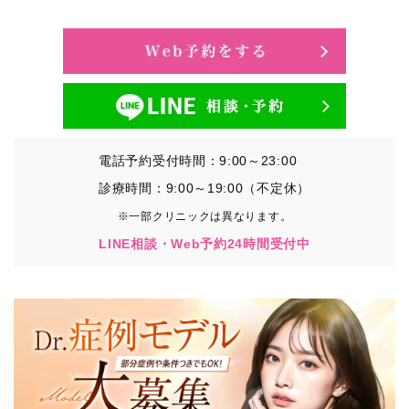
・氏名、生年月日、メールアドレス、電話番号
・その他、特定の個人を識別することができる情報
②TCBグループが各種サービスの利用に関連して取得す
る情報
・患者様がご利用になった各種サービスの内容、ご利用
日時、閲覧履歴等に関連する情報
電話予約受付時間：9:00～23:00
（これには、Cookie情報、アクセスログ等の利用状況に
関する情報を含みます。）
診療時間：9:00～19:00（不定休）
※一部クリニックは異なります。
③TCBグループが第三者から間接的に収集する情報
LINE相談・Web予約24時間受付中
患者様の同意を得た上で、以下の情報をパブリックDMP
事業者およびアフィリエイトサービスプロバイダ等の第
三者から取得し、TCBグループが既に有している患者様
の個人情報と紐づける場合があります。
・患者様の閲覧履歴、端末等の情報
【利用目的】
TCBグループは取得情報を以下の目的で利用いたしま
す。