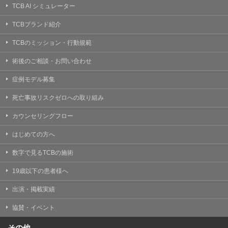
TCB AI シミュレーター
TCBブランド紹介
TCBのミッション・行動規範
術後のご相談・お問い合わせ
症例モデル募集
死亡事故リスクゼロへの取り組み
カウンセリングフロー
はじめての方へ
数字で見るTCBの施術
19歳以下の患者様へ
出演・掲載実績
協賛・イベント
その他