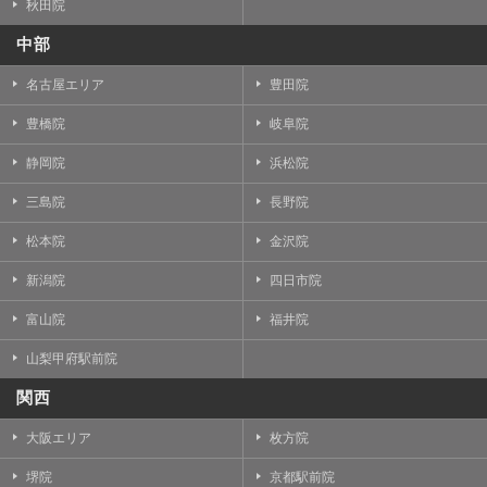
秋田院
中部
名古屋エリア
豊田院
豊橋院
岐阜院
静岡院
浜松院
三島院
長野院
松本院
金沢院
新潟院
四日市院
富山院
福井院
山梨甲府駅前院
関西
大阪エリア
枚方院
堺院
京都駅前院