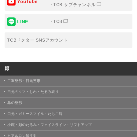
YouTube
③共同利用する者の利用目的
TCB サブチャンネル
【利用目的】の達成のため
LINE
TCB
【外部委託について】
TCBグループは、【利用目的】の達成に必要な範囲内に
おいて、取得情報の取扱いの全部または一部を外部の業
TCBドクター SNSアカウント
務委託先に委託することがあります。取得情報の取り扱
いを委託する場合、委託先との間で、個人情報の保護に
関する取り決めを行い、契約にあたっては取得情報が適
正に管理されるよう確保します。
顔
【第三者提供について】
TCBグループは、個人情報保護法その他の法令により認
められる場合を除き、患者様の同意なしに、取得情報を
二重整形・目元整形
委託先以外の第三者に開示・提供することはありませ
ん。
目元のクマ・しわ・たるみ取り
【個人情報の開示・訂正・利用停止について】
鼻の整形
TCBグループは、本人の申し出により個人情報に関する
開示、訂正、更新、削除、利用停止その他お問い合わせ
口元・ガミースマイル・たらこ唇
について、これを適切に対応します。
小顔・顔のたるみ・フェイスライン・リフトアップ
問合せ先：
個人情報お問合せフォーム
ヒアルロン酸注射