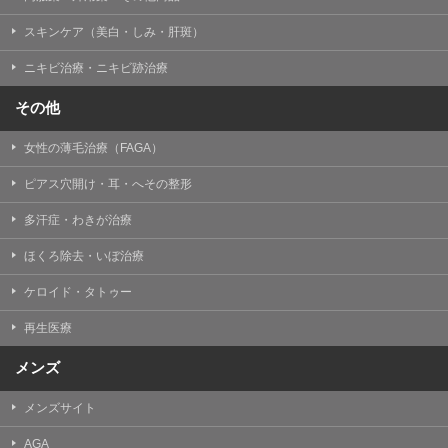
掲載したときをもって効力を生じるものとします。
スキンケア（美白・しみ・肝斑）
ニキビ治療・ニキビ跡治療
その他
女性の薄毛治療（FAGA）
ピアス穴開け・耳・へその整形
多汗症・わきが治療
ほくろ除去・いぼ治療
ケロイド・タトゥー
再生医療
メンズ
メンズサイト
AGA