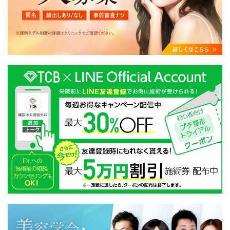
・クリニックの来院予約、医療サービスの提供、医療関
連商品の販売、アフターケア対応、これらに付随する諸
対応等のサービス提供のため
・医療サービスの提供に関する他の医療機関、検査機関
及び研究機関との連携のため
・サービス向上を目的とした医療サービス・販売する医
療関連商品に関する患者様へのアンケートの送受信及び
これに付随する諸対応のため
・Cookie等の技術を用いたアクセス履歴、閲覧記録等に
関する情報の収集、分析
・閲覧記録等から趣味・嗜好を分析した情報を使用して
の広告に利用するため
・お問い合わせ又はご意見の内容確認及びその対応のた
め
・患者様のサービス利用状況の分析及び症例研究のため
・広告、宣伝、マーケティングのため