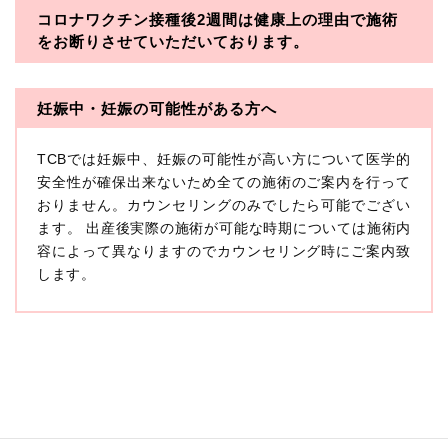
コロナワクチン接種後2週間は
健康上の理由で施術
・一般社団法人メディカルアライアンス
をお断りさせていただいております。
・医療法人社団メディカルフロンティア
・医療法人社団創彩会
妊娠中・妊娠の可能性がある方へ
【定義】
TCBでは妊娠中、妊娠の可能性が高い方について医学的
本プライバシーポリシーにおいて「個人情報」とは、生
存する個人に関する情報であって、当該情報に含まれる
安全性が確保出来ないため全ての施術のご案内を行って
氏名、生年月日その他の記述等により特定の個人を識別
おりません。カウンセリングのみでしたら可能でござい
できるもの又は個人識別符号（個人情報保護委員会の政
ます。 出産後実際の施術が可能な時期については施術内
令に準じます。）が含まれるものをいいます。
収集した患者様に関する情報には、単独のままでは特定
容によって異なりますのでカウンセリング時にご案内致
の個人を識別できない情報もありますが、他の情報と組
します。
み合わせることにより特定の個人を識別できる場合、か
かる情報は「個人関連情報」として「個人情報」と同様
に扱うものとします。
【取得する情報】
TCBグループが【利用目的】に定める目的を達成するた
めに取得する情報には、次のものが含まれます（以下①
ないし③を併せて「取得情報」といいます。）。
①TCBグループが患者様から取得する情報