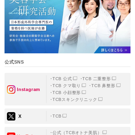
【個人情報の管理体制について】
TCBグループは、取り扱う個人情報を、厳正な管理の下
に蓄積・保管し、当該個人情報への不正アクセス・紛
失・破壊・改ざんおよび漏洩等を防止するため、必要か
つ適切な組織的・人的・物理的・技術的防御措置を講じ
ます。
【個人情報の共同利用について】
TCBグループは、【利用目的】達成に必要な範囲で、取
得情報を共同して利用することがあります。
なお、共同利用にあたっては、一般社団法人メディカル
アライアンスが個人情報の管理について責任を有しま
公式SNS
す。
東京都港区西新橋3-25-33 フロンティア御成門7F
一般社団法人メディカルアライアンス
TCB 公式
TCB 二重整形
代表電話番号03-6459-0169
TCB クマ取り
TCB 鼻整形
Instagram
TCB 小顔整形
①共同して利用される情報
TCBスキンクリニック
【取得する情報】に規定されている取得情報
X
TCB
②共同して利用する者の範囲
【基本理念】に規定するTCBグループ
公式（TCBオトナ美肌）