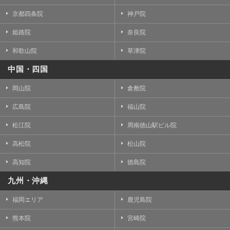
京都四条院
神戸院
姫路院
奈良院
和歌山院
草津院
中国・四国
岡山院
倉敷院
広島院
福山院
松江院
周南徳山駅ビル院
高松院
松山院
高知院
徳島院
九州・沖縄
福岡エリア
鹿児島院
熊本院
宮崎院