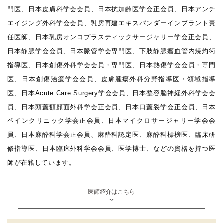
門医、日本皮膚科学会会員、日本抗加齢医学会正会員、日本アンチ
エイジング外科学会会員、乳房再建エキスパンダーインプラント責
任医師、日本乳房オンコプラスティックサージャリー学会正会員、
日本静脈学会会員、日本脈管学会専門医、下肢静脈瘤血管内焼灼術
指導医、日本創傷外科学会会員・専門医、日本熱傷学会会員・専門
医、日本創傷治癒学会会員、皮膚腫瘍外科分野指導医・領域指導
医、日本Acute Care Surgery学会会員、日本整容脳神経外科学会会
員、日本頭蓋額顔面外科学会正会員、日本口蓋裂学会正会員、日本
ペインクリニック学会正会員、日本マイクロサージャリー学会会
員、日本麻酔科学会正会員、麻酔科認定医、麻酔科標榜医、臨床研
修指導医、日本臨床外科学会会員、医学博士、などの資格を持つ医
師が在籍しています。
医師紹介はこちら