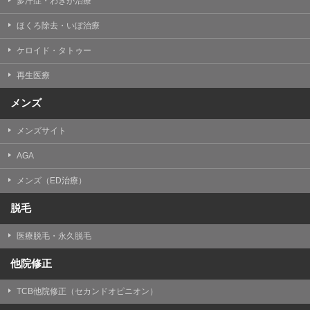
多汗症・わきが治療
ほくろ除去・いぼ治療
ケロイド・タトゥー
再生医療
メンズ
メンズサイト
AGA
メンズ（ED治療）
脱毛
医療脱毛・永久脱毛
他院修正
TCB他院修正（セカンドオピニオン）