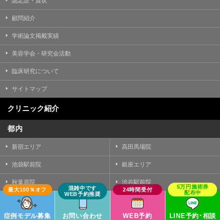
認定証・賞状
顧問紹介
学術論文掲載実績
美容学会・研究会活動
臨床研究について
サイトマップ
クリニック紹介
都内
新宿エリア
高田馬場院
池袋駅前院
銀座エリア
秋葉原院
渋谷駅前院
中野院
町田院
症例モデル募集
お問い合わせ
WEB予約
LINE予約･相談
立川院
八王子院