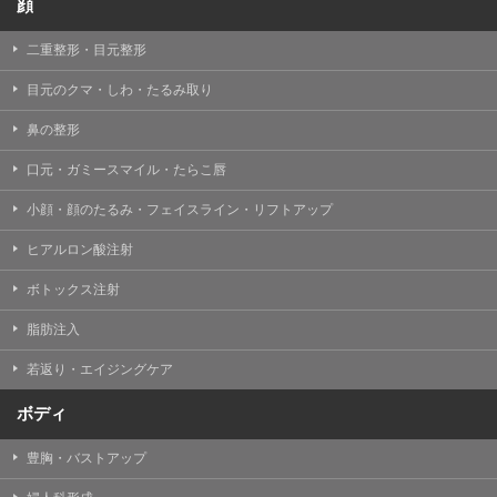
顔
二重整形・目元整形
目元のクマ・しわ・たるみ取り
鼻の整形
口元・ガミースマイル・たらこ唇
小顔・顔のたるみ・フェイスライン・リフトアップ
ヒアルロン酸注射
ボトックス注射
脂肪注入
若返り・エイジングケア
ボディ
豊胸・バストアップ