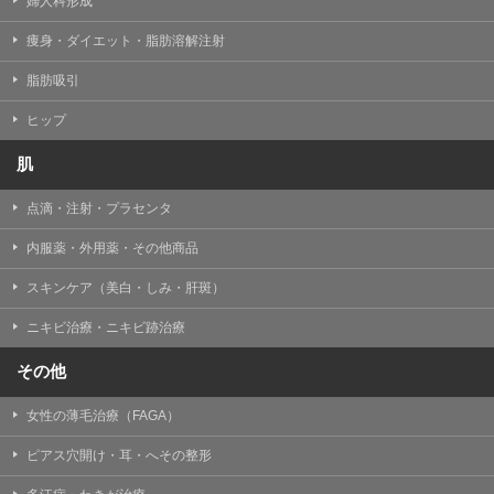
婦人科形成
痩身・ダイエット・脂肪溶解注射
脂肪吸引
ヒップ
肌
点滴・注射・プラセンタ
内服薬・外用薬・その他商品
スキンケア（美白・しみ・肝斑）
ニキビ治療・ニキビ跡治療
その他
女性の薄毛治療（FAGA）
ピアス穴開け・耳・へその整形