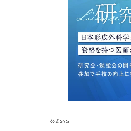
・広告、宣伝、マーケティ
【個人情報の管理体制につ
TCBグループは、取り扱
壊・改ざんおよび漏洩等を
【個人情報の共同利用につ
TCBグループは、【利用
なお、共同利用にあたって
東京都港区西新橋3-25-33
一般社団法人メディカルア
代表電話番号03-6459-0169
①共同して利用される情報
【取得する情報】に規定さ
②共同して利用する者の範
公式SNS
【基本理念】に規定するTC