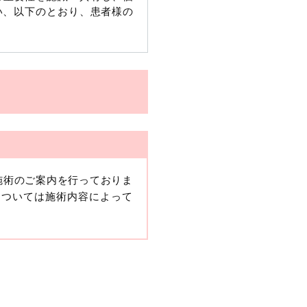
い、以下のとおり、患者様の
施術のご案内を行っておりま
、当該情報に含まれる氏名、
については施術内容によって
報保護委員会の政令に準じま
ますが、他の情報と組み合わ
人情報」と同様に扱うものと