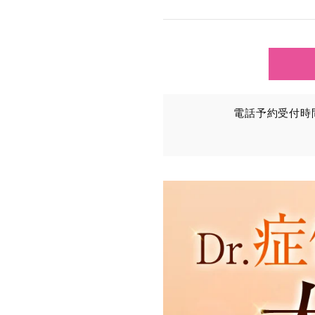
TCBグループが【利用目
③を併せて「取得情報」と
①TCBグループが患者様か
・氏名、生年月日、メール
電話予約受付時間：
・その他、特定の個人を識
②TCBグループが各種サ
・患者様がご利用になった
（これには、Cookie情
③TCBグループが第三者
患者様の同意を得た上で、
から取得し、TCBグルー
・患者様の閲覧履歴、端末