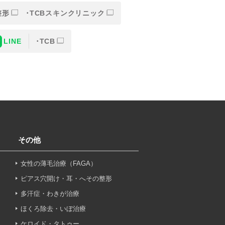
整形
TCBスキンクリニック
LINE
TCB
または一部を外部の業務委託
人情報の保護に関する取り決
意なしに、取得情報を委託先
その他
女性の薄毛治療（FAGA）
止その他お問い合わせについ
ピアス穴開け・耳・へその整形
多汗症・わきが治療
ほくろ除去・いぼ治療
ケロイド・タトゥー