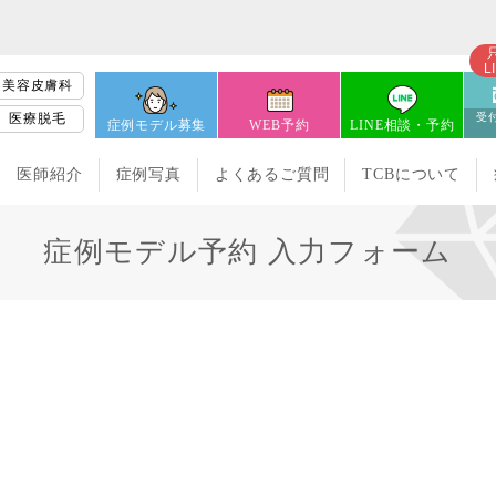
L
美容皮膚科
医療脱毛
受付
症例モデル募集
WEB予約
LINE相談・予約
医師紹介
症例写真
よくあるご質問
TCBについて
症例モデル予約 入力フォーム