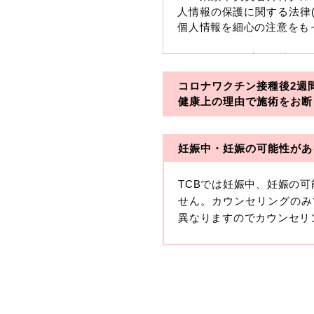
人情報の保護に関する法律
個人情報を細心の注意をも
※TCBグループとは以下
コロナワクチン接種後2週
・一般社団法人メディカル
健康上の理由で施術をお断
・医療法人社団メディカル
妊娠中・妊娠の可能性があ
・医療法人社団創彩会
【定義】
TCBでは妊娠中、妊娠の
本プライバシーポリシーに
せん。カウンセリングのみ
生年月日その他の記述等に
異なりますのでカウンセリ
す。）が含まれるものをい
収集した患者様に関する情
せることにより特定の個人
します。
【取得する情報】