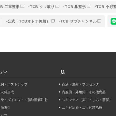
CB 二重整形
TCB クマ取り
TCB 鼻整形
TCB 小顔
的
公式（TCBオトナ美肌）
TCB サブチャンネル
目的】の達成に必要な範囲内において、取得情報の取扱いの全部
す。取得情報の取り扱いを委託する場合、委託先との間で、個
は取得情報が適正に管理されるよう確保します。
報保護法その他の法令により認められる場合を除き、患者様の同
ディ
肌
することはありません。
豊胸・バストアップ
点滴・注射・プラセンタ
利用停止について】
申し出により個人情報に関する開示、訂正、更新、削除、利用停
婦人科形成
内服薬・外用薬・その他商品
す。
痩身・ダイエット・脂肪溶解注射
スキンケア（美白・しみ・肝斑）
脂肪吸引
ニキビ治療・ニキビ跡治療
せフォーム
ヒップ