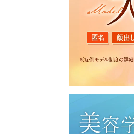
【利用目的】
TCBグループは取得情報
・クリニックの来院予約、
のサービス提供のため
・医療サービスの提供に関
・サービス向上を目的とし
付随する諸対応のため
・Cookie等の技術を用
・閲覧記録等から趣味・嗜
・お問い合わせ又はご意見
・患者様のサービス利用状