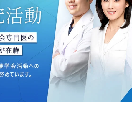
ングのため
いて】
う個人情報を、厳正な管理の下に蓄積・保管し、当該個人情報
防止するため、必要かつ適切な組織的・人的・物理的・技術的
いて】
目的】達成に必要な範囲で、取得情報を共同して利用することが
は、一般社団法人メディカルアライアンスが個人情報の管理に
 フロンティア御成門7F
ライアンス
れている取得情報
囲
Bグループ