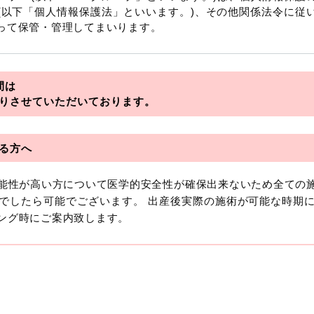
(以下「個人情報保護法」といいます。)、その他関係法令に従
って保管・管理してまいります。
を総称していいます。
間は
アライアンス
りさせていただいております。
フロンティア
る方へ
可能性が高い方について医学的安全性が確保出来ないため全ての
おいて「個人情報」とは、生存する個人に関する情報であって
でしたら可能でございます。 出産後実際の施術が可能な時期
より特定の個人を識別できるもの又は個人識別符号（個人情
ング時にご案内致します。
います。
報には、単独のままでは特定の個人を識別できない情報もあり
を識別できる場合、かかる情報は「個人関連情報」として「個