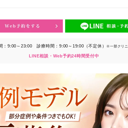
的】に定める目的を達成するために取得する情報には、次のもの
いいます。）。
ら取得する情報
アドレス、電話番号
9:00～23:00
診療時間：9:00～19:00（不定休）
※一部クリ
別することができる情報
LINE相談・Web予約24時間受付中
ービスの利用に関連して取得する情報
各種サービスの内容、ご利用日時、閲覧履歴等に関連する情報
報、アクセスログ等の利用状況に関する情報を含みます。）
から間接的に収集する情報
以下の情報をパブリックDMP事業者およびアフィリエイトサ
プが既に有している患者様の個人情報と紐づける場合があります
等の情報