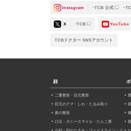
Instagram
TCB 公式
T
③共同利用する者の利用目
X
TCB
YouTube
【利用目的】の達成のため
【外部委託について】
TCBドクター SNSアカウント
TCBグループは、【利用
先に委託することがありま
めを行い、契約にあたって
【第三者提供について】
TCBグループは、個人情
顔
ボ
以外の第三者に開示・提供
二重整形・目元整形
【個人情報の開示・訂正・
TCBグループは、本人の
目元のクマ・しわ・たるみ取り
て、これを適切に対応しま
鼻の整形
口元・ガミースマイル・たらこ唇
問合せ先：
個人情報お問合
小顔・顔のたるみ・フェイスライン・リ