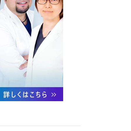
への不正アクセス・紛失・破
防御措置を講じます。
あります。
ついて責任を有します。