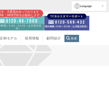
Language
只今、大変混み合っております
INE・WEB予約をお勧めします
初診・再診の方のお電話
TCBカスタマーサポート
0120-86-7000
0120-569-432
時間／9:00～23:00（土日祝日対
受付時間／9:00～23:00（土日祝日対応）
応）
症例モデル
採用情報
顧問紹介
検索