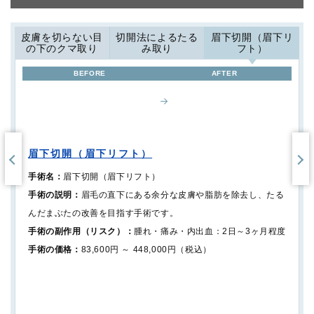
皮膚を切らない目
切開法によるたる
眉下切開（眉下リ
の下のクマ取り
み取り
フト）
眉下切開（眉下リフト）
手術名：
眉下切開（眉下リフト）
手術の説明：
眉毛の直下にある余分な皮膚や脂肪を除去し、たる
んだまぶたの改善を目指す手術です。
手術の副作用（リスク）：
腫れ・痛み・内出血：2日～3ヶ月程度
ヶ
手術の価格：
83,600円 ～ 448,000円（税込）
な