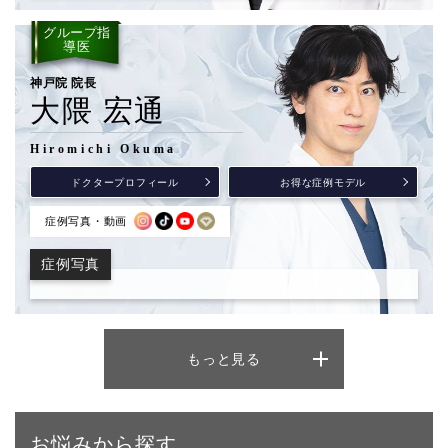
グループ指
導医
神戸院 院長
大隈 宏通
Hiromichi Okuma
ドクタープロフィール
お得な症例モデル
症例写真・動画
症例写真
もっと見る
お悩みから探す