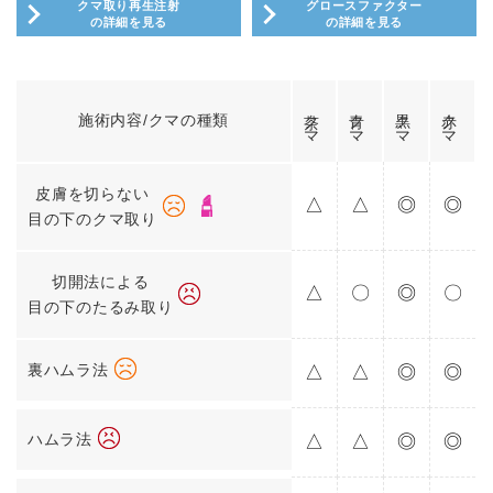
クマ取り再生注射
グロースファクター
の詳細を見る
の詳細を見る
茶クマ
青クマ
黒クマ
赤クマ
施術内容/クマの種類
皮膚を切らない
△
△
◎
◎
目の下のクマ取り
切開法による
△
〇
◎
〇
目の下のたるみ取り
裏ハムラ法
△
△
◎
◎
ハムラ法
△
△
◎
◎