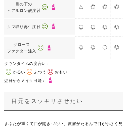
目の下の
△
◎
◎
◎
ヒアルロン酸注射
クマ取り再生注射
◎
◎
◎
◎
グロース
◎
◎
〇
◎
ファクター注入
ダウンタイムの度合い：
かるい
ふつう
おもい
翌日からメイク可能：
目元をスッキリさせたい
まぶたが重くて目が開きづらい、皮膚がたるんで目が小さく見