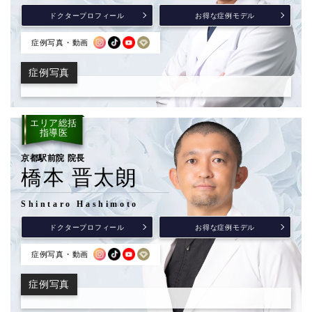
ドクタープロフィール
お得な症例モデル
症例写真・動画
症例写真
エリア総括
指導医
京都駅前院 院長
橋本 晋太朗
Shintaro Hashimoto
ドクタープロフィール
お得な症例モデル
症例写真・動画
症例写真