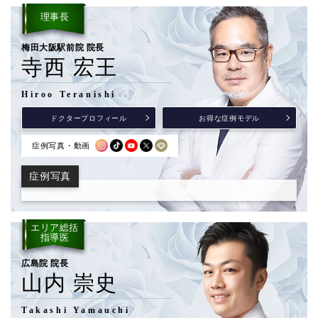
理事長
梅田大阪駅前院 院長
寺西 宏王
Hiroo Teranishi
ドクタープロフィール
お得な症例モデル
症例写真・動画
症例写真
エリア総括
指導医
広島院 院長
山内 崇史
Takashi Yamauchi