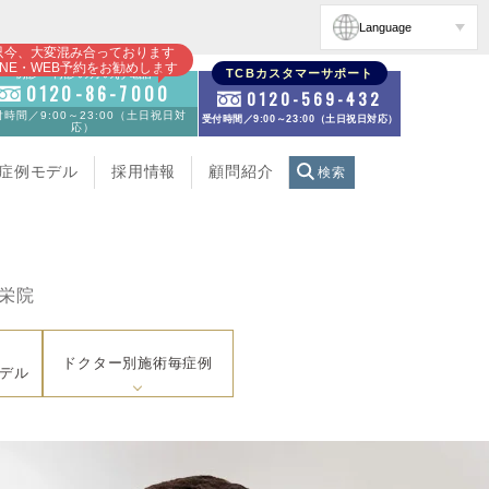
Language
只今、大変混み合っております
INE・WEB予約をお勧めします
初診・再診の方のお電話
TCBカスタマーサポート
0120-86-7000
0120-569-432
時間／9:00～23:00（土日祝日対
受付時間／9:00～23:00（土日祝日対応）
応）
症例モデル
採用情報
顧問紹介
検索
屋栄院
ドクター別施術毎症例
デル