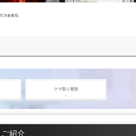
TCB倉敷院
クマ取り整形
をご紹介