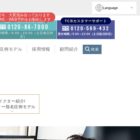
Language
只今、大変混み合っております
INE・WEB予約をお勧めします
初診・再診の方のお電話
TCBカスタマーサポート
0120-86-7000
0120-569-432
時間／9:00～23:00（土日祝日対
受付時間／9:00～23:00（土日祝日対応）
応）
症例モデル
採用情報
顧問紹介
検索
ドクター紹介/
ター指名症例モデル