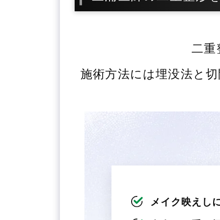
二重
施術方法には埋没法と切
メイク映えし