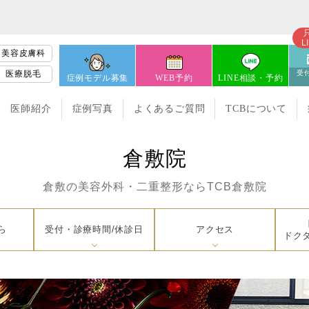
L
美容皮膚科
医療脱毛
受付
症例モデル募集
WEB予約
LINE相談・予約
医師紹介
症例写真
よくあるご質問
TCBについて
倉敷院
倉敷の美容外科・二重整形なら
TCB倉敷院
ら
受付・診療時間/休診日
アクセス
ドク