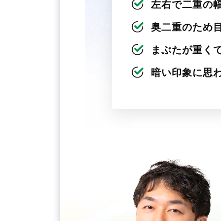
左右で二重の
奥二重のため
まぶたが重く
暗い印象に思