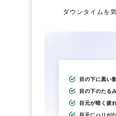
ダウンタイムを
目の下に黒い
目の下のたる
目元が暗く疲
目元にハリが