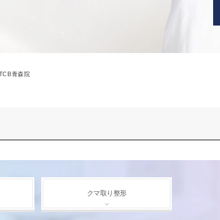
TCB青森院
クマ取り整形