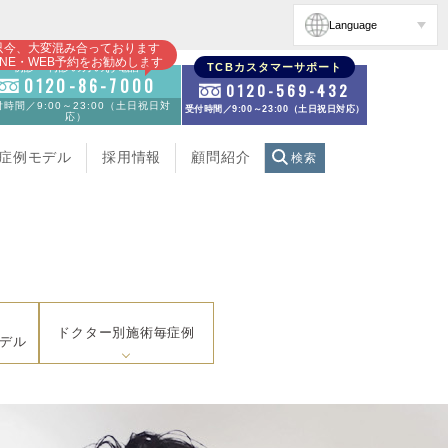
Language
只今、大変混み合っております
INE・WEB予約をお勧めします
初診・再診の方のお電話
TCBカスタマーサポート
0120-86-7000
0120-569-432
時間／9:00～23:00（土日祝日対
受付時間／9:00～23:00（土日祝日対応）
応）
症例モデル
採用情報
顧問紹介
検索
ドクター別施術毎症例
デル