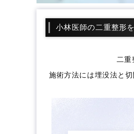
小林医師の二重整形
二重
施術方法には埋没法と切