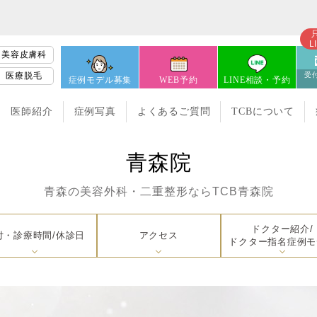
L
美容皮膚科
医療脱毛
受付
症例モデル募集
WEB予約
LINE相談・予約
医師紹介
症例写真
よくあるご質問
TCBについて
青森院
青森の美容外科・二重整形なら
TCB青森院
ドクター紹介/
付・診療時間/休診日
アクセス
ドクター指名症例モ