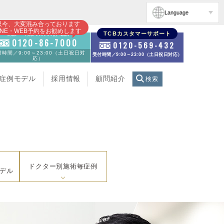
Language
只今、大変混み合っております
INE・WEB予約をお勧めします
初診・再診の方のお電話
TCBカスタマーサポート
0120-86-7000
0120-569-432
時間／9:00～23:00（土日祝日対
受付時間／9:00～23:00（土日祝日対応）
応）
症例モデル
採用情報
顧問紹介
検索
ドクター別施術毎症例
デル