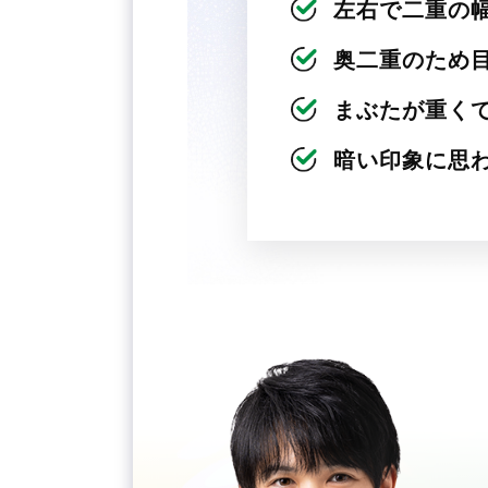
左右で二重の
奥二重のため
まぶたが重く
暗い印象に思