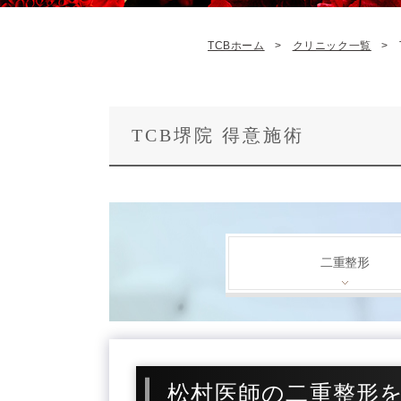
TCBホーム
クリニック一覧
TCB堺院 得意施術
二重整形
松村医師の二重整形