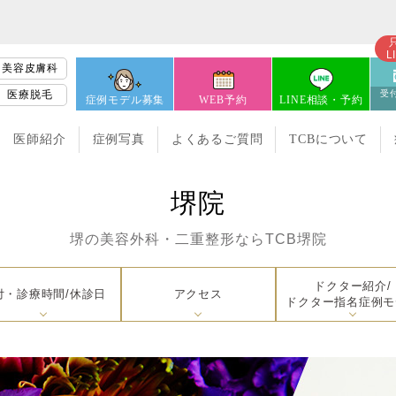
L
美容皮膚科
医療脱毛
受付
症例モデル募集
WEB予約
LINE相談・予約
医師紹介
症例写真
よくあるご質問
TCBについて
堺院
堺の美容外科・二重整形なら
TCB堺院
ドクター紹介/
付・診療時間/休診日
アクセス
ドクター指名症例モ