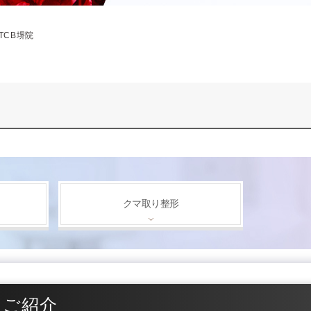
TCB堺院
クマ取り整形
をご紹介