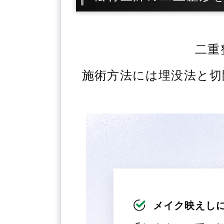
二重
施術方法には埋没法と切
メイク映えし