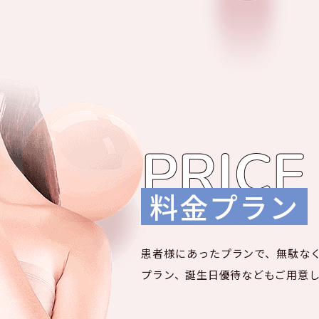
PRICE
料金プラン
患者様にあったプランで、無駄な
プラン、誕生日優待などもご用意