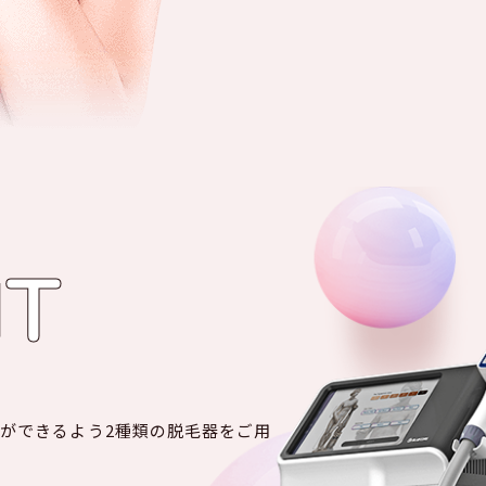
NT
案ができるよう2種類の脱毛器をご用