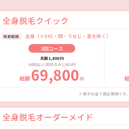
全身脱毛クイック
全身（※VIO・顔・うなじ・首を除く）
照射範囲
3回
コース
月額
1,800
円
48回払い/初月のみ1,992円
69,800
総額
円
表示は全て税込価格です
全身脱毛オーダーメイド