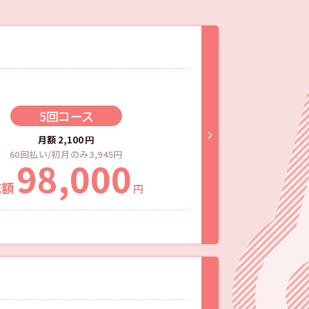
5回
コース
月額
2,100
円
60回払い/初月のみ3,945円
98,000
総額
円
。