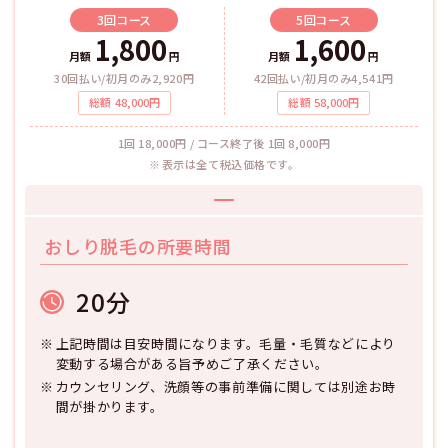
3回
コース
5回
コース
1,800
1,600
月額
円
月額
円
30回払い/初月のみ2,920円
42回払い/初月のみ4,541円
総額
48,000
円
総額
58,000
円
1回 18,000円 / コース終了後 1回 8,000円
表示は全て税込価格です。
おしり脱毛の所要時間
20分
上記時間は目安時間になります。毛量・毛質などにより
変動する場合がある旨予めご了承ください。
カウンセリング、洗顔等の事前準備に関しては別途お時
間が掛かります。