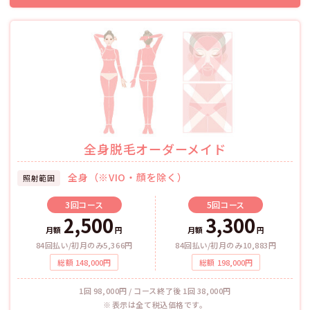
全身脱毛オーダーメイド
全身（※VIO・顔を除く）
照射範囲
3回
コース
5回
コース
2,500
3,300
月額
円
月額
円
84回払い/初月のみ5,366円
84回払い/初月のみ10,883円
総額
148,000
円
総額
198,000
円
1回 98,000円 / コース終了後 1回 38,000円
表示は全て税込価格です。