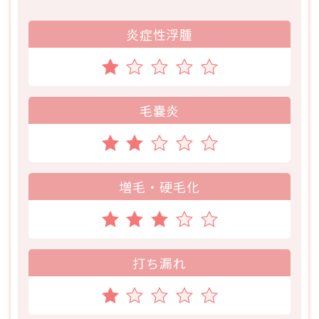
炎症性浮腫
毛嚢炎
増毛・硬毛化
打ち漏れ