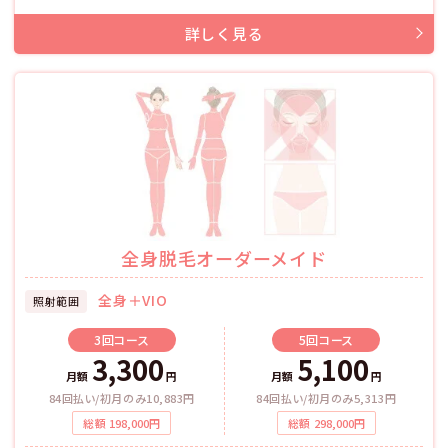
全身脱毛オーダーメイド
全身＋VIO
照射範囲
3回
コース
5回
コース
3,300
5,100
月額
円
月額
円
84回払い/初月のみ10,883円
84回払い/初月のみ5,313円
総額
198,000
円
総額
298,000
円