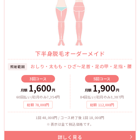
下半身脱毛オーダーメイド
おしり・太もも・ひざ～足首・足の甲・足指・腰
照射範囲
3回
コース
5回
コース
1,600
1,900
月額
円
月額
円
60回払い/初月のみ7,354円
84回払い/初月のみ3,387円
総額
78,000
円
総額
112,000
円
1回 48,000円 / コース終了後 1回 18,000円
表示は全て税込価格です。