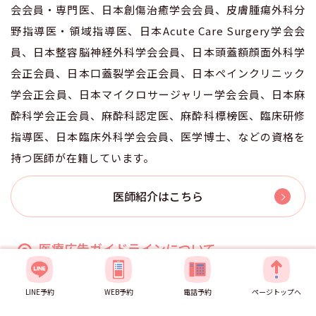
会会員・専門医、日本創傷治癒学会会員、皮膚腫瘍外科分
野指導医・領域指導医、日本Acute Care Surgery学会会
員、日本整容脳神経外科学会会員、日本頭蓋額顔面外科学
会正会員、日本口蓋裂学会正会員、日本ペインクリニック
学会正会員、日本マイクロサージャリー学会会員、日本麻
酔科学会正会員、麻酔科認定医、麻酔科標榜医、臨床研修
指導医、日本臨床外科学会会員、医学博士、などの資格を
持つ医師が在籍しています。
医師紹介はこちら
医療広告ガイドラインについて
TCB東京中央美容外科では、医師監修のもと「医療広告ガ
LINE予約
WEB予約
電話予約
ページトップへ
イドライン」に従い、以下の2点についてホームページの