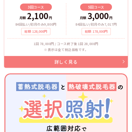
3回
コース
5回
コース
2,100
3,000
月額
円
月額
円
84回払い/初月のみ9,800円
84回払い/初月のみ7,017円
総額
128,000
円
総額
178,000
円
1回 78,000円 / コース終了後 1回 28,000円
表示は全て税込価格です。