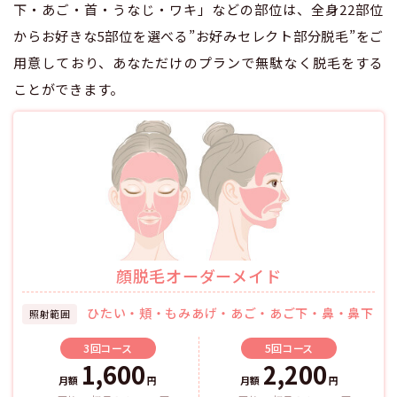
下・あご・首・うなじ・ワキ」などの部位は、全身22部位
からお好きな5部位を選べる”お好みセレクト部分脱毛”をご
用意しており、あなただけのプランで無駄なく脱毛をする
ことができます。
顔脱毛オーダーメイド
ひたい・頬・もみあげ・あご・あご下・鼻・鼻下
照射範囲
3回
コース
5回
コース
1,600
2,200
月額
円
月額
円