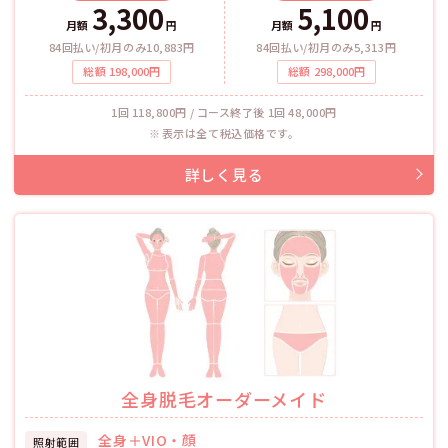
3,300
5,100
月額
円
月額
円
84回払い/初月のみ10,883円
84回払い/初月のみ5,313円
総額
198,000
円
総額
298,000
円
1回 118,800円 / コース終了後 1回 48,000円
表示は全て税込価格です。
全身脱毛オーダーメイド
全身＋VIO・顔
照射範囲