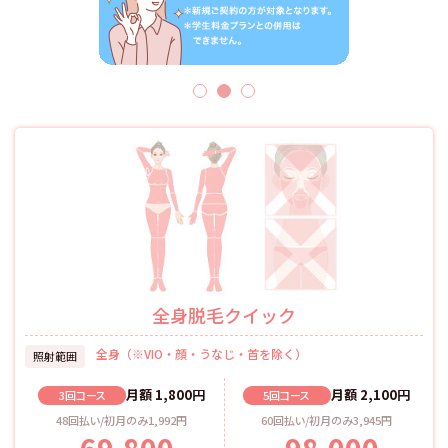
全身脱毛クイック
全身（※VIO・顔・うなじ・首を除く）
照射範囲
月額
1,800
円
月額
2,100
円
3回
コース
5回
コース
48回払い/初月のみ1,992円
60回払い/初月のみ3,945円
69,800
98,000