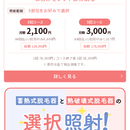
5部位をお好みで選択
照射範囲
3回
コース
5回
コース
2,100
3,000
月額
円
月額
円
84回払い/初月のみ9,800円
84回払い/初月のみ7,017円
総額
128,000
円
総額
178,000
円
1回 78,000円 / コース終了後 1回 28,000円
表示は全て税込価格です。