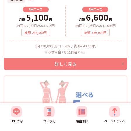
3回
コース
5回
コース
5,100
6,600
月額
円
月額
円
84回払い/初月のみ5,313円
84回払い/初月のみ11,698円
総額
298,000
円
総額
389,000
円
1回 138,000円 / コース終了後 1回 48,000円
表示は全て税込価格です。
LINE予約
WEB予約
電話予約
ページトップへ
お好みセレクト部分脱毛