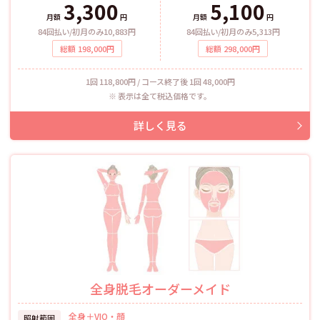
3,300
5,100
月額
円
月額
円
84回払い/初月のみ10,883円
84回払い/初月のみ5,313円
総額
198,000
円
総額
298,000
円
1回 118,800円 / コース終了後 1回 48,000円
表示は全て税込価格です。
全身脱毛オーダーメイド
全身＋VIO・顔
照射範囲