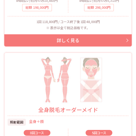
84回払い/初月のみ10,883円
84回払い/初月のみ5,313円
総額
198,000
円
総額
298,000
円
1回 118,800円 / コース終了後 1回 48,000円
表示は全て税込価格です。
全身脱毛オーダーメイド
全身＋顔
照射範囲
3回
コース
5回
コース