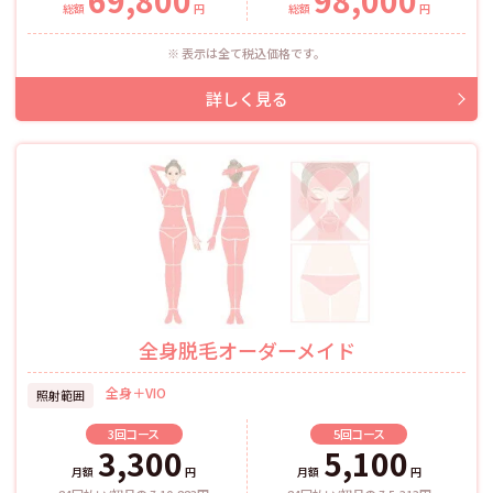
総額
円
総額
円
表示は全て税込価格です。
全身脱毛オーダーメイド
全身＋VIO
照射範囲
3回
コース
5回
コース
3,300
5,100
月額
円
月額
円