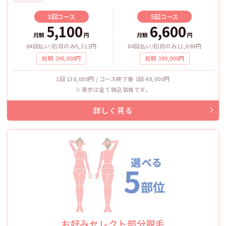
3回
コース
5回
コース
5,100
6,600
月額
円
月額
円
84回払い/初月のみ5,313円
84回払い/初月のみ11,698円
総額
298,000
円
総額
389,000
円
1回 138,000円 / コース終了後 1回 48,000円
表示は全て税込価格です。
お好みセレクト部分脱毛