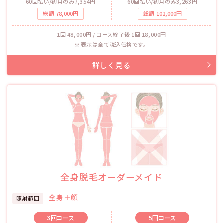
60回払い/初月のみ7,354円
60回払い/初月のみ3,263円
総額
78,000
円
総額
102,000
円
1回 48,000円 / コース終了後 1回 18,000円
表示は全て税込価格です。
全身脱毛オーダーメイド
全身＋顔
照射範囲
3回
コース
5回
コース